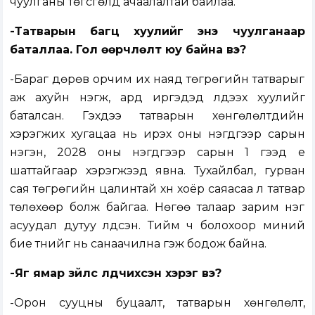
чуулганы төгсгөлд ачаалалтай байлаа.
-Татварын багц хуулийг энэ чуулганаар
баталлаа. Гол өөрчлөлт юу байна вэ?
-Бараг дөрөв орчим их наяд төгрөгийн татварыг
аж ахуйн нэгж, ард иргэдэд үлдээх хуулийг
баталсан. Гэхдээ татварын хөнгөлөлтүүдийн
хэрэгжих хугацаа нь ирэх оны нэгдүгээр сарын
нэгэн, 2028 оны нэгдүгээр сарын 1 гээд үе
шаттайгаар хэрэгжээд явна. Тухайлбал, гурван
сая төгрөгийн цалинтай хүн хоёр саяасаа л татвар
төлөхөөр болж байгаа. Нөгөө талаар зарим нэг
асуудал дутуу үлдсэн. Тийм ч болохоор миний
бие түүнийг нь санаачилна гэж бодож байна.
-Яг ямар зүйлс үлдчихсэн хэрэг вэ?
-Орон сууцны буцаалт, татварын хөнгөлөлт,