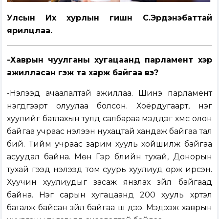
Улсын Их хурлын гишүүн С.Эрдэнэбаттай
ярилцлаа.
-Хаврын чуулганы хугацаанд парламент хэр
ажилласан гэж та харж байгаа вэ?
-Нэлээд ачаалалтай ажиллаа. Шинэ парламент
нэгдүгээрт олуулаа болсон. Хоёрдугаарт, нэг
хуулийг батлахын тулд салбараа мэддэг хүмүүс олон
байгаа учраас нэлээн нухацтай хандаж байгаа тал
бий. Тийм учраас зарим хууль хойшилж байгаа
асуудал байна. Мөн Гэр бүлийн тухай, Донорын
тухай гээд нэлээд том суурь хуулиуд орж ирсэн.
Хуучин хуулиудыг засаж янзлах зүйл байгаад
байна. Нэг сарын хугацаанд 200 хууль хүртэл
баталж байсан зүйл байгаа шүү дээ. Мэдээж хаврын