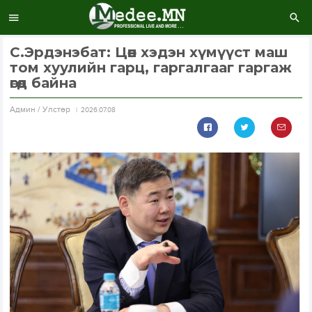
С.Эрдэнэбат: Цөөн хэдэн хүмүүст маш
том хуулийн гарц, гаргалгааг гаргаж
өгөөд байна
Aдмин / Улстөр
2026.07.08