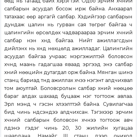
өөд нь татаад байх хэрэгтэй. Одоо эрчим хүчний
салбарын асуудал босож ирж байна. Анхаарал
татахаас өөр аргагүй салбар. Хэдийгээр салбарын
дундаж цалин нь гурван сая төгрөг байгаа ч
цалингийн өрсөлдөх чадвараараа эрчим хүчний
салбар нэн хүнд байгаа. Нийт ажиллагсдын
дийлэнх нь хүнд нөхцөлд ажилладаг. Цалингийн
асуудал байгаа учраас мэргэжилтэй боловсон
хүчнүүд маань гадагшаа яваад эргээд энэ салбар
хүний нөөцийн дутагдал орж байна. Мянган шинэ
станц бариад түүнд ажиллах хүчээ нэгэнт алдчихвал
том аюултай. Боловсролын салбар хүний нөөцөө
бараг алдах шахаад буцааж нэг тогтоож авлаа.
Эрүүл мэнд ч гэсэн хүлээлттэй байна. Сувилагчаа
бид чинь үндсэндээ алдчихсан. Тэгэхээр эрчим
хүчний салбарын боловсон хүчнээ тогтоож авч
үлдэнэ гэдэг чинь 20, 30 жилийн хугацаа
шаардана. Намайг III станц дээр очиход