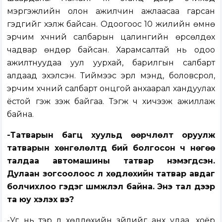
мэргэжлийн олон ажилчин ажлаасаа гарсан
гэдгийг хэлж байсан. Одоогоос 10 жилийн өмнө
эрчим хүчний салбарын цалингийн өрсөлдөх
чадвар өндөр байсан. Харамсалтай нь одоо
ажилтнуудаа уул уурхай, барилгын салбарт
алдаад эхэлсэн. Тиймээс эрүүл мэнд, боловсрол,
эрчим хүчний салбарт онцгой анхаарал хандуулах
ёстой гэж үзэж байгаа. Тэгж ч хичээж ажиллаж
байна.
-Татварын багц хуульд өөрчлөлт оруулж
татварын хөнгөлөлтүүд бий болгосон ч нөгөө
талдаа автомашины татвар нэмэгдсэн.
Дулаан зогсоолоос үл хөдлөхийн татвар авдаг
болчихлоо гэдэг шүүмжлэл байна. Энэ тал дээр
та юу хэлэх вэ?
-Уг нь тэр үл хөдлөхийн зүйлийг анх удаа, хоёр