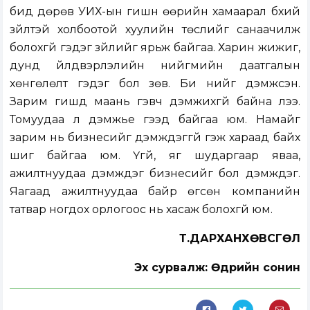
бид дөрөв УИХ-ын гишүүн өөрийн хамаарал бүхий
зүйлтэй холбоотой хуулийн төслийг санаачилж
болохгүй гэдэг зүйлийг ярьж байгаа. Харин жижиг,
дунд үйлдвэрлэлийн нийгмийн даатгалын
хөнгөлөлт гэдэг бол зөв. Би үүнийг дэмжсэн.
Зарим гишүүд маань гэвч дэмжихгүй байна лээ.
Томуудаа л дэмжье гээд байгаа юм. Намайг
зарим нь бизнесийг дэмждэггүй гэж хараад байх
шиг байгаа юм. Үгүй, яг шударгаар яваа,
ажилтнуудаа дэмждэг бизнесийг бол дэмждэг.
Яагаад ажилтнуудаа байр өгсөн компанийн
татвар ногдох орлогоос нь хасаж болохгүй юм.
Т.ДАРХАНХӨВСГӨЛ
Эх сурвалж: Өдрийн сонин