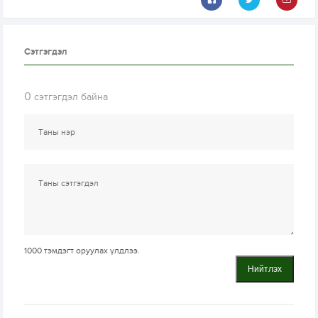
Сэтгэгдэл
0
сэтгэгдэл байна
1000
тэмдэгт оруулах үлдлээ.
Нийтлэх