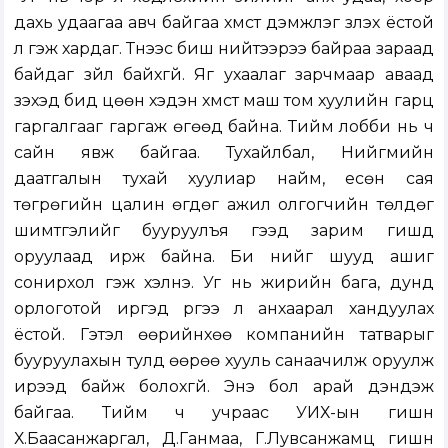
дахь удаагаа авч байгаа хүмүүст дэмжлэг үзүүлэх ёстой
л гэж хардаг. Түүнээс биш нийтээрээ байраа зараад
байдаг зүйл байхгүй. Яг ухаалаг зарчмаар аваад
үзэхэд бид цөөн хэдэн хүмүүст маш том хуулийн гарц
гаргалгааг гаргаж өгөөд байна. Тийм лобби нь ч
сайн явж байгаа. Тухайлбал, Нийгмийн
даатгалын тухай хуулиар найм, есөн сая
төгрөгийн цалин өгдөг ажил олгогчийн төлдөг
шимтгэлийг бууруулъя гээд зарим гишүүд
оруулаад ирж байна. Би үүнийг шууд ашиг
сонирхол гэж хэлнэ. Уг нь жирийн бага, дунд
орлоготой иргэд рүүгээ л анхаарал хандуулах
ёстой. Гэтэл өөрийнхөө компанийн татварыг
бууруулахын тулд өөрөө хууль санаачилж оруулж
ирээд байж болохгүй. Энэ бол арай дэндэж
байгаа. Тийм ч учраас УИХ-ын гишүүн
Х.Баасанжаргал, Д.Ганмаа, Г.Лувсанжамц гишүүн