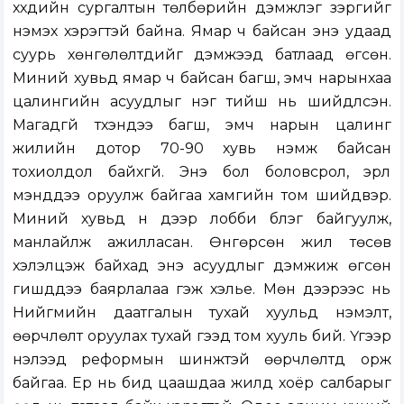
хүүхдийн сургалтын төлбөрийн дэмжлэг зэргийг
нэмэх хэрэгтэй байна. Ямар ч байсан энэ удаад
суурь хөнгөлөлтүүдийг дэмжээд батлаад өгсөн.
Миний хувьд ямар ч байсан багш, эмч нарынхаа
цалингийн асуудлыг нэг тийш нь шийдүүлсэн.
Магадгүй түүхэндээ багш, эмч нарын цалинг
жилийн дотор 70-90 хувь нэмж байсан
тохиолдол байхгүй. Энэ бол боловсрол, эрүүл
мэнддээ оруулж байгаа хамгийн том шийдвэр.
Миний хувьд үүн дээр лобби бүлэг байгуулж,
манлайлж ажилласан. Өнгөрсөн жил төсөв
хэлэлцэж байхад энэ асуудлыг дэмжиж өгсөн
гишүүддээ баярлалаа гэж хэлье. Мөн дээрээс нь
Нийгмийн даатгалын тухай хуульд нэмэлт,
өөрчлөлт оруулах тухай гээд том хууль бий. Үүгээр
нэлээд реформын шинжтэй өөрчлөлтүүд орж
байгаа. Ер нь бид цаашдаа жилд хоёр салбарыг