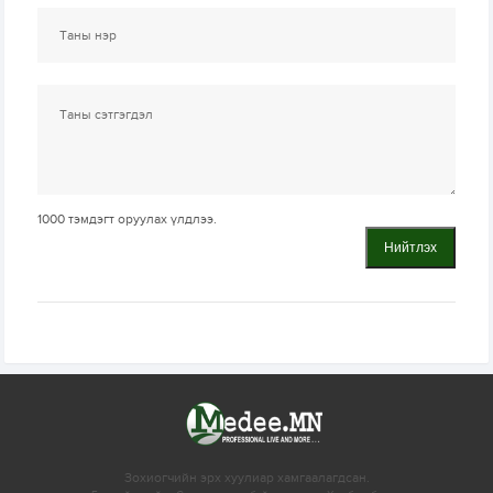
1000
тэмдэгт оруулах үлдлээ.
Нийтлэх
Зохиогчийн эрх хуулиар хамгаалагдсан.