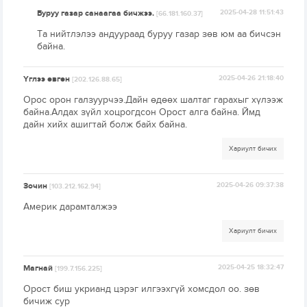
Буруу газар санаагаа бичжээ.
2025-04-28 11:51:43
[66.181.160.37]
Та нийтлэлээ андуураад буруу газар зөв юм аа бичсэн
байна.
Үглээ өвгөн
2025-04-26 21:18:40
[202.126.88.65]
Орос орон галзуурчээ.Дайн өдөөх шалтаг гарахыг хүлээж
байна.Алдах зүйл хоцрогдсон Орост алга байна. Ймд
дайн хийх ашигтай болж байх байна.
Хариулт бичих
Зочин
2025-04-26 09:37:38
[103.212.162.94]
Америк дарамталжээ
Хариулт бичих
Магнай
2025-04-25 18:32:47
[199.7.156.225]
Орост биш укрианд цэрэг илгээхгүй хомсдол оо. зөв
бичиж сур