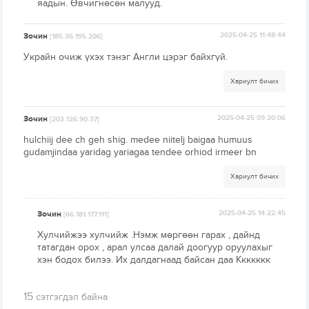
яадын. Өвчигнөсөн малууд.
Зочин
2025-04-25 11:48:44
[185.36.195.206]
Украйн очиж үхэх тэнэг Англи цэрэг байхгүй.
Хариулт бичих
Зочин
2025-04-25 09:20:06
[202.126.90.37]
hulchiij dee ch geh shig. medee niitelj baigaa humuus
gudamjindaa yaridag yariagaa tendee orhiod irmeer bn
Хариулт бичих
Зочин
2025-04-25 14:22:45
[66.181.177.111]
Хулчийжээ хулчийж .Нэмж мөргөөн гарах , дайнд
татагдан орох , арал улсаа далай доогуур оруулахыг
хэн бодох билээ. Их далдагнаад байсан даа Ккккккк
15
сэтгэгдэл байна