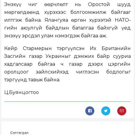
Энэхүү чиг өөрчлөлт нь Оростой шууд
мөргөлдөөнд хүрэхээс болгоомжилж байгааг
илтгэж байна. Ялангуяа өргөн хүрээтэй НАТО-
гийн аюулгүй байдлын баталгаа байхгүй үед
энэхүү эрсдэл улам нэмэгдэж байгаа аж.
Кейр Стармерын тэргүүлсэн Их Британийн
Засгийн газар Украиныг дэмжих байр сууриа
хадгалсаар байгаа ч газар дээрх цэргийн
оролцоог зайлсхийхэд чиглэсэн бодлогыг
тэргүүнд тавьж байна.
Ц.Буянцогтоо
Сэтгэгдэл