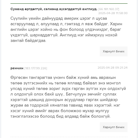
Суманд өртдөггүй, сэлмэнд зүсэгддэггүй англиуд.
[66.181.160.37]
2025-04-28 11:58:00
Сүүлийн үеийн дайнуудад америк цэрэг л цусаа
асгаруулаад л, алуулаад л, гэмтээд л явж байдаг. Харин
английн цэрэг хойно нь фон болоод үлдэчихдэг, бараг
үхдэггүй, шархаддаггүй. Англиуд нэг иймэрхүү нохой
зантай байдагдаа.
Хариулт бичих
ренчин
2025-04-28 09:21:24
[183.177.99.226]
Өргөсөн тангарагтаа үнэнч байж хүний амь аврахын
төлөө зүтгэсэнийх нь төлөө яллаад байвал энэ монгол
улсад хүний төлөө зориг зүрх гарган зүтгэх хүн олдохгүй
л олдохгүй олох бахй шүү.. Батчулуун эмчийг суллах
хэрэгтэй цаашид донорын асуудлаар гаргах шийдвэр
журам аа тодорхой хяналтаа тавиад явах хэрэгтэй. нэг
хэсэг хүний амийг аврах боломжоо мухар мулгуу
тэнэглэлээсээ болоод бид алдаад байж болохгүй.
Хариулт бичих