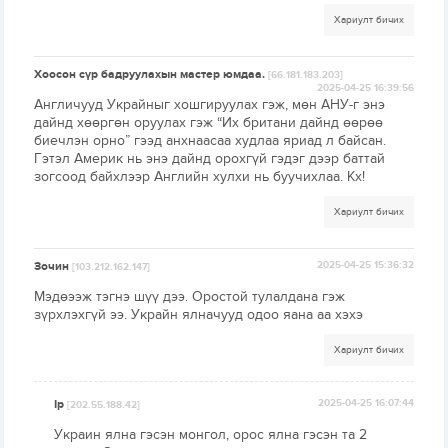
Хариулт бичих
Хоосон сүр бадруулахын мастер юмдаа.
[66.181.183.203]
2025-04-25 16:39:56
Англичууд Украйныг хошгируулах гэж, мөн АНУ-г энэ
дайнд хөөргөн оруулах гэж “Их британи дайнд өөрөө
биечлэн орно” гээд анхнаасаа худлаа яриад л байсан.
Гэтэл Америк нь энэ дайнд орохгүй гэдэг дээр баттай
зогсоод байхлээр Английн хулхи нь буучихлаа. Кх!
Хариулт бичих
Зочин
2025-04-25 15:36:32
[103.212.162.147]
Мэдөээж тэгнэ шүү дээ. Оростой тулалдана гэж
зүрхлэхгүй ээ. Украйн ялначууд одоо яана аа хэхэ
Хариулт бичих
Ip
2025-04-25 16:07:44
[202.55.188.42]
Украин ялна гэсэн монгол, орос ялна гэсэн та 2