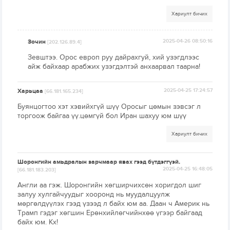
Хариулт бичих
Зочин
2025-04-26 08:50:16
[202.126.89.4]
Зевштээ. Орос европ руу дайрахгуй, хий узэгдлээс
айж байхаар арабжих узэгдэлтэй анхаарвал таарна!
Харьцаа
2025-04-25 17:24:57
[66.181.165.234]
Буянцогтоо хэт хэвийхгүй шүү Оросыг цөмын зэвсэг л
торгоож байгаа үү.цөмгүй бол Иран шахуу юм шүү
Хариулт бичих
Шоронгийн амьдралын зарчмаар явах гээд бүтдэггүэй.
2025-04-25 16:48:05
[66.181.183.203]
Англи аа гэж. Шоронгийн хөгширчихсөн хоригдол шиг
залуу хулгайчуудыг хооронд нь муудалцуулж
мөргөлдүүлэх гээд үзээд л байх юм аа. Даан ч Америк нь
Трамп гэдэг хөгшин Ерөнхийлөгчийнхөө үгээр байгаад
байх юм. Кх!