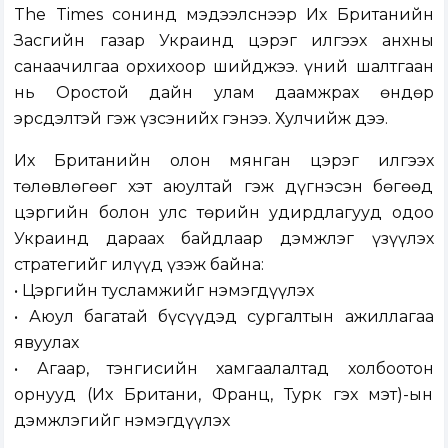
The Times сонинд мэдээлснээр Их Британийн
Засгийн газар Украинд цэрэг илгээх анхны
санаачилгаа орхихоор шийджээ. Үүний шалтгаан
нь Оростой дайн улам даамжрах өндөр
эрсдэлтэй гэж үзсэнийх гэнээ. Хулчийж дээ.
Их Британийн олон мянган цэрэг илгээх
төлөвлөгөөг хэт аюултай гэж дүгнэсэн бөгөөд
цэргийн болон улс төрийн удирдлагууд одоо
Украинд дараах байдлаар дэмжлэг үзүүлэх
стратегийг илүүд үзэж байна:
• Цэргийн тусламжийг нэмэгдүүлэх
• Аюул багатай бүсүүдэд сургалтын ажиллагаа
явуулах
• Агаар, тэнгисийн хамгаалалтад холбоотон
орнууд (Их Британи, Франц, Турк гэх мэт)-ын
дэмжлэгийг нэмэгдүүлэх