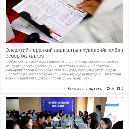
Элсэлтийн ерөнхий шалгалтын хуваарийг албан
ёсоор баталжээ
Боловсролын үнэлгээний төвөөс 2026-2027 оны хичээлийн жилийн
Их, дээд сургуульд элсэгчдийн Элсэлтийн ерөнхий шалгалтын
хуваарийг албан ёсоор баталжээ. Их, дээд сургуульд элсэх үндсэн
шалгалтууд 6 дугаар сарын 25-28-ны өдрүүдэд явагдана. Элсэлтийн
ерөнхий шалгалт 6 дугаар сарын 25-ны өдөр Түүх...
Боловсрол
0
2
2026.05.18