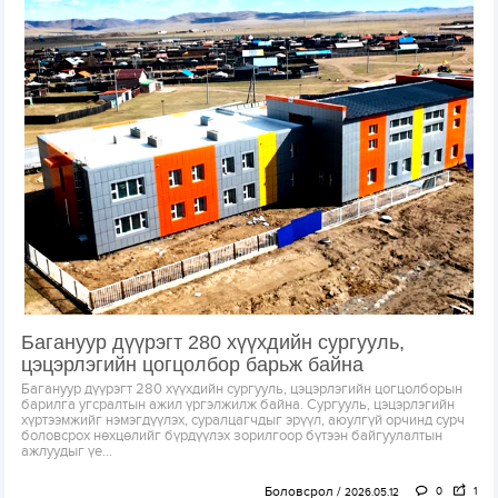
Багануур дүүрэгт 280 хүүхдийн сургууль,
цэцэрлэгийн цогцолбор барьж байна
Багануур дүүрэгт 280 хүүхдийн сургууль, цэцэрлэгийн цогцолборын
барилга угсралтын ажил үргэлжилж байна. Сургууль, цэцэрлэгийн
хүртээмжийг нэмэгдүүлэх, суралцагчдыг эрүүл, аюулгүй орчинд сурч
боловсрох нөхцөлийг бүрдүүлэх зорилгоор бүтээн байгуулалтын
ажлуудыг үе...
Боловсрол
0
1
2026.05.12