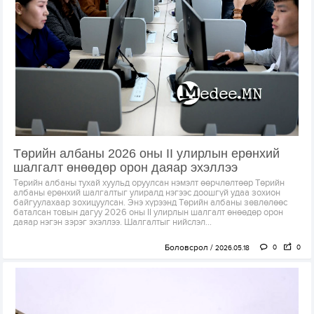
Төрийн албаны 2026 оны II улирлын ерөнхий
шалгалт өнөөдөр орон даяар эхэллээ
Төрийн албаны тухай хуульд оруулсан нэмэлт өөрчлөлтөөр Төрийн
албаны ерөнхий шалгалтыг улиралд нэгээс доошгүй удаа зохион
байгуулахаар зохицуулсан. Энэ хүрээнд Төрийн албаны зөвлөлөөс
баталсан товын дагуу 2026 оны II улирлын шалгалт өнөөдөр орон
даяар нэгэн зэрэг эхэллээ. Шалгалтыг нийслэл...
Боловсрол
0
0
2026.05.18