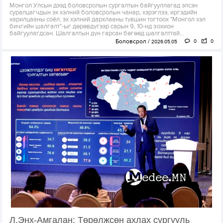
Монгол Улсын дээд боловсролын сургалтын байгууллагад элсэн
суралцагчдын эх хэлний боловсролын чанар, хэрэглээ, иргэдийн
харилцааны соёл, эх хэлний дархлааны түвшин тогтоох "Монгол хэл
бичгийн шалгалт"-ыг дөрөвдүгээр сарын 9, 10-нд зохион
байгуулагдсан. Шалгалтын дүн гарсан бөгөөд шалгалттай...
Боловсрол
0
0
2026.05.05
Л.Энх-Амгалан: Төрөлжсөн ахлах сургууль