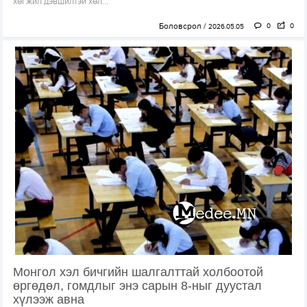
хөгжил дэвшилтэй хөл...
Боловсрол
0
0
2026.05.05
Монгол хэл бичгийн шалгалттай холбоотой
өргөдөл, гомдлыг энэ сарын 8-ныг дуустал
хүлээж авна