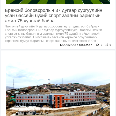
Ерөнхий боловсролын 37 дугаар сургуулийн
усан бассейн бүхий спорт заалны барилгын
ажил 75 хувьтай байна
Чингэлтэй дүүргийн 17 дугаар хорооны нутаг дэвсгэрт байрлах
Ерөнхий боловсролын 37 дугаар сургуулийн усан бассейн бүхий
спорт заалны барилга угсралтын ажил 75 хувийн гүйцэтгэлтэй
үргэлжилж байна. Нийслэлийн төсвийн хөрөнгө оруулалтаар
хэрэгжиж буй уг барилгын спорт заал нь тэнхлэгээрээ 18.0 х...
Боловсрол
0
0
2026.05.25