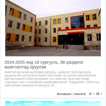
2024-2025 онд 16 сургууль, 38 цэцэрлэг
ашиглалтад оруулав
Нийслэл өнгөрсөн жилүүдэд сургууль, цэцэрлэг, бага сургууль-
цэцэрлэгийн цогцолбор барих төслүүдийг үе шаттай хэрэгжүүллээ.
Эдгээр барилга байгууламжийг улс, нийслэл, дүүргийн төсөв,
гадаадын зээл, тусламжийн хөрөнгөөр барив. Тодруулбал, 2024 онд
нийслэлийн хэмжээнд 9 сургууль, 19...
Боловсрол
1
1
2026.05.18