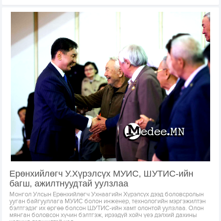
Ерөнхийлөгч У.Хүрэлсүх МУИС, ШУТИС-ийн
багш, ажилтнуудтай уулзлаа
Монгол Улсын Ерөнхийлөгч Ухнаагийн Хүрэлсүх дээд боловсролын
ууган байгууллага МУИС болон инженер, технологийн мэргэжилтэн
бэлтгэдэг их өргөө болсон ШУТИС-ийн хамт олонтой уулзлаа. Олон
мянган боловсон хүчин бэлтгэж, ирээдүй хойч үеэ дэлхий дахины