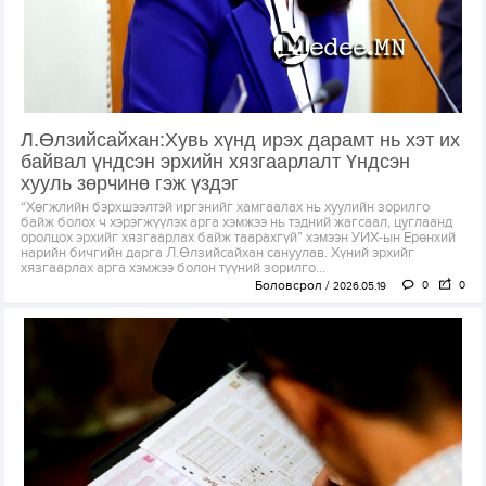
Л.Өлзийсайхан:Хувь хүнд ирэх дарамт нь хэт их
байвал үндсэн эрхийн хязгаарлалт Үндсэн
хууль зөрчинө гэж үздэг
“Хөгжлийн бэрхшээлтэй иргэнийг хамгаалах нь хуулийн зорилго
байж болох ч хэрэгжүүлэх арга хэмжээ нь тэдний жагсаал, цуглаанд
оролцох эрхийг хязгаарлах байж таарахгүй” хэмээн УИХ-ын Ерөнхий
нарийн бичгийн дарга Л.Өлзийсайхан сануулав. Хүний эрхийг
хязгаарлах арга хэмжээ болон түүний зорилго...
Боловсрол
0
0
2026.05.19