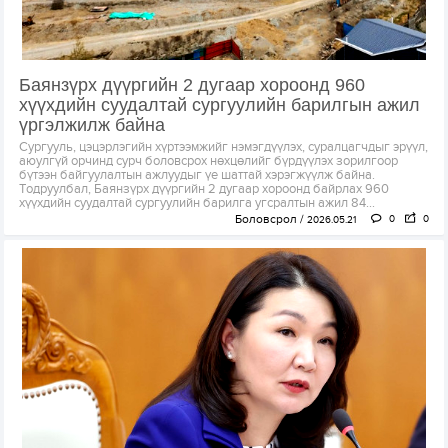
Баянзүрх дүүргийн 2 дугаар хороонд 960
хүүхдийн суудалтай сургуулийн барилгын ажил
үргэлжилж байна
Сургууль, цэцэрлэгийн хүртээмжийг нэмэгдүүлэх, суралцагчдыг эрүүл,
аюулгүй орчинд сурч боловсрох нөхцөлийг бүрдүүлэх зорилгоор
бүтээн байгуулалтын ажлуудыг үе шаттай хэрэгжүүлж байна.
Тодруулбал, Баянзүрх дүүргийн 2 дугаар хороонд байрлах 960
хүүхдийн суудалтай сургуулийн барилга угсралтын ажил 84...
Боловсрол
0
0
2026.05.21