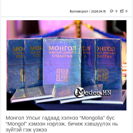
Боловсрол
0
0
2026.04.15
Монгол Улсыг гадаад хэлнээ “Mongolia” бус
“Mongol” хэмээн нэрлэж, бичиж хэвшүүлэх нь
зүйтэй гэж үзжээ