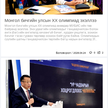
Монгол бичгийн улсын XX олимпиад эхэллээ
Монгол бичгийн улсын XX олимпиад өнөөдөр МУБИС-ийн төв
байранд эхэллээ. Энэ удаагийн олимпиадыг ганцаарчилсан болон
анги (баг)-ийн ангилалд хичээнгүй бичиг, хурдан уншлага, зохион
бичлэг гэсэн гурван төрлөөр зохион байгуулж байна. Олимпиадын
сүүлийн шатны ганцаарчилсан төрлийн багш нарын ангилалд 31...
Боловсрол
0
2
2026.04.24