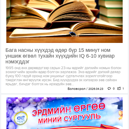
Бага насны хүүхдэд өдөр бүр 15 минут ном
уншиж өгвөл тухайн хүүхдийн IQ 6-10 хувиар
нэмэгддэг
1995 онд анх дөрөвдүгээр сарын 23-ны өдрийг дэлхийн номын болон
зохиогчийн эрхийн өдөр болгон зарлажээ. Энэ өдрийг дэлхий даяар
буюу 100 гаруй оронд ном уншихыг сурталчлах зорилготойгоор
тэмдэглэн өнгөрүүлж ирсэн. Бид хүүхдүүдээ эх хэлээрээ зөв сайхан
ярьдаг, бичдэг болгох нь ирээдүйн зөв...
Боловсрол
0
1
2026.04.23