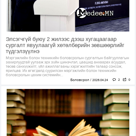
Элсэгчгүй буюу 2 жилээс дээш хугацаагаар
сургалт явуулаагүй хөтөлбөрийн зөвшөөрлийг
түдгэлзүүлнэ
Мэргэжлийн болон техникийн боловсролын сургалтын байгууллагын
захирлуудтай уулзаж эрх зүйн шинэчлэл, цаашид анхаарах асуудал,
төсөв санхүүжилт, үйл ажиллагааны хэрэгжилтийн талаар сонсож,
ярилцав. Их өгөгдөлд суурилсан мэргэжлийн болон техникийн
боловсролын цахим системийн...
Боловсрол
2
0
2026.04.24