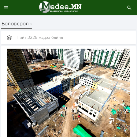
Боловсрол
Нийт 3225 мэдээ байна