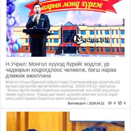
Н.Учрал: Монгол хүүхэд бүрийг мэдлэг, ур
чадварын хоцрогдлоос чөлөөлж, багш нараа
дэмжиж ажиллана
Монгол Улсын Ерөнхий сайд Н.Учрал Сонгинохайрхан дүүргийн 62
дугаар сургуулийн өргөтгөлийн нээлтэд /2026-04-22/ оролцлоо.
Энэхүү өргөтгөлийн барилгын санхүүжилтийг анх 2018 онд улсын
төсөвт суулгажээ. Ковид цар тахал, шүүхийн маргаан үүссэн зэрэг
олон шалтгаанаас барилгын ажил хойшилсоор...
Боловсрол
0
0
2026.04.22