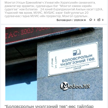
Монгол Улсын Ерөнхийлөгч Ухнаагийн Хүрэлсүхийн санаачилга,
дэмжлэгээр эрдэмтэн, судлаачдын баг “Монгол хэмээх нэрийн
судалгаа” ном бүтээлээ. 24 хүний бүрэлдэхүүнтэй Ажлын хэсэгт ШУА,
Үндэсний төв архив, МУИС, МУБИС зэрэг байгууллагын 20
судлаачаас гадна МУИС-ийн проректор, Монгол судлалын...
Боловсрол
3
0
2026.04.14
"Боловсролын үнэлгээний төв"-өөс тайлбар