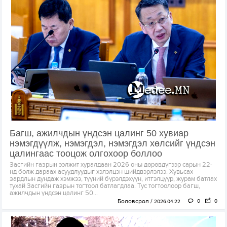
Багш, ажилчдын үндсэн цалинг 50 хувиар
нэмэгдүүлж, нэмэгдэл, нэмэгдэл хөлсийг үндсэн
цалингаас тооцож олгохоор боллоо
Засгийн газрын ээлжит хуралдаан 2026 оны дөрөвдүгээр сарын 22-
нд болж дараах асуудлуудыг хэлэлцэн шийдвэрлэлээ. Хувьсах
зардлын дундаж хэмжээ, түүний бүрэлдэхүүн, итгэлцүүр, журам батлах
тухай Засгийн газрын тогтоол батлагдлаа. Тус тогтоолоор багш,
ажилчдын үндсэн цалинг 50...
Боловсрол
0
0
2026.04.22