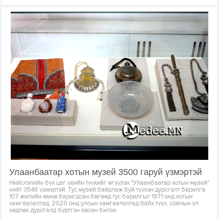
Улаанбаатар хотын музей 3500 гаруй үзмэртэй
Нийслэлийн бүх цаг үеийн түүхийг өгүүлэх "Улаанбаатар хотын музей"
нийт 3546 үзмэртэй. Тус музей байрлаж буй түүхэн дурсгалт барилга
107 жилийн өмнө баригдсан бөгөөд тус барилгыг 1971 онд хотын
хамгаалалтад, 2020 онд улсын хамгаалалтад байх түүх, соёлын үл
хөдлөх дурсгалд бүртгэн авсан билээ.