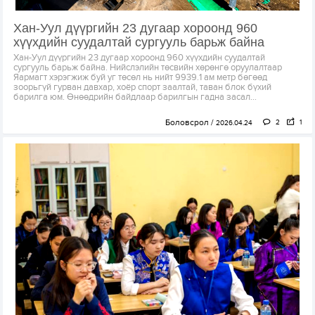
Хан-Уул дүүргийн 23 дугаар хороонд 960
хүүхдийн суудалтай сургууль барьж байна
Хан-Уул дүүргийн 23 дугаар хороонд 960 хүүхдийн суудалтай
сургууль барьж байна. Нийслэлийн төсвийн хөрөнгө оруулалтаар
Яармагт хэрэгжиж буй уг төсөл нь нийт 9939.1 ам метр бөгөөд
зоорьгүй гурван давхар, хоёр спорт заалтай, таван блок бүхий
барилга юм. Өнөөдрийн байдлаар барилгын гадна засал...
Боловсрол
2
1
2026.04.24