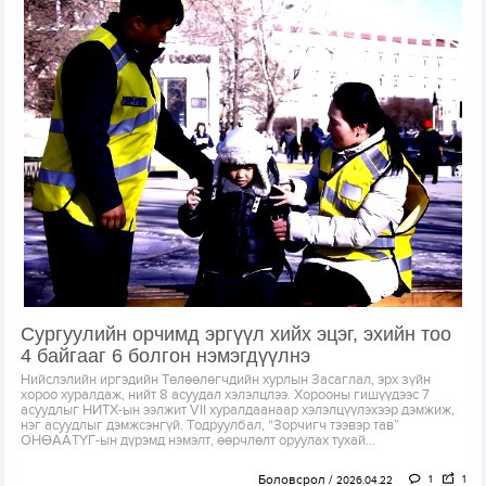
Сургуулийн орчимд эргүүл хийх эцэг, эхийн тоо
4 байгааг 6 болгон нэмэгдүүлнэ
Нийслэлийн иргэдийн Төлөөлөгчдийн хурлын Засаглал, эрх зүйн
хороо хуралдаж, нийт 8 асуудал хэлэлцлээ. Хорооны гишүүдээс 7
асуудлыг НИТХ-ын ээлжит VII хуралдаанаар хэлэлцүүлэхээр дэмжиж,
нэг асуудлыг дэмжсэнгүй. Тодруулбал, “Зорчигч тээвэр тав”
ОНӨААТҮГ-ын дүрэмд нэмэлт, өөрчлөлт оруулах тухай...
Боловсрол
1
1
2026.04.22