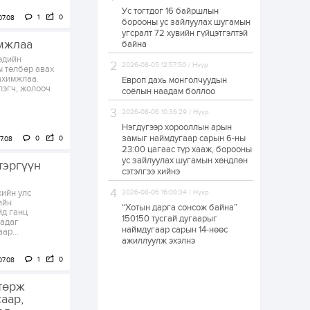
Ус тогтдог 16 байршлын
ЗГ: Автобензин,
1
0
07.08
борооны ус зайлуулах шугамын
дизель түлшний
угсралт 72 хувийн гүйцэтгэлтэй
онцгой албан
имжлаа
татварыг тэглэлээ
байна
эдийн
2026-08-05 12:57:50 / Нүүр
ы төлбөр авах
1 өдөр
2
0
ахимжлаа.
Европ дахь монголчуудын
З.Мэндсайхан:
лэгч, жолооч
соёлын наадам боллоо
Хүнсний нөөцийг
бэлтгэх агуулах,
2026-08-06 10:36:29 / Нүүр
зоорь бэлтгэх ААН-
үүдэд хөнгөлөлттэй
Нэгдүгээр хорооллын арын
зээл олгоно
замыг наймдугаар сарын 6-ны
0
0
7.08
1 өдөр
1
0
23:00 цагаас түр хааж, борооны
ус зайлуулах шугамын хөндлөн
Европ дахь
тэргүүн
монголчуудын
сэтэлгээ хийнэ
соёлын наадам
боллоо
ийн улс
2026-08-06 16:08:34 / Нүүр
ийн
“Хотын дарга сонсож байна”
йд ганц
1 өдөр
2
0
150150 тусгай дугаарыг
ладаг
наймдугаар сарын 14-нөөс
ар...
Өнгөрсөн сард
ажиллуулж эхэлнэ
1,439.2 кг үнэт
металл худалдан
1
0
07.08
авчээ
төрж
1 өдөр
0
0
аар,
Б.Найдалаа: Энэ