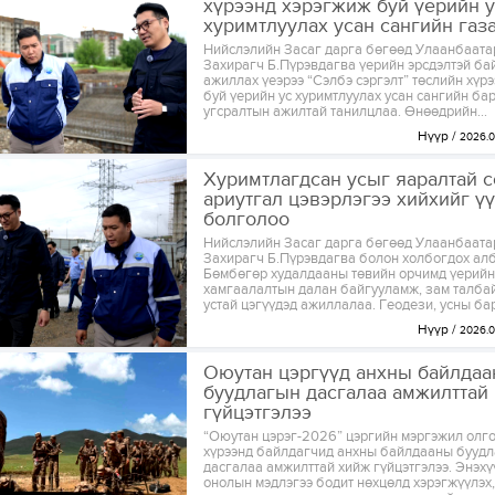
хүрээнд хэрэгжиж буй үерийн у
хуримтлуулах усан сангийн газар
Нийслэлийн Засаг дарга бөгөөд Улаанбаата
Захирагч Б.Пүрэвдагва үерийн эрсдэлтэй б
ажиллах үеэрээ “Сэлбэ сэргэлт” төслийн хүр
буй үерийн ус хуримтлуулах усан сангийн ба
угсралтын ажилтай танилцлаа. Өнөөдрийн...
Нүүр
2026.0
Хуримтлагдсан усыг яаралтай с
ариутгал цэвэрлэгээ хийхийг ү
болголоо
Нийслэлийн Засаг дарга бөгөөд Улаанбаата
Захирагч Б.Пүрэвдагва болон холбогдох ал
Бөмбөгөр худалдааны төвийн орчимд үерийн
хамгаалалтын далан байгууламж, зам талба
устай цэгүүдэд ажиллалаа. Геодези, усны бар
Нүүр
2026.0
Оюутан цэргүүд анхны байлда
буудлагын дасгалаа амжилттай
гүйцэтгэлээ
“Оюутан цэрэг-2026” цэргийн мэргэжил олго
хүрээнд байлдагчид анхны байлдааны бууд
дасгалаа амжилттай хийж гүйцэтгэлээ. Энэхү
онолын мэдлэгээ бодит нөхцөлд хэрэгжүүлэх,