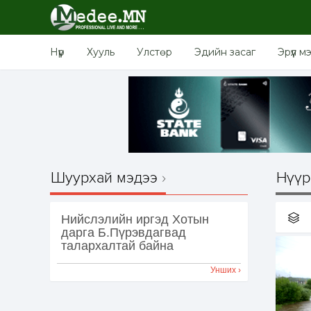
Нүүр
Хууль
Улстөр
Эдийн засаг
Эрүүл м
Шуурхай мэдээ
Нүүр
Нийслэлийн иргэд Хотын
дарга Б.Пүрэвдагвад
талархалтай байна
Унших ›