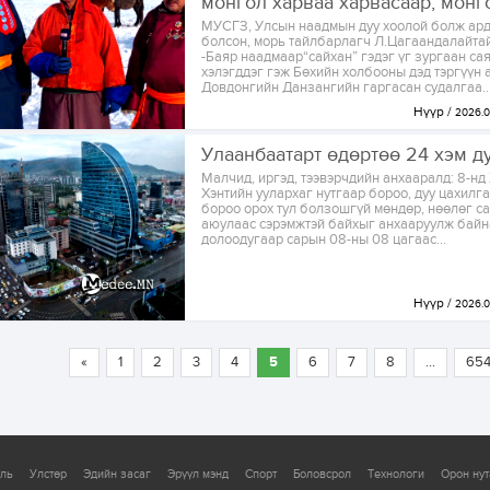
монгол харваа харвасаар, монго
МУСГЗ, Улсын наадмын дуу хоолой болж ард
болсон, морь тайлбарлагч Л.Цагаандалайта
-Баяр наадмаар“сайхан” гэдэг үг зургаан са
хэлэгддэг гэж Бөхийн холбооны дэд тэргүүн 
Довдонгийн Данзангийн гаргасан судалгаа..
Нүүр
2026.0
Улаанбаатарт өдөртөө 24 хэм д
Малчид, иргэд, тээвэрчдийн анхааралд: 8-нд
Хэнтийн уулархаг нутгаар бороо, дуу цахилг
бороо орох тул болзошгүй мөндөр, нөөлөг са
аюулаас сэрэмжтэй байхыг анхааруулж бай
долоодугаар сарын 08-ны 08 цагаас...
Нүүр
2026.0
«
1
2
3
4
5
6
7
8
...
65
уль
Улстөр
Эдийн засаг
Эрүүл мэнд
Спорт
Боловсрол
Технологи
Орон нут