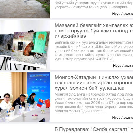
буй үерийн ус хуримтлуулах усан сангийн ба
угсралтын ажилтай танилцлаа. Өнөөдрийн...
Нүүр
2026.0
Мазаалай баавгайг хамгаалах 
нэмэр оруулж буй хамт олонд т
илэрхийллээ
Байгаль орчин, уур амьсгалын өөрчлөлтийн
нарийн бичгийн дарга Ш.Батбаяр Монгол ор
үндэсний бахархалт амьтан болох мазаалай
хамгаалах, олон нийтэд сурталчлан таниулах
хувь нэмэр оруулж буй “Ай Ви Би”...
Нүүр
2026.
Монгол-Хятадын шинжлэх ухаа
технологийн хамтарсан хороон
хурал зохион байгуулагдлаа
Монгол Улс, Бүгд Найрамдах Хятад Ард Улс
ухаан, технологийн хамтарсан хорооны 6 дуг
Улаанбаатар хотноо 2026 оны 07 дугаар са
өдөр зохион байгуулагдлаа. Хурлыг монголы
Монгол Улсын Эдийн засаг...
Нүүр
2026.0
Б.Пүрэвдагва: “Сэлбэ сэргэлт” 