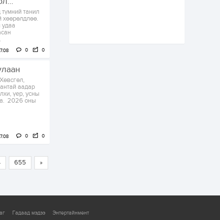
л...
өвөл илүү хүнд байж
 түмний танил
магадгүй учир төр,
й хөөрөлдлөө.
эрчим хүчний
я удаа
байгууллагууд, иргэд
асан
бэлтгэлээ...
1 өдөр
6
0
.
Өнөөдөр сондгой
0
0
7.08
тоогоор төгссөн
автомашинтай иргэд
улаан
бензин авна
 Хөвсгөл,
аантай аадар
1 өдөр
0
3
лхи, үер, усны
на. 2026 оны
ЗГ: Шатахууны
хангамж,
нийлүүлэлтийг
тогтворжуулах
асуудлыг хэлэлцэж
0
0
байна
7.08
1 өдөр
0
0
Т.Жанлав: Бидний
"Шугаман бус
4
655
»
системийг ойролцоо
бодох супер схемүүд"
бүтээл тооцон
бодох...
1 өдөр
6
3
С.Бямбацогт:
аг
Гадаад мэдээ
Энтертайнмент
Хэлэлцүүлгээс илүү