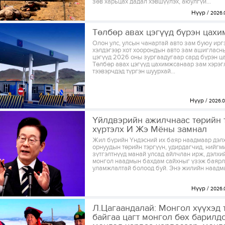
зөв харьцах дадал хэвшүүлэх, аюулгүй...
Нүүр
2026.
Төлбөр авах цэгүүд бүрэн цах
Олон улс, улсын чанартай авто зам буюу ирг
хэлдэгээр хот хоорондын авто зам ашигласн
цэгүүд 2026 оны зургаадугаар сард бүрэн ц
Төлбөр авах цэгүүд цахимжсанаар зам хэрэг
тээвэрчдэд түргэн шуурхай...
Нүүр
2026.0
Үйлдвэрийн ажилчнаас төрийн 
хүртэлх И Жэ Мёны замнал
Жил бүрийн Үндэсний их баяр наадмаар дэлх
орнуудын төрийн тэргүүн, удирдагчид, нийгм
зүтгэлтнүүд манай улсад айлчлан ирж, дэлхи
монгол наадмын бахдам сайхныг үзэж баяр
уламжлалтай болоод буй. Энэ жилийн наадма
Нүүр
2026.
Л.Цагаандалай: Монгол хүүхэд 
байгаа цагт монгол бөх барилдс