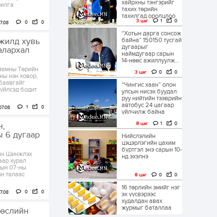
хайрхны тэнгэрийг
рилга
тахих төрийн
тахилгад оролцлоо
3 цаг
1
0
0
0
7.08
“Хотын дарга сонсож
ажилд хувь
байна” 150150 тусгай
дугаарыг
алархал
наймдугаар сарын
14-нөөс ажиллуулж...
 яамны Төрийн
3 цаг
0
0
ны нэн ховор,
 баавгайг
“Чингис хаан” олон
 үйлсэд бодит
улсын нисэх буудал
руу нийтийн тээврийн
автобус 24 цагаар
1
0
07.08
үйлчилж байна
8 цаг
1
0
н,
ы 6 дугаар
Нийслэлийн
цэцэрлэгийн цахим
бүртгэл энэ сарын 10-
ын Шинжлэх
нд эхэлнэ
аар хурал
рын 07-ны
н талаас
8 цаг
0
0
16 төрлийн эмийг нэг
0
0
7.08
эх үүсвэрээс
худалдан авах
журмыг баталлаа
төслийн