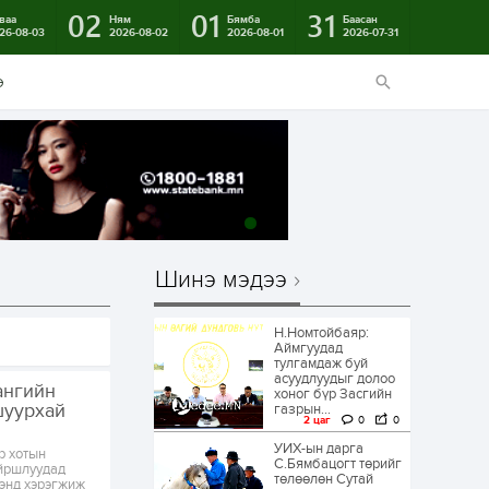
02
01
31
ваа
Ням
Бямба
Баасан
26-08-03
2026-08-02
2026-08-01
2026-07-31
э
Шинэ мэдээ
Н.Номтойбаяр:
Аймгуудад
тулгамдаж буй
асуудлуудыг долоо
ангийн
хоног бүр Засгийн
шуурхай
газрын...
2 цаг
0
0
УИХ-ын дарга
р хотын
С.Бямбацогт төрийг
айршлуудад
төлөөлөн Сутай
ээнд хэрэгжиж