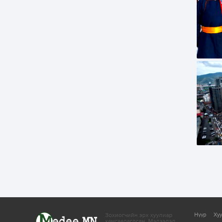
Зохиогчийн эрх хуулиар
Нүүр
Ху
хамгаалагдсан.
Мэдээлэл