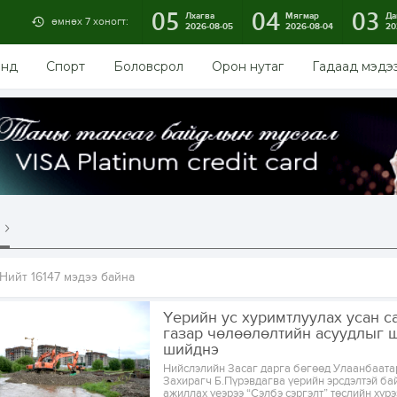
05
04
03
Лхагва
Мягмар
Да
өмнөх 7 хоногт:
2026-08-05
2026-08-04
20
энд
Спорт
Боловсрол
Орон нутаг
Гадаад мэдэ
Нийт 16147 мэдээ байна
Үерийн ус хуримтлуулах усан с
газар чөлөөлөлтийн асуудлыг 
шийднэ
Нийслэлийн Засаг дарга бөгөөд Улаанбаата
Захирагч Б.Пүрэвдагва үерийн эрсдэлтэй б
ажиллах үеэрээ “Сэлбэ сэргэлт” төслийн хүр