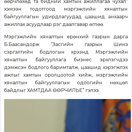
өөрчлөхөд та бидний хамтын ажиллагаа чухал”
хэмээн тодотгоод мэргэжлийн хяналтын
байгууллагын удирдлагуудад цаашид анхаарч
ажиллах асуудлаар үүрэг даалгавар өглөө.
Мэргэжлийн хяналтын ерөнхий газрын дарга
Б.Баасандорж “Засгийн газрын Шинэ
сэргэлтийн бодлогын хүрээнд Мэргэжлийн
хяналтын байгууллага бизнес эрхлэгчдээ
дэмжсэн бодлого баримталж, цаашид хэрэгжүүлэх
ажлыг хамтын оролцоотой хийж, мэргэжлийн
хяналтын байгууллагын одоогийн нөхцөл
байдлыг ХАМТДАА ӨӨРЧИЛЬЕ” гэлээ.