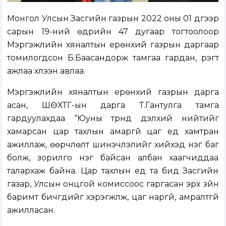
Монгол Улсын Засгийн газрын 2022 оны 01 дүгээр
сарын 19-ний өдрийн 47 дугаар тогтоолоор
Мэргэжлийн хяналтын ерөнхий газрын даргаар
томилогдсон Б.Баасандорж тамгаа гардан, үүрэгт
ажлаа хүлээн авлаа.
Мэргэжлийн хяналтын ерөнхий газрын дарга
асан, ШӨХТГ-ын дарга Т.Гантулга тамга
гардуулахдаа “Юуны түрүүнд дэлхий нийтийг
хамарсан цар тахлын амаргүй цаг үед хамтран
ажиллаж, өөрчлөлт шинэчлэлийг хийхэд нэг баг
болж, зорилго нэг байсан албан хаагчиддаа
талархаж байна. Цар тахлын үед та бид Засгийн
газар, Улсын онцгой комиссоос гаргасан эрх зүйн
баримт бичгүүдийг хэрэгжүүлж, цаг наргүй, амралтгүй
ажилласан.