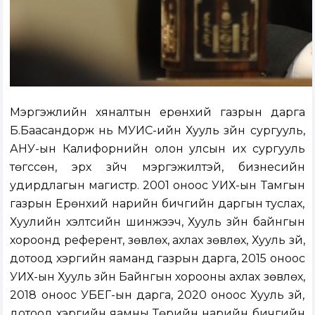
Мэргэжлийн хяналтын ерөнхий газрын дарга
Б.Баасандорж нь МУИС-ийн Хууль зүйн сургууль,
АНУ-ын Калифорнийн олон улсын их сургууль
төгссөн, эрх зүйч мэргэжилтэй, бизнесийн
удирдлагын магистр. 2001 оноос УИХ-ын Тамгын
газрын Ерөнхий нарийн бичгийн даргын туслах,
Хуулийн хэлтсийн шинжээч, Хууль зүйн байнгын
хороонд референт, зөвлөх, ахлах зөвлөх, Хууль зүй,
дотоод хэргийн яаманд газрын дарга, 2015 оноос
УИХ-ын Хууль зүйн Байнгын хорооны ахлах зөвлөх,
2018 оноос УБЕГ-ын дарга, 2020 оноос Хууль зүй,
дотоод хэргийн яамны Төрийн нарийн бичгийн