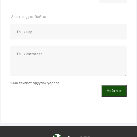
2
сэтгэгдэл байна
1000
тэмдэгт оруулах үлдлээ.
Нийтлэх