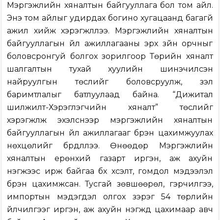
Мэргэжлийн хяналтын байгууллага бол том айл.
Энэ том айлыг удирдах богино хугацаанд багагүй
ажил хийж хэрэгжүүллээ. Мэргэжлийн хяналтын
байгууллагын үйл ажиллагааны эрх зүйн орчныг
боловсронгуй болгох зорилгоор Төрийн хяналт
шалгалтын тухай хуулийн шинэчилсэн
найруулгын төслийг боловсруулж, үзэл
баримтлалыг батлуулаад байна. “Дижитал
шилжилт-Хэрэглэгчийн хяналт” төслийг
хэрэгжүүлж эхэлснээр мэргэжлийн хяналтын
байгууллагын үйл ажиллагааг бүрэн цахимжуулах
нөхцөлийг бүрдүүллээ. Өнөөдөр Мэргэжлийн
хяналтын ерөнхий газарт иргэн, аж ахуйн
нэгжээс ирж байгаа бүх хүсэлт, гомдол мэдээлэл
бүрэн цахимжсан. Тусгай зөвшөөрөл, гэрчилгээ,
импортын мэдэгдэл олгох зэрэг 54 төрлийн
үйлчилгээг иргэн, аж ахуйн нэгжүүд цахимаар авч