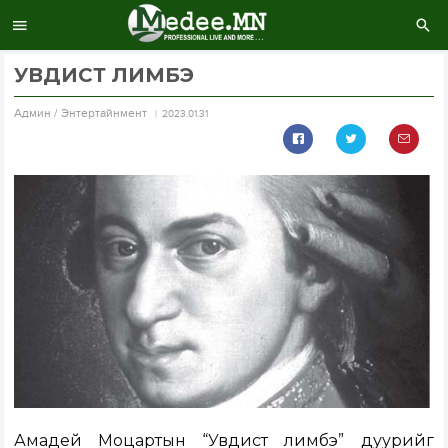
УВДИСТ ЛИМБЭ
Aдмин / Энтертайнмент
2023.01.31
Амадей Моцартын “Увдист лимбэ” дуурийг