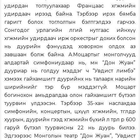
удирдан тоглуулахаар Францаас хөгжмийн
удирдаач ирээд байна. Тэрбээр ирэх бямба
гаригт болох тоглолтын бэлтгэлдээ гарчээ.
Сонгодог урлагийн өлгий нутгаас ийнхүү
хөгжмийн удирдаач ирж оркестрыг дохих болсон
нь дуурийн фэнүүдэд ховорхон олдох аз
завшаан болж байна. А.Моцартыг монголчууд
алдартай симфониудаар нь, мөн “Дон Жуан”
дууриар нь голдуу мэддэг ч “Увдист лимбэ”
хэмээх гайхамшигт дуурийнх нь талаарх нарийн
ширийнийг тэр бүр мэддэггүй. Моцарт
богинохон амьдралдаа олон гайхамшигт бүтээл
туурвин үлдээсэн. Тэрбээр 35-хан наслахдаа
симфонийн, концертын, цөөхүүл хөгжмийн, төгөлдөр
хуурын, дуурийн гээд хөгжмийн бүхий л төрл өөр 600
гаруй бүтээл туурвисны 22 нь дуурь билээ.
Эдгээрээс Монголын театр “Дон Жуан”, “Увдист