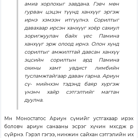
амиа хорлохыг завдана. Гэвч мөн
гурван цэцэн түүнд ханхүүг эргэж
ирнэ хэмээн итгүүлнэ. Сорилтыг
давахаар ирсэн ханхүүг хоёр сахиул
зоригжуулан байх үес Памина
ханхүүг эрж олоод ирнэ. Олон хүнд
сорилтыг амжилттай давсан ханхүү
эцсийн сорилтын ард Памина
охины хамт увдист лимбийн
тусламжтайгаар даван гарна. Ариун
сү- мийнхэн тэдэнд баяр хүргэж
үнэнч хайр сэтгэлтийг магтан
дуулна.
Мөн Моностатос Ариун сүмийг устгахаар ирэх
боловч ариун санааны эсрэг хүчин мөхсдөж өөрөө
сүйрнэ. Гэрэл гэгээ, нинжин сайхан сэтгэлийн их