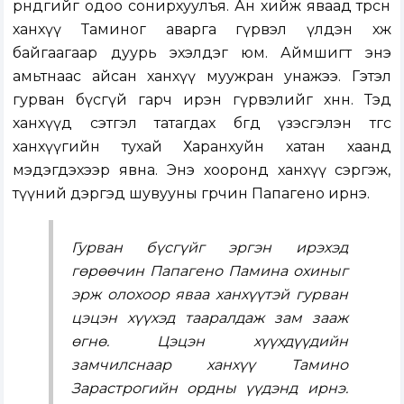
өрнөдгийг одоо сонирхуулъя. Ан хийж яваад төөрсөн
ханхүү Таминог аварга гүрвэл үлдэн хөөж
байгаагаар дуурь эхэлдэг юм. Аймшигт энэ
амьтнаас айсан ханхүү муужран унажээ. Гэтэл
гурван бүсгүй гарч ирэн гүрвэлийг хөнөөнө. Тэд
ханхүүд сэтгэл татагдах бөгөөд үзэсгэлэн төгс
ханхүүгийн тухай Харанхуйн хатан хаанд
мэдэгдэхээр явна. Энэ хооронд ханхүү сэргэж,
түүний дэргэд шувууны гөрөөчин Папагено ирнэ.
Гурван бүсгүйг эргэн ирэхэд
гөрөөчин Папагено Памина охиныг
эрж олохоор яваа ханхүүтэй гурван
цэцэн хүүхэд тааралдаж зам зааж
өгнө. Цэцэн хүүхдүүдийн
замчилснаар ханхүү Тамино
Зарастрогийн ордны үүдэнд ирнэ.