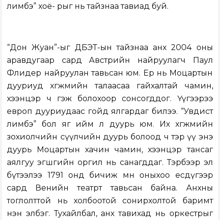
лимбэ” хоё- рыг нь тайзнаа тавиад буй.
“Дон Жуан”-ыг ДБЭТ-ын тайзнаа анх 2004 оны
аравдугаар сард Австрийн найруулагч Паул
Флидер найруулан тавьсан юм. Ер нь Моцартын
дууриуд хөгжмийн талаасаа гайхалтай чамин,
хээнцэр ч гэж болохоор сонсогддог. Үүгээрээ
европ дууриудаас гойд ялгардаг билээ. “Увдист
лимбэ” бол яг ийм л дуурь юм. Их хөгжмийн
зохиолчийн сүүлчийн дуурь болоод ч тэр үү энэ
дуурь Моцартын хачин чамин, хээнцэр тансаг
аялгуу эгшгийн оргил нь санагддаг. Тэрбээр эл
бүтээлээ 1791 онд бичиж мөн оныхоо есдүгээр
сард Венийн театрт тавьсан байна. Анхны
тоглолттой нь холбоотой сонирхолтой баримт
нэн элбэг. Тухайлбал, анх тавихад нь оркестрыг