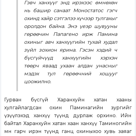
Гэвч ханхүүг энд ирэхээс өмнөхөн
нь башир санаат Моностатос гэгч
охинд хайр сэтгэлээ хүчээр тулгахыг
оролдон байна. Энэ үеэр шувууны
гөрөөчин Папагено ирж Памина
охиныг авч ханхүүгийн тухай худал
зүйл зохион ярина. Гэсэн хэдий ч
бүсгүйчүүд ханхүүгийн хэрхэн
төөрч яваад ухаан алдан унасныг
мэдэх тул гөрөөчний хошууг
цоожилно.
Гурван бүсгүй Харанхуйн хатан хааны
хулгайлагдсан охин Паминагийн зургийг
үзүүлэхэд ханхүү түүнд дурлаж орхино. Ийн
байтал Харанхуйн хатан хаан ханхүү Таминогийн
өмнө гарч ирэн түүнд ганц охиныхоо хувь заяаг