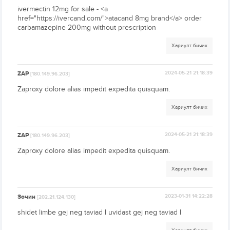
ivermectin 12mg for sale - <a
href="https://ivercand.com/">atacand 8mg brand</a> order
carbamazepine 200mg without prescription
Хариулт бичих
ZAP
2024-05-21 21:18:39
[180.149.96.203]
Zaproxy dolore alias impedit expedita quisquam.
Хариулт бичих
ZAP
2024-05-21 21:18:39
[180.149.96.203]
Zaproxy dolore alias impedit expedita quisquam.
Хариулт бичих
Зочин
2023-01-31 14:22:28
[202.21.124.130]
shidet limbe gej neg taviad l uvidast gej neg taviad l