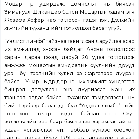
Моцарт өөрөө удирдаж, цомнолыг нь бичсэн
Эммануэл Шикандер болон Моцартын хадам эгч
Жозефа Хофер нар тоглосон гэдэг юм. Дэлхийн
хөгжмийн түүхэнд ийм тохиолдол бараг үгүй.
“Увдист лимбэ” тайзнаа тавигдсан даруйдаа асар
их амжилтад хүрсэн байдаг. Анхны тоглолтоос
сарын дараа гэхэд даруй 20 удаа тоглогдож
амжжээ. Моцартын амьдралын сүүлчийн өдрүүд
уран бү- тээлчийн хувьд аз жаргалаар дүүрэн
байсан. Учир нь өдөр өдрөөр нэн их амжилт, хүндэтгэл
бишрэл дагуулсан энэ дууриасаа маш их
таашаал авдаг байсан тухайгаа тэмдэглэсэн нь
бий. Тэрбээр бараг өдөр бүр “Увдист лимбэ”- ийг
сонсохоор театрт очдог байсан гэнэ. Суут
зохиолчийн энэ баяр баясгалан харамсалтай нь
удаан үргэлжлээг үй. Тэрбээр үүнээс хоёрхон
сарын дараа буюу 1791 оны арванхоёрдугаар