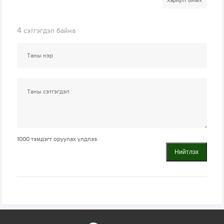
Хариулт бичих
4
сэтгэгдэл байна
1000
тэмдэгт оруулах үлдлээ.
Нийтлэх