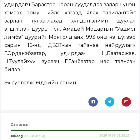
удирдагч Зарастро наран суудалдаа заларч үнэн
хэмээх ариун үйлс хэзээд ялах тавилантайг
зарлан тунхаглахад хүндэтгэлийн дуулал
эгшиглэн дуурь төгсөнө. Амадей Моцартын “Увдист
лимбэ” дуурийг Монголд анх 1993 оны нэгдүгээр
сарын 16-нд ДБЭТ-ын тайзнаа найруулагч
Г.Эрдэнэбаатар, удирдаач Ц.Баатаржав,
Н.Туулайхүү, зураач Г.Ганбаатар нар тавьсан
билээ.
Эх сурвалж: Өдрийн сонин
Сэтгэгдэл
Xiuoag
2025-01-05 05:28:27
[178.68.41.154]