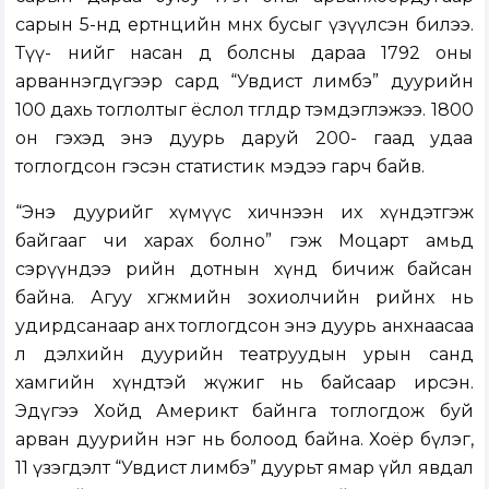
сарын 5-нд ертөнцийн мөнх бусыг үзүүлсэн билээ.
Түү- нийг насан өөд болсны дараа 1792 оны
арваннэгдүгээр сард “Увдист лимбэ” дуурийн
100 дахь тоглолтыг ёслол төгөлдөр тэмдэглэжээ. 1800
он гэхэд энэ дуурь даруй 200- гаад удаа
тоглогдсон гэсэн статистик мэдээ гарч байв.
“Энэ дуурийг хүмүүс хичнээн их хүндэтгэж
байгааг чи харах болно” гэж Моцарт амьд
сэрүүндээ өөрийн дотнын хүнд бичиж байсан
байна. Агуу хөгжмийн зохиолчийн өөрийнх нь
удирдсанаар анх тоглогдсон энэ дуурь анхнаасаа
л дэлхийн дуурийн театруудын урын санд
хамгийн хүндтэй жүжиг нь байсаар ирсэн.
Эдүгээ Хойд Америкт байнга тоглогдож буй
арван дуурийн нэг нь болоод байна. Хоёр бүлэг,
11 үзэгдэлт “Увдист лимбэ” дуурьт ямар үйл явдал