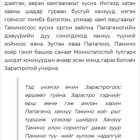
даатган, авран хамгаалахыг хүснэ. Ингээд хатан
хааны шадар гурван бүсгүй ханхүүд нэгэн
гоёмсог лимбэ бэлэглэн, улмаар хамт явцгаахыг
Таминогоос хүснэ. оргон зайлна. Папагеногийн
дэвүүрийн дуу соногдоход ханхүү түүний
хойноос явна. Зугтан яваа Папагено, Памино
хоёр гэнэт башир санаат Моностатостой тулгарч
шидэт хонхнуудын ачаар эсэн мэнд гарах боловч
Зарастротой учирна.
Тэд үнэнээ өчин Зарастрогоос
өршөөл гуйна. Зарастро тэднийг
өрш өөнө гэж амлан харин
Папагено, ханхүү Тамино хоё- рыг
туршиж үзэхээр шийднэ. Ханхүү
Тамино олон сорилтыг давах зуур
Памино түү- нийг хүлээж чадалгүй