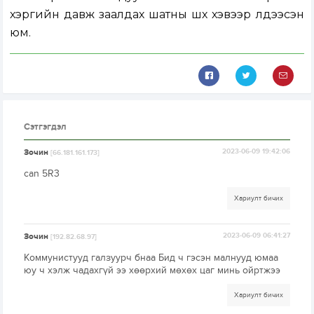
хэргийн давж заалдах шатны шүүх хэвээр үлдээсэн
юм.
Сэтгэгдэл
Зочин
2023-06-09 19:42:06
[66.181.161.173]
can 5R3
Хариулт бичих
Зочин
2023-06-09 06:41:27
[192.82.68.97]
Коммунистууд галзуурч бнаа Бид ч гэсэн малнууд юмаа
юу ч хэлж чадахгүй ээ хөөрхий мөхөх цаг минь ойртжээ
Хариулт бичих