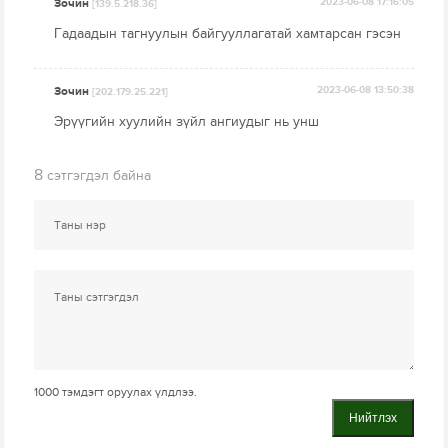
Зочин
2023-06-08 17:16:05
[139.5.218.36]
Гадаадын тагнуулын байгууллагатай хамтарсан гэсэн
Зочин
2023-06-08 13:50:38
[202.179.25.221]
Эрүүгийн хуулийн зүйл ангиудыг нь унш
8
сэтгэгдэл байна
1000
тэмдэгт оруулах үлдлээ.
Нийтлэх