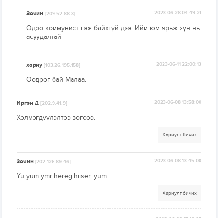
Зочин
2023-06-28 04:49:21
[209.52.88.8]
Одоо коммунист гэж байхгүй дээ. Ийм юм ярьж хүн нь
асуудалтай
хариу
2023-06-11 22:00:13
[103.26.195.158]
Өөдрөг бай Малаа.
Иргэн Д
2023-06-08 13:58:00
[202.9.41.9]
Хэлмэгдvvлэлтээ зогсоо.
Хариулт бичих
Зочин
2023-06-08 13:45:00
[202.126.89.46]
Yu yum ymr hereg hiisen yum
Хариулт бичих