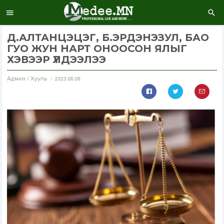
Д.АЛТАНЦЭЦЭГ, Б.ЭРДЭНЭЗУЛ, БАО
ГУО ЖУН НАРТ ОНООСОН ЯЛЫГ
ХЭВЭЭР ҮЛДЭЭЛЭЭ
Aдмин / Хууль
2023.06.08