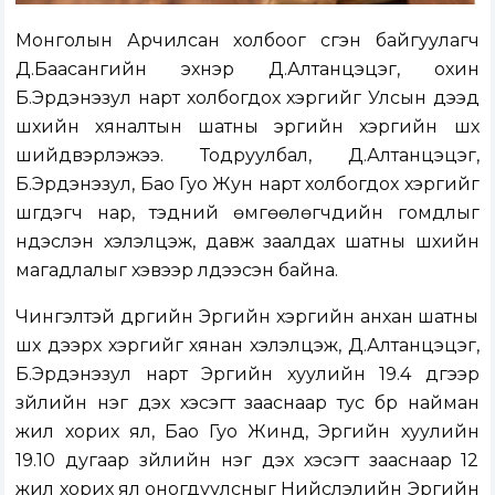
Монголын Арчилсан холбоог үүсгэн байгуулагч
Д.Баасангийн эхнэр Д.Алтанцэцэг, охин
Б.Эрдэнэзул нарт холбогдох хэргийг Улсын дээд
шүүхийн хяналтын шатны эрүүгийн хэргийн шүүх
шийдвэрлэжээ. Тодруулбал, Д.Алтанцэцэг,
Б.Эрдэнэзул, Бао Гуо Жун нарт холбогдох хэргийг
шүүгдэгч нар, тэдний өмгөөлөгчдийн гомдлыг
үндэслэн хэлэлцэж, давж заалдах шатны шүүхийн
магадлалыг хэвээр үлдээсэн байна.
Чингэлтэй дүүргийн Эрүүгийн хэргийн анхан шатны
шүүх дээрх хэргийг хянан хэлэлцэж, Д.Алтанцэцэг,
Б.Эрдэнэзул нарт Эрүүгийн хуулийн 19.4 дүгээр
зүйлийн нэг дэх хэсэгт зааснаар тус бүр найман
жил хорих ял, Бао Гуо Жинд, Эрүүгийн хуулийн
19.10 дугаар зүйлийн нэг дэх хэсэгт зааснаар 12
жил хорих ял оногдуулсныг Нийслэлийн Эрүүгийн