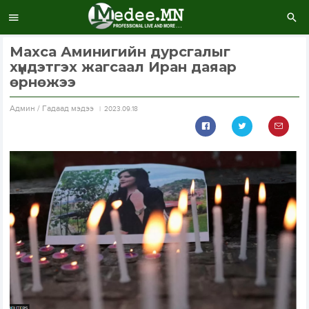
Махса Аминигийн дурсгалыг
хүндэтгэх жагсаал Иран даяар
өрнөжээ
Aдмин / Гадаад мэдээ
2023.09.18