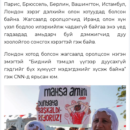
Парис, Брюссель, Берлин, Вашингтон, Истамбул,
Лондон зэрэг дэлхийн олон хотуудад болсон
байна. Жагсаалд оролцогчид Иранд олон хүн
үзэл бодлоо илэрхийлж чадахгүй байгаа энэ үед
гадаадад амьдарч буй дэмжигчид дуу
хоолойгоо сонсгох хэрэгтэй гэж байв.
Лондон хотод болсон жагсаалд оролцсон нэгэн
эмэгтэй "Бидний тэмцэл үүгээр дуусахгүй
гэдгийг бүх хүмүүст мэдэгдэхийг хүсэж байна”
гэж CNN-д ярьсан юм.