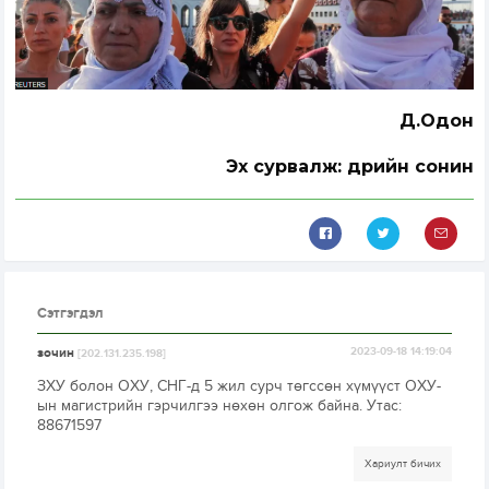
Д.Одон
Эх сурвалж: Өдрийн сонин
Сэтгэгдэл
зочин
2023-09-18 14:19:04
[202.131.235.198]
ЗХУ болон ОХУ, СНГ-д 5 жил сурч төгссөн хүмүүст ОХУ-
ын магистрийн гэрчилгээ нөхөн олгож байна. Утас:
88671597
Хариулт бичих