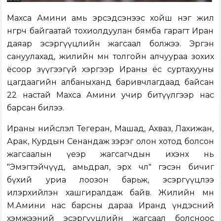
Махса Амини амь эрсэдсэнээс хойш нэг жил
өнгөрч байгаатай тохиолдуулан бямба гарагт Иран
даяар эсэргүүцлийн жагсаал болжээ. Эргэн
сануулахад, жилийн өмнө толгойн алчуураа зохих
ёсоор зүүгээгүй хэргээр Ираны ёс суртахууны
цагдаагийн албаныханд баривчлагдаад байсан
22 настай Махса Амини учир битүүлгээр нас
барсан билээ.
Ираны нийслэл Тегеран, Машад, Ахваз, Лахижан,
Арак, Курдын Сенандаж зэрэг олон хотод болсон
жагсаалын үеэр жагсагчдын ихэнх нь
"Эмэгтэйчүүд, амьдрал, эрх чөлөө" гэсэн бичиг
бүхий уриа лоозон барьж, эсэргүүцлээ
илэрхийлэн хашгиралдаж байв. Жилийн өмнө
М.Амини нас барсны дараа Иранд үндэсний
хэмжээний эсэргүүцлийн жагсаал болсноос