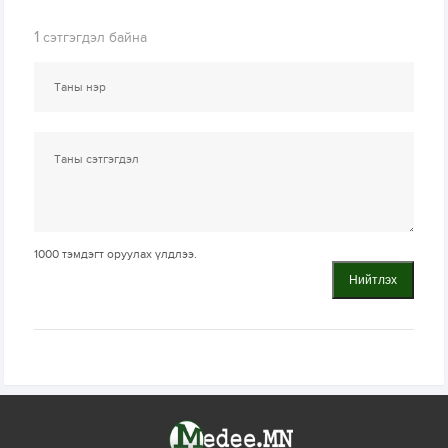
1
сэтгэгдэл байна
1000
тэмдэгт оруулах үлдлээ.
Нийтлэх