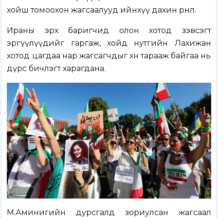
хойш томоохон жагсаалууд ийнхүү дахин өрнөлөө.
Ираны эрх баригчид олон хотод зэвсэгт
эргүүлүүдийг гаргаж, хойд нутгийн Лахижан
хотод цагдаа нар жагсагчдыг хөөн тарааж байгаа нь
дүрс бичлэгт харагдана.
М.Аминигийн дурсгалд зориулсан жагсаал