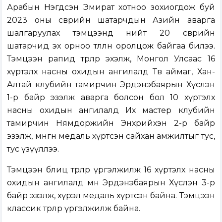
Арабын Нэгдсэн Эмират хотноо зохиогдож буй
2023 оны өсвөрийн шатарчдын Азийн аварга
шалгаруулах тэмцээнд нийт 20 өсвөрийн
шатарчид эх орноо төлөөлөн оролцож байгаа билээ.
Тэмцээн рапид төрлөөр эхэлж, Монгол Улсаас 16
хүртэлх насны охидын ангилалд Төв аймаг, Хан-
Алтай клубийн тамирчин Эрдэнэбаярын Хүслэн
1-р байр эзэлж аварга болсон бол 10 хүртэлх
насны охидын ангилалд Их мастер клубийн
тамирчин Нямдоржийн Энхрийхэн 2-р байр
эзэлж, мөнгөн медаль хүртсэн сайхан амжилтыг тус,
тус үзүүллээ.
Тэмцээн блиц төрлөөр үргэлжилж 16 хүртэлх насны
охидын ангилалд мөн Эрдэнэбаярын Хүслэн 3-р
байр эзэлж, хүрэл медаль хүртсэн байна. Тэмцээн
классик төрлөөр үргэлжилж байна.