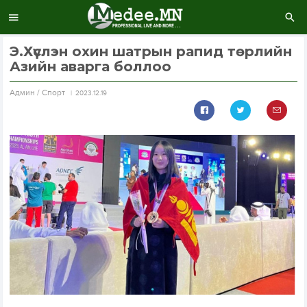
Э.Хүслэн охин шатрын рапид төрлийн
Азийн аварга боллоо
Aдмин / Спорт
2023.12.19