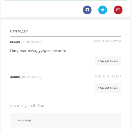
Сэтгэгдэл
зочин
2023-12-20 21:57:50
[66.181.161.153]
Оюунлаг хүүхдүүддээ амжилт
Хариулт бичих
Зочин
2023-12-19 19:31:27
[103.41.93.210]
Хариулт бичих
2
сэтгэгдэл байна