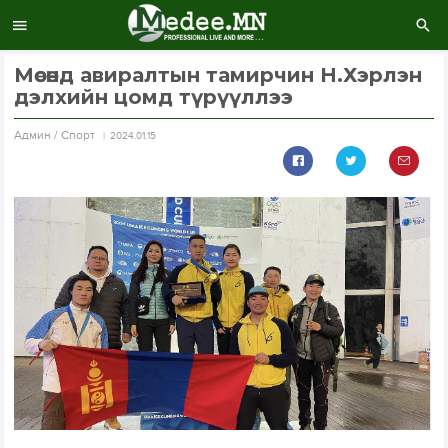
Мөсөнд авиралтын тамирчин Н.Хэрлэн
дэлхийн цомд түрүүллээ
Aдмин / Спорт
2024.01.15