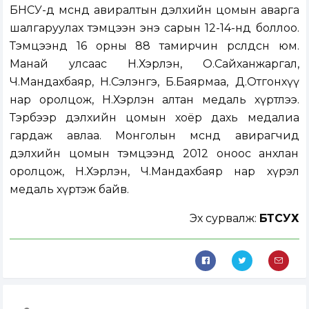
БНСУ-д мөсөнд авиралтын дэлхийн цомын аварга
шалгаруулах тэмцээн энэ сарын 12-14-нд боллоо.
Тэмцээнд 16 орны 88 тамирчин өрсөлдсөн юм.
Манай улсаас Н.Хэрлэн, О.Сайханжаргал,
Ч.Мандахбаяр, Н.Сэлэнгэ, Б.Баярмаа, Д.Отгонхүү
нар оролцож, Н.Хэрлэн алтан медаль хүртлээ.
Тэрбээр дэлхийн цомын хоёр дахь медалиа
гардаж авлаа. Монголын мөсөнд авирагчид
дэлхийн цомын тэмцээнд 2012 оноос анхлан
оролцож, Н.Хэрлэн, Ч.Мандахбаяр нар хүрэл
медаль хүртэж байв.
Эх сурвалж:
БТСУХ