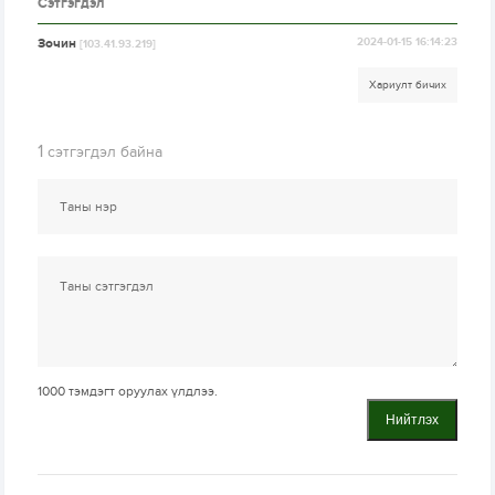
Сэтгэгдэл
Зочин
2024-01-15 16:14:23
[103.41.93.219]
Хариулт бичих
1
сэтгэгдэл байна
1000
тэмдэгт оруулах үлдлээ.
Нийтлэх