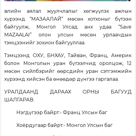
Өвлийн аялал жуулчлалыг хөгжүүлэх ажлын
хүрээнд “МАЗААЛАЙ” мөсөн хотхоныг бүтээн
байгуулж, Монгол Улсад анх удаа “Save
MAZAALAI” олон улсын мөсөн урлаачдын
тэмцээнийг зохион байгууллаа.
Тэмцээнд ОХУ, БНХАУ, Тайван, Франц, Америк
болон Монголын уран бүтээлчид оролцож, 12
мөсөн сийлбэрийг өөрсдийн уран сэтгэмжийн
хүрээнд хийсэн ба өнөөдөр дүнгээ гаргалаа.
УРАЛДААНД ДАРААХ ОРНЫ БАГУУД
ШАЛГАРАВ.
Нэгдүгээр байрт:- Франц Улсын баг
Хоёрдугаар байрт:- Монгол Улсын баг