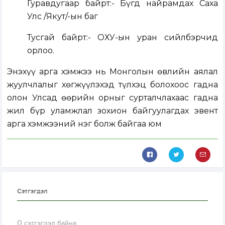
Гуравдугаар байрт:- Бүгд найрамдах Саха
Улс /Якут/-ын баг
Тусгай байрт:- ОХУ-ын уран сийлбэрчид
орлоо.
Энэхүү арга хэмжээ нь Монголын өвлийн аялал
жуулчлалыг хөгжүүлэхэд түлхэц болохоос гадна
олон Улсад өөрийн орныг сурталчлахаас гадна
жил бүр уламжлал зохион байгуулагдах эвент
арга хэмжээний нэг болж байгаа юм
Сэтгэгдэл
0
сэтгэгдэл байна