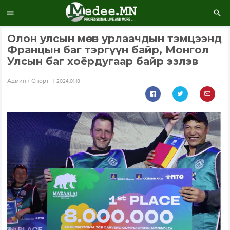
Олон улсын мөсөн урлаачдын тэмцээнд
Францын баг тэргүүн байр, Монгол
Улсын баг хоёрдугаар байр эзлэв
Aдмин / Спорт
2024.01.18