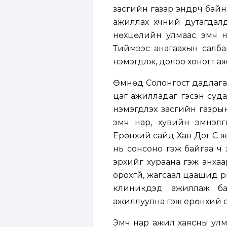
засгийн газар эндүүрч бай
ажиллах хүчний дутагдал
нөхцөлийн улмаас эмч н
Тиймээс анагаахын салба
нэмэгдүүлж, долоо хоногт а
Өмнөд Солонгост дадлага
цаг ажилладаг гэсэн суда
нэмэгдүүлэх засгийн газр
эмч нар, хувийн эмнэлг
Ерөнхий сайд Хан Дог Сү 
нь сонсоно гэж байгаа ч
эрхийг хураана гэж анха
орохгүй, жагсаал цаашид ү
клиникүүдэд ажиллаж б
ажиллуулна гэж ерөнхий 
Эмч нар ажил хаясны улма