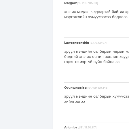
Dorjjaw
[15.235.185.63]
энэ их мэдлэг чадвартай байгаа э
мэргэжлийн хүмүүсээсээ бодлого 
Luwsangonchig
[77.73.69.67]
эрүүл мэндийн салбарын нарын мэ
бидний энэ их өвчин зовлон асуу
гэдэг нэмэргүй зүйл байна аа
Oyuntungalag
[51.159.179.148]
эрүүл мэндийн салбарын хүмүүсээ
хийлгэцгээ
Ariun bat
[51.15.70.117]