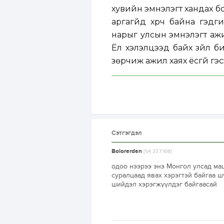
хувийн эмнэлэгт хандах бо
аргагүйд хүрч байна гэд
нарыг улсын эмнэлэгт аж
Ёл хэлэлцээд байх зүйл б
зөрчиж ажил хаях ёсгүй гэ
Сэтгэгдэл
Bolorerden
[54.37.7.108]
одоо нээрээ энэ Монгол улсад ма
суралцаад явах хэрэгтэй байгаа 
шийдэл хэрэгжүүлдэг байгаасай