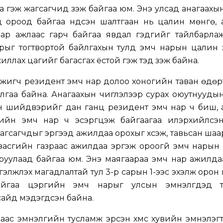
на гэж жагсагчид үзэж байгаа юм. Энэ улсад анагаахы
д ороод байгаа үндсэн шалтгаан нь цалин мөнгө, 
ар ажлаас гарч байгаа явдал гэдгийг тайлбарлаж
рыг тогтвортой байлгахын тулд эмч нарын цалин 
жиллах цагийг багасгах ёстой гэж тэд үзэж байна.
жигч резидент эмч нар долоо хоногийн таван өдөр
лгаа байна. Анагаахын чиглэлээр сурах оюутнууды
ын шийдвэрийг дан ганц резидент эмч нар ч биш, 
ийн эмч нар ч эсэргүүцэж байгаагаа илэрхийлсэн
жагсагчдыг эргээд ажилдаа орохыг хүсэж, тавьсан ша
 засгийн газраас ажилдаа эргэж ороогүй эмч нары
аруулаад байгаа юм. Энэ маягаараа эмч нар ажилд
ргэлжлэх магадлалтай тул 3-р сарын 1-ээс эхэлж орон
айгаа цэргийн эмч нарыг улсын эмнэлгүүдэд 
сайд мэдэгдсэн байна.
ас эмнэлгийн тусламж эрсэн хүмүүс хувийн эмнэлэгт