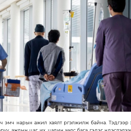
ч эмч нарын ажил хаялт үргэлжилж байна. Тэдгээр
уу, ажлын цаг их, цалин хөлс бага гэдэг үндэслэлээр