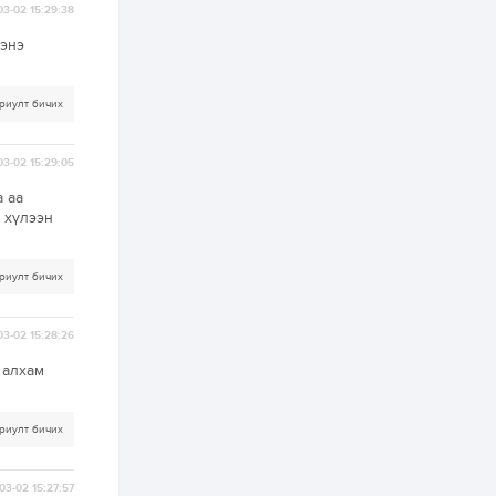
магадгүй учир төр,
03-02 15:29:38
эрчим хүчний
байгууллагууд, иргэд
 энэ
бэлтгэлээ...
1 өдөр
6
0
Өнөөдөр сондгой
тоогоор төгссөн
риулт бичих
автомашинтай иргэд
бензин авна
03-02 15:29:05
1 өдөр
0
3
 аа
ЗГ: Шатахууны
 хүлээн
хангамж,
нийлүүлэлтийг
тогтворжуулах
асуудлыг хэлэлцэж
риулт бичих
байна
1 өдөр
0
0
Т.Жанлав: Бидний
03-02 15:28:26
"Шугаман бус
системийг ойролцоо
бодох супер схемүүд"
 алхам
бүтээл тооцон
бодох...
1 өдөр
7
3
риулт бичих
С.Бямбацогт:
Хэлэлцүүлгээс илүү
хэрэгжилт,
амлалтаас илүү
03-02 15:27:57