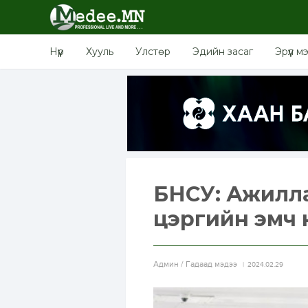
Нүүр
Хууль
Улстөр
Эдийн засаг
Эрүүл м
БНСУ: Ажиллах
цэргийн эмч
Aдмин / Гадаад мэдээ
2024.02.29