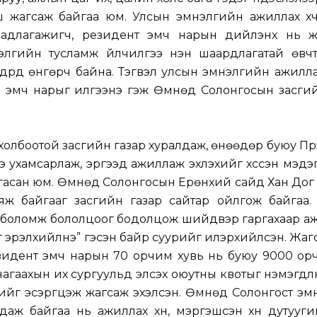
ш жагсаж байгаа юм. Улсын эмнэлгийн ажиллах хү
г дадлагажигч, резидент эмч нарын дийлэнх нь ж
элгийн тусламж үйлчилгээ нэн шаардлагатай өвчт
дрүүд өнгөрч байна. Тэгвэл улсын эмнэлгийн ажилла
 эмч нарыг илгээнэ гэж Өмнөд Солонгосын засгий
холбоотой засгийн газар хуралдаж, өнөөдөр буюу Пүр
ээ ухамсарлаж, эргээд ажиллаж эхлэхийг хүссэн мэдэ
гасан юм. Өмнөд Солонгосын Ерөнхий сайд Хан Дог С
яж байгааг засгийн газар сайтар ойлгож байгаа.
н боломж бололцоог бодолцож шийдвэр гаргахаар а
 эрэлхийлнэ” гэсэн байр суурийг илэрхийлсэн. Жа
езидент эмч нарын 70 орчим хувь нь буюу 9000 ор
нагаахын их сургуульд элсэх оюутны квотыг нэмэгдүүл
йг эсэргүүцэж жагсаж эхэлсэн. Өмнөд Солонгост э
гдаж байгаа нь ажиллах хүн, мэргэшсэн хүн дутууг