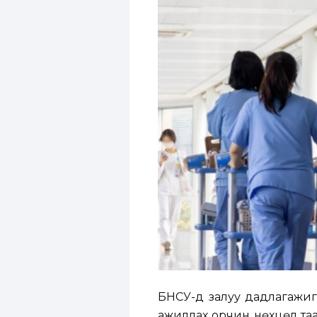
БНСУ-д залуу дадлагажиг
ажиллах орчин нөхцөл таар