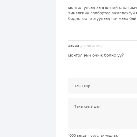
монгол улсад хангалттай олон эмч
эмнэлгийн салбартаа ажиллахгүй 
бодлогоо гаргуулаад явчмаар бай
Зочин
[203.98.76.249]
монгол эмч очиж болно уу?
1000
тэмдэгт оруулах үлдлээ.