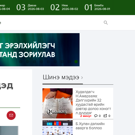
03
02
01
мар
Даваа
Ням
Бямба
6-08-04
2026-08-03
2026-08-02
2026-08-01
э
Шинэ мэдээ
дэд
Худалдагч
Н.Амарзаяа:
Дэлгүүрийн 32
хуудастай өрийн
дэвтэр долоо хоногт
л дүүрдэг
2 минут
0
0
Б.Хулан дэлхийн
аварга боллоо