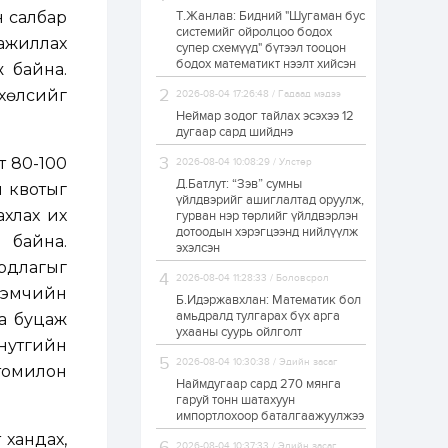
н салбар
Т.Жанлав: Бидний "Шугаман бус
Нэгдүгээр
системийг ойролцоо бодох
хорооллын арын
ажиллах
супер схемүүд" бүтээл тооцон
замыг наймдугаар
сарын 6-ны 23:00
бодох математикт нээлт хийсэн
 байна.
цагаас түр хааж,
борооны ус...
хөлсийг
2026-08-04 17:26:48 / Гадаад мэдээ
23 цаг
0
0
Неймар зодог тайлах эсэхээ 12
Б.Баярбаатар:
дугаар сард шийднэ
Төсвийн шинэчлэл
хийхгүй, урсгал
т 80-100
2026-08-04 10:08:29 / Улстөр
зардлаа
үргэлжлүүлэн тэлээд
Д.Батлут: “Зэв” сумны
н квотыг
байвал...
үйлдвэрийг ашиглалтад оруулж,
23 цаг
2
0
ахлах их
гурван нэр төрлийг үйлдвэрлэн
дотоодын хэрэгцээнд нийлүүлж
Татварын өртэй
 байна.
шатахуун импортлогч
эхэлсэн
ААН-үүдийн дансыг
ардлагыг
битүүмжлэхгүй
2026-08-04 11:28:33 / Боловсрол
н эмчийн
Б.Идэржавхлан: Математик бол
23 цаг
1
0
амьдралд тулгарах бүх арга
аа буцаж
ухааны суурь ойлголт
Нөөцийн махны
 нутгийн
худалдаа,
2026-08-04 10:30:38 / Эдийн засаг
борлуулалтыг
томилон
нээлттэй ил тод
Наймдугаар сард 270 мянга
болгоно
гаруй тонн шатахуун
импортлохоор баталгаажуулжээ
1 өдөр
0
0
 хандах,
ЗГ: Автобензин,
2026-08-04 10:37:33 / Эдийн засаг