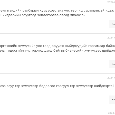
2024-
рүүл мэндийн салбарын хүмүүсээс энэ улс төрчид суралцаасай ядаж
шийдвэрийн асуугаад зөвлөгөөгөө аваад явчаасай
Ха
2024-
ргэжлийн хүмүүсийг улс төрд оруулж шийдлүүдийг гаргамаар байна
длыг одоогийн улс төрчид дунд байгаа бизнесийн хүмүүсээс шийдэл
Ха
2024-
сээ асуу тэр хүмүүсээр бодлогоо гаргуул тэр хүмүүсээр шийдвэртэй
Ха
2024-