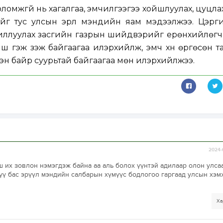
ломжгүй нь хагалгаа, эмчилгээгээ хойшлуулах, цуцла
гийг тус улсын эрүүл мэндийн яам мэдээлжээ. Цэр
иллуулах засгийн газрын шийдвэрийг ерөнхийлөгч 
иш гэж үзэж байгаагаа илэрхийлж, эмч хүн өргөсөн т
сэн байр суурьтай байгаагаа мөн илэрхийлжээ.
2024-
ш их зовлон нэмэгдэж байна аа аль болох үүнтэй адилаар олон улса
шүү бас эрүүл мэндийн салбарын хүмүүс бодлогоо гаргаад улсын хэ
Ха