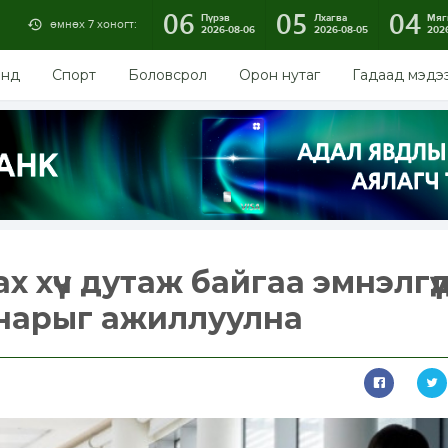
06
05
04
Пүрэв
Лхагва
Мяг
өмнөх 7 хоногт:
2026-08-06
2026-08-05
202
энд
Спорт
Боловсрол
Орон нутаг
Гадаад мэдэ
 хүч дутаж байгаа эмнэлгүү
 нарыг ажиллуулна