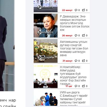
22 минут
0
0
Р.Даваадорж: Энэ
намрын экспортын
орлого Монголд
боломж олгож болох
юм
26 минут
0
0
Автомашины улсын
дугаар сондгой
тоогоор төгссөн бол
өнөөдөр шатахуун
авна
31 минут
0
0
Н.Номтойбаяр:
Аймгуудад
тулгамдаж буй
асуудлуудыг долоо
хоног бүр Засгийн
газрын...
17 цаг
0
0
УИХ-ын дарга
С.Бямбацогт төрийг
төлөөлөн Сутай
 эмч нар
хайрхны тэнгэрийг
тахих төрийн
 сүүлийн