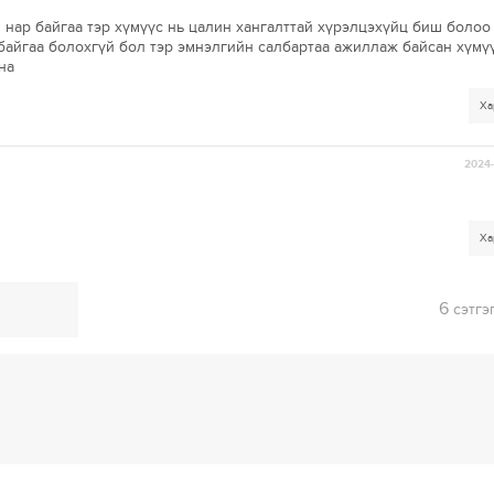
 нар байгаа тэр хүмүүс нь цалин хангалттай хүрэлцэхүйц биш болоо
байгаа болохгүй бол тэр эмнэлгийн салбартаа ажиллаж байсан хүмү
на
Ха
2024-
Ха
6
сэтгэ