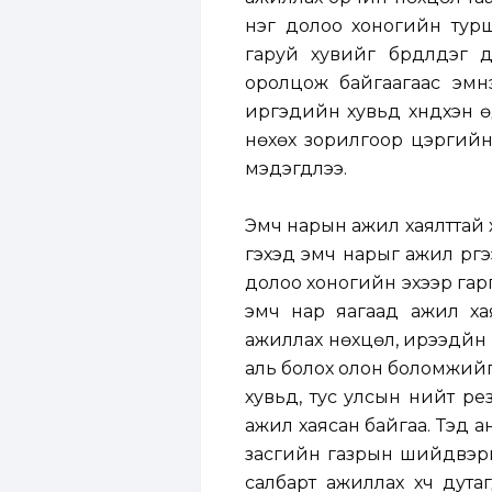
нэг долоо хоногийн тур
гаруй хувийг бүрдүүлдэ
оролцож байгаагаас эмн
иргэдийн хувьд хүндхэн ө
нөхөх зорилгоор цэргийн
мэдэгдлээ.
Эмч нарын ажил хаялттай 
гэхэд эмч нарыг ажил үүрг
долоо хоногийн эхээр гар
эмч нар яагаад ажил ха
ажиллах нөхцөл, ирээдүй
аль болох олон боломжийг
хувьд, тус улсын нийт р
ажил хаясан байгаа. Тэд а
засгийн газрын шийдвэри
салбарт ажиллах хүч дута