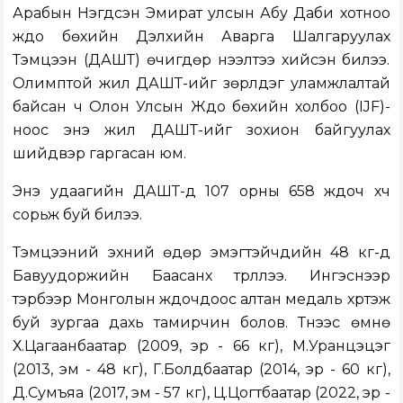
Арабын Нэгдсэн Эмират улсын Абу Даби хотноо
жүдо бөхийн Дэлхийн Аварга Шалгаруулах
Тэмцээн (ДАШТ) өчигдөр нээлтээ хийсэн билээ.
Олимптой жил ДАШТ-ийг зөрүүлдэг уламжлалтай
байсан ч Олон Улсын Жүдо бөхийн холбоо (IJF)-
ноос энэ жил ДАШТ-ийг зохион байгуулах
шийдвэр гаргасан юм.
Энэ удаагийн ДАШТ-д 107 орны 658 жүдоч хүч
сорьж буй билээ.
Тэмцээний эхний өдөр эмэгтэйчүүдийн 48 кг-д
Бавуудоржийн Баасанхүү түрүүллээ. Ингэснээр
тэрбээр Монголын жүдочдоос алтан медаль хүртэж
буй зургаа дахь тамирчин болов. Түүнээс өмнө
Х.Цагаанбаатар (2009, эр - 66 кг), М.Уранцэцэг
(2013, эм - 48 кг), Г.Болдбаатар (2014, эр - 60 кг),
Д.Сумъяа (2017, эм - 57 кг), Ц.Цогтбаатар (2022, эр -