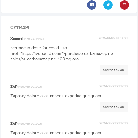
Сэтгэгдэл
Xmppol
2025-01-06 18:07:03
[178.68.41.154]
ivermectin dose for covid - <a
href="https://ivercand.com/">purchase carbamazepine
sale</a> carbamazepine 400mg oral
Хариулт бичих
ZAP
2024-05-21 21:12:10
[180.149.96.203]
Zaproxy dolore alias impedit expedita quisquam.
Хариулт бичих
ZAP
2024-05-21 21:12:10
[180.149.96.203]
Zaproxy dolore alias impedit expedita quisquam.