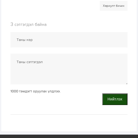
Хариулт бичих
3
сэтгэгдэл байна
1000
тэмдэгт оруулах үлдлээ.
Нийтлэх