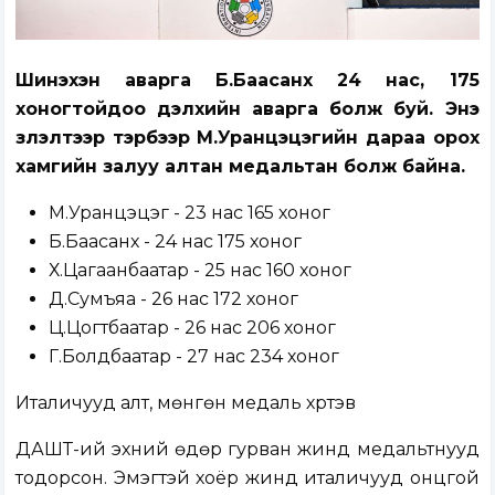
Шинэхэн аварга Б.Баасанхүү 24 нас, 175
хоногтойдоо дэлхийн аварга болж буй. Энэ
үзүүлэлтээр тэрбээр М.Уранцэцэгийн дараа орох
хамгийн залуу алтан медальтан болж байна.
М.Уранцэцэг - 23 нас 165 хоног
Б.Баасанхүү - 24 нас 175 хоног
Х.Цагаанбаатар - 25 нас 160 хоног
Д.Сумъяа - 26 нас 172 хоног
Ц.Цогтбаатар - 26 нас 206 хоног
Г.Болдбаатар - 27 нас 234 хоног
Италичууд алт, мөнгөн медаль хүртэв
ДАШТ-ий эхний өдөр гурван жинд медальтнууд
тодорсон. Эмэгтэй хоёр жинд италичууд онцгой