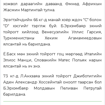
хожвол дараагийн даваанд Өмнөд Африкын
Жасмин Мартинтай тулна.
Эрэгтэйчүүдийн 66 кг-д манай хоёр жүдоч "C" болон
"D" хэсгийг тэргүүлж буй. Б.Эрхэмбаяр эхний
тойрогт хийлээд Венесуэлийн Уллис Гарсия,
Туркменистаны Хеким Агамаммедовын
ялсантай нь барилдана.
Ё.Басхүү мөн эхний тойрогт гоц мөргөөд Италийн
Элиос Манци, Словакийн Матес Польяк нарын
ялсантай нь хүч үзнэ.
73 кг-д Л.Анхзаяа эхний тойрогт Джиботигийн
Аден Александр Хоссейнтай оноолт таарсан бол
Б.Эрхэмбаяр Молдавын Пеливан Петрутай
барилдана.