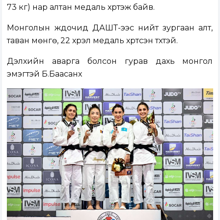
73 кг) нар алтан медаль хүртэж байв.
Монголын жүдочид ДАШТ-ээс нийт зургаан алт,
таван мөнгө, 22 хүрэл медаль хүртсэн түүхтэй.
Дэлхийн аварга болсон гурав дахь монгол
эмэгтэй Б.Баасанхүү