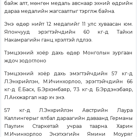
байж алт, мөнгөн медаль авснаар эхний өдрийн
дараа медалийн жагсаалтыг тэргүүлж байна.
Энэ өдөр нийт 12 медалийг 11 улс хуваасан юм.
Япончууд эрэгтэйчүүдийн 60 кг-д Тайки
Накамүрагийн ганц хүрэлтэй үлдлээ.
Тэмцээний хоёр дахь өдөр Монголын зургаан
жүдоч зодоглоно
Тэмцээний хоёр дахь эмэгтэйчүүдийн 57 кг-д
Л.Энхрийлэн, М.Ичинхорлоо, эрэгтэйчүүдийн 66
кг-д Ё.Басхүү, Б.Эрхэмбаяр, 73 кг-д Б:Эрдэнэбаяр,
Л.Анхжаргал нар хүч үзнэ.
57 кг-д Л.Энхрийлэн Австрийн Лаура
Каллингерыг ялбал дараагийн даваанд Германы
Паулин Старкетай учраа таарна. Харин
М.Ичинхорлоо Энэтхэгийн Ямини Моуряг