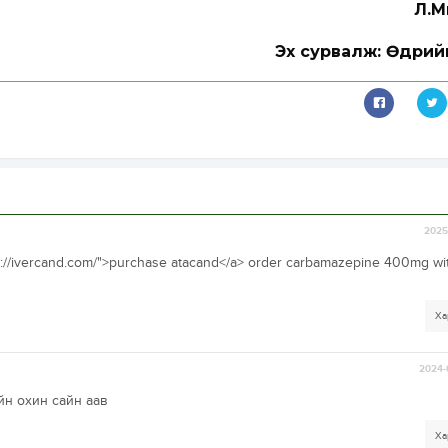
Л.М
Эх сурвалж: Өдрий
2025-
tps://ivercand.com/">purchase atacand</a> order carbamazepine 400mg wi
Ха
2024-
йн охин сайн аав
Ха