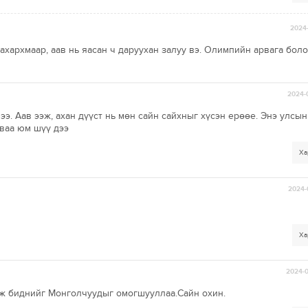
2024-
ахархмаар, аав нь яасан ч даруухан залуу вэ. Олимпийн арвага бол
2024-
ээ. Аав ээж, ахан дүүст нь мөн сайн сайхныг хүсэн ерөөе. Энэ улсын
ваа юм шүү дээ
Ха
2024-
Ха
2024-0
йж биднийг Монголчуудыг омогшууллаа.Сайн охин.