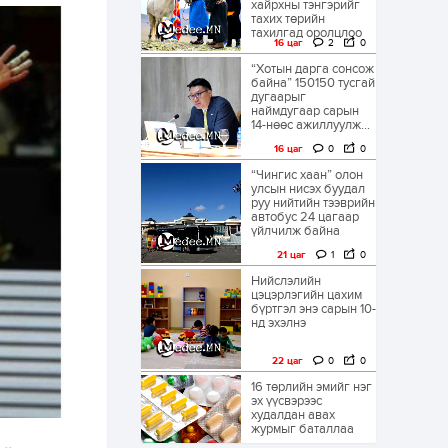
хайрхны тэнгэрийг
тахих төрийн
тахилгад оролцлоо
16 цаг
2
0
“Хотын дарга сонсож
байна” 150150 тусгай
дугаарыг
наймдугаар сарын
14-нөөс ажиллуулж...
16 цаг
0
0
“Чингис хаан” олон
улсын нисэх буудал
руу нийтийн тээврийн
автобус 24 цагаар
үйлчилж байна
21 цаг
1
0
Нийслэлийн
цэцэрлэгийн цахим
бүртгэл энэ сарын 10-
нд эхэлнэ
22 цаг
0
0
16 төрлийн эмийг нэг
эх үүсвэрээс
худалдан авах
журмыг баталлаа