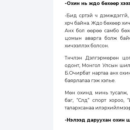
-Охин нь жүдо бөхөөр хэз
-Бид сүртэй ч дэмждэггүй
хүрч байна. Жүдо бөхөөр х
Анх бол өөрөө самбо бөх
цомын аварга болж байс
хичээллэх болсон.
Түүнчлэн Дэлгэрмөрөн ц
одонт, Монгол Улсын шил
Б.Очирбат нартаа анх охин
баярлалаа гэж хэлье.
Мөн охинд минь тусалж, 
баг, “Сүлд” спорт хороо,
талархсанаа илэрхийлмээр
-Нэлээд даруухан охин ши