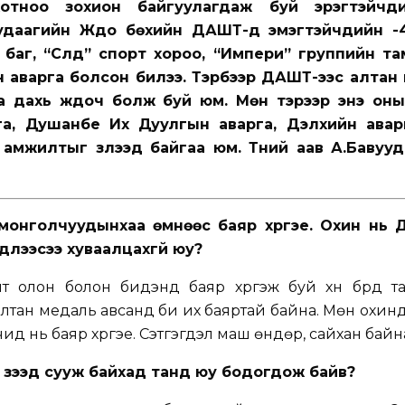
ноо зохион байгуулагдаж буй эрэгтэйчүүди
 удаагийн Жүдо бөхийн ДАШТ-д эмэгтэйчүүдийн -
аг, “Сүлд” спорт хороо, “Импери” группийн та
йн аварга болсон билээ. Тэрбээр ДАШТ-ээс алтан
аа дахь жүдоч болж буй юм. Мөн тэрээр энэ он
га, Душанбе Их Дуулгын аварга, Дэлхийн авар
 амжилтыг үзүүлээд байгаа юм. Түүний аав А.Баву
монголчуудынхаа өмнөөс баяр хүргэе. Охин нь 
длээсээ хуваалцахгүй юу?
мт олон болон бидэнд баяр хүргэж буй хүн бүрд т
лтан медаль авсанд би их баяртай байна. Мөн охин
чид нь баяр хүргэе. Сэтгэгдэл маш өндөр, сайхан байн
үзээд сууж байхад танд юу бодогдож байв?