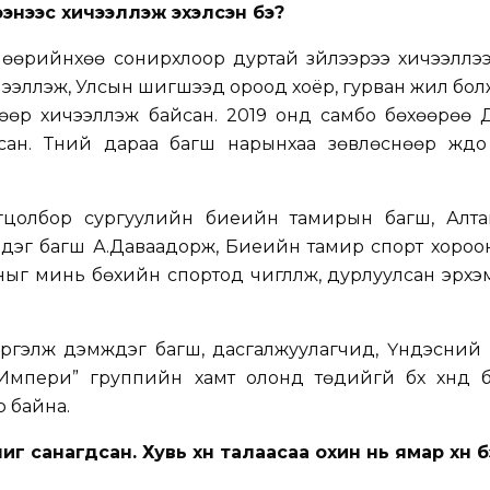
ээнээс хичээллэж эхэлсэн бэ?
, өөрийнхөө сонирхлоор дуртай зүйлээрээ хичээлл
ичээллэж, Улсын шигшээд ороод хоёр, гурван жил бол
өөр хичээллэж байсан. 2019 онд самбо бөхөөрөө 
ан. Түүний дараа багш нарынхаа зөвлөснөөр жүдо
огцолбор сургуулийн биеийн тамирын багш, Алта
дэг багш А.Даваадорж, Биеийн тамир спорт хороо
ыг минь бөхийн спортод чиглүүлж, дурлуулсан эрхэм х
үргэлж дэмждэг багш, дасгалжуулагчид, Үндэсний
 “Импери” группийн хамт олонд төдийгүй бүх хүнд 
 байна.
г санагдсан. Хувь хүн талаасаа охин нь ямар хүн б