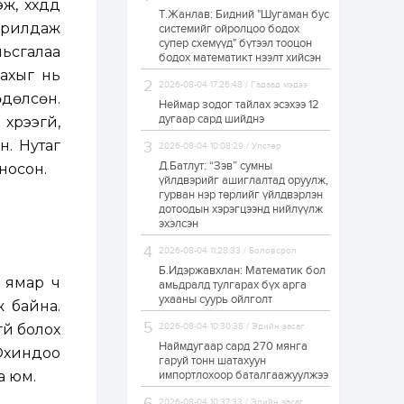
хүүхдүүд
Т.Жанлав: Бидний "Шугаман бус
ЗГ: Автобензин,
арилдаж
системийг ойролцоо бодох
дизель түлшний
супер схемүүд" бүтээл тооцон
онцгой албан
мьсгалаа
татварыг тэглэлээ
бодох математикт нээлт хийсэн
дахыг нь
2026-08-04 17:26:48 / Гадаад мэдээ
1 өдөр
2
0
өдөлсөн.
Неймар зодог тайлах эсэхээ 12
З.Мэндсайхан:
дугаар сард шийднэ
үрээгүй,
Хүнсний нөөцийг
бэлтгэх агуулах,
н. Нутаг
2026-08-04 10:08:29 / Улстөр
зоорь бэлтгэх ААН-
үүдэд хөнгөлөлттэй
Д.Батлут: “Зэв” сумны
носон.
зээл олгоно
үйлдвэрийг ашиглалтад оруулж,
1 өдөр
1
0
гурван нэр төрлийг үйлдвэрлэн
дотоодын хэрэгцээнд нийлүүлж
Европ дахь
монголчуудын
эхэлсэн
соёлын наадам
боллоо
2026-08-04 11:28:33 / Боловсрол
Б.Идэржавхлан: Математик бол
 ямар ч
1 өдөр
2
0
амьдралд тулгарах бүх арга
ухааны суурь ойлголт
 байна.
Өнгөрсөн сард
1,439.2 кг үнэт
үй болох
2026-08-04 10:30:38 / Эдийн засаг
металл худалдан
авчээ
Наймдугаар сард 270 мянга
 Охиндоо
гаруй тонн шатахуун
а юм.
импортлохоор баталгаажуулжээ
1 өдөр
0
0
Б.Найдалаа: Энэ
2026-08-04 10:37:33 / Эдийн засаг