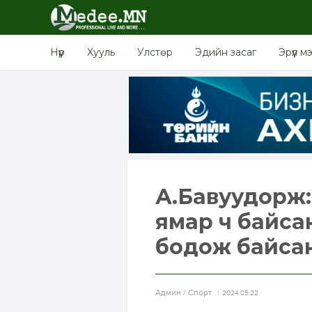
Нүүр
Хууль
Улстөр
Эдийн засаг
Эрүүл м
А.Бавуудорж:
ямар ч байса
бодож байса
Aдмин / Спорт
2024.05.22