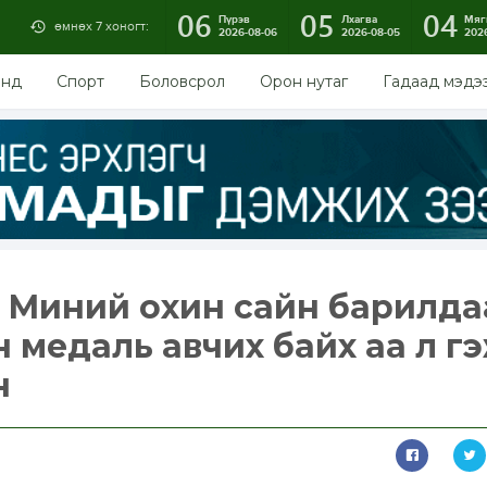
06
05
04
Пүрэв
Лхагва
Мяг
өмнөх 7 хоногт:
2026-08-06
2026-08-05
202
энд
Спорт
Боловсрол
Орон нутаг
Гадаад мэдэ
 Миний охин сайн барилда
н медаль авчих байх аа л г
н