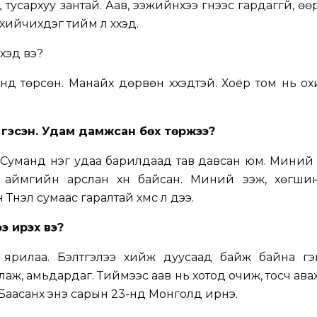
д тусархуу зантай. Аав, ээжийнхээ үгнээс гардаггүй, ө
ийчихдэг тийм л хүүхэд.
үхэд вэ?
нд төрсөн. Манайх дөрвөн хүүхэдтэй. Хоёр том нь ох
 гэсэн. Удам дамжсан бөх төржээ?
. Суманд нэг удаа барилдаад тав давсан юм. Мини
 аймгийн арслан хүн байсан. Миний ээж, хөгши
нэл сумаас гаралтай хүмүүс л дээ.
э ирэх вэ?
 ярилаа. Бэлтгэлээ хийж дуусаад байж байна гэ
ж, амьдардаг. Тиймээс аав нь хотод очиж, тосч авах
Баасанхүү энэ сарын 23-нд Монголд ирнэ.