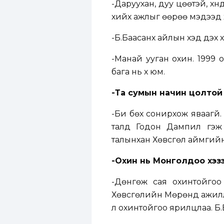
-Даруухан, дуу цөөтэй, хүн
хийх ажлыг өөрөө мэдээд х
-Б.Баасанхүү айлын хэд дэх хү
-Манай ууган охин. 1999 о
бага нь хүү юм.
-Та сумын начин цолтой
-Би бөх сонирхож яваагүй
талд Годон Дампил гэж
талынхан Хөвсгөл аймгийн Тү
-Охин нь Монголдоо хэзэ
-Дөнгөж сая охинтойгоо
Хөвсгөлийн Мөрөнд ажилла
л охинтойгоо ярилцлаа. Б.