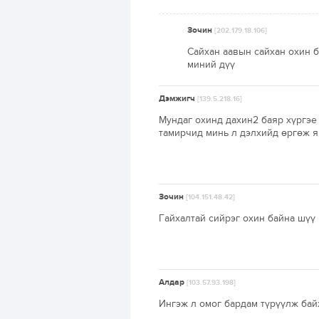
Зочин
[202.179.18.106]
Сайхан аавын сайхан охин б
миний дүү
Дэмжигч
[139.5.218.16]
Мундаг охинд дахин2 баяр хүргэе 
тамирчид минь л дэлхийд өргөж я
Зочин
[104.151.48.42]
Гайхалтай сийрэг охин байна шүү
Алдар
[103.57.93.198]
Ингэж л омог бардам түрүүлж ба