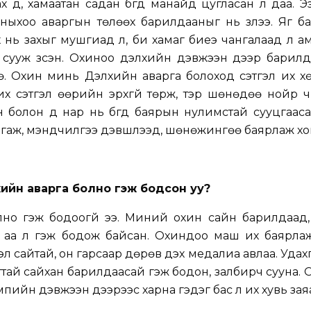
 дүү, хамаатан садан бүгд манайд цугласан л даа. Ээж, 
ныхоо аваргын төлөөх барилдааныг нь үзлээ. Яг б
х нь захыг мушгиад л, би хамаг биеэ чангалаад л а
й сууж үзсэн. Охиноо дэлхийн дэвжээн дээр барил
ө. Охин минь Дэлхийн аварга болоход сэтгэл их х
х сэтгэл өөрийн эрхгүй төрж, тэр шөнөдөө нойр ч х
н болон дүү нар нь бүгд баярын нулимстай сууцгааса
залгаж, мэндчилгээ дэвшүүлээд, шөнөжингөө баярлаж хо
хийн аварга болно гэж бодсон уу?
лно гэж бодоогүй ээ. Миний охин сайн барилдаад,
 аа л гэж бодож байсан. Охиндоо маш их баярлаж
л сайтай, он гарсаар дөрөв дэх медалиа авлаа. Удахг
ай сайхан барилдаасай гэж бодон, залбирч сууна.
пийн дэвжээн дээрээс харна гэдэг бас л их хувь зая