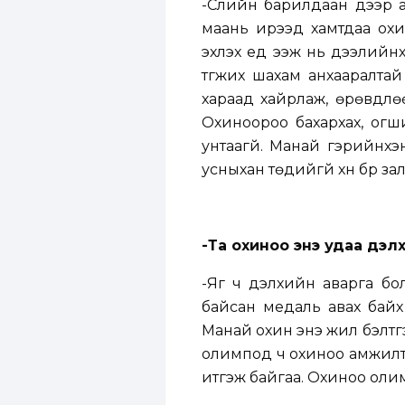
-Сүүлийн барилдаан дээр ах
маань ирээд хамтдаа охи
эхлэх үед ээж нь дээлийн
түгжих шахам анхааралта
хараад хайрлаж, өрөвдлө
Охиноороо бахархах, огши
унтаагүй. Манай гэрийнхэ
усныхан төдийгүй хүн бүр 
-Та охиноо энэ удаа дэл
-Яг ч дэлхийн аварга бо
байсан медаль авах байх
Манай охин энэ жил бэлтгэ
олимпод ч охиноо амжилтт
итгэж байгаа. Охиноо олим