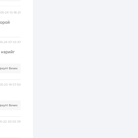
2 өдөр
0
0
АНУ 50 гаруй улсын
05-24 13:18:21
иргэдэд хамаарах
визийн барьцаа
оорой
төлбөрийг 20 мянган
ам.доллар болгон
нэмэгдүүлжээ
2 өдөр
1
0
Д.Батлут: “Зэв”
05-24 07:33:47
сумны үйлдвэрийг
ашиглалтад оруулж,
 нэрийг
гурван нэр төрлийг
үйлдвэрлэн
дотоодын...
2 өдөр
3
1
риулт бичих
Согтуугаар тээврийн
хэрэгсэл жолоодож
явсан 71 этгээдийг
05-23 14:57:50
илрүүлжээ
3 өдөр
0
0
риулт бичих
Хэлэлцээ даваа
гарагт болно гэж
Д.Трамп мэдэгджээ
5-22 20:02:39
3 өдөр
1
0