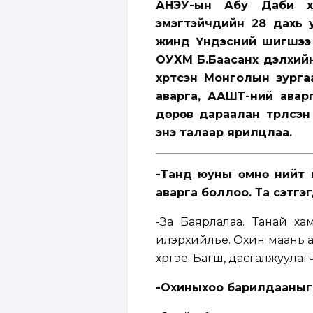
АНЭУ-ын Абу Даби хот
эмэгтэйчүүдийн 28 дахь
жинд Үндэсний шигшээ б
ОУХМ Б.Баасанхүү дэлхи
хүртсэн Монголын зург
аварга, ААШТ-ний авар
дөрөв дараалан түрүүлсэн
энэ талаар ярилцлаа.
-Танд юуны өмнө нийт 
аварга боллоо. Та сэтгэг
-За Баярлалаа. Танай ха
илэрхийлье. Охин маань а
хүргэе. Багш, дасгалжуулаг
-Охиныхоо барилдааныг 