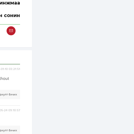
зохицуулалт хийнэ
инжмаа
2 өдөр
0
0
н сонин
Б.Идэржавхлан:
Математик бол
амьдралд тулгарах
бүх арга ухааны
суурь ойлголт
2 өдөр
1
0
Бэлчээрийн 55 хувьд
ургамлын ургалт
сайн байна
01-10 03:21:51
2 өдөр
0
0
thout
Наймдугаар сард
олгох нийгмийн
халамжийн тэтгэвэр,
тэтгэмж, хөнгөлөлт,
риулт бичих
тусламжийн хуваарь
2 өдөр
0
0
05-24 09:10:57
Наймдугаар сард
270 мянга гаруй
тонн шатахуун
импортлохоор
баталгаажуулжээ
риулт бичих