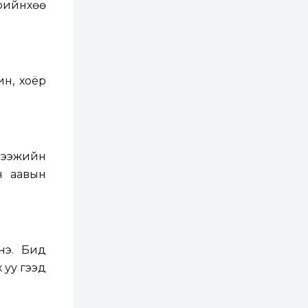
хэрэгжилт,
өрийнхөө
амлалтаас илүү
бодит үр дүн чухал
2 өдөр
0
0
Неймар зодог тайлах
эсэхээ 12 дугаар сард
шийднэ
ин, хоёр
2 өдөр
0
3
Нийслэлийн 30
дугаар сургуулийг 10
дугаар сарын 1-нд
й ээжийн
ашиглалтад оруулна
н аавын
2 өдөр
0
0
Морингийн давааны
замаас “Барилгын
хатуу хог хаягдал
дахин боловсруулах
үйлдвэр” хүртэлх 1.5...
нэ. Бид
2 өдөр
0
0
 уу гээд
COP17 хурлын үеэр 5
дүүргийн 73
цэцэрлэг, 60
сургуульд