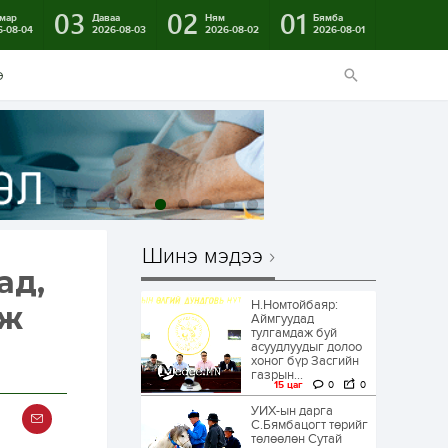
03
02
01
мар
Даваа
Ням
Бямба
6-08-04
2026-08-03
2026-08-02
2026-08-01
э
Шинэ мэдээ
ад,
Н.Номтойбаяр:
эж
Аймгуудад
тулгамдаж буй
асуудлуудыг долоо
хоног бүр Засгийн
газрын...
15 цаг
0
0
УИХ-ын дарга
С.Бямбацогт төрийг
төлөөлөн Сутай