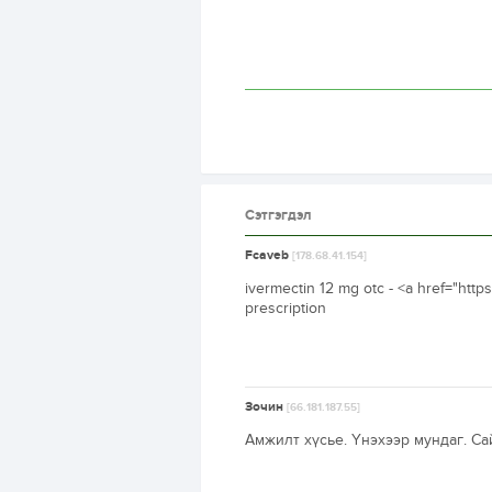
Сэтгэгдэл
Fcaveb
[178.68.41.154]
ivermectin 12 mg otc - <a href="ht
prescription
Зочин
[66.181.187.55]
Амжилт хүсье. Үнэхээр мундаг. Са