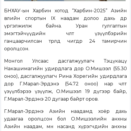
БНХАУ-ын Харбин хотод “Харбин-2025” Азийн
өвлийн спортын IX наадам долоо дахь өдрөө
үргэлжилж байна. Уран гулгалтын
эмэгтэйчүүдийн чөлөөт үзүүлбэрийн
ганцаарчилсан төрөлд өчигдөр 24 тамирчин
оролцсон.
Монгол Улсаас дасгалжуулагч Тэцүкацү
Накашимагийн удирдлага дор О.Мишээл (55.30
оноо), дасгалжуулагч Рина Хорегийн удирдлага
дор Г.Марал-Эрдэнэ (54.72 оноо) нар чөлөөт
үзүүлбэрээ үзүүлж, О.Мишээл 19 дүгээр байр,
Г.Марал-Эрдэнэ 20 дугаар байрт оров.
Г.Марал-Эрдэнэ Азийн наадамд хоёр дахь
удаагаа оролцсон бол О.Мишээлийн анхны
Азийн наадам, мөн насанд хүрэгчдийн анхны