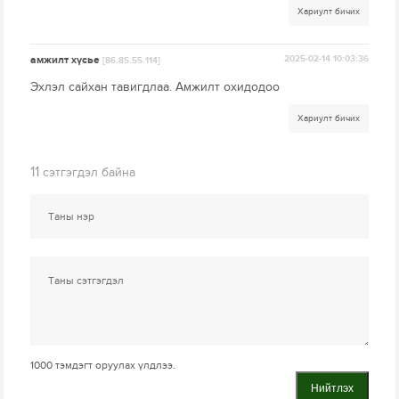
Хариулт бичих
амжилт хүсье
2025-02-14 10:03:36
[86.85.55.114]
Эхлэл сайхан тавигдлаа. Амжилт охидодоо
Хариулт бичих
11
сэтгэгдэл байна
1000
тэмдэгт оруулах үлдлээ.
Нийтлэх