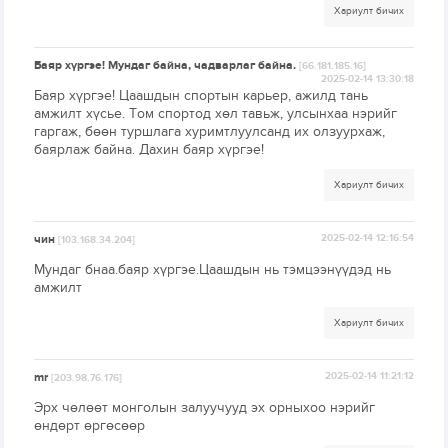
Хариулт бичих
Баяр хүргэе! Мундаг байна, чадварлаг байна.
[66.181.185.16]
2025-02-14 13:30:18
Баяр хүргэе! Цаашдын спортын карьер, ажилд тань
амжилт хүсье. Том спортод хөл тавьж, улсынхаа нэрийг
гаргаж, бөөн туршлага хуримтлуулсанд их олзуурхаж,
баярлаж байна. Дахин баяр хүргэе!
Хариулт бичих
чин
2025-02-14 12:16:54
[103.168.34.204]
Мундаг бнаа.баяр хүргэе.Цаашдын нь тэмцээнүүдэд нь
амжилт
Хариулт бичих
mr
2025-02-14 11:21:12
[203.98.76.176]
Эрх чөлөөт монголын залуучууд эх орныхоо нэрийг
өндөрт өргөсөөр