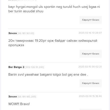
bayr hyrgei.mongol uls sportiin neg turuld huch uzej bgaa ni
ber turiin asuudal shuu
Хариулт бичих
Зочин
2025-02-16 13:28:07
[66.181.161.69]
20н тамирчнаас 19.20рт орж байдаг сайхан хийморьтой
оролцжээ
Хариулт бичих
Bar Batga 2
2025-02-15 00:02:21
[202.126.91.240]
Bariin svvl yawahaar batganii tolgoi bol gej ene dee .
Хариулт бичих
Зочин
2025-02-14 15:18:44
[66.181.185.200]
WOW!!! Bravo!