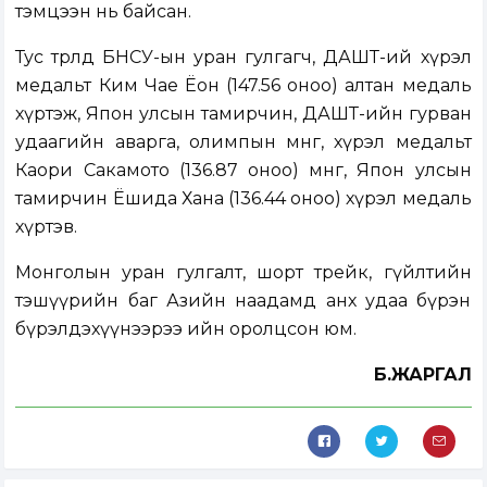
тэмцээн нь байсан.
Тус төрөлд БНСУ-ын уран гулгагч, ДАШТ-ий хүрэл
медальт Ким Чае Ёон (147.56 оноо) алтан медаль
хүртэж, Япон улсын тамирчин, ДАШТ-ийн гурван
удаагийн аварга, олимпын мөнгө, хүрэл медальт
Каори Сакамото (136.87 оноо) мөнгө, Япон улсын
тамирчин Ёшида Хана (136.44 оноо) хүрэл медаль
хүртэв.
Монголын уран гулгалт, шорт трейк, гүйлтийн
тэшүүрийн баг Азийн наадамд анх удаа бүрэн
бүрэлдэхүүнээрээ ийн оролцсон юм.
Б.ЖАРГАЛ