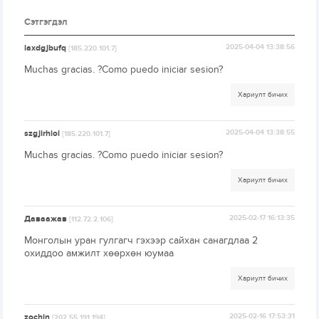
Сэтгэгдэл
laxdgjbufq
2025-04-04 13:38:56
[185.220.101.7]
Muchas gracias. ?Como puedo iniciar sesion?
Хариулт бичих
szgjirhiol
2025-04-04 13:38:55
[185.220.101.7]
Muchas gracias. ?Como puedo iniciar sesion?
Хариулт бичих
Даваажав
2025-02-17 16:13:35
[112.72.2.106]
Монголын уран гулгагч гэхээр сайхан санагдлаа 2
охиддоо амжилт хөөрхөн юумаа
Хариулт бичих
zochin
2025-02-16 17:53:31
[202.55.191.194]