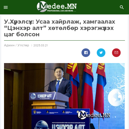
У.Хүрэлсүх: Усаа хайрлаж, хамгаалах
“Цэнхэр алт” хөтөлбөр хэрэгжүүлэх
цаг болсон
Aдмин / Улстөр
2025.03.21