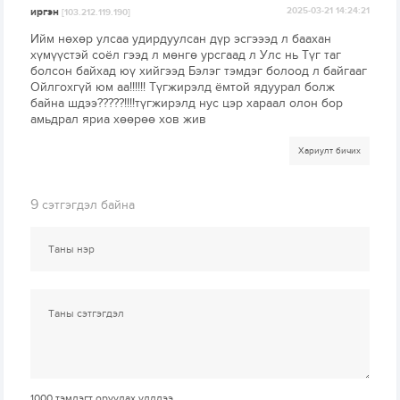
иргэн
2025-03-21 14:24:21
[103.212.119.190]
Ийм нөхөр улсаа удирдуулсан дүр эсгэээд л баахан
хүмүүстэй соёл гээд л мөнгө урсгаад л Улс нь Түг таг
болсон байхад юү хийгээд Бэлэг тэмдэг болоод л байгааг
Ойлгохгүй юм аа!!!!!! Түгжирэлд ёмтой ядуурал болж
байна шдээ?????!!!!түгжирэлд нус цэр хараал олон бор
амьдрал яриа хөөрөө хов жив
Хариулт бичих
9
сэтгэгдэл байна
1000
тэмдэгт оруулах үлдлээ.