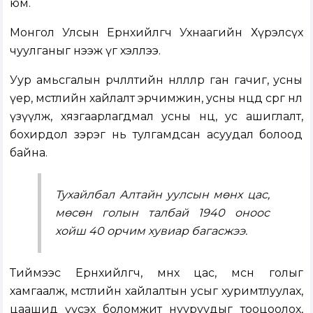
юм.
Монгол Улсын Ерөнхийлөгч Ухнаагийн Хүрэлсүх
чуулганыг нээж үг хэллээ.
Уур амьсгалын өөрчлөлтийн нөлөөллөөр ган гачиг, усны
үер, мөстлийн хайлалт эрчимжин, усны нөөцөд сөрөг нөлөө
үзүүлж, хязгаарлагдмал усны нөөц, ус ашиглалт,
бохирдол зэрэг нь тулгамдсан асуудал болоод
байна.
Тухайлбал Алтайн уулсын мөнх цас,
мөсөн голын талбай 1940 оноос
хойш 40 орчим хувиар багасжээ.
Тиймээс Ерөнхийлөгч, мөнх цас, мөсөн голыг
хамгаалж, мөстлийн хайлалтын усыг хуримтлуулах,
цаашид үүсэх боломжит нууруудыг тооцоолох,