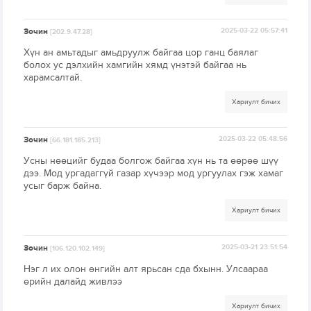
Зочин
2025-03-22 05:57:41
[202.9.47.28]
Хүн ан амьтадыг амьдруулж байгаа цор ганц баялаг
болох ус дэлхийн хамгийн хямд үнэтэй байгаа нь
харамсалтай.
Хариулт бичих
Зочин
2025-03-22 05:48:56
[66.181.185.213]
Усны нөөцийг будаа болгож байгаа хүн нь та өөрөө шүү
дээ. Мод ургадаггүй газар хүчээр мод ургуулах гэж хамаг
усыг барж байна.
Хариулт бичих
Зочин
2025-03-21 23:51:54
[106.120.102.149]
Нэг л их олон өнгийн алт ярьсан сда бхынн. Улсаараа
өрийн далайд живлээ
Хариулт бичих