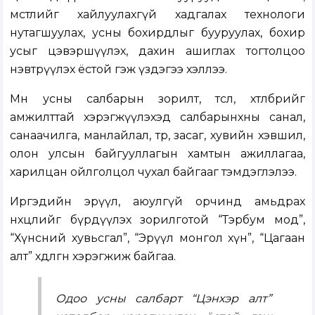
мөстлийг хайлуулахгүй хадгалах технологи
нутагшуулах, усны бохирдлыг бууруулах, бохир
усыг цэвэршүүлэх, дахин ашиглах тогтолцоо
нэвтрүүлэх ёстой гэж үздэгээ хэллээ.
Мөн усны салбарын зорилт, төсөл, хөтөлбөрийг
амжилттай хэрэгжүүлэхэд салбарынхны санал,
санаачилга, манлайлал, төр, засаг, хувийн хэвшил,
олон улсын байгууллагын хамтын ажиллагаа,
харилцан ойлголцол чухал байгааг тэмдэглэлээ.
Иргэдийн эрүүл, аюулгүй орчинд амьдрах
нөхцлийг бүрдүүлэх зорилготой “Тэрбум мод”,
“Хүнсний хувьсгал”, “Эрүүл монгол хүн”, “Цагаан
алт” хөдөлгөөн хэрэгжиж байгаа.
Одоо усны салбарт “Цэнхэр алт”