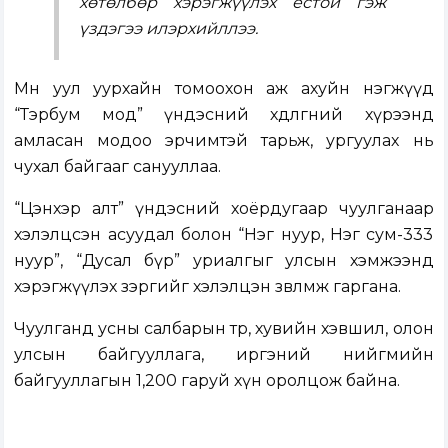
хөтөлбөр хэрэгжүүлэх ёстой гэж
үздэгээ илэрхийллээ.
Мөн уул уурхайн томоохон аж ахуйн нэгжүүд
“Тэрбум мод” үндэсний хөдөлгөөний хүрээнд
амласан модоо эрчимтэй тарьж, ургуулах нь
чухал байгааг санууллаа.
“Цэнхэр алт” үндэсний хоёрдугаар чуулганаар
хэлэлцсэн асуудал болон “Нэг нуур, Нэг сум-333
нуур”, “Дусал бүр” уриалгыг улсын хэмжээнд
хэрэгжүүлэх зэргийг хэлэлцэн зөвлөмж гаргана.
Чуулганд усны салбарын төр, хувийн хэвшил, олон
улсын байгууллага, иргэний нийгмийн
байгууллагын 1,200 гаруй хүн оролцож байна.