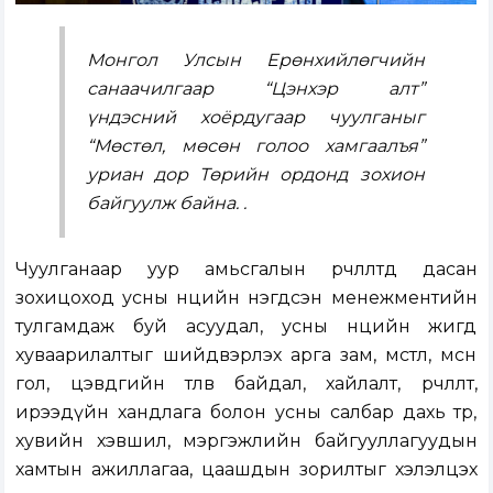
Монгол Улсын Ерөнхийлөгчийн
санаачилгаар “Цэнхэр алт”
үндэсний хоёрдугаар чуулганыг
“Мөстөл, мөсөн голоо хамгаалъя”
уриан дор Төрийн ордонд зохион
байгуулж байна. .
Чуулганаар уур амьсгалын өөрчлөлтөд дасан
зохицоход усны нөөцийн нэгдсэн менежментийн
тулгамдаж буй асуудал, усны нөөцийн жигд
хуваарилалтыг шийдвэрлэх арга зам, мөстөл, мөсөн
гол, цэвдгийн төлөв байдал, хайлалт, өөрчлөлт,
ирээдүйн хандлага болон усны салбар дахь төр,
хувийн хэвшил, мэргэжлийн байгууллагуудын
хамтын ажиллагаа, цаашдын зорилтыг хэлэлцэх