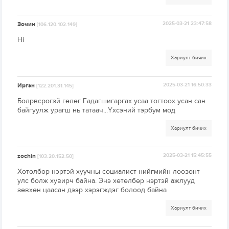
Зочин
2025-03-21 23:47:58
[106.120.102.149]
Hi
Хариулт бичих
Иргэн
2025-03-21 16:50:33
[122.201.31.145]
Болрвсрогзй гөлөг Гадагшигаргах усаа тогтоох усан сан
байгуулж урагш нь татаач...Үхсэний тэрбум мод
Хариулт бичих
zochin
2025-03-21 15:45:55
[103.20.152.50]
Хөтөлбөр нэртэй хуучны социалист нийгмийн лоозонт
улс болж хувирч байна. Энэ хөтөлбөр нэртэй ажлууд
зөвхөн цаасан дээр хэрэгждэг болоод байна
Хариулт бичих