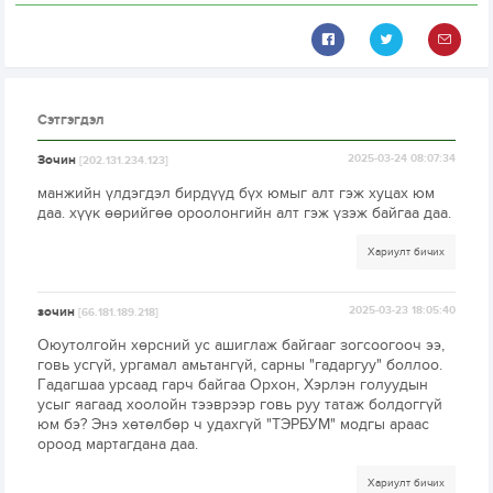
Сэтгэгдэл
Зочин
2025-03-24 08:07:34
[202.131.234.123]
манжийн үлдэгдэл бирдүүд бүх юмыг алт гэж хуцах юм
даа. хүүк өөрийгөө ороолонгийн алт гэж үзэж байгаа даа.
Хариулт бичих
зочин
2025-03-23 18:05:40
[66.181.189.218]
Оюутолгойн хөрсний ус ашиглаж байгааг зогсоогооч ээ,
говь усгүй, ургамал амьтангүй, сарны "гадаргуу" боллоо.
Гадагшаа урсаад гарч байгаа Орхон, Хэрлэн голуудын
усыг яагаад хоолойн тээврээр говь руу татаж болдоггүй
юм бэ? Энэ хөтөлбөр ч удахгүй "ТЭРБУМ" модгы араас
ороод мартагдана даа.
Хариулт бичих