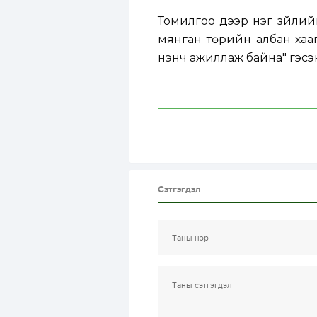
Томилгоо дээр нэг зүйлий
мянган төрийн албан хааг
үнэнч ажиллаж байна" гэсэ
Сэтгэгдэл