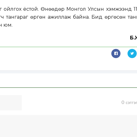
г ойлгох ёстой. Өнөөдөр Монгол Улсын хэмжээнд 1
ч тангараг өргөн ажиллаж байна. Бид өргөсөн тан
н юм.
Б.
0
сэтгэ