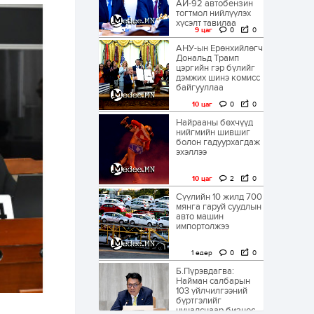
АИ-92 автобензин
тогтмол нийлүүлэх
хүсэлт тавилаа
9 цаг
0
0
АНУ-ын Ерөнхийлөгч
Дональд Трамп
цэргийн гэр бүлийг
дэмжих шинэ комисс
байгууллаа
10 цаг
0
0
Найрааны бөхчүүд
нийгмийн шившиг
болон гадуурхагдаж
эхэллээ
10 цаг
2
0
Сүүлийн 10 жилд 700
мянга гаруй суудлын
авто машин
импортолжээ
1 өдөр
0
0
Б.Пүрэвдагва:
Найман салбарын
103 үйлчилгээний
бүртгэлийг
цуцалснаар бизнес