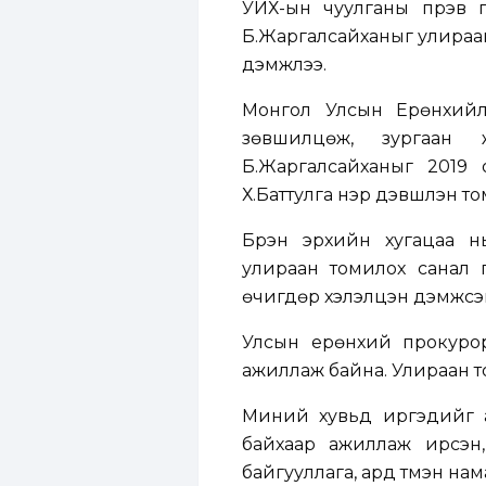
УИХ-ын чуулганы пүрэв 
Б.Жаргалсайханыг улираан
дэмжлээ.
Монгол Улсын Ерөнхийл
зөвшилцөж, зургаан 
Б.Жаргалсайханыг 2019 
Х.Баттулга нэр дэвшүүлэн т
Бүрэн эрхийн хугацаа нь
улираан томилох санал г
өчигдөр хэлэлцэн дэмжсэ
Улсын ерөнхий прокурор
ажиллаж байна. Улираан т
Миний хувьд иргэдийг а
байхаар ажиллаж ирсэн,
байгууллага, ард түмэн на