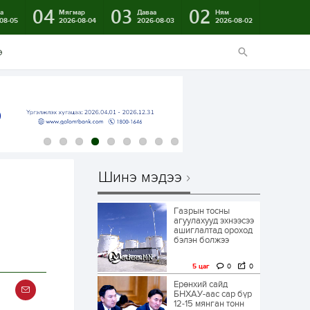
04
03
02
а
Мягмар
Даваа
Ням
08-05
2026-08-04
2026-08-03
2026-08-02
э
Шинэ мэдээ
Газрын тосны
агуулахууд эхнээсээ
ашиглалтад ороход
бэлэн болжээ
5 цаг
0
0
Ерөнхий сайд
БНХАУ-аас сар бүр
12-15 мянган тонн