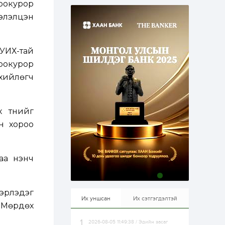
рокурор
эрхлэхэд таатай...
1 өдөр
1
0
хэлэлцэн
Долдугаар сард
709.503 зөрчил
бүртгэгджээ
УИХ-тай
окурор
1 өдөр
0
0
Цалинтай ээжийн 50
хийлөгч
мянган төгрөгийн
тэтгэмжийг 500
мянгад хүргэх
өргөдөлд санал авч
 түүнийг
эхэлжээ
1 өдөр
2
0
ын хороо
Б.Түмэн-Өлзий: Олон
улсад хуримтлуулсан
мэдлэг, туршлагаа эх
орныхоо хөгжилд
зориулна
а үнэнч
1 өдөр
0
0
Алтны үнэ дөрвөн
улирал дараалан
эрлэдэг
өсөж байна
Их уншсан
Их сэтгэгдэлтэй
 Мөрдөх
2026-08-05 11:49:38 / Эдийн засаг
1 өдөр
0
0