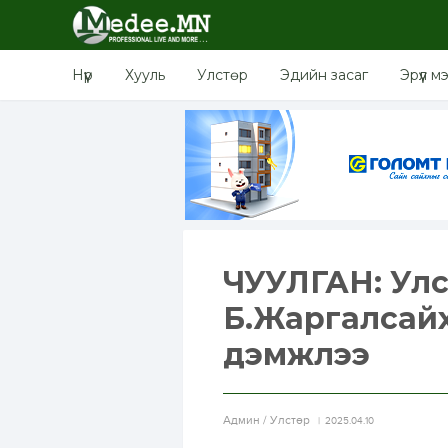
Нүүр
Хууль
Улстөр
Эдийн засаг
Эрүүл м
ЧУУЛГАН: Улс
Б.Жаргалсай
дэмжлээ
Aдмин / Улстөр
2025.04.10