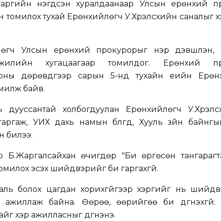
гаргийн нэгдсэн хуралдаанаар Улсын ерөнхий п
 томилох тухай Ерөнхийлөгч У.Хүрэлсүхийн саналыг 
өгч Улсын ерөнхий прокурорыг нэр дэвшүүлэн, 
жилийн хугацаагаар томилдог. Ерөнхий пр
оны дөрөвдүгээр сарын 5-нд тухайн үеийн Ерөн
омилж байв.
 дууссантай холбогдуулан Ерөнхийлөгч У.Хүрэлсүх
аргаж, УИХ дахь намын бүлгүүд, Хууль зүйн байнг
н билээ.
 Б.Жаргалсайхан өчигдөр "Би өргөсөн тангарагта
омилох эсэх шийдвэрийг би гаргахгүй.
ль болох цагдан хорихгүйгээр хэргийг нь шийдв
 ажиллаж байна. Өөрөө, өөрийгөө би дүгнэхгүй.
майг хэр ажилласныг дүгнэнэ.