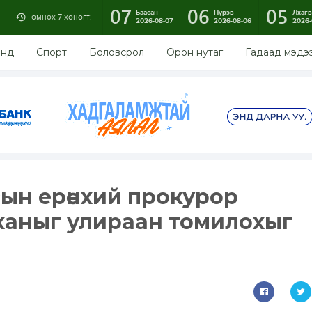
07
06
05
Баасан
Пүрэв
Лхагв
өмнөх 7 хоногт:
2026-08-07
2026-08-06
2026-
энд
Спорт
Боловсрол
Орон нутаг
Гадаад мэдэ
ын ерөнхий прокурор
ханыг улираан томилохыг