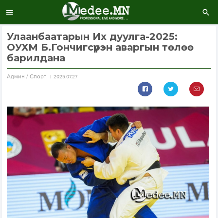
Улаанбаатарын Их дуулга-2025:
ОУХМ Б.Гончигсүрэн аваргын төлөө
барилдана
Aдмин / Спорт
2025.07.27