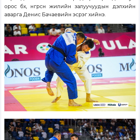
орос бөх, өнгөрсөн жилийн залуучуудын дэлхийн
аварга Денис Бачаевийн эсрэг хийнэ.