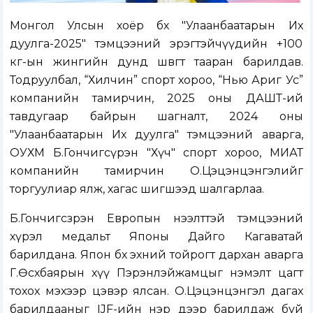
Монгол Улсын хоёр бөх "Улаанбаатарын Их
дуулга-2025" тэмцээний эрэгтэйчүүдийн +100
кг-ын жингийн дунд шөвөгт тааран барилдав.
Тодруулбал, “Хилчин” спорт хороо, “Нью Ариг Ус”
компанийн тамирчин, 2025 оны ДАШТ-ий
тавдугаар байрын шагналт, 2024 оны
"Улаанбаатарын Их дуулга" тэмцээний аварга,
ОУХМ Б.Гончигсүрэн "Хүч" спорт хороо, МИАТ
компанийн тамирчин О.Цэцэнцэнгэлийг
торгуулиар ялж, хагас шигшээд шалгарлаа.
Б.Гончигсзрэн Европын нээлттэй тэмцээний
хүрэл медальт Японы Дайго Кагаватай
барилдана. Япон бөх эхний тойрогт дархан аварга
Г.Өсөхбаярын хүү Пэрэнлэйжамцыг нэмэлт цагт
тохох мэхээр цэвэр ялсан. О.Цэцэнцэнгэл дагах
барилдааныг IJF-ийн нэр дээр барилдаж буй