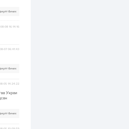
хэрэгжилт,
амлалтаас илүү
бодит үр дүн чухал
риулт бичих
2 өдөр
0
0
Неймар зодог тайлах
эсэхээ 12 дугаар сард
08-08 16:14:16
шийднэ
2 өдөр
0
3
08-07 06:41:43
Нийслэлийн 30
дугаар сургуулийг 10
дугаар сарын 1-нд
ашиглалтад оруулна
риулт бичих
2 өдөр
0
0
Морингийн давааны
08-05 14:24:22
замаас “Барилгын
хатуу хог хаягдал
гаа Украи
дахин боловсруулах
дсан
үйлдвэр” хүртэлх 1.5...
2 өдөр
0
0
риулт бичих
COP17 хурлын үеэр 5
дүүргийн 73
цэцэрлэг, 60
сургуульд
08-05 10:09:59