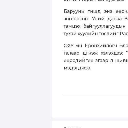
Барууны түншүүд энэ өөрч
зогсоосон. Үүний дараа 
тэмцэх байгууллагуудын
тухай хуулийн төслийг Ра
ОХУ-ын Ерөнхийлөгч Вла
талаар дүгнэж хэлэхдээ
өөрсдийгөө зүгээр л шивш
мэдэгджээ.