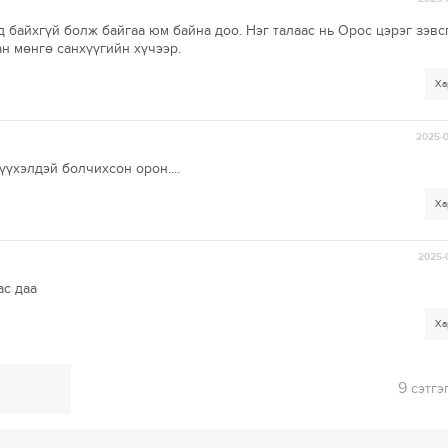
д байхгүй болж байгаа юм байна доо. Нэг талаас нь Орос цэрэг зэвс
ан мөнгө санхүүгийн хүчээр.
Ха
2025-0
үхэлдэй болчихсон орон....
Ха
2025-
ас даа
Ха
9
сэтгэ