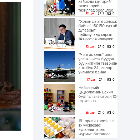
хайрхны тэнгэрийг
тахих төрийн
тахилгад оролцлоо
12 цаг
2
0
“Хотын дарга сонсож
байна” 150150 тусгай
дугаарыг
наймдугаар сарын
14-нөөс ажиллуулж...
12 цаг
0
0
“Чингис хаан” олон
улсын нисэх буудал
руу нийтийн тээврийн
автобус 24 цагаар
үйлчилж байна
17 цаг
1
0
Нийслэлийн
цэцэрлэгийн цахим
бүртгэл энэ сарын 10-
нд эхэлнэ
18 цаг
0
0
16 төрлийн эмийг нэг
эх үүсвэрээс
худалдан авах
журмыг баталлаа