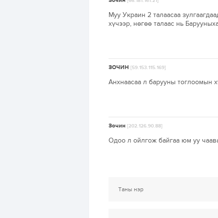
Зочин
[66.181.161.21]
Муу Украин 2 талаасаа зулгаагдаа
хүчээр, нөгөө талаас нь Барууных
ЗОЧИН
[59.153.115.169]
Анхнаасаа л барууны тоглоомын хү
Зочин
[202.126.90.88]
Одоо л ойлгож байгаа юм уу чаав