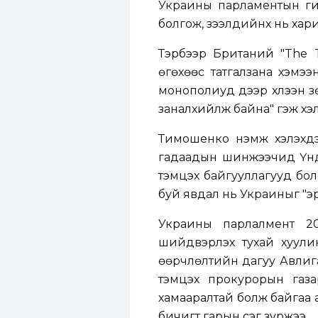
Украины парламентын ги
болгож, зээлүүдийнх нь хар
Тэрбээр Британий "The 
өгөхөөс татгалзана хэмээ
монополиуд дээр хүлээн з
заналхийлж байна" гэж хэ
Тимошенко нэмж хэлэхдэ
гадаадын шинжээчид Үндс
тэмцэх байгууллагууд бол
буй явдал нь Украиныг "эр
Украины парлалмент 20
шийдвэрлэх тухай хуулин
өөрчлөлтийн дагуу Авлига
тэмцэх прокурорын газ
хамааралтай болж байгаа 
бичигт гарын үсэг зуржээ.