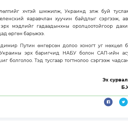
лөлтийг хүчтэй шүүмжилж, Украинд үзүүлж буй тусла
Зеленский яаравчлан хуучин байдлыг сэргээж, ав
 эрх мэдлийг гадаадынхны оролцоотойгоор дахи
дад өргөн барьжээ.
димир Путин өнгөрсөн долоо хоногт уг нөхцөл 
: "Украины эрх баригчид НАБУ болон САП-ийн ас
иг болголоо. Тэд тусгаар тогтнолоо сэргээж чадсан
Эх сурвал
Б.