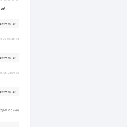
зохицуулалт хийнэ
гийн
2 өдөр
0
0
Б.Идэржавхлан:
Математик бол
амьдралд тулгарах
риулт бичих
бүх арга ухааны
суурь ойлголт
2 өдөр
1
0
8-05 09:28:48
Бэлчээрийн 55 хувьд
ургамлын ургалт
сайн байна
риулт бичих
2 өдөр
0
0
08-05 08:01:30
Наймдугаар сард
олгох нийгмийн
халамжийн тэтгэвэр,
тэтгэмж, хөнгөлөлт,
тусламжийн хуваарь
риулт бичих
2 өдөр
0
0
Наймдугаар сард
270 мянга гаруй
гдэл байна
тонн шатахуун
импортлохоор
баталгаажуулжээ