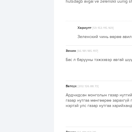
hutsdagb avgai ve zelenskii uunig s
Хариулт
[59.153.115.169]
Зеленский чинь өөрөө авилг
Зочин
[66.181.185.197]
Бас л барууны тэжээвэр авгай шүү
Батсүх
[202.126.88.73]
Ардчидсан монголын газар нутгий
газар нутгаа мөнгөөрөө зарахгүй
нэртэй улс газар нутгаа харийха