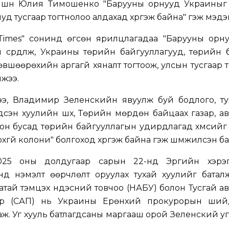
шүүн Юлия Тимошенко "Барууны орнууд Украиныг
иуд тусгаар тогтнолоо алдахад хүргэж байна" гэж мэдэ
Times" сонинд өгсөн ярилцлагадаа "Барууны орну
н сүрдүүлж, Украины төрийн байгууллагууд, төрийн 
өвшөөрөхийн аргагүй хяналт тогтоож, улсын тусгаар 
лжээ.
э, Владимир Зеленскийн явуулж буй бодлого, ту
эн хуулийн шүүх, Төрийн мөрдөн байцаах газар, а
он бусад төрийн байгууллагын удирдлагад хүмүүсий
хгүй колони" болгоход хүргэж байна гэж шүүмжилсэн б
25 оны долдугаар сарын 22-нд Эрүүгийн хэрэ
д нэмэлт өөрчлөлт оруулах тухай хуулийг баталж
тай тэмцэх үндэсний товчоо (НАБУ) болон Тусгай а
ар (САП) нь Украины Ерөнхий прокурорын ший
аж. Уг хууль батлагдсаны маргааш орой Зеленский у