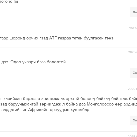
horond hii
Ха
2025-
аар шоронд орчих гээд АТГ газраа татан буулгасан гэнэ
2025-
 дээ. Одоо ухаарч бгаа бололтой.
Ха
2025-
г харийхан биржээр арилжаалах эрхтэй болоод байхад байлгаж бай
 гээд барууныхантай зөрчигдөж л байна даа Монголоосоо өөр ардчи
нд зардагийг яг Африкийн орнуудын хувилбар
Ха
2025-