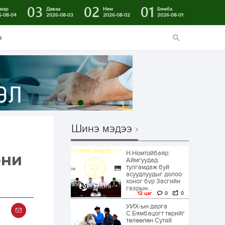
03
02
01
мар
Даваа
Ням
Бямба
6-08-04
2026-08-03
2026-08-02
2026-08-01
э
Шинэ мэдээ
Н.Номтойбаяр:
они
Аймгуудад
тулгамдаж буй
асуудлуудыг долоо
хоног бүр Засгийн
газрын...
12 цаг
0
0
УИХ-ын дарга
С.Бямбацогт төрийг
төлөөлөн Сутай