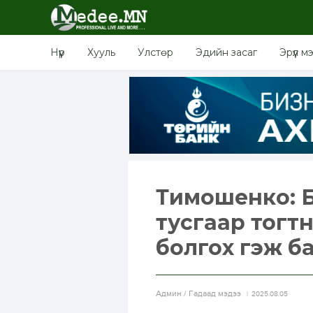
Нүүр
Хууль
Улстөр
Эдийн засаг
Эрүүл м
Тимошенко: 
тусгаар тогт
болгох гэж б
Aдмин / Гадаад мэдээ
2025.08.05