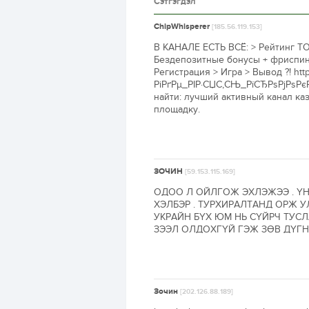
Сэтгэгдэл
ChipWhisperer
[185.56.119.153]
В КАНАЛЕ ЕСТЬ ВСЁ: > Рейтинг ТО
Бездепозитные бонусы + фриспины
Регистрация > Игра > Вывод ?! htt
РіРґРµ_РІР·СЏС‚СЊ_РїСЂРѕРјРѕРє
найти: лучший активный канал ка
площадку.
ЗОЧИН
[59.153.115.169]
ОДОО Л ОЙЛГОЖ ЭХЛЭЖЭЭ . Ү
ХЭЛБЭР . ТУРХИРАЛТАНД ОРЖ 
УКРАЙН БҮХ ЮМ НЬ СҮЙРЧ ТУС
ЗЭЭЛ ОЛДОХГҮЙ ГЭЖ ЗӨВ ДҮГН
Зочин
[202.126.88.189]