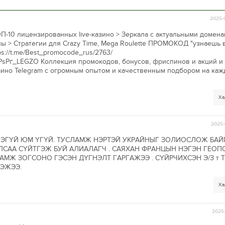
2025-
П-10 лицензированных live-казино > Зеркала с актуальными домена
 > Стратегии для Crazy Time, Mega Roulette ПРОМОКОД "узнаешь в
ps://t.me/Best_promocode_rus/2763/
РѕРґ_LEGZO Коллекция промокодов, бонусов, фриспинов и акций и 
зино Telegram с огромным опытом и качественным подбором на ка
Ха
2025-
НЭГҮЙ ЮМ ҮГҮЙ. ТУСЛАМЖ НЭРТЭЙ УКРАЙНЫГ ЗОЛИОСЛОЖ БАЙ
УЛСАА СҮЙТГЭЖ БУЙ АЛИАЛАГЧ . САЯХАН ФРАНЦЫН НЭГЭН ГЕО
ЛАМЖ ЗОГСОНО ГЭСЭН ДҮГНЭЛТ ГАРГАЖЭЭ . СҮЙРЧИХСЭН Э/З т
ЭЖЭЭ.
Ха
2025-