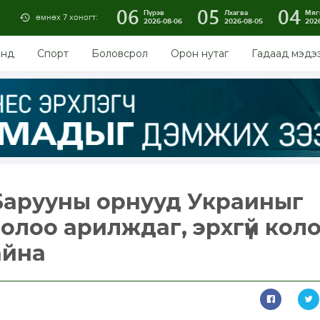
06
05
04
Пүрэв
Лхагва
Мяг
өмнөх 7 хоногт:
2026-08-06
2026-08-05
202
энд
Спорт
Боловсрол
Орон нутаг
Гадаад мэдэ
Барууны орнууд Украиныг
нолоо арилждаг, эрхгүй кол
айна