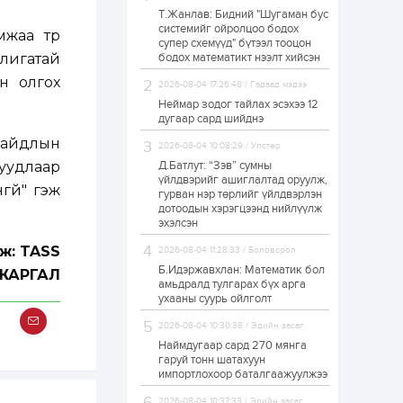
Т.Жанлав: Бидний "Шугаман бус
ЗГ: Автобензин,
системийг ойролцоо бодох
дизель түлшний
мжаа түр
супер схемүүд" бүтээл тооцон
онцгой албан
татварыг тэглэлээ
лигатай
бодох математикт нээлт хийсэн
н олгох
2026-08-04 17:26:48 / Гадаад мэдээ
1 өдөр
2
0
Неймар зодог тайлах эсэхээ 12
З.Мэндсайхан:
дугаар сард шийднэ
Хүнсний нөөцийг
бэлтгэх агуулах,
байдлын
2026-08-04 10:08:29 / Улстөр
зоорь бэлтгэх ААН-
үүдэд хөнгөлөлттэй
уудлаар
Д.Батлут: “Зэв” сумны
зээл олгоно
үйлдвэрийг ашиглалтад оруулж,
1 өдөр
1
0
гүй" гэж
гурван нэр төрлийг үйлдвэрлэн
дотоодын хэрэгцээнд нийлүүлж
Европ дахь
монголчуудын
эхэлсэн
соёлын наадам
боллоо
ж: TASS
2026-08-04 11:28:33 / Боловсрол
Б.Идэржавхлан: Математик бол
ЖАРГАЛ
1 өдөр
2
0
амьдралд тулгарах бүх арга
ухааны суурь ойлголт
Өнгөрсөн сард
1,439.2 кг үнэт
2026-08-04 10:30:38 / Эдийн засаг
металл худалдан
авчээ
Наймдугаар сард 270 мянга
гаруй тонн шатахуун
импортлохоор баталгаажуулжээ
1 өдөр
0
0
Б.Найдалаа: Энэ
2026-08-04 10:37:33 / Эдийн засаг