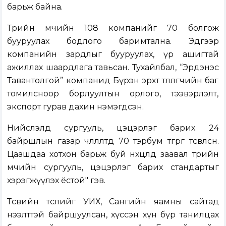
барьж байна.
Төрийн өмчийн 108 компанийг 70 болгож
бууруулах бодлого баримтална. Эдгээр
компанийн зардлыг бууруулах, үр ашигтай
ажиллах шаардлага тавьсан. Тухайлбал, “Эрдэнэс
Тавантолгой” компанид Бүрэн эрхт төлөөлөгчийн баг
томилсноор борлуултын орлого, тээвэрлэлт,
экспорт гурав дахин нэмэгдсэн.
Нийслэлд сургууль, цэцэрлэг барих 24
байршлын газар чөлөөлөлтөд 70 тэрбум төгрөг төсөвлөсөн.
Цаашдаа хотхон барьж буй нөхцөлд заавал төрийн
өмчийн сургууль, цэцэрлэг барих стандартыг
хэрэгжүүлэх ёстой" гэв.
Төсвийн төслийг УИХ, Сангийн яамны сайтад
нээлттэй байршуулсан, хүссэн хүн бүр танилцах