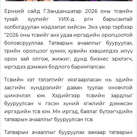
Ерөнхий сайд Г.Занданшатар 2026 оны төсвийн
тухай хуулийг УИХ-д өргөн барьсантай
холбогдуулан мэдээлэл хийсэн. Энэ үеэр тэрбээр
"2026 оны төсвийг анх удаа иргэдийн оролцоотой
боловсрууллаа. Татварын ачааллыг бууруулах,
төрийн оролцоог хумих, хувийн хэвшилдээ илүү
орон зай олгож, жижиг, дунд бизнес эрхлэгч,
иргэдээ дэмжих бодлого баримталсан.
Төсвийн хэт тэлэлтийг хязгаарласан нь эдийн
засгийн хүндрэлийг даван туулах оновчтой
шинэчлэл юм. Хэдийгээр төсвийн зардлыг
бууруулсан ч гэсэн хүний хөгжлийг дэмжсэн
иргэдийн төсөв юм. Мөн иргэд, баялаг бүтээгчдийн
татварын ачааллыг бууруулсан төсөв.
Татварын ачааллыг бууруулах замаар татварын