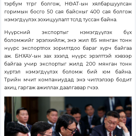
тэрбум төгрөг болгож, НӨАТ-ын хялбаршуулсан
горимын босго 50 сая байсныг 400 сая болгож
нэмэгдүүлэх зохицуулалт төсөлд туссан байна.
Нүүрсний экспортыг нэмэгдүүлэх бүх
боломжийг эрэлхийлж, энэ жил 85 мянган тонн
нүүрс экспортлох зорилтдоо бараг хүрч байгаа
аж. БНХАУ-ын зах зээлд нүүрс эрэлттэй хэвээр
байгаа учир экспортыг жилд 200 мянган тонн
хүртэл нэмэгдүүлэх боломж бий юм байна.
Төрийн өмчит компаниудад энэ чиглэлээр бодит
ахиц гаргаж ажиллах даалгавар өгчээ.