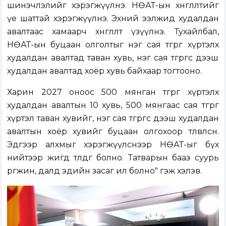
шинэчлэлийг хэрэгжүүлнэ. НӨАТ-ын хөнгөлөлтийг
үе шаттай хэрэгжүүлнэ. Эхний ээлжид худалдан
авалтаас хамаарч хөнгөлөлт үзүүлнэ. Тухайлбал,
НӨАТ-ын буцаан олголтыг нэг сая төгрөг хүртэлх
худалдан авалтад таван хувь, нэг сая төгрөгөөс дээш
худалдан авалтад хоёр хувь байхаар тогтооно.
Харин 2027 оноос 500 мянган төгрөг хүртэлх
худалдан авалтын 10 хувь, 500 мянгаас сая төгрөг
хүртэл таван хувийг, нэг сая төгрөгөөс дээш худалдан
авалтын хоёр хувийг буцаан олгохоор төлөвлөсөн.
Эдгээр алхмыг хэрэгжүүлснээр НӨАТ-ыг бүх
нийтээр жигд төлдөг болно. Татварын бааз суурь
өргөжинө, далд эдийн засаг ил болно" гэж хэлэв.