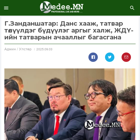
Г.Занданшатар: Данс хааж, татвар
төлүүлдэг бүдүүлэг аргыг халж, ЖДҮ-
ийн татварын ачааллыг багасгана
Aдмин / Улстөр
2025.09.03