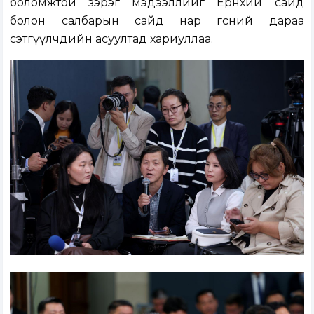
боломжтой зэрэг мэдээллийг Ерөнхий сайд
болон салбарын сайд нар өгсний дараа
сэтгүүлчдийн асуултад хариуллаа.