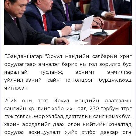
Г.Занданшатар "Эрүүл мэндийн салбарын хөрөнгө
оруулалтаар эмнэлэг барих нь гол зорилго бус
яаралтай тусламж, эрчимт эмчилгээ
үйлчилгээний сайн тогтолцоог бүрдүүлэхэд
чиглэсэн.
2026 оны төсөвт Эрүүл мэндийн даатгалын
сангийн хөрөнгийг хоёр их наяд 270 тэрбум төгрөг
гэж төсөвлөсөн. Өөрөөр хэлбэл, даатгалын санг нэмэх бус,
харин эрсдэлийг даах, олон нийтийн хяналтад
оруулах зохицуулалт хийх хөтөлбөр давхар өргөн