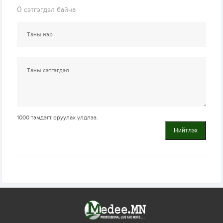
0
сэтгэгдэл байна
1000
тэмдэгт оруулах үлдлээ.
Нийтлэх