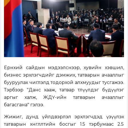
Ерөнхий сайдын мэдээлснээр, хувийн хэвшил,
бизнес эрхлэгчдийг дэмжих, татварын ачааллыг
бууруулах чиглэлд тодорхой алхмуудыг тусгажээ.
Тэрбээр "Данс хааж, татвар төлүүлдэг бүдүүлэг
аргыг халж, ЖДҮ-ийн татварын ачааллыг
багасгана" гэлээ.
Жижиг, дунд үйлдвэрлэл эрхлэгчдэд үзүүлэх
татварын хөнгөлөлтийн босгыг 1.5 тэрбумаас 2.5