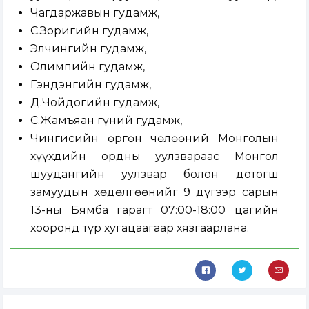
Чагдаржавын гудамж,
С.Зоригийн гудамж,
Элчингийн гудамж,
Олимпийн гудамж,
Гэндэнгийн гудамж,
Д.Чойдогийн гудамж,
С.Жамъяан гүний гудамж,
Чингисийн өргөн чөлөөний Монголын
хүүхдийн ордны уулзвараас Монгол
шуудангийн уулзвар болон дотогш
замуудын хөдөлгөөнийг 9 дүгээр сарын
13-ны Бямба гарагт 07:00-18:00 цагийн
хооронд түр хугацаагаар хязгаарлана.