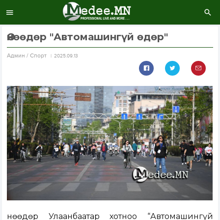
Өнөөдөр "Автомашингүй өдөр"
Aдмин / Спорт
2025.09.13
Өнөөдөр Улаанбаатар хотноо “Автомашингүй