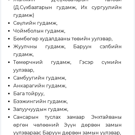
(Д.Сүхбаатарын гудамж, Их сургуулийн
гудамж)
Сөүлийн гудамж,
Чоймболын гудамж,
Бөмбөгөр худалдааны төвийн уулзвар,
Жуулчны гудамж, Баруун сэлбийн
гудамж,
Төмөрчний гудамж, Гэсэр сүмийн
уулзвар,
Самбуугийн гудамж,
Анкарагийн гудамж,
Бага тойруу,
Бээжингийн гудамж,
Залуучуудын гудамж,
Сансарын туслах замаар Энхтайваны
өргөн чөлөөний Зүүн дөрвөн замын
уулзвараас Баруун дөрвөн замын уулзвар,