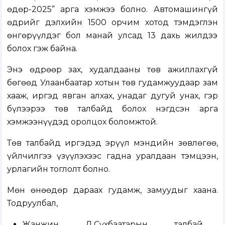
өдөр-2025” арга хэмжээ болно. Автомашингүй
өдрийг дэлхийн 1500 орчим хотод тэмдэглэн
өнгөрүүлдэг бол манай улсад 13 дахь жилдээ
болох гэж байна.
Энэ өдрөөр зах, худалдааны төв ажиллахгүй
бөгөөд Улаанбаатар хотын төв гудамжуудаар зам
хааж, иргэд явган алхах, унадаг дугуй унах, гэр
бүлээрээ төв талбайд болох нэгдсэн арга
хэмжээнүүдэд оролцох боломжтой.
Төв талбайд иргэдэд эрүүл мэндийн зөвлөгөө,
үйлчилгээ үзүүлэхээс гадна уралдаан тэмцээн,
урлагийн тоглолт болно.
Мөн өнөөдөр дараах гудамж, замуудыг хаана.
Тодруулбал,
Жанжин Д.Сүхбаатарын талбай