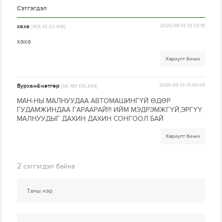
Сэтгэгдэл
хаха
2025-09-13 12:51:10
[103.10.22.168]
хаха
Хариулт бичих
Бурхан&чөтгөр
2025-09-13 11:09:59
[66.181.176.249]
МАН-НЫ МАЛНУУДАА АВТОМАШИНГҮЙ ӨДӨР
ГУДАМЖИНДАА ГАРААРАЙ!!! ИЙМ МЭДРЭМЖГҮЙ,ЭРГҮҮ
МАЛНУУДЫГ ДАХИН ДАХИН СОНГООЛ БАЙ
Хариулт бичих
2
сэтгэгдэл байна