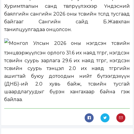
Хуримтлалын санд төвлөрүүлэхээр Үндэсний
баялгийн сангийн 2026 оны төсвийн төсөлд тусгаад
байгааг Сангийн сайд Б.Жавхлан
танилцуулгадаа онцолсон.
Монгол Улсын 2026 оны нэгдсэн төсвийн
тэнцвэржүүлсэн орлого 31.6 их наяд төгрөг, нэгдсэн
төсвийн суурь зарлага 29.6 их наяд төгрөг, нэгдсэн
төсвийн суурь тэнцэл 2.0 их наяд төгрөгийн
ашигтай буюу дотоодын нийт бүтээгдэхүүн
(ДНБ)-ий 2.0 хувь байж, төсвийн тусгай
шаардлагуудыг бүрэн хангахаар байна гэж
байлаа.