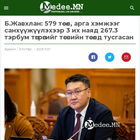
Б.Жавхлан: 579 төсөл, арга хэмжээг
санхүүжүүлэхээр 3 их наяд 267.3
тэрбум төгрөгийг төсвийн төсөлд тусгасан
Aдмин / Улстөр
2025.11.07