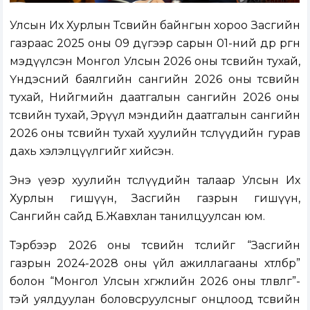
Улсын Их Хурлын Төсвийн байнгын хороо Засгийн
газраас 2025 оны 09 дүгээр сарын 01-ний өдөр өргөн
мэдүүлсэн Монгол Улсын 2026 оны төсвийн тухай,
Үндэсний баялгийн сангийн 2026 оны төсвийн
тухай, Нийгмийн даатгалын сангийн 2026 оны
төсвийн тухай, Эрүүл мэндийн даатгалын сангийн
2026 оны төсвийн тухай хуулийн төслүүдийн гурав
дахь хэлэлцүүлгийг хийсэн.
Энэ үеэр хуулийн төслүүдийн талаар Улсын Их
Хурлын гишүүн, Засгийн газрын гишүүн,
Сангийн сайд Б.Жавхлан танилцуулсан юм.
Тэрбээр 2026 оны төсвийн төслийг “Засгийн
газрын 2024-2028 оны үйл ажиллагааны хөтөлбөр”
болон “Монгол Улсын хөгжлийн 2026 оны төлөвлөгөө”-
тэй уялдуулан боловсруулсныг онцлоод төсвийн