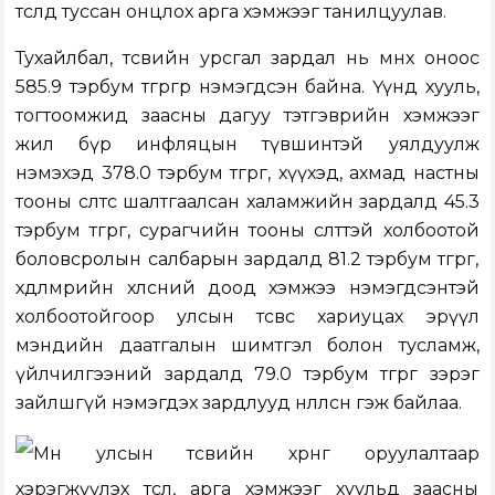
төсөлд туссан онцлох арга хэмжээг танилцуулав.
Тухайлбал, төсвийн урсгал зардал нь өмнөх оноос
585.9 тэрбум төгрөгөөр нэмэгдсэн байна. Үүнд хууль,
тогтоомжид заасны дагуу тэтгэврийн хэмжээг
жил бүр инфляцын түвшинтэй уялдуулж
нэмэхэд 378.0 тэрбум төгрөг, хүүхэд, ахмад настны
тооны өсөлтөөс шалтгаалсан халамжийн зардалд 45.3
тэрбум төгрөг, сурагчийн тооны өсөлттэй холбоотой
боловсролын салбарын зардалд 81.2 тэрбум төгрөг,
хөдөлмөрийн хөлсний доод хэмжээ нэмэгдсэнтэй
холбоотойгоор улсын төсвөөс хариуцах эрүүл
мэндийн даатгалын шимтгэл болон тусламж,
үйлчилгээний зардалд 79.0 тэрбум төгрөг зэрэг
зайлшгүй нэмэгдэх зардлууд нөлөөлсөн гэж байлаа.
Мөн улсын төсвийн хөрөнгө оруулалтаар
хэрэгжүүлэх төсөл, арга хэмжээг хуульд заасны