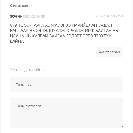
Сэтгэгдэл
ЗОЧИН
2025-11-07 09:27:31
[202.126.89.75]
579 ТӨСӨЛ АРГА ХЭМЖЭЭГЭЭ НАРИЙВЛАН ЗАДАЛ
БАГЦААР НЬ ХЭЛЭЛЦҮҮЛЖ ОРУУЛЖ ИРЖ БАЙГАА НЬ
ЦААНА НЬ ХУЛГАЙ БАЙГАА ГЭДЭГТ ЭРГЭЛЗЭХГҮЙ
БАЙНА
Хариулт бичих
1
сэтгэгдэл байна