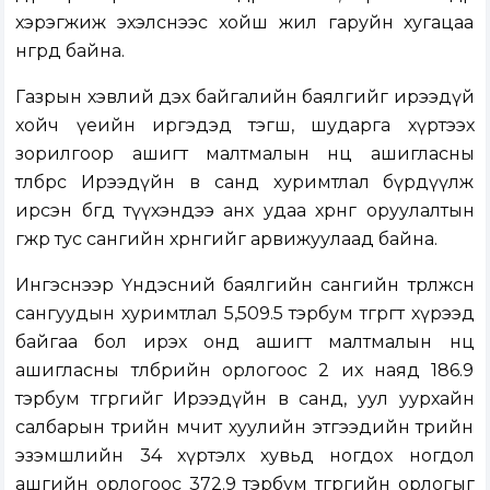
хэрэгжиж эхэлснээс хойш жил гаруйн хугацаа
өнгөрөөд байна.
Газрын хэвлий дэх байгалийн баялгийг ирээдүй
хойч үеийн иргэдэд тэгш, шударга хүртээх
зорилгоор ашигт малтмалын нөөц ашигласны
төлбөрөөс Ирээдүйн өв санд хуримтлал бүрдүүлж
ирсэн бөгөөд түүхэндээ анх удаа хөрөнгө оруулалтын
өгөөжөөр тус сангийн хөрөнгийг арвижуулаад байна.
Ингэснээр Үндэсний баялгийн сангийн төрөлжсөн
сангуудын хуримтлал 5,509.5 тэрбум төгрөгт хүрээд
байгаа бол ирэх онд ашигт малтмалын нөөц
ашигласны төлбөрийн орлогоос 2 их наяд 186.9
тэрбум төгрөгийг Ирээдүйн өв санд, уул уурхайн
салбарын төрийн өмчит хуулийн этгээдийн төрийн
эзэмшлийн 34 хүртэлх хувьд ногдох ногдол
ашгийн орлогоос 372.9 тэрбум төгрөгийн орлогыг