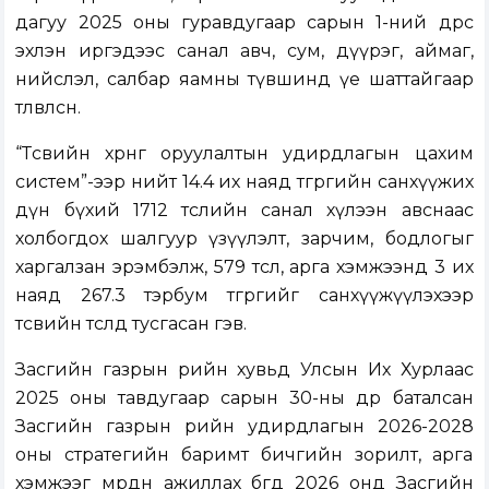
дагуу 2025 оны гуравдугаар сарын 1-ний өдрөөс
эхлэн иргэдээс санал авч, сум, дүүрэг, аймаг,
нийслэл, салбар яамны түвшинд үе шаттайгаар
төлөвлөсөн.
“Төсвийн хөрөнгө оруулалтын удирдлагын цахим
систем”-ээр нийт 14.4 их наяд төгрөгийн санхүүжих
дүн бүхий 1712 төслийн санал хүлээн авснаас
холбогдох шалгуур үзүүлэлт, зарчим, бодлогыг
харгалзан эрэмбэлж, 579 төсөл, арга хэмжээнд 3 их
наяд 267.3 тэрбум төгрөгийг санхүүжүүлэхээр
төсвийн төсөлд тусгасан гэв.
Засгийн газрын өрийн хувьд Улсын Их Хурлаас
2025 оны тавдугаар сарын 30-ны өдөр баталсан
Засгийн газрын өрийн удирдлагын 2026-2028
оны стратегийн баримт бичгийн зорилт, арга
хэмжээг мөрдөн ажиллах бөгөөд 2026 онд Засгийн