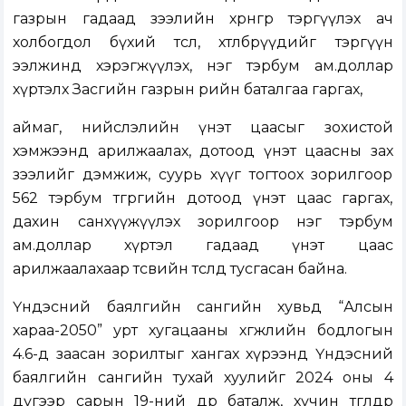
газрын гадаад зээлийн хөрөнгөөр тэргүүлэх ач
холбогдол бүхий төсөл, хөтөлбөрүүдийг тэргүүн
ээлжинд хэрэгжүүлэх, нэг тэрбум ам.доллар
хүртэлх Засгийн газрын өрийн баталгаа гаргах,
аймаг, нийслэлийн үнэт цаасыг зохистой
хэмжээнд арилжаалах, дотоод үнэт цаасны зах
зээлийг дэмжиж, суурь хүүг тогтоох зорилгоор
562 тэрбум төгрөгийн дотоод үнэт цаас гаргах,
дахин санхүүжүүлэх зорилгоор нэг тэрбум
ам.доллар хүртэл гадаад үнэт цаас
арилжаалахаар төсвийн төсөлд тусгасан байна.
Үндэсний баялгийн сангийн хувьд “Алсын
хараа-2050” урт хугацааны хөгжлийн бодлогын
4.6-д заасан зорилтыг хангах хүрээнд Үндэсний
баялгийн сангийн тухай хуулийг 2024 оны 4
дүгээр сарын 19-ний өдөр баталж, хүчин төгөлдөр