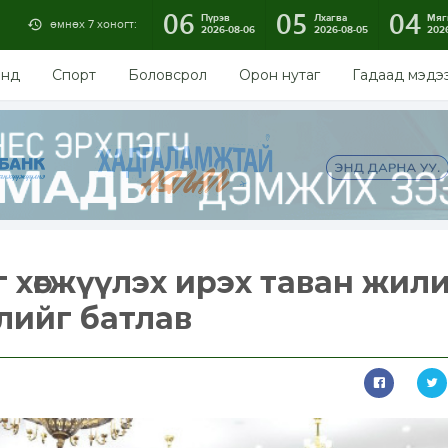
06
05
04
Пүрэв
Лхагва
Мяг
өмнөх 7 хоногт:
2026-08-06
2026-08-05
202
энд
Спорт
Боловсрол
Орон нутаг
Гадаад мэдэ
 хөгжүүлэх ирэх таван жил
лийг батлав