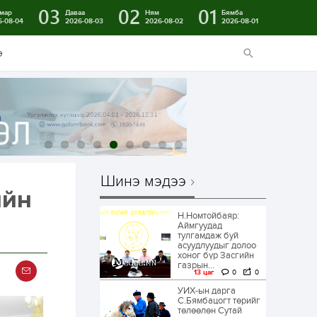
03
02
01
мар
Даваа
Ням
Бямба
6-08-04
2026-08-03
2026-08-02
2026-08-01
э
Шинэ мэдээ
ийн
Н.Номтойбаяр:
Аймгуудад
тулгамдаж буй
асуудлуудыг долоо
хоног бүр Засгийн
газрын...
13 цаг
0
0
УИХ-ын дарга
С.Бямбацогт төрийг
төлөөлөн Сутай