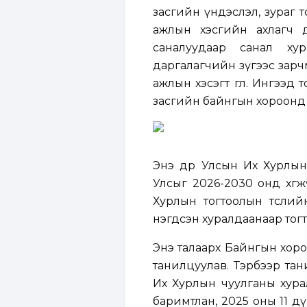
засгийн үндэслэл, зураг тө
ажлын хэсгийн ахлагч ду
саналуудаар санал ху
даргалагчийн зүгээс зарч
ажлын хэсэгт өглөө. Ингээ
засгийн байнгын хороонд
Энэ өдөр Улсын Их Хурлы
Улсыг 2026-2030 онд хөгж
Хурлын тогтоолын төсли
нэгдсэн хуралдаанаар тог
Энэ талаарх Байнгын хор
танилцуулав. Тэрбээр та
Их Хурлын чуулганы хура
баримтлан, 2025 оны 11 д