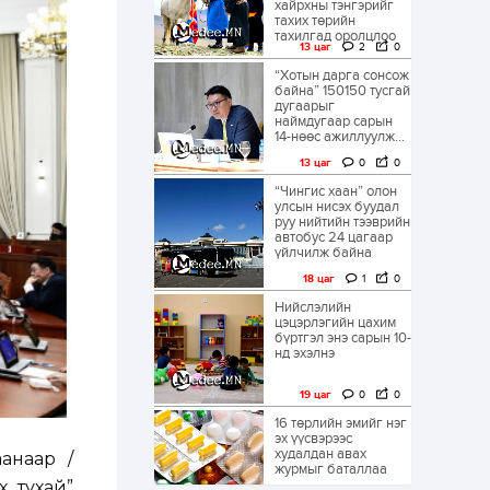
хайрхны тэнгэрийг
тахих төрийн
тахилгад оролцлоо
13 цаг
2
0
“Хотын дарга сонсож
байна” 150150 тусгай
дугаарыг
наймдугаар сарын
14-нөөс ажиллуулж...
13 цаг
0
0
“Чингис хаан” олон
улсын нисэх буудал
руу нийтийн тээврийн
автобус 24 цагаар
үйлчилж байна
18 цаг
1
0
Нийслэлийн
цэцэрлэгийн цахим
бүртгэл энэ сарын 10-
нд эхэлнэ
19 цаг
0
0
16 төрлийн эмийг нэг
эх үүсвэрээс
худалдан авах
анаар /
журмыг баталлаа
х тухай”