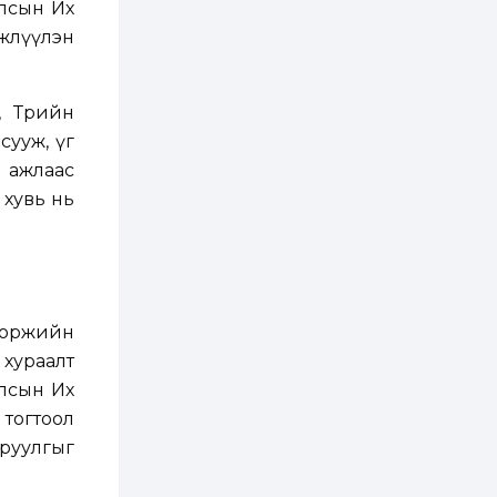
Улсын Их
2 өдөр
0
0
АНУ 50 гаруй улсын
лжлүүлэн
иргэдэд хамаарах
визийн барьцаа
төлбөрийг 20 мянган
ам.доллар болгон
 Төрийн
нэмэгдүүлжээ
2 өдөр
1
0
сууж, үг
Д.Батлут: “Зэв”
сумны үйлдвэрийг
 ажлаас
ашиглалтад оруулж,
 хувь нь
гурван нэр төрлийг
үйлдвэрлэн
дотоодын...
2 өдөр
3
1
Согтуугаар тээврийн
хэрэгсэл жолоодож
явсан 71 этгээдийг
илрүүлжээ
доржийн
хураалт
3 өдөр
0
0
Хэлэлцээ даваа
Улсын Их
гарагт болно гэж
тогтоол
Д.Трамп мэдэгджээ
руулгыг
3 өдөр
1
0