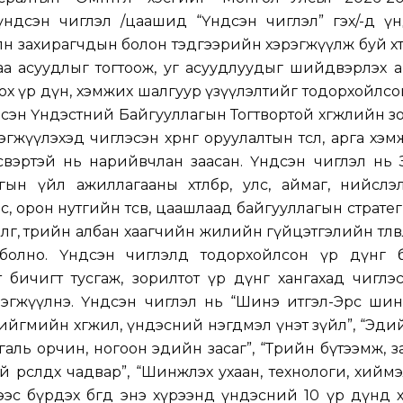
үндсэн чиглэл /цаашид “Үндсэн чиглэл” гэх/-д үн
лөн захирагчдын болон тэдгээрийн хэрэгжүүлж буй хөт
а асуудлыг тогтоож, уг асуудлуудыг шийдвэрлэх а
 үр дүн, хэмжих шалгуур үзүүлэлтийг тодорхойлсо
сэн Үндэстний Байгууллагын Тогтвортой хөгжлийн 
үүлэхэд чиглэсэн хөрөнгө оруулалтын төсөл, арга хэмжэ
үсвэртэй нь нарийвчлан заасан. Үндсэн чиглэл нь
ын үйл ажиллагааны хөтөлбөр, улс, аймаг, нийслэ
 улс, орон нутгийн төсөв, цаашлаад байгууллагын страт
гөө, төрийн албан хаагчийн жилийн гүйцэтгэлийн төлөвлө
болно. Үндсэн чиглэлд тодорхойлсон үр дүнг б
мт бичигт тусгаж, зорилтот үр дүнг хангахад чиглэ
эрэгжүүлнэ. Үндсэн чиглэл нь “Шинэ итгэл-Эрс шин
Нийгмийн хөгжил, үндэсний нэгдмэл үнэт зүйл”, “Эдий
галь орчин, ногоон эдийн засаг”, “Төрийн бүтээмж, за
й өрсөлдөх чадвар”, “Шинжлэх ухаан, технологи, хийм
эс бүрдэх бөгөөд энэ хүрээнд үндэсний 10 үр дүнд 