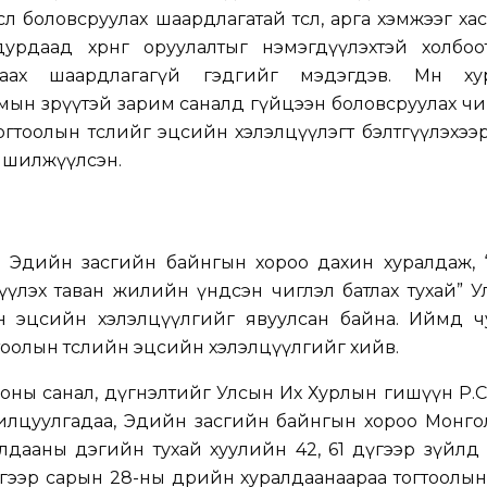
сөл боловсруулах шаардлагатай төсөл, арга хэмжээг ха
рдаад хөрөнгө оруулалтыг нэмэгдүүлэхтэй холбоо
раах шаардлагагүй гэдгийг мэдэгдэв. Мөн ху
мын зөрүүтэй зарим саналд гүйцээн боловсруулах ч
д тогтоолын төслийг эцсийн хэлэлцүүлэгт бэлтгүүлэхэ
 шилжүүлсэн.
н Эдийн засгийн байнгын хороо дахин хуралдаж, 
үүлэх таван жилийн үндсэн чиглэл батлах тухай” 
йн эцсийн хэлэлцүүлгийг явуулсан байна. Иймд ч
тоолын төслийн эцсийн хэлэлцүүлгийг хийв.
ооны санал, дүгнэлтийг Улсын Их Хурлын гишүүн Р
нилцуулгадаа, Эдийн засгийн байнгын хороо Монго
лдааны дэгийн тухай хуулийн 42, 61 дүгээр зүйлд
үгээр сарын 28-ны өдрийн хуралдаанаараа тогтоолын