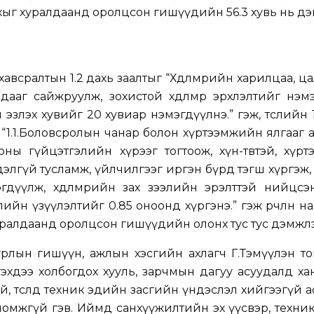
руулахыг хуралдаанд оролцсон гишүүдийн 56.3 хувь нь д
хавсралтын 1.2 дахь заалтыг “Хөдөлмөрийн харилцаа, цал
ааг сайжруулж, зохистой хөдөлмөр эрхлэлтийг нэм
эзлэх хувийг 20 хувиар нэмэгдүүлнэ.” гэж, төслийн 
г “1.1.Боловсролын чанар болон хүртээмжийн ялгааг 
ы гүйцэтгэлийн хүрээг тогтоож, хүн-төвтэй, хүрт
дэлгүй тусламж, үйлчилгээг иргэн бүрд тэгш хүргэж
гдүүлж, хөдөлмөрийн зах зээлийн эрэлттэй нийцсэ
жлийн үзүүлэлтийг 0.85 оноонд хүргэнэ.” гэж өөрчлөн н
ралдаанд оролцсон гишүүдийн олонх тус тус дэмжлэ
урлын гишүүн, ажлын хэсгийн ахлагч Г.Тэмүүлэн т
тгэхдээ холбогдох хууль, зарчмын дагуу асуудалд х
й, төсөлд техник эдийн засгийн үндэслэл хийгээгүй 
ломжгүй гэв. Иймд санхүүжилтийн эх үүсвэр, техни