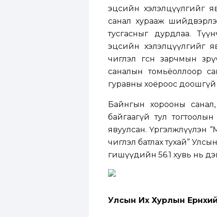
эцсийн хэлэлцүүлгийг яв
санал хурааж шийдвэрлэс
тусгасныг дурдлаа. Түү
эцсийн хэлэлцүүлгийг яв
чиглэл өгсөн зарчмын зө
саналын томьёоллоор са
гуравны хоёроос доошгүй
Байнгын хорооны санал, 
байгаагүй тул тогтоолын 
явуулсан. Үргэлжлүүлэн “
чиглэл батлах тухай” Улсы
гишүүдийн 56.1 хувь нь дэ
Улсын Их Хурлын Ерөнхий 