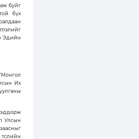
хэрэгжилт,
амлалтаас илүү
саж буйг
бодит үр дүн чухал
той бүх
2 өдөр
0
0
ралдаан
Неймар зодог тайлах
эсэхээ 12 дугаар сард
иглэлийг
шийднэ
эр Эдийн
2 өдөр
0
3
Нийслэлийн 30
дугаар сургуулийг 10
дугаар сарын 1-нд
ашиглалтад оруулна
“Монгол
Улсын Их
2 өдөр
0
0
Морингийн давааны
уулганы
замаас “Барилгын
хатуу хог хаягдал
дахин боловсруулах
үйлдвэр” хүртэлх 1.5...
.Сэддорж
2 өдөр
0
0
л Улсын
COP17 хурлын үеэр 5
дүүргийн 73
 заасныг
цэцэрлэг, 60
 төслийн
сургуульд