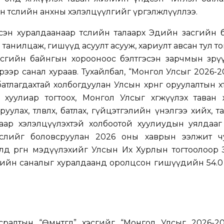
н төслийн анхны хэлэлцүүлгийг үргэлжлүүллээ.
дсэн хуралдаанаар төслийн талаарх Эдийн засгийн
 танилцаж, гишүүд асуулт асууж, хариулт авсан тул т
асгийн байнгын хорооноос бэлтгэсэн зарчмын зөрү
рээр санал хураав. Тухайлбал, “Монгол Улсыг 2026-
атлагдахтай холбогдуулан Улсын хөрөнгө оруулалтын хөт
 хуулиар тогтоох, Монгол Улсыг хөгжүүлэх таван
улах, төлөвлөх, батлах, гүйцэтгэлийн үнэлгээ хийх, т
аар хэлэлцүүлэхтэй холбоотой хуулиудын уялдааг 
өслийг боловсруулан 2026 оны хаврын ээлжит ч
лд өргөн мэдүүлэхийг Улсын Их Хурлын тогтоолоор
гийн саналыг хуралдаанд оролцсон гишүүдийн 54.0
всралтын “Өмнөтгөл” хэсгийг “Монгол Улсыг 2026-