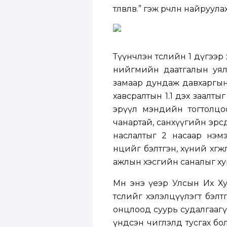
төлөвлөв.” гэж өөрчлөн най
Түүнчлэн төслийн 1 дүгээр 
нийгмийн даатгалын уялд
замаар дундаж давхаргын 
хавсралтын 1.1 дэх заалты
эрүүл мэндийн тогтолцоон
чанартай, санхүүгийн эрс
наслалтыг 2 насаар нэмэ
нөөцийг бэлтгэн, хүний хөг
ажлын хэсгийн саналыг ху
Мөн энэ үеэр Улсын Их Х
төслийг хэлэлцүүлэгт бэл
онцлоод суурь судалгаагү
үндсэн чиглэлд тусгах бо