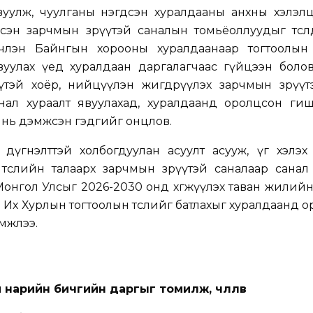
уулж, чуулганы нэгдсэн хуралдааны анхны хэлэлц
эн зарчмын зөрүүтэй саналын томьёоллуудыг төсөл
нчлэн Байнгын хорооны хуралдаанаар тогтоолын 
уулах үед хуралдаан даргалагчаас гүйцээн болов
рүүтэй хоёр, нийцүүлэн жигдрүүлэх зарчмын зөрүү
нал хураалт явуулахад, хуралдаанд оролцсон ги
 нь дэмжсэн гэдгийг онцлов.
дүгнэлттэй холбогдуулан асуулт асууж, үг хэлэх
төслийн талаарх зарчмын зөрүүтэй саналаар санал
Монгол Улсыг 2026-2030 онд хөгжүүлэх таван жилий
н Их Хурлын тогтоолын төслийг батлахыг хуралдаанд 
мжлээ.
нарийн бичгийн даргыг томилж, чөлөөлөв