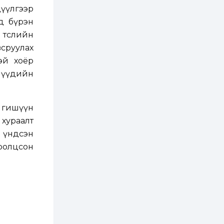
зохицуулалт хийнэ
үүлгээр
2 өдөр
0
0
д бүрэн
Б.Идэржавхлан:
төслийн
Математик бол
амьдралд тулгарах
сруулах
бүх арга ухааны
суурь ойлголт
тэй хоёр
2 өдөр
1
0
шүүдийн
Бэлчээрийн 55 хувьд
ургамлын ургалт
сайн байна
 гишүүн
 хураалт
2 өдөр
0
0
н үндсэн
Наймдугаар сард
олгох нийгмийн
оролцсон
халамжийн тэтгэвэр,
тэтгэмж, хөнгөлөлт,
тусламжийн хуваарь
2 өдөр
0
0
Наймдугаар сард
270 мянга гаруй
тонн шатахуун
импортлохоор
баталгаажуулжээ