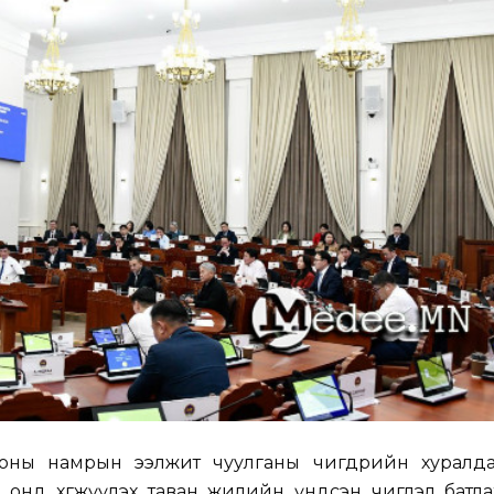
оны намрын ээлжит чуулганы өчигдрийн хуралда
 онд хөгжүүлэх таван жилийн үндсэн чиглэл батла