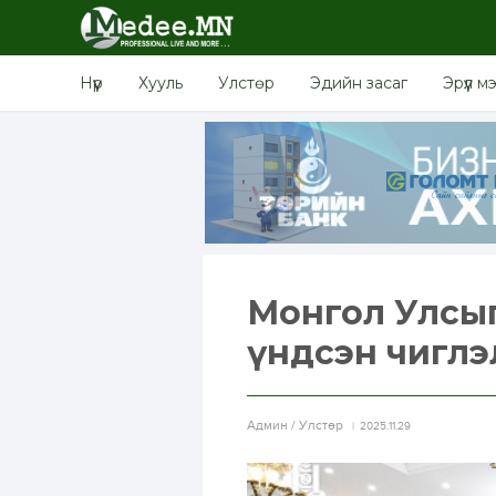
Нүүр
Хууль
Улстөр
Эдийн засаг
Эрүүл м
Монгол Улсыг
үндсэн чиглэ
Aдмин / Улстөр
2025.11.29