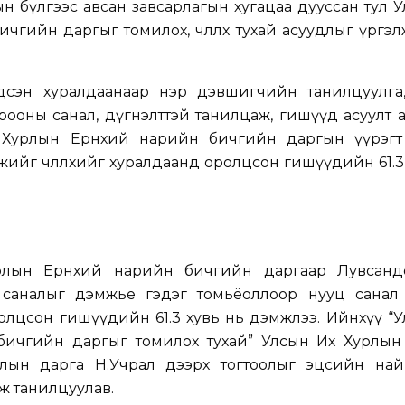
н бүлгээс авсан завсарлагын хугацаа дууссан тул 
чгийн даргыг томилох, чөлөөлөх тухай асуудлыг үргэ
гдсэн хуралдаанаар нэр дэвшигчийн танилцуулга,
ооны санал, дүгнэлттэй танилцаж, гишүүд асуулт а
 Хурлын Ерөнхий нарийн бичгийн даргын үүрэгт
йг чөлөөлөхийг хуралдаанд оролцсон гишүүдийн 61.3
рлын Ерөнхий нарийн бичгийн даргаар Лувсан
саналыг дэмжье гэдэг томьёоллоор нууц санал 
олцсон гишүүдийн 61.3 хувь нь дэмжлээ. Ийнхүү “
бичгийн даргыг томилох тухай” Улсын Их Хурлын 
рлын дарга Н.Учрал дээрх тогтоолыг эцсийн най
ж танилцуулав.