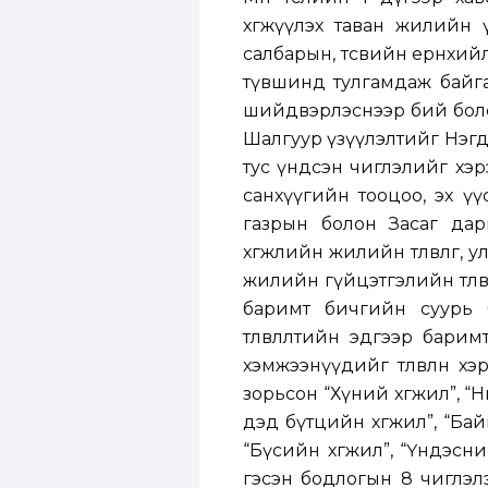
хөгжүүлэх таван жилийн 
салбарын, төсвийн ерөнхий
түвшинд тулгамдаж байга
шийдвэрлэснээр бий болох
Шалгуур үзүүлэлтийг Нэгд
тус үндсэн чиглэлийг хэрэгж
санхүүгийн тооцоо, эх ү
газрын болон Засаг дарг
хөгжлийн жилийн төлөвлөгөө,
жилийн гүйцэтгэлийн төлөвлө
баримт бичгийн суурь 
төлөвлөлтийн эдгээр бари
хэмжээнүүдийг төлөвлөн х
зорьсон “Хүний хөгжил”, “
дэд бүтцийн хөгжил”, “Бай
“Бүсийн хөгжил”, “Үндэсни
гэсэн бодлогын 8 чиглэлэ