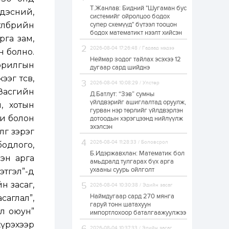
Т.Жанлав: Бидний "Шугаман бус
ЗГ: Автобензин,
дэсний,
системийг ойролцоо бодох
дизель түлшний
өлбөрийн
супер схемүүд" бүтээл тооцон
онцгой албан
татварыг тэглэлээ
бодох математикт нээлт хийсэн
рга зам,
2026-08-04 17:26:48 / Гадаад мэдээ
н болно.
1 өдөр
2
0
Неймар зодог тайлах эсэхээ 12
зорилгын
З.Мэндсайхан:
дугаар сард шийднэ
Хүнсний нөөцийг
эг төсөв,
бэлтгэх агуулах,
2026-08-04 10:08:29 / Улстөр
зоорь бэлтгэх ААН-
 Засгийн
үүдэд хөнгөлөлттэй
Д.Батлут: “Зэв” сумны
зээл олгоно
үйлдвэрийг ашиглалтад оруулж,
л, хотын
1 өдөр
1
0
гурван нэр төрлийг үйлдвэрлэн
еги болон
дотоодын хэрэгцээнд нийлүүлж
Европ дахь
монголчуудын
эхэлсэн
гөө зэрэг
соёлын наадам
боллоо
2026-08-04 11:28:33 / Боловсрол
одлого,
Б.Идэржавхлан: Математик бол
сэн арга
1 өдөр
2
0
амьдралд тулгарах бүх арга
ухааны суурь ойлголт
этгэл”-д
Өнгөрсөн сард
1,439.2 кг үнэт
н засаг,
2026-08-04 10:30:38 / Эдийн засаг
металл худалдан
авчээ
Наймдугаар сард 270 мянга
саглал”,
гаруй тонн шатахуун
эл оюун”
импортлохоор баталгаажуулжээ
1 өдөр
0
0
хүрэхээр
Б.Найдалаа: Энэ
2026-08-04 10:37:33 / Эдийн засаг