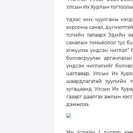
Улсын Их Хурлын тогтоолы
Үдээс өмнөх чуулганы нэг
хорооны санал, дүгнэлттэй
төслийн талаарх Эдийн з
саналын томьёолол тус бү
хөгжүүлэх үндсэн чиглэл” б
боловсруулах аргачлалыг
үндсэн чиглэлийг боловсру
цаглавар, Улсын Их Хурл
шаардлагатай хуулийн т
хугацаанд Улсын Их Хура
газарт даалгах ажлын хэс
дэмжлээ.
Мөн төслийн 1 дүгээр ха