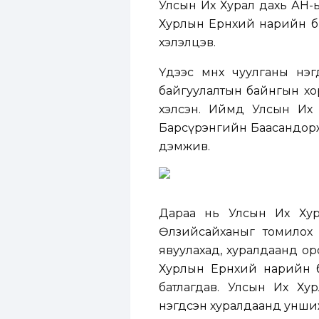
Улсын Их Хурал дахь АН-ы
Хурлын Ерөнхий нарийн би
хэлэлцэв.
Үдээс өмнөх чуулганы нэ
байгуулалтын байнгын хор
хэлсэн. Иймд Улсын Их
Барсүрэнгийн Баасандоржи
дэмжив.
Дараа нь Улсын Их Ху
Өлзийсайханыг томилох 
явуулахад, хуралдаанд ор
Хурлын Ерөнхий нарийн 
батлагдав. Улсын Их Ху
нэгдсэн хуралдаанд унши