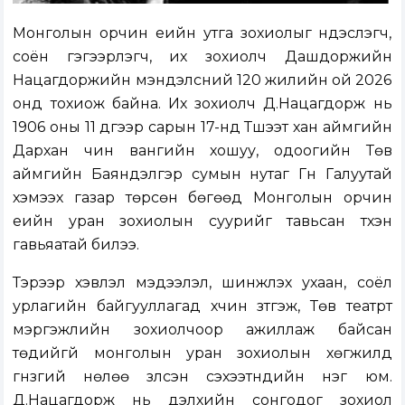
Монголын орчин үеийн утга зохиолыг үндэслэгч,
соён гэгээрүүлэгч, их зохиолч Дашдоржийн
Нацагдоржийн мэндэлсний 120 жилийн ой 2026
онд тохиож байна. Их зохиолч Д.Нацагдорж нь
1906 оны 11 дүгээр сарын 17-нд Түшээт хан аймгийн
Дархан чин вангийн хошуу, одоогийн Төв
аймгийн Баяндэлгэр сумын нутаг Гүн Галуутай
хэмээх газар төрсөн бөгөөд Монголын орчин
үеийн уран зохиолын суурийг тавьсан түүхэн
гавьяатай билээ.
Тэрээр хэвлэл мэдээлэл, шинжлэх ухаан, соёл
урлагийн байгууллагад хүчин зүтгэж, Төв театрт
мэргэжлийн зохиолчоор ажиллаж байсан
төдийгүй монголын уран зохиолын хөгжилд
гүнзгий нөлөө үзүүлсэн сэхээтнүүдийн нэг юм.
Д.Нацагдорж нь дэлхийн сонгодог зохиол