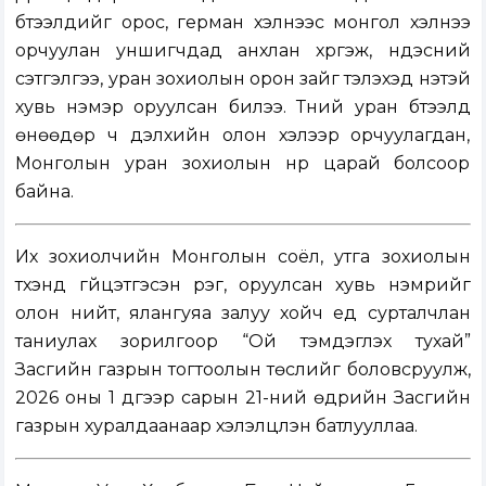
бүтээлүүдийг орос, герман хэлнээс монгол хэлнээ
орчуулан уншигчдад анхлан хүргэж, үндэсний
сэтгэлгээ, уран зохиолын орон зайг тэлэхэд үнэтэй
хувь нэмэр оруулсан билээ. Түүний уран бүтээлүүд
өнөөдөр ч дэлхийн олон хэлээр орчуулагдан,
Монголын уран зохиолын нүүр царай болсоор
байна.
Их зохиолчийн Монголын соёл, утга зохиолын
түүхэнд гүйцэтгэсэн үүрэг, оруулсан хувь нэмрийг
олон нийт, ялангуяа залуу хойч үед сурталчлан
таниулах зорилгоор “Ой тэмдэглэх тухай”
Засгийн газрын тогтоолын төслийг боловсруулж,
2026 оны 1 дүгээр сарын 21-ний өдрийн Засгийн
газрын хуралдаанаар хэлэлцүүлэн батлууллаа.