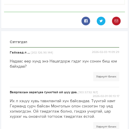
Сэтгэгдэл
Гайхаад л ...
2026-02-03 11:09:29
[202.126.90.144]
Надаас өөр хүнд энэ Нацагдорж гэдэг хүн сонин биш юм
байхдаа?
Хариулт бичих
Баярлахын зэрэгцээ гунигтай ой шүү дээ.
[103.57.92.167]
2026-02-01 00:13:17
Их л хэцүү хувь тавилантай хүн байсандаа. Түүнтэй хамт
Германд сурч байсан Монголын олон сэхээтэн тэр үед
хэлмэгдсэн. Ой тэмдэглэж болно, гэхдээ учиртай, цар
хүрээг нь оновчтой тогтоож тэмдэглэх ёстой.
Хариулт бичих