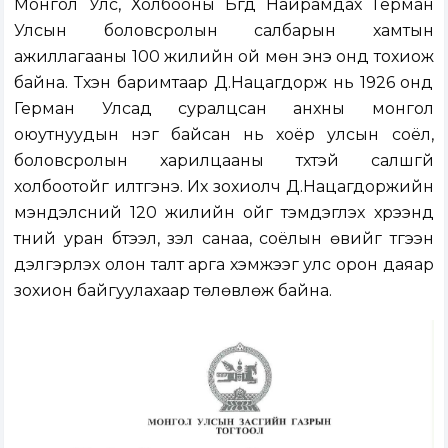
Монгол Улс, Холбооны Бүгд Найрамдах Герман
Улсын боловсролын салбарын хамтын
ажиллагааны 100 жилийн ой мөн энэ онд тохиож
байна. Түүхэн баримтаар Д.Нацагдорж нь 1926 онд
Герман Улсад суралцсан анхны монгол
оюутнуудын нэг байсан нь хоёр улсын соёл,
боловсролын харилцааны түүхтэй салшгүй
холбоотойг илтгэнэ. Их зохиолч Д.Нацагдоржийн
мэндэлсний 120 жилийн ойг тэмдэглэх хүрээнд
түүний уран бүтээл, үзэл санаа, соёлын өвийг түгээн
дэлгэрүүлэх олон талт арга хэмжээг улс орон даяар
зохион байгуулахаар төлөвлөж байна.