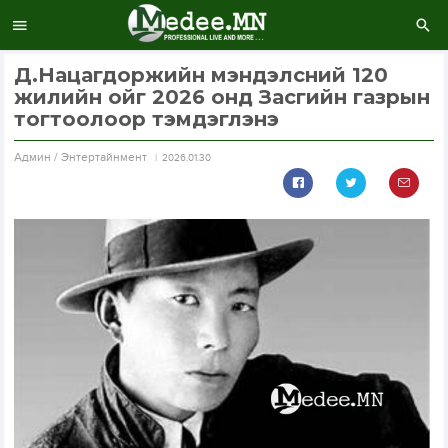
Д.Нацагдоржийн мэндэлсний 120
жилийн ойг 2026 онд Засгийн газрын
тогтоолоор тэмдэглэнэ
Aдмин / Энтертайнмент
2026.01.30