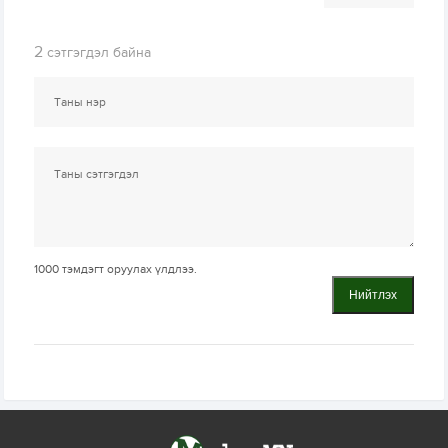
2
сэтгэгдэл байна
1000
тэмдэгт оруулах үлдлээ.
Нийтлэх