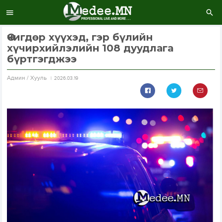
Өчигдөр хүүхэд, гэр бүлийн
хүчирхийлэлийн 108 дуудлага
бүртгэгджээ
Aдмин / Хууль
2026.03.19