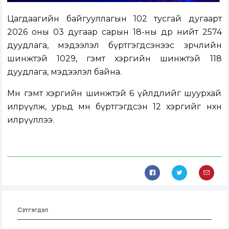
Цагдаагийн байгууллагын 102 тусгай дугаарт
2026 оны 03 дугаар сарын 18-ны өдөр нийт 2574
дуудлага, мэдээлэл бүртгэгдсэнээс зөрчлийн
шинжтэй 1029, гэмт хэргийн шинжтэй 118
дуудлага, мэдээлэл байна.
Мөн гэмт хэргийн шинжтэй 6 үйлдлийг шуурхай
илрүүлж, урьд өмнө бүртгэгдсэн 12 хэргийг нөхөн
илрүүллээ.
Сэтгэгдэл