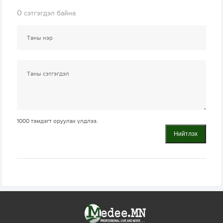
0
сэтгэгдэл байна
1000
тэмдэгт оруулах үлдлээ.
Нийтлэх