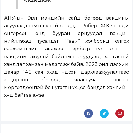
мэдэгджээ.
АНУ-ын Эрүүл мэндийн сайд бөгөөд вакцины
асуудалд шүүмжлэлтэй ханддаг Роберт Ф.Кеннеди
өнгөрсөн онд буурай орнуудад вакцин
нийлүүлэхэд тусалдаг “Гави” холбоонд олгох
санхүүжилтийг танажээ. Тэрбээр тус холбоог
вакцины аюулгүй байдлын асуудалд хангалтгүй
ханддаг хэмээн мэдэгдэж байв. 2023 онд дэлхий
даяар 14.5 сая хүүхэд үндсэн дархлаажуулалтаас
хоцорсон бөгөөд ялангуяа зэвсэгт
мөргөлдөөнтэй бүс нутагт нөхцөл байдал хамгийн
хүнд байгаа ажээ.