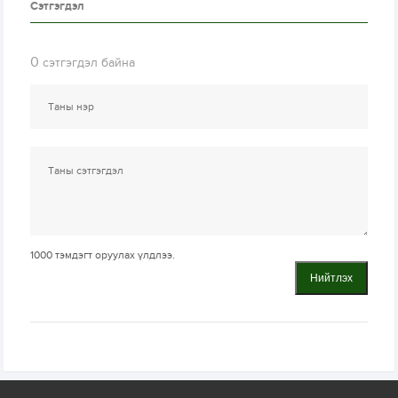
Сэтгэгдэл
0
сэтгэгдэл байна
1000
тэмдэгт оруулах үлдлээ.
Нийтлэх