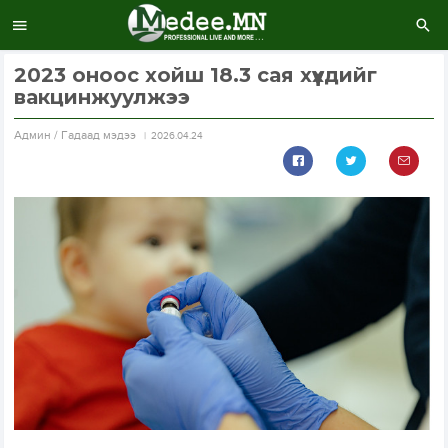
2023 оноос хойш 18.3 сая хүүхдийг
вакцинжуулжээ
Aдмин / Гадаад мэдээ
2026.04.24