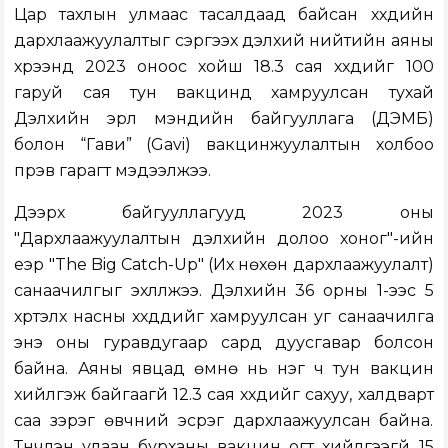
Цар тахлын улмаас тасалдаад байсан хүүхдийн
дархлаажуулалтыг сэргээх дэлхий нийтийн аяны
хүрээнд 2023 оноос хойш 18.3 сая хүүхдийг 100
гаруй сая тун вакцинд хамруулсан тухай
Дэлхийн эрүүл мэндийн байгууллага (ДЭМБ)
болон “Гави” (Gavi) вакцинжуулалтын холбоо
пүрэв гарагт мэдээлжээ.
Дээрх байгууллагууд 2023 оны
"Дархлаажуулалтын дэлхийн долоо хоног"-ийн
үеэр "The Big Catch-Up" (Их нөхөн дархлаажуулалт)
санаачилгыг эхлүүлжээ. Дэлхийн 36 орны 1-ээс 5
хүртэлх насны хүүхдүүдийг хамруулсан уг санаачилга
энэ оны гуравдугаар сард дуусгавар болсон
байна. Аяны явцад өмнө нь нэг ч тун вакцин
хийлгэж байгаагүй 12.3 сая хүүхдийг сахуу, халдварт
саа зэрэг өвчний эсрэг дархлаажуулсан байна.
Түүнчлэн улаан бурханы вакцин огт хийлгээгүй 15