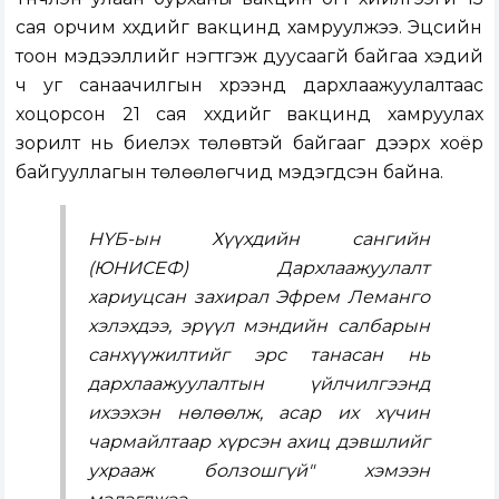
сая орчим хүүхдийг вакцинд хамруулжээ. Эцсийн
тоон мэдээллийг нэгтгэж дуусаагүй байгаа хэдий
ч уг санаачилгын хүрээнд дархлаажуулалтаас
хоцорсон 21 сая хүүхдийг вакцинд хамруулах
зорилт нь биелэх төлөвтэй байгааг дээрх хоёр
байгууллагын төлөөлөгчид мэдэгдсэн байна.
НҮБ-ын Хүүхдийн сангийн
(ЮНИСЕФ) Дархлаажуулалт
хариуцсан захирал Эфрем Леманго
хэлэхдээ, эрүүл мэндийн салбарын
санхүүжилтийг эрс танасан нь
дархлаажуулалтын үйлчилгээнд
ихээхэн нөлөөлж, асар их хүчин
чармайлтаар хүрсэн ахиц дэвшлийг
ухрааж болзошгүй" хэмээн