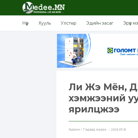
Нүүр
Хууль
Улстөр
Эдийн засаг
Эрүүл м
Ли Жэ Мён, Д
хэмжээний уу
ярилцжээ
Aдмин / Гадаад мэдээ
2026.05.18