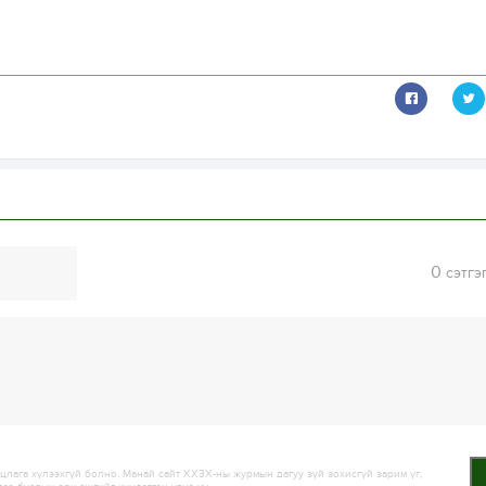
0
сэтгэ
лага хүлээхгүй болно. Манай сайт ХХЗХ-ны журмын дагуу зүй зохисгүй зарим үг,