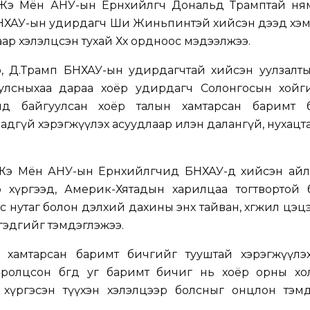
Жэ Мён АНУ-ын Ерөнхийлөгч Дональд Трамптай ням
БНХАУ-ын удирдагч Ши Жиньпинтэй хийсэн дээд хэ
ар хэлэлцсэн тухай Хөх ордноос мэдээлжээ.
, Д.Трамп БНХАУ-ын удирдагчтай хийсэн уулзалты
улсныхаа дараа хоёр удирдагч Солонгосын хойг
 онд байгуулсан хоёр талын хамтарсан баримт 
аадгүй хэрэгжүүлэх асуудлаар илэн далангүй, нухацт
Жэ Мён АНУ-ын Ерөнхийлөгчид БНХАУ-д хийсэн айл
 хүргээд, Америк-Хятадын харилцаа тогтвортой 
с нутаг болон дэлхий дахины энх тайван, хөгжил цэц
гэдгийг тэмдэглэжээ.
хамтарсан баримт бичгийг тууштай хэрэгжүүлэхий
ролцсон бөгөөд уг баримт бичиг нь хоёр орны хо
 хүргэсэн түүхэн хэлэлцээр болсныг онцлон тэмд