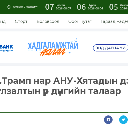
07
06
05
Баасан
Пүрэв
Лхагв
өмнөх 7 хоногт:
2026-08-07
2026-08-06
2026-
энд
Спорт
Боловсрол
Орон нутаг
Гадаад мэдэ
.Трамп нар АНУ-Хятадын д
лзалтын үр дүнгийн талаар