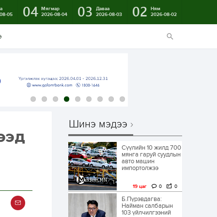
04
03
02
а
Мягмар
Даваа
Ням
08-05
2026-08-04
2026-08-03
2026-08-02
э
Шинэ мэдээ
ээд
Сүүлийн 10 жилд 700
мянга гаруй суудлын
авто машин
импортолжээ
19 цаг
0
0
Б.Пүрэвдагва:
Найман салбарын
103 үйлчилгээний