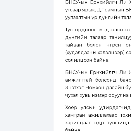
БНСУ-ын Ерөнхийлөгч Ли 
утсаар ярьж, Д.Трампын 
уулзалтын үр дүнгийн тала
Тус ордноос мэдээлснээр
дүнгийн талаар танилцу
тайван болон өнгөрсөн
(худалдааны хэлэлцээр) с
солилцсон байна.
БНСУ-ын Ерөнхийлөгч Ли 
амжилттай болсонд баяр
Энэтхэг-Номхон далайн бү
чухал хувь нэмэр оруулна 
Хоёр улсын удирдагчид 
хамтран ажиллахаар тохи
харилцааг өндөр түвшинд
байна.