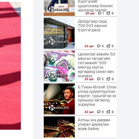
бүртгэлийг
цуцалснаар бизнес
эрхлэхэд таатай...
20 цаг
1
0
Долдугаар сард
709.503 зөрчил
бүртгэгджээ
22 цаг
0
0
Цалинтай ээжийн 50
мянган төгрөгийн
тэтгэмжийг 500
мянгад хүргэх
өргөдөлд санал авч
эхэлжээ
22 цаг
2
0
Б.Түмэн-Өлзий: Олон
улсад хуримтлуулсан
мэдлэг, туршлагаа эх
орныхоо хөгжилд
зориулна
22 цаг
0
0
Алтны үнэ дөрвөн
улирал дараалан
өсөж байна