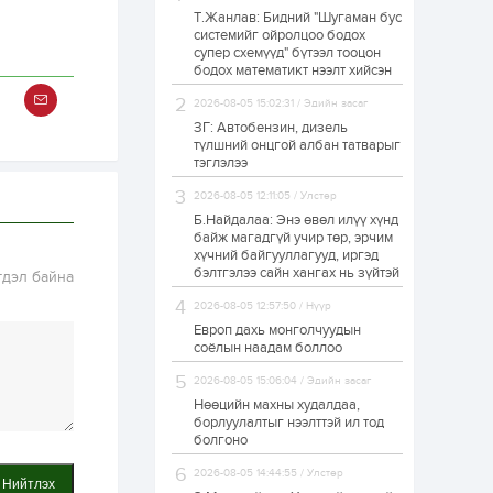
Т.Жанлав: Бидний "Шугаман бус
Н.Номтойбаяр:
системийг ойролцоо бодох
Аймгуудад
супер схемүүд" бүтээл тооцон
тулгамдаж буй
асуудлуудыг долоо
бодох математикт нээлт хийсэн
хоног бүр Засгийн
газрын...
2026-08-05 15:02:31 / Эдийн засаг
1 өдөр
0
0
ЗГ: Автобензин, дизель
УИХ-ын дарга
түлшний онцгой албан татварыг
С.Бямбацогт төрийг
тэглэлээ
төлөөлөн Сутай
хайрхны тэнгэрийг
2026-08-05 12:11:05 / Улстөр
тахих төрийн
тахилгад оролцлоо
Б.Найдалаа: Энэ өвөл илүү хүнд
1 өдөр
3
0
байж магадгүй учир төр, эрчим
хүчний байгууллагууд, иргэд
“Хотын дарга сонсож
байна” 150150 тусгай
бэлтгэлээ сайн хангах нь зүйтэй
гдэл байна
дугаарыг
наймдугаар сарын
2026-08-05 12:57:50 / Нүүр
14-нөөс ажиллуулж...
Европ дахь монголчуудын
1 өдөр
0
0
соёлын наадам боллоо
“Чингис хаан” олон
2026-08-05 15:06:04 / Эдийн засаг
улсын нисэх буудал
руу нийтийн тээврийн
Нөөцийн махны худалдаа,
автобус 24 цагаар
борлуулалтыг нээлттэй ил тод
үйлчилж байна
болгоно
1 өдөр
1
0
2026-08-05 14:44:55 / Улстөр
Нийтлэх
Нийслэлийн