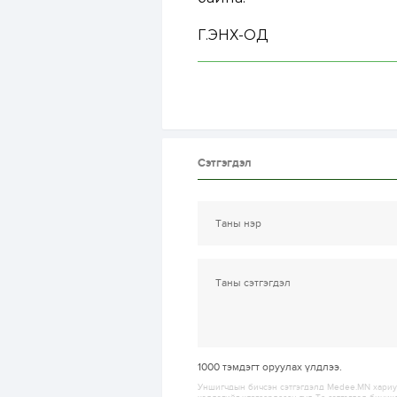
Г.ЭНХ-ОД
Сэтгэгдэл
1000
тэмдэгт оруулах үлдлээ.
Уншигчдын бичсэн сэтгэгдэлд Medee.MN хариуц