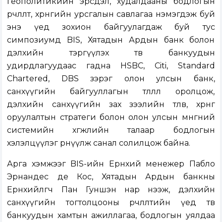
геополитикийн эрсдэл, худалдааны бодлогын
өөрчлөлт, хөрөнгийн урсгалын савлагаа нэмэгдэж буй
энэ үед зохион байгуулагдаж буй тус
симпозиумд BIS, Хятадын Ардын банк болон
дэлхийн тэргүүлэх төв банкуудын
удирдлагуудаас гадна HSBC, Citi, Standard
Chartered, DBS зэрэг олон улсын банк,
санхүүгийн байгууллагын төлөөлөл оролцож,
дэлхийн санхүүгийн зах зээлийн төлөв, хөрөнгө
оруулалтын стратеги болон олон улсын мөнгөний
системийн хөгжлийн талаар бодлогын
хэлэлцүүлэг өрнүүлж санал солилцож байна.
Арга хэмжээг BIS-ийн Ерөнхий менежер Пабло
Эрнандес де Кос, Хятадын Ардын банкны
Ерөнхийлөгч Пан Гуншэн нар нээж, дэлхийн
санхүүгийн тогтолцооны өөрчлөлтийн үед төв
банкуудын хамтын ажиллагаа, бодлогын уялдаа