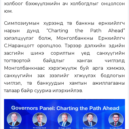
холбоог бэхжүүлэхийн ач холбогдлыг онцолсон
юм.
Симпозиумын хүрээнд төв банкны ерөнхийлөгч
нарын дунд “Charting the Path Ahead”
хэлэлцүүлэг болж, Монголбанкны Ерөнхийлөгч
С.Наранцогт оролцлоо. Тэрээр дэлхийн эдийн
засгийн шинэ сорилтын үед санхүүгийн
тогтвортой байдлыг хангах чиглэлд
Монголбанкнаас хэрэгжүүлж буй арга хэмжээ,
санхүүгийн зах зээлийг хөгжүүлэх бодлогын
чиглэл, төв банкуудын хамтын ажиллагааны
талаар байр сууриа илэрхийлэв.