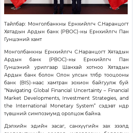
Тайлбар: Монголбанкны Ерөнхийлөгч С.Наранцогт
Хятадын Ардын банк (PBOC)-ны Ерөнхийлөгч Пан
Гуншэний хамт
Монголбанкны Ерөнхийлөгч С.Наранцогт Хятадын
Ардын банк (PBOC)-ны Ерөнхийлөгч Пан
Гуншэний урилгаар Шанхай хотноо Хятадын
Ардын банк болон Олон улсын төлбөр тооцооны
банк (BIS)-наас хамтран зохион байгуулж буй
“Navigating Global Financial Uncertainty – Financial
Market Developments, Investment Strategies, and
the International Monetary System” сэдэвт өндөр
түвшний симпозиумд оролцож байна.
Дэлхийн эдийн засаг, санхүүгийн зах зээлд