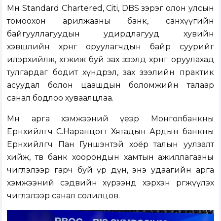
Мөн Standard Chartered, Citi, DBS зэрэг олон улсын
томоохон арилжааны банк, санхүүгийн
байгууллагуудын удирдлагууд хувийн
хэвшлийн хөрөнгө оруулагчдын байр суурийг
илэрхийлж, хөгжиж буй зах зээлд хөрөнгө оруулахад
тулгардаг бодит хүндрэл, зах зээлийн практик
асуудал болон цаашдын боломжийн талаар
санал бодлоо хуваалцлаа.
Мөн арга хэмжээний үеэр Монголбанкны
Ерөнхийлөгч С.Наранцогт Хятадын Ардын банкны
Ерөнхийлөгч Пан Гуншэнтэй хоёр талын уулзалт
хийж, төв банк хоорондын хамтын ажиллагааны
чиглэлээр гарч буй үр дүн, энэ удаагийн арга
хэмжээний сэдвийн хүрээнд хэрхэн өргөжүүлэх
чиглэлээр санал солилцов.