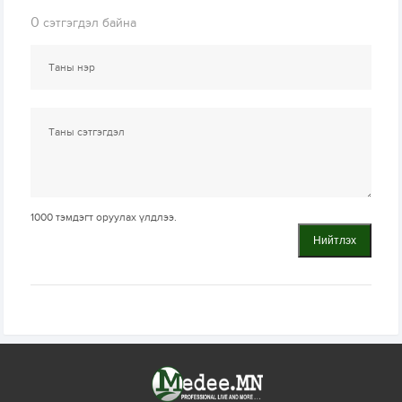
0
сэтгэгдэл байна
1000
тэмдэгт оруулах үлдлээ.
Нийтлэх