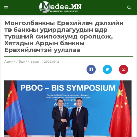
Монголбанкны Ерөнхийлөгч дэлхийн
төв банкны удирдлагуудын өндөр
түвшний симпозиумд оролцож,
Хятадын Ардын банкны
Ерөнхийлөгчтэй уулзлаа
Aдмин / Эдийн засаг
2026.06.12