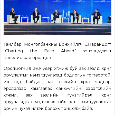
Тайлбар: Монголбанкны Ерөнхийлөгч С.Наранцогт
“Charting the Path Ahead” хэлэлцүүлэгт
панелистаар оролцов
Оролцогчид энэ үеэр хөгжиж буй зах зээлд хөрөнгө
оруулалтыг нэмэгдүүлэхэд бодлогын тогтвортой,
ил тод байдал, зах зээлийн хөрвөх чадвар,
эрсдэлээс хамгаалах санхүүгийн хэрэгслийн
хөгжил, зах зээлийн гүнзгийрэл, хөрөнгө
оруулагчдын мэдээлэл, ойлголт, зохицуулалтын
орчин чухал нөлөөтэй болохыг онцолж байв.