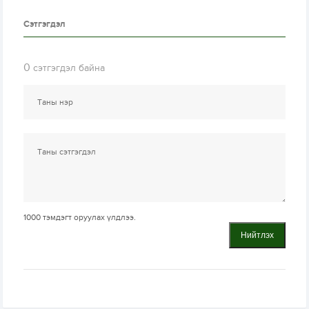
Сэтгэгдэл
0
сэтгэгдэл байна
1000
тэмдэгт оруулах үлдлээ.
Нийтлэх