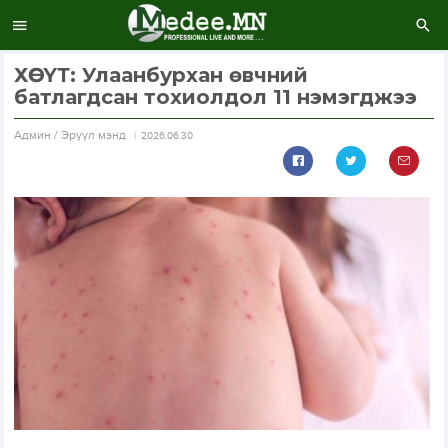
ХӨСҮТ: Улаанбурхан өвчний
батлагдсан тохиолдол 11 нэмэгджээ
Aдмин / Эрүүл мэнд
2026.06.30