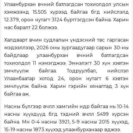
Улаанбурхан өвчний батлагдсан тохиолдол улсын
хэмжээнд 15.505 хүрээд байгаа бөгөөд нийслэлд
12.379, орон нутагт 3124 бүртгэгдсэн байна. Харин
нас баралт 22 болжээ.
Халдварт өвчин судлалын үндэсний төвөөс гаргасан
мэдээллээр, 2026 оны зургаадугаар сарын 30-ны
байдлаар улаанбурхан өвчний батлагдсан
тохиолдол 11 нэмэгджээ. Эмнэлэгт 30 хүн хэвтэн
эмчлүүлж байгаа. Тодруулбал, нийслэл
Улаанбаатар хотод 24, орон нутагт 6 хэвтэн
эмчлүүлж байна. Харин гэрийн хяналтад 3 хүн
байгаа аж.
Насны бүлгээр өвчлөл хамгийн өндөр байгаа нь 10-14
насны хүүхдүүд бөгөөд тэдний өвчлөл 5499 хүрсэн
байна. Мөн 0-4 насны 3921, 5-9 насны 2015 хүүхэд,
15-19 насны 1873 хүүхэд улаанбурханаар өвджээ.