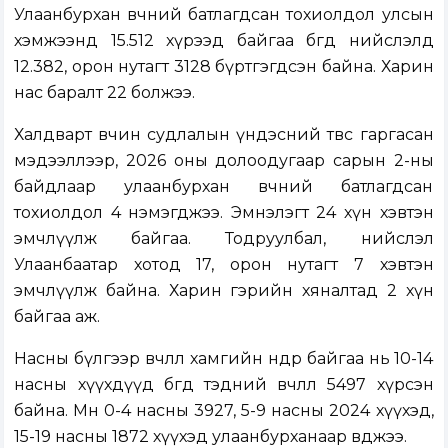
Улаанбурхан өвчний батлагдсан тохиолдол улсын
хэмжээнд 15.512 хүрээд байгаа бөгөөд нийслэлд
12.382, орон нутагт 3128 бүртгэгдсэн байна. Харин
нас баралт 22 болжээ.
Халдварт өвчин судлалын үндэсний төвөөс гаргасан
мэдээллээр, 2026 оны долоодугаар сарын 2-ны
байдлаар улаанбурхан өвчний батлагдсан
тохиолдол 4 нэмэгджээ. Эмнэлэгт 24 хүн хэвтэн
эмчлүүлж байгаа. Тодруулбал, нийслэл
Улаанбаатар хотод 17, орон нутагт 7 хэвтэн
эмчлүүлж байна. Харин гэрийн хяналтад 2 хүн
байгаа аж.
Насны бүлгээр өвчлөл хамгийн өндөр байгаа нь 10-14
насны хүүхдүүд бөгөөд тэдний өвчлөл 5497 хүрсэн
байна. Мөн 0-4 насны 3927, 5-9 насны 2024 хүүхэд,
15-19 насны 1872 хүүхэд улаанбурханаар өвджээ.