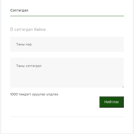
Сэтгэгдэл
0
сэтгэгдэл байна
1000
тэмдэгт оруулах үлдлээ.
Нийтлэх