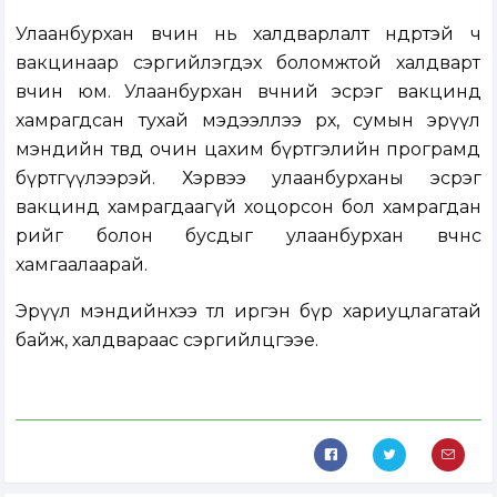
Улаанбурхан өвчин нь халдварлалт өндөртэй ч
вакцинаар сэргийлэгдэх боломжтой халдварт
өвчин юм. Улаанбурхан өвчний эсрэг вакцинд
хамрагдсан тухай мэдээллээ өрх, сумын эрүүл
мэндийн төвдөө очин цахим бүртгэлийн програмд
бүртгүүлээрэй. Хэрвээ улаанбурханы эсрэг
вакцинд хамрагдаагүй хоцорсон бол хамрагдан
өөрийгөө болон бусдыг улаанбурхан өвчнөөс
хамгаалаарай.
Эрүүл мэндийнхээ төлөө иргэн бүр хариуцлагатай
байж, халдвараас сэргийлцгээе.