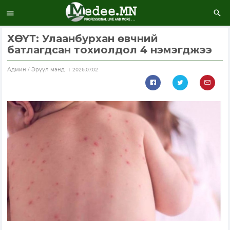
ХӨСҮТ: Улаанбурхан өвчний
батлагдсан тохиолдол 4 нэмэгджээ
Aдмин / Эрүүл мэнд
2026.07.02