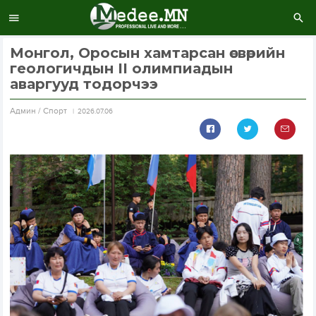
Монгол, Оросын хамтарсан өсвөрийн
геологичдын II олимпиадын
аваргууд тодорчээ
Aдмин / Спорт
2026.07.06