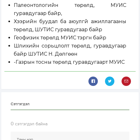
Палеонтологийн төрөлд, МУИС
гуравдугаар байр,
Хээрийн буудал ба аюулгүй ажиллагааны
төрөлд, ШУТИС гуравдугаар байр
Геофизик төрөлд МУИС тэргүүн байр
Шлихийн сорьцлолт төрөлд, гуравдугаар
байр ШУТИС Н. Дөлгөөн
-Газрын тосны төрөлд гуравдугаарт МУИС
Сэтгэгдэл
0
сэтгэгдэл байна