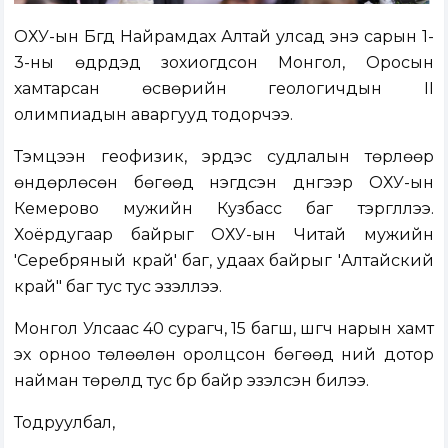
ОХУ-ын Бүгд Найрамдах Алтай улсад энэ сарын 1-
3-ны өдрүүдэд зохиогдсон Монгол, Оросын
хамтарсан өсвөрийн геологичдын II
олимпиадын аваргууд тодорчээ.
Тэмцээн геофизик, эрдэс судлалын төрлөөр
өндөрлөсөн бөгөөд нэгдсэн дүнгээр ОХУ-ын
Кемерово мужийн Кузбасс баг тэргүүллээ.
Хоёрдугаар байрыг ОХУ-ын Читай мужийн
'Серебряный край' баг, удаах байрыг 'Алтайский
край" баг тус тус эзэллээ.
Монгол Улсаас 40 сурагч, 15 багш, шүүгч нарын хамт
эх орноо төлөөлөн оролцсон бөгөөд үүний дотор
найман төрөлд тус бүр байр эзэлсэн билээ.
Тодруулбал,