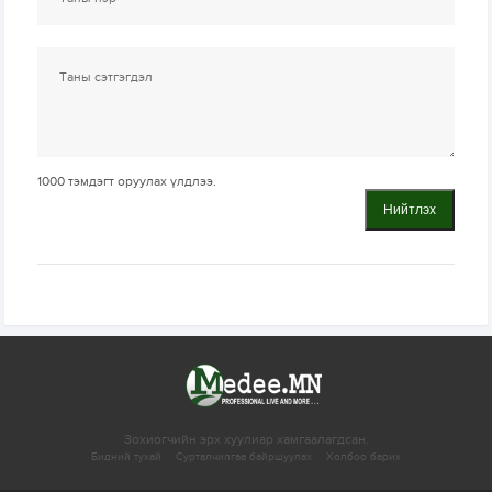
1000
тэмдэгт оруулах үлдлээ.
Нийтлэх
Зохиогчийн эрх хуулиар хамгаалагдсан.
Бидний тухай
Сурталчилгаа байршуулах
Холбоо барих