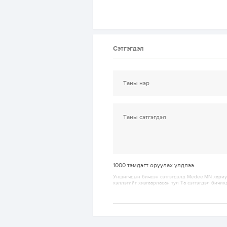
Сэтгэгдэл
1000
тэмдэгт оруулах үлдлээ.
Уншигчдын бичсэн сэтгэгдэлд Medee.MN хариуц
хэллэгийг хязгаарласан тул Та сэтгэгдэл бичих