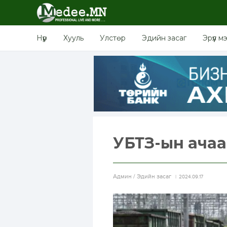
Нүүр
Хууль
Улстөр
Эдийн засаг
Эрүүл м
УБТЗ-ын ачаа
Aдмин / Эдийн засаг
2024.09.17