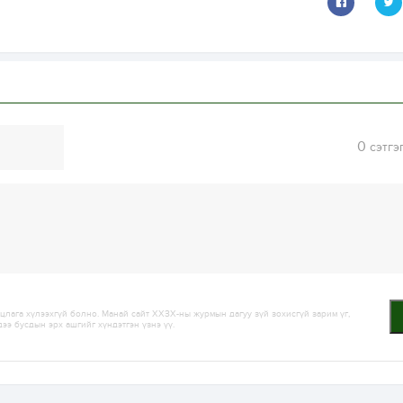
0
сэтгэ
лага хүлээхгүй болно. Манай сайт ХХЗХ-ны журмын дагуу зүй зохисгүй зарим үг,
дээ бусдын эрх ашгийг хүндэтгэн үзнэ үү.