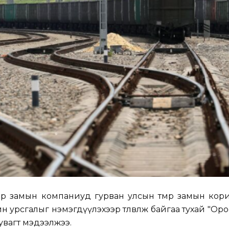
мөр замын компаниуд гурван улсын төмөр замын ко
йн урсгалыг нэмэгдүүлэхээр төлөвлөж байгаа тухай "Орос
увагт мэдээлжээ.