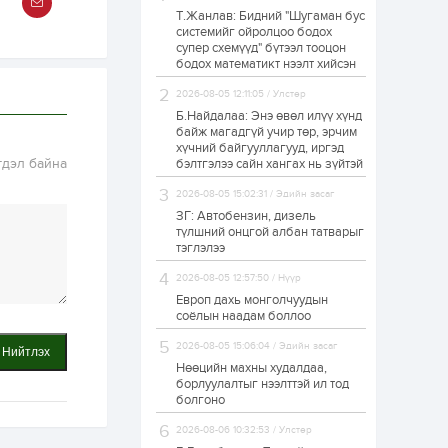
Т.Жанлав: Бидний "Шугаман бус
Н.Номтойбаяр:
системийг ойролцоо бодох
Аймгуудад
супер схемүүд" бүтээл тооцон
тулгамдаж буй
асуудлуудыг долоо
бодох математикт нээлт хийсэн
хоног бүр Засгийн
газрын...
2026-08-05 12:11:05 / Улстөр
1 өдөр
0
0
Б.Найдалаа: Энэ өвөл илүү хүнд
УИХ-ын дарга
байж магадгүй учир төр, эрчим
С.Бямбацогт төрийг
хүчний байгууллагууд, иргэд
төлөөлөн Сутай
гдэл байна
бэлтгэлээ сайн хангах нь зүйтэй
хайрхны тэнгэрийг
тахих төрийн
2026-08-05 15:02:31 / Эдийн засаг
тахилгад оролцлоо
1 өдөр
3
0
ЗГ: Автобензин, дизель
түлшний онцгой албан татварыг
“Хотын дарга сонсож
байна” 150150 тусгай
тэглэлээ
дугаарыг
наймдугаар сарын
2026-08-05 12:57:50 / Нүүр
14-нөөс ажиллуулж...
Европ дахь монголчуудын
1 өдөр
0
0
соёлын наадам боллоо
“Чингис хаан” олон
2026-08-05 15:06:04 / Эдийн засаг
Нийтлэх
улсын нисэх буудал
руу нийтийн тээврийн
Нөөцийн махны худалдаа,
автобус 24 цагаар
борлуулалтыг нээлттэй ил тод
үйлчилж байна
болгоно
1 өдөр
1
0
2026-08-06 10:32:53 / Улстөр
Нийслэлийн