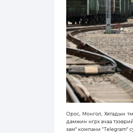
Орос, Монгол, Хятадын тө
дамжин өнгөрөх ачаа тээври
зам" компани "Telegram" с