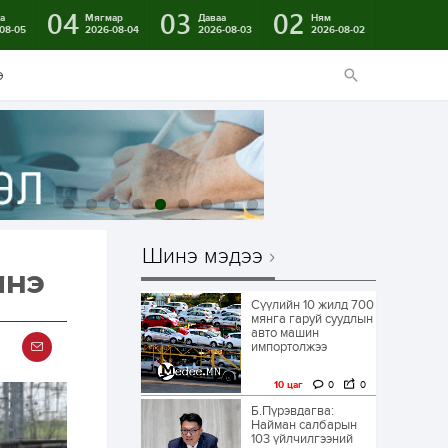
04
03
02
а
Мягмар
Даваа
Ням
08-05
2026-08-04
2026-08-03
2026-08-02
э
Шинэ мэдээ
лнэ
Сүүлийн 10 жилд 700
мянга гаруй суудлын
авто машин
импортолжээ
10 цаг
0
0
Б.Пүрэвдагва:
Найман салбарын
103 үйлчилгээний