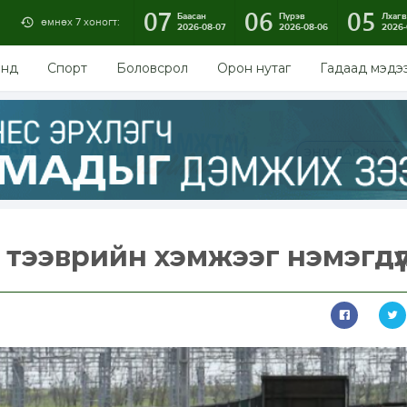
07
06
05
Баасан
Пүрэв
Лхагв
өмнөх 7 хоногт:
2026-08-07
2026-08-06
2026-
энд
Спорт
Боловсрол
Орон нутаг
Гадаад мэдэ
 тээврийн хэмжээг нэмэгдүү