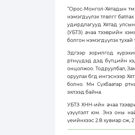
“Орос-Монгол-Хятадын төм
нэмэгдүүлэх төлөвлөгөөг ба
удирдлагууд Хятад улсын Х
(УБТЗ) ачаа тээврийн хэм
болгон нэмэгдүүлэх тухай тө
Эдгээр зорилгод хүрэхи
өртөөнүүдэд дэд бүтцийн х
онцолжоо. Тодруулбал, За
оруулах бөгөөд ингэснээр Х
болно. Мөн Сүхбаатар өр
эхлээд байна.
УБТЗ ХНН-ийн ачаа тээври
үзүүлэлт юм. Энэ оны най
үеийнхээс 2.8 хувиар өсөж, 2