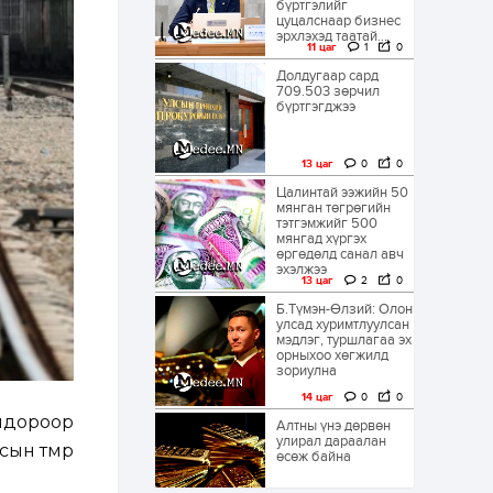
бүртгэлийг
цуцалснаар бизнес
эрхлэхэд таатай...
11 цаг
1
0
Долдугаар сард
709.503 зөрчил
бүртгэгджээ
13 цаг
0
0
Цалинтай ээжийн 50
мянган төгрөгийн
тэтгэмжийг 500
мянгад хүргэх
өргөдөлд санал авч
эхэлжээ
13 цаг
2
0
Б.Түмэн-Өлзий: Олон
улсад хуримтлуулсан
мэдлэг, туршлагаа эх
орныхоо хөгжилд
зориулна
14 цаг
0
0
ридороор
Алтны үнэ дөрвөн
улирал дараалан
ын төмөр
өсөж байна