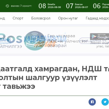
08
07
06
Бямба
Баасан
Пүрэ
өмнөх 7 хоногт:
2026-08-08
2026-08-07
2026-
энд
Спорт
Боловсрол
Орон нутаг
Гадаад мэдэ
аатгалд хамрагдан, НДШ т
голтын шалгуур үзүүлэлт
т тавьжээ