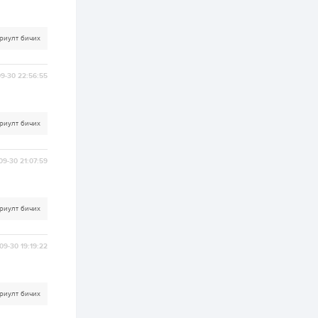
3 өдөр
2
0
Өнгөрсөн сард
1,439.2 кг үнэт
риулт бичих
металл худалдан
авчээ
9-30 22:56:55
3 өдөр
0
0
Б.Найдалаа: Энэ
өвөл илүү хүнд байж
магадгүй учир төр,
риулт бичих
эрчим хүчний
байгууллагууд, иргэд
бэлтгэлээ сайн...
3 өдөр
6
0
09-30 21:07:59
Өнөөдөр сондгой
тоогоор төгссөн
автомашинтай иргэд
бензин авна
риулт бичих
3 өдөр
0
3
09-30 19:19:22
ЗГ: Шатахууны
хангамж,
нийлүүлэлтийг
тогтворжуулах
асуудлыг хэлэлцэж
риулт бичих
байна
3 өдөр
0
0