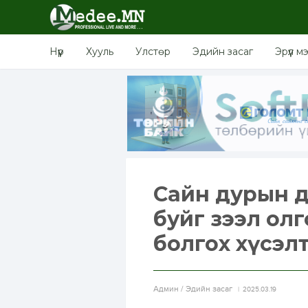
Нүүр
Хууль
Улстөр
Эдийн засаг
Эрүүл м
Сайн дурын д
буйг зээл ол
болгох хүсэл
Aдмин / Эдийн засаг
2025.03.19