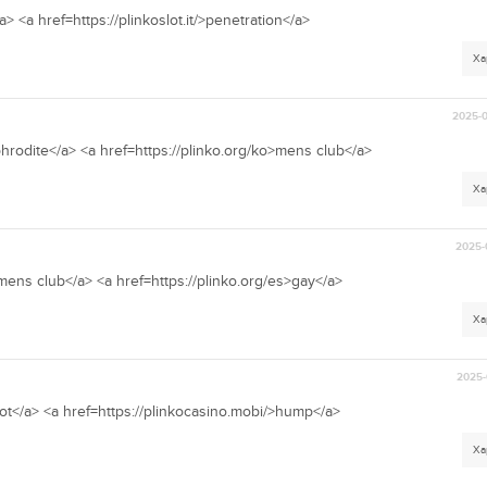
> <a href=https://plinkoslot.it/>penetration</a>
Ха
2025-0
phrodite</a> <a href=https://plinko.org/ko>mens club</a>
Ха
2025-
>mens club</a> <a href=https://plinko.org/es>gay</a>
Ха
2025-
hot</a> <a href=https://plinkocasino.mobi/>hump</a>
Ха