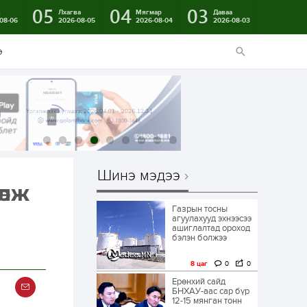
05
04
03
в
Лхагва
Мягмар
Даваа
08-06
2026-08-05
2026-08-04
2026-08-03
э
Шинэ мэдээ
өлж
Газрын тосны
агуулахууд эхнээсээ
ашиглалтад ороход
бэлэн болжээ
8 цаг
0
0
Ерөнхий сайд
БНХАУ-аас сар бүр
12-15 мянган тонн