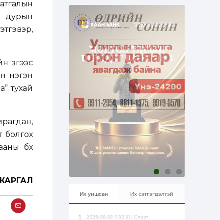
аатгалын
эрхлэхэд таатай...
1 өдөр
1
0
н дурын
Долдугаар сард
тгэвэр,
709.503 зөрчил
бүртгэгджээ
н зүгээс
1 өдөр
0
0
Цалинтай ээжийн 50
н нэгэн
мянган төгрөгийн
а” тухай
тэтгэмжийг 500
мянгад хүргэх
өргөдөлд санал авч
эхэлжээ
1 өдөр
2
0
рагдан,
Б.Түмэн-Өлзий: Олон
улсад хуримтлуулсан
т болгох
мэдлэг, туршлагаа эх
аны бүх
орныхоо хөгжилд
зориулна
1 өдөр
0
0
Алтны үнэ дөрвөн
ЖАРГАЛ
улирал дараалан
өсөж байна
Их уншсан
Их сэтгэгдэлтэй
2026-08-08 11:32:31 / Спорт
1 өдөр
0
0