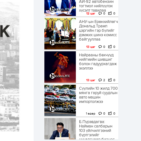
АИ-92 автобензин
тогтмол нийлүүлэх
хүсэлт тавилаа
12 цаг
0
0
АНУ-ын Ерөнхийлөгч
Дональд Трамп
цэргийн гэр бүлийг
дэмжих шинэ комисс
байгууллаа
13 цаг
0
0
Найрааны бөхчүүд
нийгмийн шившиг
болон гадуурхагдаж
эхэллээ
13 цаг
2
0
Сүүлийн 10 жилд 700
мянга гаруй суудлын
авто машин
импортолжээ
1 өдөр
0
0
Б.Пүрэвдагва:
Найман салбарын
103 үйлчилгээний
бүртгэлийг
цуцалснаар бизнес