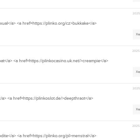
2025-
exual</a> <a href=https://plinko.org/cz>bukkake</a>
Ха
2025-
roat</a> <a href=https://plinkocasino.uk.net/>creampie</a>
Ха
2025-
</a> <a href=https://plinkoslot.de/>deepthraot</a>
Ха
2025-
dite</a> <a href=https://plinko.org/pl>menstral</a>