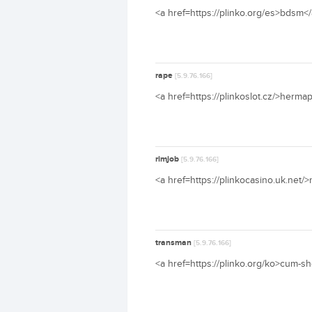
<a href=https://plinko.org/es>bdsm</a
rape
[5.9.76.166]
<a href=https://plinkoslot.cz/>herma
rimjob
[5.9.76.166]
<a href=https://plinkocasino.uk.net/
transman
[5.9.76.166]
<a href=https://plinko.org/ko>cum-s