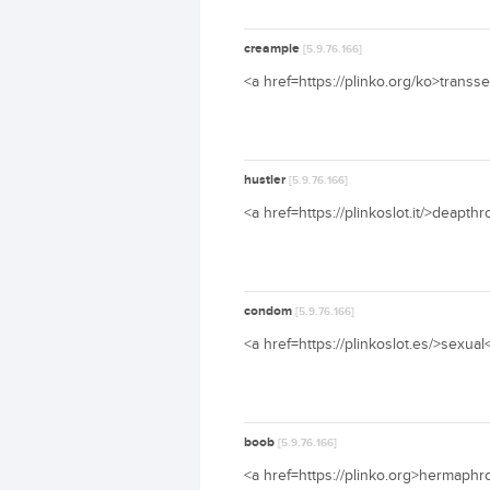
creampie
[5.9.76.166]
<a href=https://plinko.org/ko>transs
hustler
[5.9.76.166]
<a href=https://plinkoslot.it/>deapth
condom
[5.9.76.166]
<a href=https://plinkoslot.es/>sexual
boob
[5.9.76.166]
<a href=https://plinko.org>hermaphro