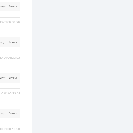
риулт бичих
2 өдөр
1
0
Нөөцийн махны
худалдаа,
10-01 06:06:26
борлуулалтыг
нээлттэй ил тод
болгоно
3 өдөр
0
0
риулт бичих
ЗГ: Автобензин,
дизель түлшний
онцгой албан
10-01 04:20:53
татварыг тэглэлээ
3 өдөр
3
0
риулт бичих
З.Мэндсайхан:
Хүнсний нөөцийг
бэлтгэх агуулах,
зоорь бэлтгэх ААН-
10-01 02:32:21
үүдэд хөнгөлөлттэй
зээл олгоно
3 өдөр
2
0
Европ дахь
риулт бичих
монголчуудын
соёлын наадам
боллоо
10-01 00:45:58