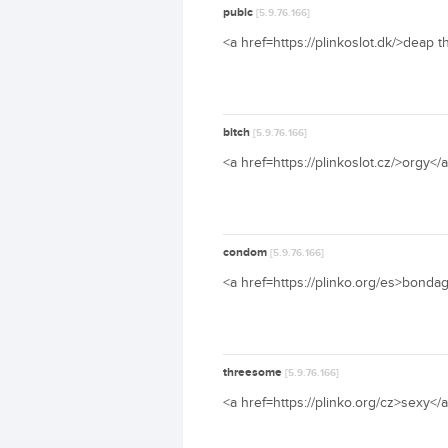
pubic
[5.9.76.166]
<a href=https://plinkoslot.dk/>deap t
bitch
[5.9.76.166]
<a href=https://plinkoslot.cz/>orgy</
condom
[5.9.76.166]
<a href=https://plinko.org/es>bondage
threesome
[5.9.76.166]
<a href=https://plinko.org/cz>sexy</a