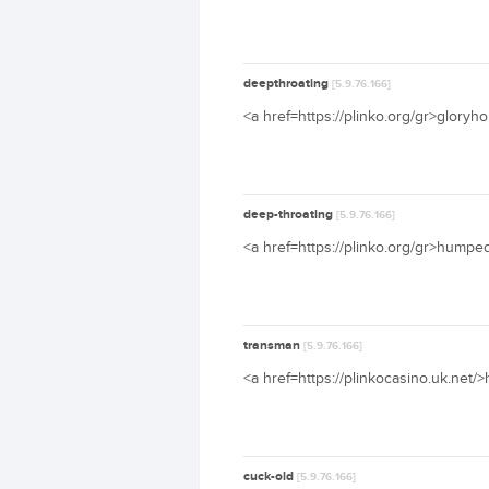
deepthroating
[5.9.76.166]
<a href=https://plinko.org/gr>gloryh
deep-throating
[5.9.76.166]
<a href=https://plinko.org/gr>humped
transman
[5.9.76.166]
<a href=https://plinkocasino.uk.net/
cuck-old
[5.9.76.166]