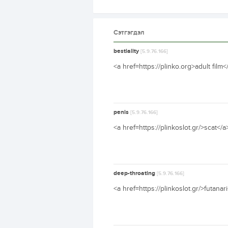
Сэтгэгдэл
bestiality
[5.9.76.166]
<a href=https://plinko.org>adult film<
penis
[5.9.76.166]
<a href=https://plinkoslot.gr/>scat</a
deep-throating
[5.9.76.166]
<a href=https://plinkoslot.gr/>futana