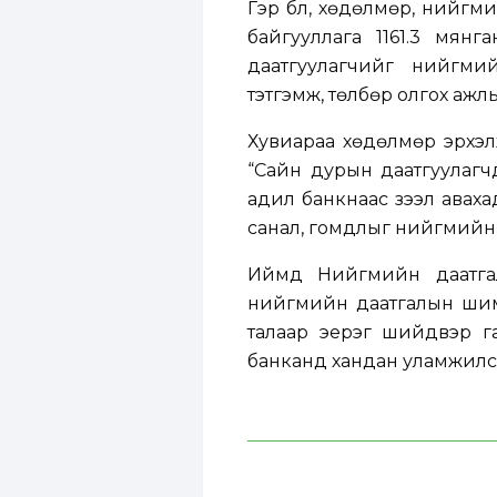
Гэр бүл, хөдөлмөр, нийг
байгууллага 1161.3 мян
даатгуулагчийг нийгмий
тэтгэмж, төлбөр олгох ажл
Хувиараа хөдөлмөр эрхэл
“Сайн дурын даатгуулагч
адил банкнаас зээл авахад
санал, гомдлыг нийгмийн 
Иймд Нийгмийн даатгал
нийгмийн даатгалын шимтг
талаар эерэг шийдвэр г
банканд хандан уламжилс