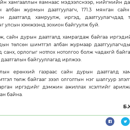
мийн хамгааллын яамнаас мэдээлснээр, нийгмийн д
ган албан журмын даатгуулагч, 171.3 мянган сай
н даатгалд хамруулж, иргэд, даатгуулагчдад тэ
ыг улсын хэмжээнд зохион байгуулж буй.
ж, сайн дурын даатгалд хамрагдаж байгаа иргэдий
дын төлсөн шимтгэл албан журмаар даатгуулагчды
 санхүү, орлогыг нотлох нотолгоо болж чадахгүй байга
даатгалын байгууллагад ирүүлжээ.
ын ерөнхий газраас сайн дурын даатгалд хам
эл төлж байгааг зээл олголтын нэг шалгуур үзүүлэл
арган иргэдийг дэмжин ажиллах хүсэлтийг арилжа
ан байна.
Б.