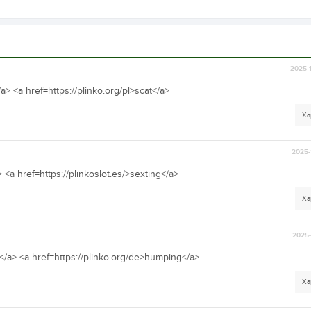
2025-
/a> <a href=https://plinko.org/pl>scat</a>
Ха
2025-
> <a href=https://plinkoslot.es/>sexting</a>
Ха
2025-
ri</a> <a href=https://plinko.org/de>humping</a>
Ха