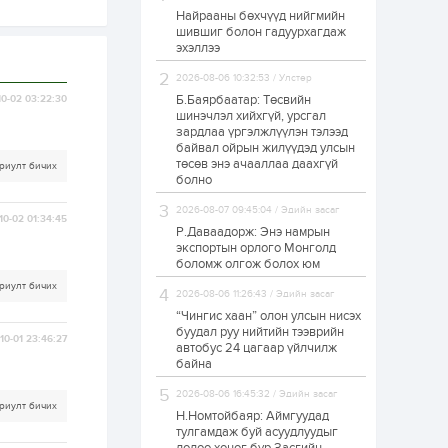
Найрааны бөхчүүд нийгмийн
Худалдагч
шившиг болон гадуурхагдаж
Н.Амарзаяа:
эхэллээ
Дэлгүүрийн 32
хуудастай өрийн
дэвтэр долоо хоногт
2026-08-06 10:32:53 / Улстөр
л дүүрдэг
Б.Баярбаатар: Төсвийн
10-02 03:22:30
1 өдөр
0
0
шинэчлэл хийхгүй, урсгал
Б.Хулан дэлхийн
зардлаа үргэлжлүүлэн тэлээд
аварга боллоо
байвал ойрын жилүүдэд улсын
төсөв энэ ачааллаа даахгүй
риулт бичих
болно
1 өдөр
0
0
2026-08-07 09:45:04 / Эдийн засаг
10-02 01:34:45
Р.Даваадорж: Энэ намрын
Р.Даваадорж: Энэ
намрын экспортын
экспортын орлого Монголд
орлого Монголд
боломж олгож болох юм
боломж олгож болох
риулт бичих
юм
2026-08-06 11:26:43 / Эдийн засаг
1 өдөр
0
2
“Чингис хаан” олон улсын нисэх
буудал руу нийтийн тээврийн
Автомашины улсын
10-01 23:46:27
автобус 24 цагаар үйлчилж
дугаар сондгой
байна
тоогоор төгссөн бол
өнөөдөр шатахуун
авна
2026-08-06 16:45:32 / Эдийн засаг
риулт бичих
Н.Номтойбаяр: Аймгуудад
1 өдөр
0
0
тулгамдаж буй асуудлуудыг
Н.Номтойбаяр: