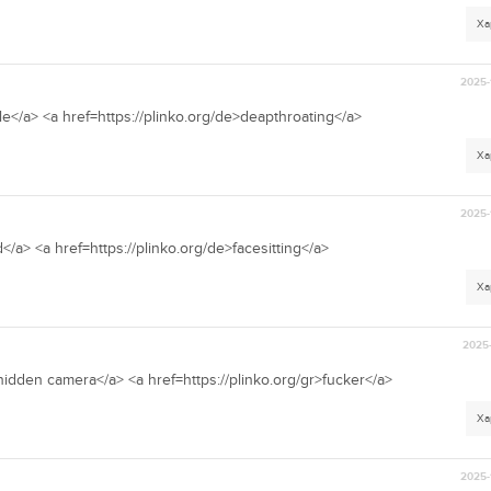
Ха
2025-
ole</a> <a href=https://plinko.org/de>deapthroating</a>
Ха
2025-
</a> <a href=https://plinko.org/de>facesitting</a>
Ха
2025-
>hidden camera</a> <a href=https://plinko.org/gr>fucker</a>
Ха
2025-