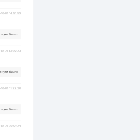
бүртгэл энэ сарын 10-
нд эхэлнэ
10-01 14:51:59
2 өдөр
0
0
16 төрлийн эмийг нэг
эх үүсвэрээс
худалдан авах
риулт бичих
журмыг баталлаа
2 өдөр
0
0
10-01 13:07:23
Нэгдүгээр
хорооллын арын
замыг наймдугаар
сарын 6-ны 23:00
риулт бичих
цагаас түр хааж,
борооны ус...
2 өдөр
0
0
10-01 11:22:20
Б.Баярбаатар:
Төсвийн шинэчлэл
хийхгүй, урсгал
зардлаа
үргэлжлүүлэн тэлээд
риулт бичих
байвал ойрын...
2 өдөр
2
0
Татварын өртэй
10-01 07:51:24
шатахуун импортлогч
ААН-үүдийн дансыг
битүүмжлэхгүй