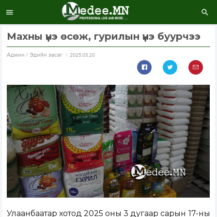
Махны үнэ өсөж, гурилын үнэ буурчээ
Aдмин / Эдийн засаг
2025.03.20
Улаанбаатар хотод 2025 оны 3 дугаар сарын 17-ны