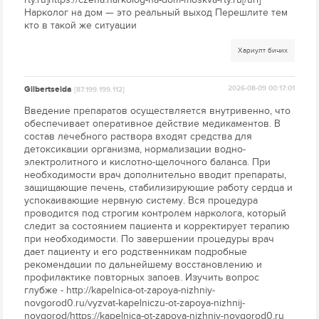
Нарколог на дом — это реальный выход Перешлите тем
кто в такой же ситуации
Хариулт бичих
Gilbertseida
2026-08-09 00:17:01
[87.199.199.112]
Введение препаратов осуществляется внутривенно, что
обеспечивает оперативное действие медикаментов. В
состав лечебного раствора входят средства для
детоксикации организма, нормализации водно-
электролитного и кислотно-щелочного баланса. При
необходимости врач дополнительно вводит препараты,
защищающие печень, стабилизирующие работу сердца и
успокаивающие нервную систему. Вся процедура
проводится под строгим контролем нарколога, который
следит за состоянием пациента и корректирует терапию
при необходимости. По завершении процедуры врач
дает пациенту и его родственникам подробные
рекомендации по дальнейшему восстановлению и
профилактике повторных запоев. Изучить вопрос
глубже - http://kapelnica-ot-zapoya-nizhniy-
novgorod0.ru/vyzvat-kapelniczu-ot-zapoya-nizhnij-
novgorod/https://kapelnica-ot-zapoya-nizhniy-novgorod0.ru