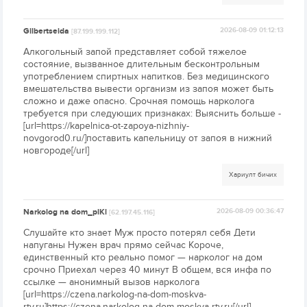
Gilbertseida
2026-08-09 01:12:13
[87.199.199.112]
Алкогольный запой представляет собой тяжелое
состояние, вызванное длительным бесконтрольным
употреблением спиртных напитков. Без медицинского
вмешательства вывести организм из запоя может быть
сложно и даже опасно. Срочная помощь нарколога
требуется при следующих признаках: Выяснить больше -
[url=https://kapelnica-ot-zapoya-nizhniy-
novgorod0.ru/]поставить капельницу от запоя в нижний
новгороде[/url]
Хариулт бичих
Narkolog na dom_plKl
2026-08-09 00:36:47
[62.197.45.116]
Слушайте кто знает Муж просто потерял себя Дети
напуганы Нужен врач прямо сейчас Короче,
единственный кто реально помог — нарколог на дом
срочно Приехал через 40 минут В общем, вся инфа по
ссылке — анонимный вызов нарколога
[url=https://czena.narkolog-na-dom-moskva-
rty.ru]https://czena.narkolog-na-dom-moskva-rty.ru[/url]