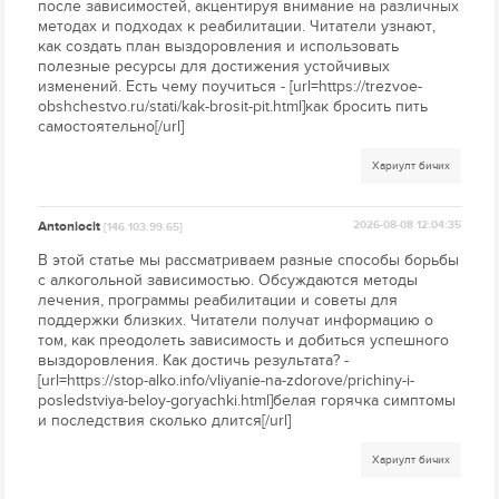
после зависимостей, акцентируя внимание на различных
методах и подходах к реабилитации. Читатели узнают,
как создать план выздоровления и использовать
полезные ресурсы для достижения устойчивых
изменений. Есть чему поучиться - [url=https://trezvoe-
obshchestvo.ru/stati/kak-brosit-pit.html]как бросить пить
самостоятельно[/url]
Хариулт бичих
Antoniocit
2026-08-08 12:04:35
[146.103.99.65]
В этой статье мы рассматриваем разные способы борьбы
с алкогольной зависимостью. Обсуждаются методы
лечения, программы реабилитации и советы для
поддержки близких. Читатели получат информацию о
том, как преодолеть зависимость и добиться успешного
выздоровления. Как достичь результата? -
[url=https://stop-alko.info/vliyanie-na-zdorove/prichiny-i-
posledstviya-beloy-goryachki.html]белая горячка симптомы
и последствия сколько длится[/url]
Хариулт бичих