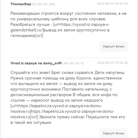
ThomasGop
2026-08-09 05:20:30
[87.199.201.200]
Рекомендации строятся вокруг состояния человека, а не
по универсальному шаблону для всех случаев.
Разобраться лучше - [url=https://vyvod-iz-zapoya-v-
gelendzhike5.ru/]вывод из запоя круглосуточно в
геленджике[/url]
Хариулт бичих
Vivod iz zapoya na domy_snPi
2026-08-09 04:58:28
[146.103.116.11]
Слушайте кто знает Брат снова сорвался Дети напуганы
Нужна срочная помощь на дому Короче, единственное
что вытащило из запоя — вывод из запоя на дому
круглосуточно анонимно Поставили капельницу с
детоксикационным раствором В общем, вся инфа по
ссылке — нарколог вывод из запоя недорого
[url=https://kapelnicza.vyvod-iz-zapoya-na-domu-
moskva.ru]https://kapelnicza.vyvod-iz-zapoya-na-domu-
moskva.ru[/url] Звоните прямо сейчас Перешлите тем кто
в такой же ситуации
Хариулт бичих