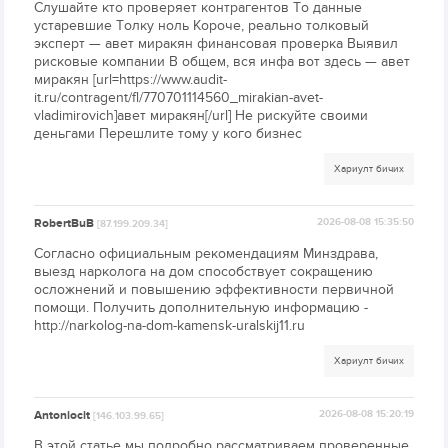
Слушайте кто проверяет контрагентов То данные
устаревшие Толку ноль Короче, реально толковый
эксперт — авет миракян финансовая проверка Выявил
рисковые компании В общем, вся инфа вот здесь — авет
миракян [url=https://www.audit-
it.ru/contragent/fl/770701114560_mirakian-avet-
vladimirovich]авет миракян[/url] Не рискуйте своими
деньгами Перешлите тому у кого бизнес
Хариулт бичих
RobertBuB
2026-08-08 15:35:50
[87.199.209.34]
Согласно официальным рекомендациям Минздрава,
выезд нарколога на дом способствует сокращению
осложнений и повышению эффективности первичной
помощи. Получить дополнительную информацию -
http://narkolog-na-dom-kamensk-uralskij11.ru
Хариулт бичих
Antoniocit
2026-08-08 15:20:19
[146.103.99.65]
В этой статье мы подробно рассматриваем проверенные