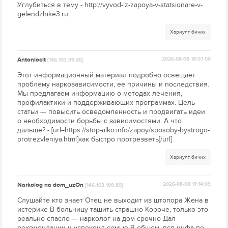
Углубиться в тему - http://vyvod-iz-zapoya-v-statsionare-v-
gelendzhike3.ru
Хариулт бичих
Antoniocit
2026-08-08 18:07:00
[146.103.99.65]
Этот информационный материал подробно освещает
проблему наркозависимости, ее причины и последствия.
Мы предлагаем информацию о методах лечения,
профилактики и поддерживающих программах. Цель
статьи — повысить осведомленность и продвигать идеи
о необходимости борьбы с зависимостями. А что
дальше? - [url=https://stop-alko.info/zapoy/sposoby-bystrogo-
protrezvleniya.html]как быстро протрезветь[/url]
Хариулт бичих
Narkolog na dom_uzOn
2026-08-08 17:14:09
[146.103.109.89]
Слушайте кто знает Отец не выходит из штопора Жена в
истерике В больницу тащить страшно Короче, только это
реально спасло — нарколог на дом срочно Дал
рекомендации и успокоил семью В общем, вся инфа по