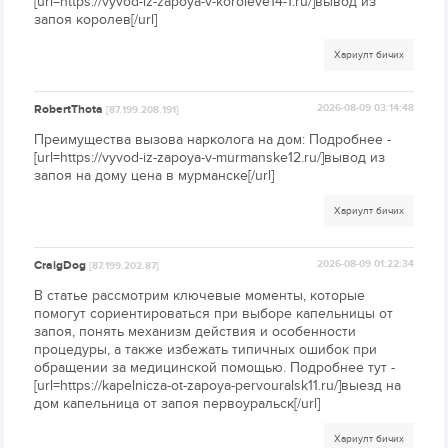
[url=https://vyvod-iz-zapoya-v-koroleve14-1.ru/]вывод из
запоя королев[/url]
Хариулт бичих
RobertThota
2026-08-09 03:14:48
[87.199.208.191]
Преимущества вызова нарколога на дом: Подробнее -
[url=https://vyvod-iz-zapoya-v-murmanske12.ru/]вывод из
запоя на дому цена в мурманске[/url]
Хариулт бичих
CraigDog
2026-08-09 01:22:34
[87.199.202.87]
В статье рассмотрим ключевые моменты, которые
помогут сориентироваться при выборе капельницы от
запоя, понять механизм действия и особенности
процедуры, а также избежать типичных ошибок при
обращении за медицинской помощью. Подробнее тут -
[url=https://kapelnicza-ot-zapoya-pervouralsk11.ru/]выезд на
дом капельница от запоя первоуральск[/url]
Хариулт бичих