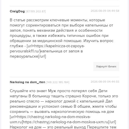
CraigDog
2026-08-09 04:44:58
[87.199.202.87]
В статье рассмотрим ключевые моменты, которые
помогут сориентироваться при выборе капельницы от
запоя, понять механизм действия и особенности
процедуры, а также избежать типичных ошибок при
обращении за медицинской помощью. Изучить вопрос
глубже - [url=https://kapelnicza-ot-zapoya-
pervouralsk11.ru/]капельница от запоя в
первоуральске[/url]
Хариулт бичих
Narkolog na dom_rten
2026-08-09 04:44:55
[148.222.185.184]
Слушайте кто знает Муж просто потерял себя Дети
напуганы В больницу тащить страшно Короче, только это
реально спасло — нарколог домой с капельницей Дал
рекомендации и успокоил семью В общем, жмите чтобы
сохранить — вызвать наркологическую помощь на дом
[url=https://chastnyj.narkolog-na-dom-moskva-
uxm.ru]https://chastnyj.narkolog-na-dom-moskva-uxm.ru[/url]
Нарколог на дом — это реальный выход Перешлите тем