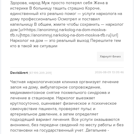
Здорова, народ Муж просто потерял себя Жена в
истерике В больницу тащить страшно Короче,
единственный кто реально помог — услуги нарколога на
дому профессионально Осмотрел и поставил
капельницу В общем, жмите чтобы сохранить — нарколог
дом [url=https://anonimnyj.narkolog-na-dom-moskva-
tfb.ru]https://anonimnyj.narkolog-na-dom-moskva-tfb.ru[/url]
Нарколог на дом — это реальный выход Перешлите тем
кто в такой же ситуации
Хариулт бичих
DavidArert
2026-08-09 13:09:46
[87.199.209.209]
Частная наркологическая клиника организует лечение
запоя на дому, амбулаторное сопровождение,
медикаментозное снятие похмельного синдрома и
лечение в стационаре. Нарколог выезжает
круглосуточно, оценивает физическое и психическое
самочувствие пациента, проверяет пульс и
артериальное давление, а затем определяет
подходящий вариант лечения. Все услуги оказываются
анонимно, без передачи сведений по месту работы и без
постановки на государственный учет. Детальнее -