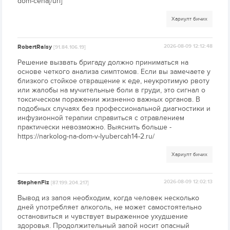
dom-cena[/url]
Хариулт бичих
RobertRaisy
2026-08-09 12:12:48
[91.84.106.19]
Решение вызвать бригаду должно приниматься на
основе четкого анализа симптомов. Если вы замечаете у
близкого стойкое отвращение к еде, неукротимую рвоту
или жалобы на мучительные боли в груди, это сигнал о
токсическом поражении жизненно важных органов. В
подобных случаях без профессиональной диагностики и
инфузионной терапии справиться с отравлением
практически невозможно. Выяснить больше -
https://narkolog-na-dom-v-lyubercah14-2.ru/
Хариулт бичих
StephenFiz
2026-08-09 12:02:13
[87.199.204.217]
Вывод из запоя необходим, когда человек несколько
дней употребляет алкоголь, не может самостоятельно
остановиться и чувствует выраженное ухудшение
здоровья. Продолжительный запой носит опасный