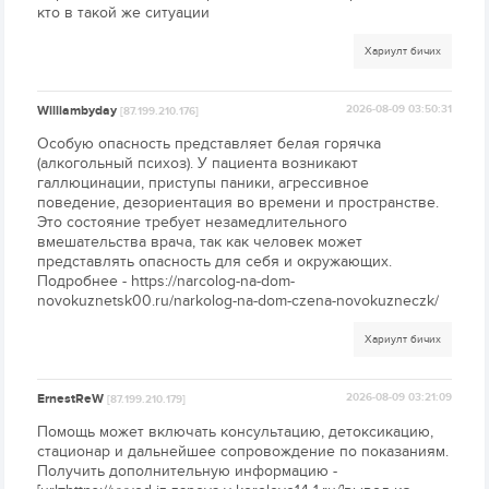
кто в такой же ситуации
Хариулт бичих
Williambyday
2026-08-09 03:50:31
[87.199.210.176]
Особую опасность представляет белая горячка
(алкогольный психоз). У пациента возникают
галлюцинации, приступы паники, агрессивное
поведение, дезориентация во времени и пространстве.
Это состояние требует незамедлительного
вмешательства врача, так как человек может
представлять опасность для себя и окружающих.
Подробнее - https://narcolog-na-dom-
novokuznetsk00.ru/narkolog-na-dom-czena-novokuzneczk/
Хариулт бичих
ErnestReW
2026-08-09 03:21:09
[87.199.210.179]
Помощь может включать консультацию, детоксикацию,
стационар и дальнейшее сопровождение по показаниям.
Получить дополнительную информацию -