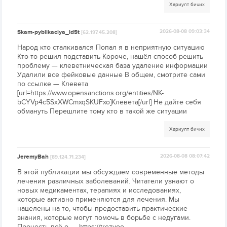
Хариулт бичих
Skam-pyblikaciya_ldSt
2026-08-08 09:03:34
[62.197.45.208]
Народ кто сталкивался Попал я в неприятную ситуацию
Кто-то решил подставить Короче, нашёл способ решить
проблему — клеветническая база удаление информации
Удалили все фейковые данные В общем, смотрите сами
по ссылке — Клевета
[url=https://www.opensanctions.org/entities/NK-
bCYVp4c5SxXWCmxqSKUFxo]Клевета[/url] Не дайте себя
обмануть Перешлите тому кто в такой же ситуации
Хариулт бичих
JeremyBah
2026-08-08 08:07:42
[89.124.71.234]
В этой публикации мы обсуждаем современные методы
лечения различных заболеваний. Читатели узнают о
новых медикаментах, терапиях и исследованиях,
которые активно применяются для лечения. Мы
нацелены на то, чтобы предоставить практические
знания, которые могут помочь в борьбе с недугами.
Прочесть всё о... - https://trezvoe-