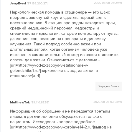
JerryEveri
2026-08-08 04:21:19
[87.199.200.27]
Наркологическая помощь в стационаре — это шанс
прервать замкнутый круг и сделать первый шаг к
восстановлению. В стационаре рядом находится врач,
средний медицинский персонал, медсестры и
специалисты наркологии, которые контролируют пульс,
давление, сон, реакции на препараты и динамику
улучшения. Такой подход особенно важен при
длительных запоях, когда организм человека уже
истощен, а самостоятельный выход из запоя становится
опасен для жизни. Ознакомиться с деталями -
[url=https://vyvod-iz-zapoya-v-statsionare-v-
gelendzhike1.ru/]наркология вывод из запоя в
стационаре[/url]
Хариулт бичих
MatthewTok
2026-08-08 03:58:10
[89.110.87.56]
Информация об обращении не передается третьим
лицам, а детали лечения обсуждаются только с
пациентом. Исследовать вопрос подробнее -
[url=https://vyvod-iz-zapoya-v-koroleve14-2.ru/]вывод из