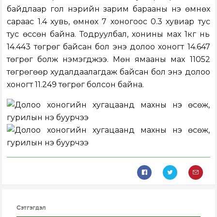
байдлаар гол нэрийн зарим барааны үнэ өмнөх
сараас 1.4 хувь, өмнөх 7 хоногоос 0.3 хувиар тус
тус өссөн байна. Тодруулбал, хонины мах 1кг нь
14.443 төгрөг байсан бол энэ долоо хоногт 14.647
төгрөг болж нэмэгджээ. Мөн ямааны мах 11052
төгрөгөөр худалдаалагдаж байсан бол энэ долоо
хоногт 11.249 төгрөг болсон байна.
Сэтгэгдэл