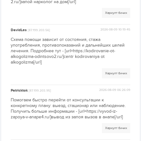
2.ru/]запой нарколог на дом[/url]
Хариулт бичих
DavidLes
2026-08-09 10:19:45
[87.199.203.56]
Схема помощи зависит от состояния, стажа
употребления, противопоказаний и дальнейших целей
лечения. Подробнее тут - [url=https://kodirovanie-ot-
alkogolizma-odintsovo2.ru/]centr kodirovaniya ot
alkogolizma[/url]
Хариулт бичих
Patricktok
2026-08-09 06:26:09
[87.199.203.95]
Помогаем быстро перейти от консультации к
конкретному плану: выезд, стационар или наблюдение.
Получить больше информации - [url=https://vyvod-iz-
zapoya-v-anape4.ru/]вывод из запоя вызов в анапе[/url]
Хариулт бичих