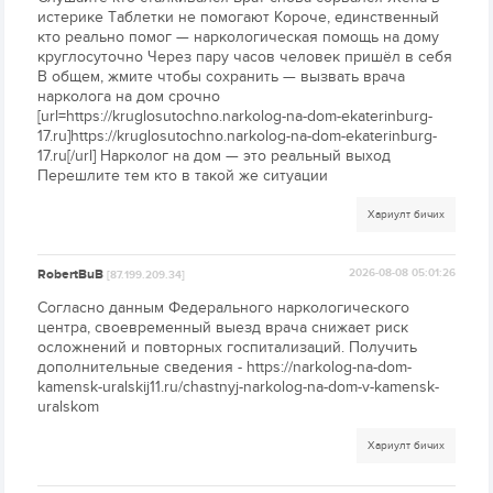
истерике Таблетки не помогают Короче, единственный
кто реально помог — наркологическая помощь на дому
круглосуточно Через пару часов человек пришёл в себя
В общем, жмите чтобы сохранить — вызвать врача
нарколога на дом срочно
[url=https://kruglosutochno.narkolog-na-dom-ekaterinburg-
17.ru]https://kruglosutochno.narkolog-na-dom-ekaterinburg-
17.ru[/url] Нарколог на дом — это реальный выход
Перешлите тем кто в такой же ситуации
Хариулт бичих
RobertBuB
2026-08-08 05:01:26
[87.199.209.34]
Согласно данным Федерального наркологического
центра, своевременный выезд врача снижает риск
осложнений и повторных госпитализаций. Получить
дополнительные сведения - https://narkolog-na-dom-
kamensk-uralskij11.ru/chastnyj-narkolog-na-dom-v-kamensk-
uralskom
Хариулт бичих