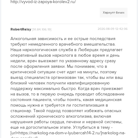
http://vyvod-iz-zapoya-korolev2.ru/
Хариулт бичих
RobertRaisy
2026-08-09 12:42:06
[91.84.106.19]
Алкогольная зависимость и ее острые последствия
требуют немедленного врачебного вмешательства.
Наша наркологическая служба в Люберцах предлагает
оперативный вызов нарколога в любое время и день
недели, врач выезжает по указанному адресу сразу
после оформления заявки. Мы понимаем, что в
критической ситуации счет идет на минуты, поэтому
выезд специалиста организован так, чтобы вы или ваш
близкий человек получили квалифицированную
поддержку максимально быстро. Когда врач приезжает
на вызов, то в первую очередь проводит обследование
состояния пациента, чтобы понять, какая медицинская
помощь нужна и требуется ли госпитализация в
стационар. Такой подход позволяет избежать опасных
осложнений хронического алкоголизма, включая
нарушения работы сердца, печени и нервной системы,
еще на догоспитальном этапе. Углубиться в тему -
[url=https://narkolog-na-dom-v-lyubercah14-2.ru/]narkolog-na-