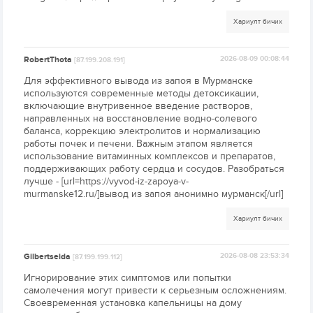
Хариулт бичих
RobertThota
2026-08-09 00:08:44
[87.199.208.191]
Для эффективного вывода из запоя в Мурманске
используются современные методы детоксикации,
включающие внутривенное введение растворов,
направленных на восстановление водно-солевого
баланса, коррекцию электролитов и нормализацию
работы почек и печени. Важным этапом является
использование витаминных комплексов и препаратов,
поддерживающих работу сердца и сосудов. Разобраться
лучше - [url=https://vyvod-iz-zapoya-v-
murmanske12.ru/]вывод из запоя анонимно мурманск[/url]
Хариулт бичих
Gilbertseida
2026-08-08 23:53:34
[87.199.199.112]
Игнорирование этих симптомов или попытки
самолечения могут привести к серьезным осложнениям.
Своевременная установка капельницы на дому