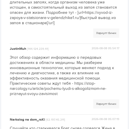
длительных запоях, когда организм человека уже
истощен, а самостоятельный выход из запоя становится
опасен для жизни. Подробнее тут - [url=https://vyvod-iz-
zapoya-v-statsionare-v-gelendzhike1.ru/]быстрый вывод из
запоя в стационаре[/url]
Хариулт бичих
JustinMuh
2026-08-08 05:54:17
[144.124.239.41]
Этот обзор содержит информацию о передовых
достижениях в области медицины. Мы разберем
инновационные технологии, которые меняют подход к
лечению и диагностике, а также их влияние на
эффективность оказания медицинской помощи.
Практические советы ждут тебя - https://stop-
narcology.ru/article/pochemu-lyudi-s-alkogolizmom-ne-
priznayut-svoyu-zavisimost
Хариулт бичих
Narkolog na dom_rsKi
2026-08-08 05:07:19
[62.197.45.211]
Слушайте кто сталкивался Брат снова сорвался Жена в