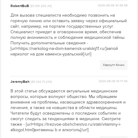
RobertBuB
2026-08-08 10:48:48
[87.199.209.34]
Для вызова специалиста необходимо позвонить на
горячую линию или оставить заявку через официальный
сайт, например, на портале государственных услуг.
Специалист приедет в оговоренное время, обеспечив
полную анонимность и соблюдение медицинской тайны.
Получить дополнительные сведения -
[url=https://narkolog-na-dom-kamensk-uralskij11.ru/]запой
нарколог на дом каменск-уральский[/url]
Хариулт бичих
JeremyBah
2026-08-08 10:17:40
[89.124.71.234]
В этой статье обсуждаются актуальные медицинские
вопросы, которые волнуют общество. Мы обращаем
внимание на проблемы, касающиеся здравоохранения и
лечения, а также на новшества в области медицины.
Читатели будут осведомлены о последних событиях и
смогут следить за тенденциями в медицине. Смотрите
также - [url=https://trezvoe-obshchestvo.ru/stati/vitaminy-i-
alkogol.html]витамины b и алкоголь[/url]