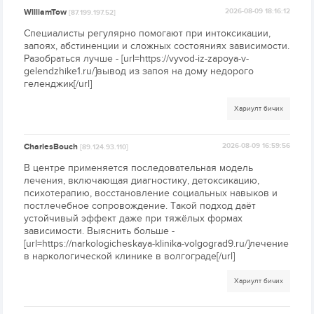
WilliamTow
2026-08-09 18:16:12
[87.199.197.52]
Специалисты регулярно помогают при интоксикации,
запоях, абстиненции и сложных состояниях зависимости.
Разобраться лучше - [url=https://vyvod-iz-zapoya-v-
gelendzhike1.ru/]вывод из запоя на дому недорого
геленджик[/url]
Хариулт бичих
CharlesBouch
2026-08-09 16:59:56
[89.124.93.110]
В центре применяется последовательная модель
лечения, включающая диагностику, детоксикацию,
психотерапию, восстановление социальных навыков и
постлечебное сопровождение. Такой подход даёт
устойчивый эффект даже при тяжёлых формах
зависимости. Выяснить больше -
[url=https://narkologicheskaya-klinika-volgograd9.ru/]лечение
в наркологической клинике в волгограде[/url]
Хариулт бичих