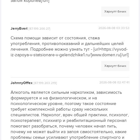
запоя королев[/url]
Хариулт бичих
JerryEveri
2026-08-08 03:33:53
[87.199.200.27]
Схема помощи зависит от состояния, стажа
употребления, противопоказаний и дальнейших целей
лечения. Подробнее можно узнать тут - [url=https://vyvod-
iz-zapoya-v-statsionare-v-gelendzhike1.ru/]www.domen.ru[/url]
Хариулт бичих
JohnnyOffex
2026-08-08 02:47:41
[87.199.203.219]
Алкоголь является сильным наркотиком, зависимость
формируется и на физиологическом, и на
психологическом уровне, поэтому такое состояние
требует комплексной работы сразу нескольких
специалистов. Нарколог, врач общей практики, психолог,
психотерапевт, психиатр и реабилитационный персонал
помогают разобраться, почему человек начал пить,
почему не может выйти из запоя самостоятельно, какие
проблемы семьи усиливают употребление спиртного и