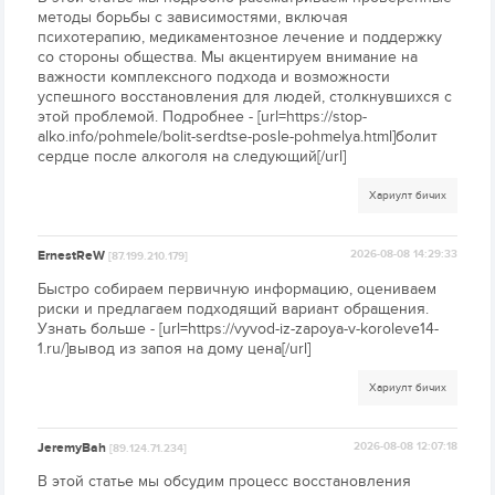
методы борьбы с зависимостями, включая
психотерапию, медикаментозное лечение и поддержку
со стороны общества. Мы акцентируем внимание на
важности комплексного подхода и возможности
успешного восстановления для людей, столкнувшихся с
этой проблемой. Подробнее - [url=https://stop-
alko.info/pohmele/bolit-serdtse-posle-pohmelya.html]болит
сердце после алкоголя на следующий[/url]
Хариулт бичих
ErnestReW
2026-08-08 14:29:33
[87.199.210.179]
Быстро собираем первичную информацию, оцениваем
риски и предлагаем подходящий вариант обращения.
Узнать больше - [url=https://vyvod-iz-zapoya-v-koroleve14-
1.ru/]вывод из запоя на дому цена[/url]
Хариулт бичих
JeremyBah
2026-08-08 12:07:18
[89.124.71.234]
В этой статье мы обсудим процесс восстановления