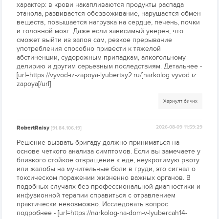
характер: в крови накапливаются продукты распада
этанола, развивается обезвоживание, нарушается обмен
веществ, повышается нагрузка на сердце, печень, почки
и головной мозг. Даже если зависимый уверен, что
сможет выйти из запоя сам, резкое прерывание
употребления способно привести к тяжелой
абстиненции, судорожным припадкам, алкогольному
делирию и другим серьезным последствиям. Детальнее -
[url=https://vyvod-iz-zapoya-lyubertsy2.ru/]narkolog vyvod iz
zapoya[/url]
Хариулт бичих
RobertRaisy
2026-08-09 11:59:29
[91.84.106.19]
Решение вызвать бригаду должно приниматься на
основе четкого анализа симптомов. Если вы замечаете у
близкого стойкое отвращение к еде, неукротимую рвоту
или жалобы на мучительные боли в груди, это сигнал о
токсическом поражении жизненно важных органов. В
подобных случаях без профессиональной диагностики и
инфузионной терапии справиться с отравлением
практически невозможно. Исследовать вопрос
подробнее - [url=https://narkolog-na-dom-v-lyubercah14-