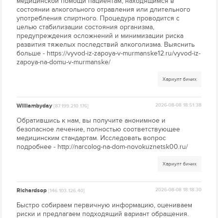
медицинской помощи пациентам, находящимся в
состоянии алкогольного отравления или длительного
употребления спиртного. Процедура проводится с
целью стабилизации состояния организма,
предупреждения осложнений и минимизации риска
развития тяжелых последствий алкоголизма. Выяснить
больше - https://vyvod-iz-zapoya-v-murmanske12.ru/vyvod-iz-
zapoya-na-domu-v-murmanske/
Хариулт бичих
Williambyday
2026-08-08 18:51:38
[87.199.210.176]
Обратившись к нам, вы получите анонимное и
безопасное лечение, полностью соответствующее
медицинским стандартам. Исследовать вопрос
подробнее - http://narcolog-na-dom-novokuznetsk00.ru/
Хариулт бичих
Richardsop
2026-08-08 18:18:30
[146.103.126.40]
Быстро собираем первичную информацию, оцениваем
риски и предлагаем подходящий вариант обращения.