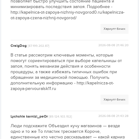
позволяет быстро улучшить состояние пациента и
минимизировать последствия запоя. Подробнее -
http://kapelnica-ot-zapoya-nizhniy-novgorod0.ru/kapelnicza-
ot-zapoya-czena-nizhnij-novgorod/
Хариулт бичих
CraigDog
2026-08-08 21:46:20
[87.199.202.87]
В статье рассмотрим ключевые моменты, которые
помогут сориентироваться при выборе капельницы от
запоя, понять механизм действия и особенности
процедуры, а также избежать типичных ошибок при
обращении за медицинской помощью. Получить
дополнительную информацию - http://kapelnicza-ot-
zapoya-pervouralsk11.ru
Хариулт бичих
Lychshie karnizi_peOr
2026-08-08 21:43:28
[89.124.103.152]
Люди подскажите Объездил кучу магазинов — везде
одно и то же То пластик трескается Короче,
единственные кто честно рассказывает — какой карниз