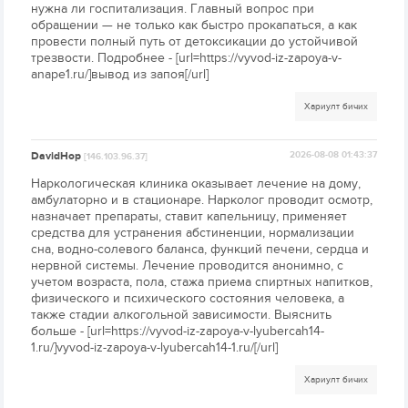
нужна ли госпитализация. Главный вопрос при
обращении — не только как быстро прокапаться, а как
провести полный путь от детоксикации до устойчивой
трезвости. Подробнее - [url=https://vyvod-iz-zapoya-v-
anape1.ru/]вывод из запоя[/url]
Хариулт бичих
DavidHop
2026-08-08 01:43:37
[146.103.96.37]
Наркологическая клиника оказывает лечение на дому,
амбулаторно и в стационаре. Нарколог проводит осмотр,
назначает препараты, ставит капельницу, применяет
средства для устранения абстиненции, нормализации
сна, водно-солевого баланса, функций печени, сердца и
нервной системы. Лечение проводится анонимно, с
учетом возраста, пола, стажа приема спиртных напитков,
физического и психического состояния человека, а
также стадии алкогольной зависимости. Выяснить
больше - [url=https://vyvod-iz-zapoya-v-lyubercah14-
1.ru/]vyvod-iz-zapoya-v-lyubercah14-1.ru/[/url]
Хариулт бичих