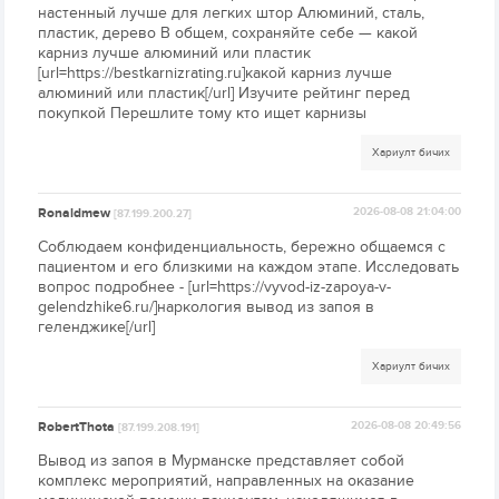
настенный лучше для легких штор Алюминий, сталь,
пластик, дерево В общем, сохраняйте себе — какой
карниз лучше алюминий или пластик
[url=https://bestkarnizrating.ru]какой карниз лучше
алюминий или пластик[/url] Изучите рейтинг перед
покупкой Перешлите тому кто ищет карнизы
Хариулт бичих
Ronaldmew
2026-08-08 21:04:00
[87.199.200.27]
Соблюдаем конфиденциальность, бережно общаемся с
пациентом и его близкими на каждом этапе. Исследовать
вопрос подробнее - [url=https://vyvod-iz-zapoya-v-
gelendzhike6.ru/]наркология вывод из запоя в
геленджике[/url]
Хариулт бичих
RobertThota
2026-08-08 20:49:56
[87.199.208.191]
Вывод из запоя в Мурманске представляет собой
комплекс мероприятий, направленных на оказание