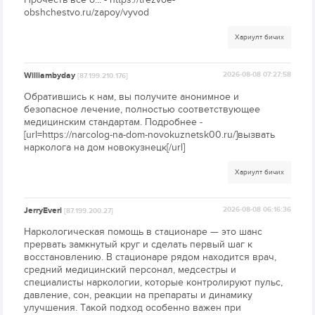
obshchestvo.ru/zapoy/vyvod
Хариулт бичих
Williambyday
2026-08-08 07:27:58
[87.199.210.176]
Обратившись к нам, вы получите анонимное и
безопасное лечение, полностью соответствующее
медицинским стандартам. Подробнее -
[url=https://narcolog-na-dom-novokuznetsk00.ru/]вызвать
нарколога на дом новокузнецк[/url]
Хариулт бичих
JerryEveri
2026-08-08 06:16:36
[87.199.200.27]
Наркологическая помощь в стационаре — это шанс
прервать замкнутый круг и сделать первый шаг к
восстановлению. В стационаре рядом находится врач,
средний медицинский персонал, медсестры и
специалисты наркологии, которые контролируют пульс,
давление, сон, реакции на препараты и динамику
улучшения. Такой подход особенно важен при