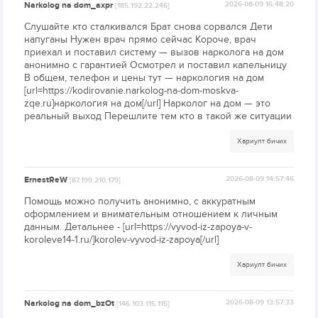
Narkolog na dom_axpr
2026-08-09 16:48:20
[185.192.22.246]
Слушайте кто сталкивался Брат снова сорвался Дети
напуганы Нужен врач прямо сейчас Короче, врач
приехал и поставил систему — вызов нарколога на дом
анонимно с гарантией Осмотрел и поставил капельницу
В общем, телефон и цены тут — наркология на дом
[url=https://kodirovanie.narkolog-na-dom-moskva-
zqe.ru]наркология на дом[/url] Нарколог на дом — это
реальный выход Перешлите тем кто в такой же ситуации
Хариулт бичих
ErnestReW
2026-08-09 14:57:46
[87.199.210.179]
Помощь можно получить анонимно, с аккуратным
оформлением и внимательным отношением к личным
данным. Детальнее - [url=https://vyvod-iz-zapoya-v-
koroleve14-1.ru/]korolev-vyvod-iz-zapoya[/url]
Хариулт бичих
Narkolog na dom_bzOt
2026-08-09 13:57:33
[146.103.115.115]