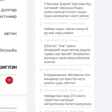
Т.Жанлав: Бидний "Шугаман бус
ЗГ: Автобензин,
системийг ойролцоо бодох
дизель түлшний
м.доллар
супер схемүүд" бүтээл тооцон
онцгой албан
татварыг тэглэлээ
 өгснөөр
бодох математикт нээлт хийсэн
2026-08-04 17:26:48 / Гадаад мэдээ
1 өдөр
2
0
Неймар зодог тайлах эсэхээ 12
З.Мэндсайхан:
н өргөн
дугаар сард шийднэ
Хүнсний нөөцийг
бэлтгэх агуулах,
2026-08-04 10:08:29 / Улстөр
зоорь бэлтгэх ААН-
үүдэд хөнгөлөлттэй
Д.Батлут: “Зэв” сумны
зээл олгоно
айлсхийх
үйлдвэрийг ашиглалтад оруулж,
1 өдөр
1
0
гурван нэр төрлийг үйлдвэрлэн
дотоодын хэрэгцээнд нийлүүлж
Европ дахь
монголчуудын
эхэлсэн
соёлын наадам
ГШИГЛЭН
боллоо
2026-08-04 11:28:33 / Боловсрол
Б.Идэржавхлан: Математик бол
1 өдөр
2
0
амьдралд тулгарах бүх арга
ухааны суурь ойлголт
Өнгөрсөн сард
1,439.2 кг үнэт
2026-08-04 10:30:38 / Эдийн засаг
металл худалдан
авчээ
Наймдугаар сард 270 мянга
гаруй тонн шатахуун
импортлохоор баталгаажуулжээ
1 өдөр
0
0
Б.Найдалаа: Энэ
2026-08-04 10:37:33 / Эдийн засаг