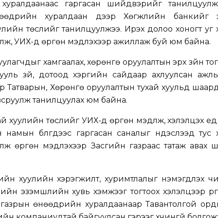
 хуралдаанаас гаргасан шийдвэрийг танилцуулж
өнөөдрийн хуралдаан дээр Хөгжлийн банкийг э
лийн төслийг танилцуулжээ. Ирэх долоо хоногт уг
лж, УИХ-д өргөн мэдүүлэхээр ажиллаж буй юм байна.
улагчдыг хамгаалах, хөрөнгө оруулалтын эрх зүйн то
уль зүй, дотоод хэргийн сайдаар ахлуулсан ажлы
р Татварын, Хөрөнгө оруулалтын тухай хуульд шаар
сруулж танилцуулах юм байна.
й хуулийн төслийг УИХ-д өргөн мэдүүлж, хэлэлцэх үе
 намын бүлгүүдээс гаргасан саналыг үндэслээд тус
лж өргөн мэдүүлэхээр Засгийн газраас татаж авах
йн хуулийн хэрэгжилт, хуримтлалыг нэмэгдүүлэх ч
ийн эзэмшлийн хувь хэмжээг тогтоох хэлэлцээр үр
н газрын өнөөдрийн хуралдаанаар Тавантолгой орд
ийн компаниудтай байгуулсан гэрээг хүчингүй болгож