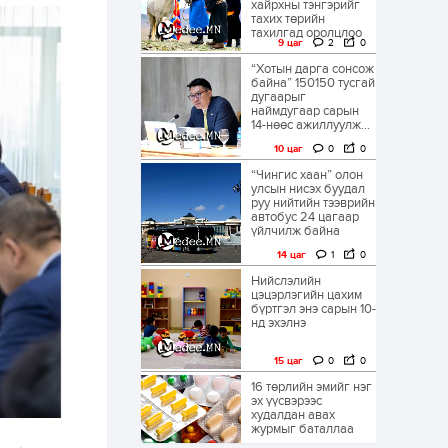
хайрхны тэнгэрийг
тахих төрийн
тахилгад оролцлоо
9 цаг
2
0
“Хотын дарга сонсож
байна” 150150 тусгай
дугаарыг
наймдугаар сарын
14-нөөс ажиллуулж...
10 цаг
0
0
“Чингис хаан” олон
улсын нисэх буудал
руу нийтийн тээврийн
автобус 24 цагаар
үйлчилж байна
14 цаг
1
0
Нийслэлийн
цэцэрлэгийн цахим
бүртгэл энэ сарын 10-
нд эхэлнэ
15 цаг
0
0
16 төрлийн эмийг нэг
эх үүсвэрээс
худалдан авах
журмыг баталлаа