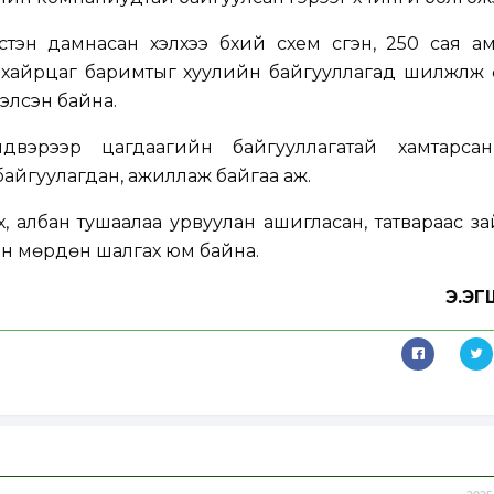
тэн дамнасан хэлхээ бүхий схем үүсгэн, 250 сая а
 хайрцаг баримтыг хуулийн байгууллагад шилжүүлж
хэлсэн байна.
вэрээр цагдаагийн байгууллагатай хамтарса
 байгуулагдан, ажиллаж байгаа аж.
, албан тушаалаа урвуулан ашигласан, татвараас з
үсгэн мөрдөн шалгах юм байна.
Э.Э