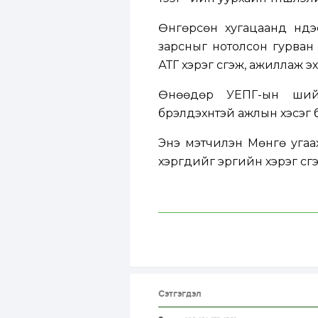
Өнгөрсөн хугацаанд үндэс
зарсныг нотолсон гурван
АТГ хэрэг үүсгэж, ажиллаж э
Өнөөдөр УЕПГ-ын шийд
бүрэлдэхүүнтэй ажлын хэсэг
Энэ мэтчилэн Мөнгө угаах
хэргүүдийг эрүүгийн хэрэг ү
Сэтгэгдэл