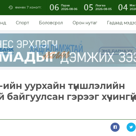
06
05
04
Пүрэв
Лхагва
Мяг
өмнөх 7 хоногт:
2026-08-06
2026-08-05
202
энд
Спорт
Боловсрол
Орон нутаг
Гадаад мэдэ
"-ийн уурхайн түншлэлийн
байгуулсан гэрээг хүчингү