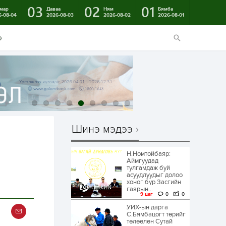
03
02
01
мар
Даваа
Ням
Бямба
6-08-04
2026-08-03
2026-08-02
2026-08-01
э
Шинэ мэдээ
Н.Номтойбаяр:
й
Аймгуудад
тулгамдаж буй
асуудлуудыг долоо
хоног бүр Засгийн
газрын...
9 цаг
0
0
УИХ-ын дарга
С.Бямбацогт төрийг
төлөөлөн Сутай