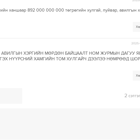
2025-
ийн ханшаар 892 000 000 000 төгрөгийн хулгай, луйвар, авилгын х
Ха
2025-
Р, АВИЛГЫН ХЭРГИЙН МӨРДӨН БАЙЦААЛТ НОМ ЖУРМЫН ДАГУУ 
Н ГЭХ НҮҮРСНИЙ ХАМГИЙН ТОМ ХУЛГАЙЧ ДЭЭЛЭЭ НӨМРӨӨД ШО
Ха
2
сэтгэ