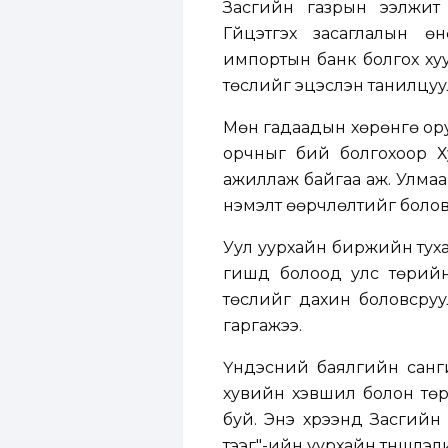
Засгийн газрын ээлжит
Гүйцэтгэх засаглалын 
импортын банк болгох хуу
төслийг эцэслэн танилцуу
Мөн гадаадын хөрөнгө ору
орчныг бий болгохоор Ху
ажиллаж байгаа аж. Улмаа
нэмэлт өөрчлөлтийг болов
Уул уурхайн биржийн туха
гишүүд болоод улс төрийн
төслийг дахин боловсруу
гаргажээ.
Үндэсний баялгийн санги
хувийн хэвшил болон төр
буй. Энэ хүрээнд Засгий
тээг"-ийн уурхайн түншлэл