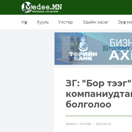
Нүүр
Хууль
Улстөр
Эдийн засаг
Эрүүл м
ЗГ: "Бор тээг
компаниудтай 
болголоо
Aдмин / Улстөр
2025.04.23