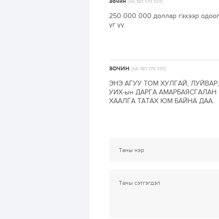
Зочин
[66.181.179.139]
250 000 000 доллар гэхээр одоог
үг үү.
ЗОЧИН
[66.181.179.139]
ЭНЭ АГУУ ТОМ ХУЛГАЙ, ЛУЙВА
УИХ-ын ДАРГА АМАРБАЯСГАЛА
ХААЛГА ТАТАХ ЮМ БАЙНА ДАА.