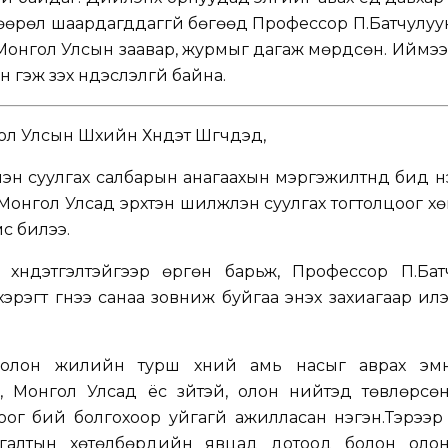
вшөөрөл шаардагддаггүй бөгөөд Профессор П.Батчулуу
н Монгол Улсын заавар, журмыг дагаж мөрдсөн. Иймээ
н гэж үзэх үндэслэлгүй байна.
Улсын Шүүхийн Хүндэт Шүүгчдэд,
лэн суулгах салбарын анагаахын мэргэжилтнүүд бид н
Монгол Улсад эрхтэн шилжүүлэн суулгах тогтолцоог хөг
үс билээ.
н хүндэтгэлтэйгээр өргөн барьж, Профессор П.Бат
хэрэгт гүнээ санаа зовниж буйгаа энэхүү захиагаар и
 олон жилийн турш хүний амь насыг аврах эм
ж, Монгол Улсад ёс зүйтэй, олон нийтэд төвлөрсө
оог бий болгохоор уйгагүй ажилласан нэгэн.Тэрээр V
галтын хөтөлбөрүүдийн явцад дотоод болон оло