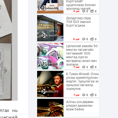
бүртгэлийг
цуцалснаар бизнес
эрхлэхэд таатай...
4 цаг
0
0
Долдугаар сард
709.503 зөрчил
бүртгэгджээ
6 цаг
0
0
Цалинтай ээжийн 50
мянган төгрөгийн
тэтгэмжийг 500
мянгад хүргэх
өргөдөлд санал авч
эхэлжээ
7 цаг
2
0
Б.Түмэн-Өлзий: Олон
улсад хуримтлуулсан
мэдлэг, туршлагаа эх
орныхоо хөгжилд
зориулна
7 цаг
0
0
Алтны үнэ дөрвөн
улирал дараалан
өсөж байна
лгах нь
р цөсний