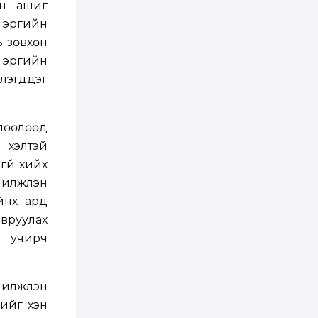
йн ашиг
2 өдөр
0
0
Т.Жанлав: Бидний
эрүүгийн
"Шугаман бус
ь зөвхөн
системийг ойролцоо
бодох супер схемүүд"
эрүүгийн
бүтээл тооцон
бодох...
лэгддэг
2 өдөр
7
3
С.Бямбацогт:
Хэлэлцүүлгээс илүү
хэрэгжилт,
өлөөлөөд
амлалтаас илүү
бодит үр дүн чухал
 үхэлтэй
3 өдөр
0
0
гүй хийх
Неймар зодог тайлах
лжүүлэн
эсэхээ 12 дугаар сард
шийднэ
нхүү ард
авруулах
3 өдөр
0
3
л учирч
Нийслэлийн 30
дугаар сургуулийг 10
дугаар сарын 1-нд
ашиглалтад оруулна
илжүүлэн
гийг хэн
3 өдөр
0
0