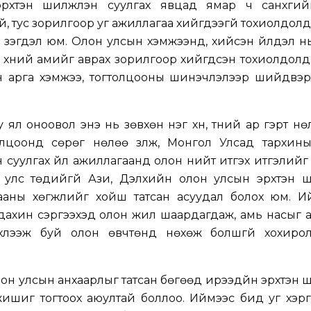
хтэн шилжүүлэн суулгах явцад ямар ч санхүүги
, тус зорилгоор уг ажиллагаа хийгдээгүй тохиолдолд 
 үзэгдэл юм. Олон улсын хэмжээнд, хийсэн үйлдэл н
, хүний амийг аврах зорилгоор хийгдсэн тохиолдолд 
йн арга хэмжээ, тогтолцооны шинэчлэлээр шийдвэр
туу ял оноовол энэ нь зөвхөн нэг хүн, түүний ар гэрт н
гтолцоонд сөрөг нөлөө үзүүлж, Монгол Улсад тархины
 суулгах үйл ажиллагаанд олон нийт итгэх итгэлийг ү
улс төдийгүй Ази, Дэлхийн олон улсын эрхтэн ши
хааны хөгжлийг хойш татсан асуудал болох юм. Ий
дахин сэргээхэд олон жил шаардагдаж, амь насыг 
үлээж буй олон өвчтөнд нөхөж болшгүй хохиро
лон улсын анхаарлыг татсан бөгөөд ирээдүйн эрхтэн ш
жишиг тогтоох аюултай боллоо. Иймээс бид уг хэр