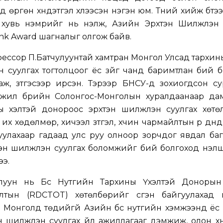
д өргөн хүндэтгэл хүлээсэн нэгэн юм. Түүний хийж бүтэ
 хувь нэмрийг нь үнэлж, Азийн Эрхтэн Шилжүүлэн 
llink Award шагналыг олгож байв.
ессор П.Батчулуунтай хамтран Монгол Улсад тархины
н суулгах тогтолцоог ёс зүйг чанд баримтлан бий 
ж, зүтгэсээр ирсэн. Тэрээр БНСУ-д зохиогдсон су
жил бүрийн Солонгос-Монголын хуралдаанаар да
үхэлтэй донороос эрхтэн шилжүүлэн суулгах хөтө
 их хөдөлмөр, хичээл зүтгэл, хүчин чармайлтын үр дүн
лгуулахаар гадаад улс руу олноор зорчдог явдал баг
эн шилжүүлэн суулгах боломжийг бий болгоход үнэлш
ээ.
луун нь Бүс Нутгийн Тархины Үхэлтэй Донорын
лтын (RDCTOT) хөтөлбөрийг үүсгэн байгуулахад го
өн Монголд төдийгүй Азийн бүс нутгийн хэмжээнд ёс 
 шилжүүлэн суулгах үйл ажиллагааг дэмжиж, олон х