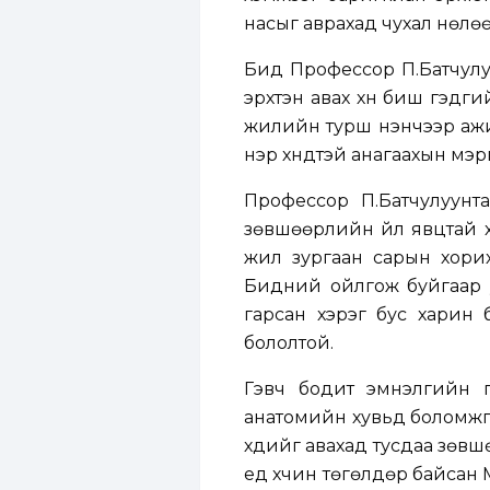
насыг аврахад чухал нөлөө ү
Бид Профессор П.Батчулу
эрхтэн авах хүн биш гэдги
жилийн турш үнэнчээр ажи
нэр хүндтэй анагаахын мэ
Профессор П.Батчулуунта
зөвшөөрлийн үйл явцтай х
жил зургаан сарын хорих
Бидний ойлгож буйгаар у
гарсан хэрэг бус харин б
бололтой.
Гэвч бодит эмнэлгийн пр
анатомийн хувьд боломжгү
хүүдийг авахад тусдаа зө
үед хүчин төгөлдөр байса