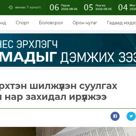
06
05
04
Пүрэв
Лхагва
Мяг
өмнөх 7 хоногт:
2026-08-06
2026-08-05
202
энд
Спорт
Боловсрол
Орон нутаг
Гадаад мэдэ
рхтэн шилжүүлэн суулгах
 нар захидал ирүүлжээ