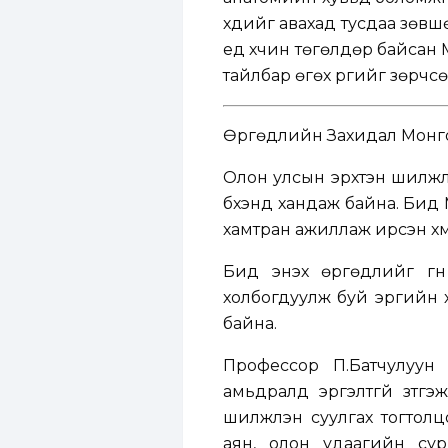
хүүдийг авахад тусдаа зө
үед хүчин төгөлдөр байса
тайлбар өгөх үүргийг зөрчсө
Өргөдлийн Захидал Монгол 
Олон улсын эрхтэн шилжүү
бүхэнд хандаж байна. Бид 
хамтран ажиллаж ирсэн хүмү
Бид энэхүү өргөдлийг гү
холбогдуулж буй эрүүгийн 
байна.
Профессор П.Батчулуун
амьдралд эргэлтгүй зүтгэ
шилжүүлэн суулгах тогтолц
аян, олон удаагийн сур