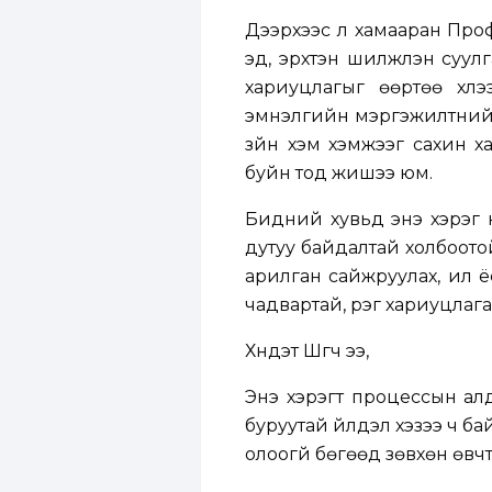
Дээрхээс үл хамааран Про
эд, эрхтэн шилжүүлэн суул
хариуцлагыг өөртөө хүлэ
эмнэлгийн мэргэжилтний х
зүйн хэм хэмжээг сахин х
буйн тод жишээ юм.
Бидний хувьд энэ хэрэг н
дутуу байдалтай холбоото
арилган сайжруулах, илүү ё
чадвартай, үүрэг хариуцла
Хүндэт Шүүгч ээ,
Энэ хэрэгт процессын алд
буруутай үйлдэл хэзээ ч ба
олоогүй бөгөөд зөвхөн өвчт