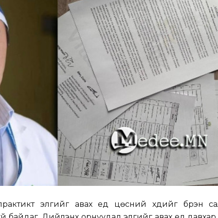
актикт элгийг авах үед цөсний хүүдийг бүрэн са
й байдаг. Дийлэнх орнуудад элгийг авах үед давха