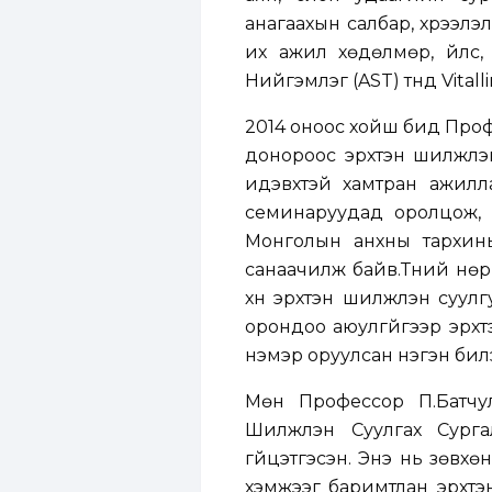
анагаахын салбар, хүрээлэл
их ажил хөдөлмөр, үйлс,
Нийгэмлэг (AST) түүнд Vita
2014 оноос хойш бид Проф
донороос эрхтэн шилжүүлэ
идэвхтэй хамтран ажилла
семинаруудад оролцож, 
Монголын анхны тархины 
санаачилж байв.Түүний нөр
хүн эрхтэн шилжүүлэн суу
орондоо аюулгүйгээр эрхт
нэмэр оруулсан нэгэн бил
Мөн Профессор П.Батчу
Шилжүүлэн Суулгах Сурга
гүйцэтгэсэн. Энэ нь зөвх
хэмжээг баримтлан эрхтэн