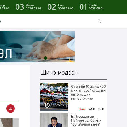
03
02
01
мар
Даваа
Ням
Бямба
6-08-04
2026-08-03
2026-08-02
2026-08-01
э
Шинэ мэдээ
Сүүлийн 10 жилд 700
мянга гаруй суудлын
авто машин
импортолжээ
3 цаг
0
0
Б.Пүрэвдагва:
Найман салбарын
103 үйлчилгээний