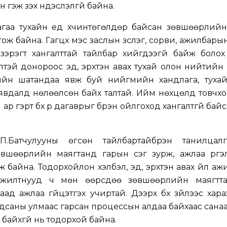
н гэж үзэх үндэслэлгүй байна.
аа тухайн үед хүчинтөгөлдөр байсан зөвшөөрлийн 
 байна. Гагцхүү мэс заслын зүслэг, сорви, ажилбары
зэрэгт хангалттай тайлбар хийгдээгүй байж болох
лтэй донороос эд, эрхтэн авах тухай олон нийтийн
лийн шатандаа явж буй нийгмийн хандлага, тухай
явдалд нөлөөлсөн байх талтай. Ийм нөхцөлд товчх
р гэрт бүх үр дагаврыг бүрэн ойлгоход хангалтгүй бай
.Батчулууны өгсөн тайлбартайбүрэн танилцалг
шөөрлийн маягтанд гарын үсэг зурж, ажлаа үргэлж
 байна. Тодорхойлон хэлбэл, эд, эрхтэн авах үйл аж
 ажилтнууд ч мөн өөрсдөө зөвшөөрлийн маягтта
аад ажлаа гүйцэтгэх учиртай. Дээрх бүх зүйлээс хар
саны улмаас гарсан процессын алдаа байхаас сана
 байхгүй нь тодорхой байна.