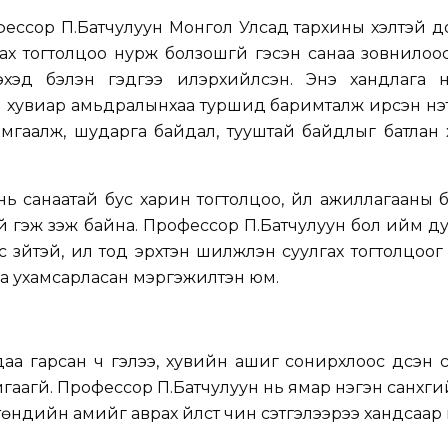
фессор П.Батчулуун Монгол Улсад тархины үхэлтэй 
гах тогтолцоо нурж болзошгүй гэсэн санаа зовнилоос ү
эхэд бэлэн гэдгээ илэрхийлсэн. Энэ хандлага нь
увиар амьдралынхаа туршид баримталж ирсэн үнэт 
амгаалж, шударга байдал, тууштай байдлыг батлан
ь санаатай бус харин тогтолцоо, үйл ажиллагааны б
й гэж үзэж байна. Профессор П.Батчулуун бол ийм д
с зүйтэй, ил тод эрхтэн шилжүүлэн суулгах тогтолцоог х
гаа ухамсарласан мэргэжилтэн юм.
аа гарсан ч гэлээ, хувийн ашиг сонирхлоос үүдсэн 
йгаагүй. Профессор П.Батчулуун нь ямар нэгэн санхүүг
өнүүдийн амийг аврах үйлст чин сэтгэлээрээ хандсаар