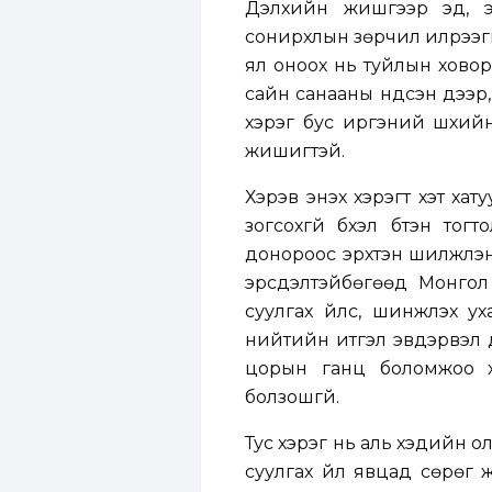
Дэлхийн жишгээр эд, эр
сонирхлын зөрчил илрээгүй
ял оноох нь туйлын ховор
сайн санааны үндсэн дээр
хэрэг бус иргэний шүүхи
жишигтэй.
Хэрэв энэхүү хэрэгт хэт ха
зогсохгүй бүхэл бүтэн то
донороос эрхтэн шилжүүлэн
эрсдэлтэйбөгөөд Монгол 
суулгах үйлс, шинжлэх у
нийтийн итгэл эвдэрвэл 
цорын ганц боломжоо х
болзошгүй.
Тус хэрэг нь аль хэдийн о
суулгах үйл явцад сөрөг 