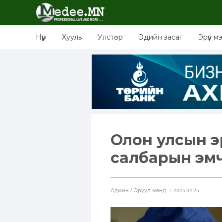
Нүүр
Хууль
Улстөр
Эдийн засаг
Эрүүл м
Олон улсын э
салбарын эмч
Aдмин / Эрүүл мэнд
2025.04.25