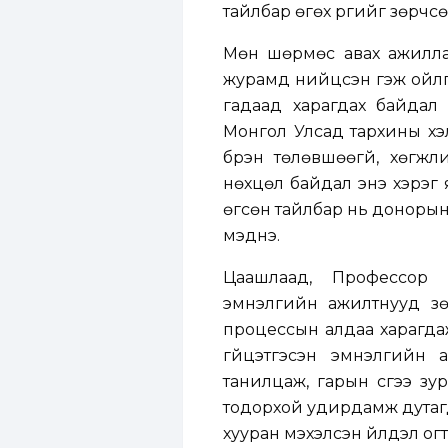
тайлбар өгөх үүргийг зөрчсө
Мөн шөрмөс авах ажиллаг
журамд нийцсэн гэж ойлгож
гадаад харагдах байдал 
Монгол Улсад тархины үхэ
бүрэн төлөвшөөгүй, хөгж
нөхцөл байдал энэ хэрэг 
өгсөн тайлбар нь донорын а
мэднэ.
Цаашлаад, Профессор П
эмнэлгийн ажилтнууд зөв
процессын алдаа харагдаж
гүйцэтгэсэн эмнэлгийн
танилцаж, гарын үсгээ зур
тодорхой удирдамж дутагд
хууран мэхэлсэн үйлдэл огт