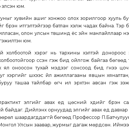
зүүлсэн юм.
уныг хувийн ашиг хонжоо олох зорилгоор хууль бу
йг бүрэн итгэлтэйгээр батлан хэлж чадах байна. Тэр 
лласан, олон улсын түвшинд ёс зүйн манлайллаар үн
ргэжилтэн юм.
й холбоотой хэрэг нь тархины үхэлтэй донороос 
олбоотойгоор үүссэн гэж бид ойлгож байгаа бөгөөд т
 ял оноосон тухай мэдээг сонсоод бид гүнээ цоч
г хэргийг шүүхээс үйл ажиллагааны явцын хяналта
уруу ташаа тайлбар өгч илүү эрхтэн авсан гэж үзэ
актикт элгийг авах үед цөсний хүүдийг бүрэн са
й байдаг. Дийлэнх орнуудад элгийг авах үед давха
вшөөрөл шаардагддаггүй бөгөөд Профессор П.Батчулуу
н Монгол Улсын заавар, журмыг дагаж мөрдсөн. Иймээ