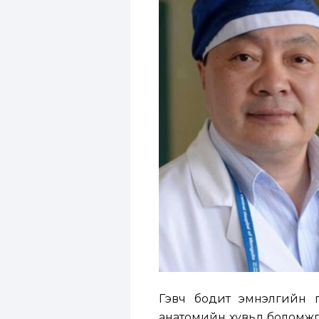
Гэвч бодит эмнэлгийн пр
анатомийн хувьд боломжгү