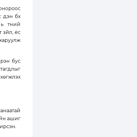
донороос
2 өдөр
2
0
үдэн бүх
Өнгөрсөн сард
1,439.2 кг үнэт
 түүний
металл худалдан
авчээ
зүйл, ёс
 харуулж
2 өдөр
0
0
Б.Найдалаа: Энэ
өвөл илүү хүнд байж
магадгүй учир төр,
үрэн бус
эрчим хүчний
байгууллагууд, иргэд
утагдлыг
бэлтгэлээ...
2 өдөр
6
0
өгжүүлэх
Өнөөдөр сондгой
тоогоор төгссөн
автомашинтай иргэд
бензин авна
2 өдөр
0
3
санаатай
ЗГ: Шатахууны
ийн ашиг
хангамж,
нийлүүлэлтийг
 ирсэн.
тогтворжуулах
асуудлыг хэлэлцэж
байна