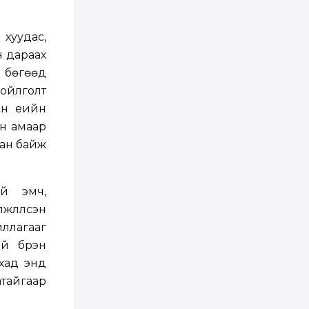
ААН-үүдийн дансыг
битүүмжлэхгүй
хуудас,
1 өдөр
1
0
н дараах
Нөөцийн махны
худалдаа,
 бөгөөд
борлуулалтыг
нээлттэй ил тод
 ойлголт
болгоно
н үеийн
2 өдөр
0
0
он амаар
ЗГ: Автобензин,
дизель түлшний
сан байж
онцгой албан
татварыг тэглэлээ
2 өдөр
3
0
үй эмч,
З.Мэндсайхан:
лүүлсэн
Хүнсний нөөцийг
бэлтгэх агуулах,
иллагааг
зоорь бэлтгэх ААН-
үүдэд хөнгөлөлттэй
й бүрэн
зээл олгоно
2 өдөр
1
0
ахад энд
Европ дахь
атайгаар
монголчуудын
соёлын наадам
боллоо