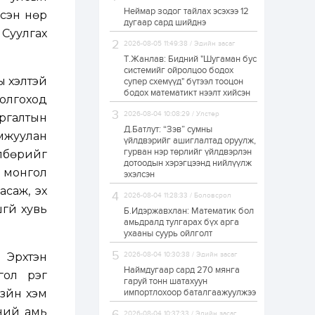
Неймар зодог тайлах эсэхээ 12
эсэн нөр
Н.Номтойбаяр:
дугаар сард шийднэ
Аймгуудад
Суулгах
тулгамдаж буй
асуудлуудыг долоо
2026-08-05 11:49:38 / Эдийн засаг
хоног бүр Засгийн
Т.Жанлав: Бидний "Шугаман бус
газрын...
системийг ойролцоо бодох
1 өдөр
0
0
 үхэлтэй
супер схемүүд" бүтээл тооцон
УИХ-ын дарга
бодох математикт нээлт хийсэн
болгоход
С.Бямбацогт төрийг
төлөөлөн Сутай
2026-08-04 10:08:29 / Улстөр
ргалтын
хайрхны тэнгэрийг
тахих төрийн
Д.Батлут: “Зэв” сумны
мжуулан
тахилгад оролцлоо
үйлдвэрийг ашиглалтад оруулж,
1 өдөр
2
0
гурван нэр төрлийг үйлдвэрлэн
лбөрийг
дотоодын хэрэгцээнд нийлүүлж
“Хотын дарга сонсож
д монгол
байна” 150150 тусгай
эхэлсэн
дугаарыг
асаж, эх
наймдугаар сарын
2026-08-04 11:28:33 / Боловсрол
14-нөөс ажиллуулж...
гүй хувь
Б.Идэржавхлан: Математик бол
1 өдөр
0
0
амьдралд тулгарах бүх арга
ухааны суурь ойлголт
“Чингис хаан” олон
улсын нисэх буудал
 Эрхтэн
2026-08-04 10:30:38 / Эдийн засаг
руу нийтийн тээврийн
автобус 24 цагаар
Наймдугаар сард 270 мянга
л үүрэг
үйлчилж байна
гаруй тонн шатахуун
зүйн хэм
импортлохоор баталгаажуулжээ
1 өдөр
1
0
үний амь
Нийслэлийн
2026-08-04 10:37:33 / Эдийн засаг