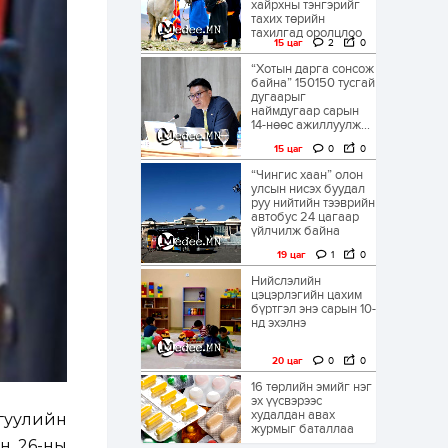
хайрхны тэнгэрийг
тахих төрийн
тахилгад оролцлоо
15 цаг
2
0
“Хотын дарга сонсож
байна” 150150 тусгай
дугаарыг
наймдугаар сарын
14-нөөс ажиллуулж...
15 цаг
0
0
“Чингис хаан” олон
улсын нисэх буудал
руу нийтийн тээврийн
автобус 24 цагаар
үйлчилж байна
19 цаг
1
0
Нийслэлийн
цэцэрлэгийн цахим
бүртгэл энэ сарын 10-
нд эхэлнэ
20 цаг
0
0
16 төрлийн эмийг нэг
эх үүсвэрээс
худалдан авах
гуулийн
журмыг баталлаа
ын 26-ны