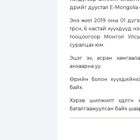
өдрийг дуустал E-Mongolia
Энэ жил 2019 оны 01 дүгэ
төрсөн, 6 настай хүүхдүүд
тооцоогоор Монгол Улсы
суралцах юм.
Эцэг эх, асран хамгаал
анхаарна уу.
Өөрийн болон хүүхдийнхэ
байх;
Хэрэв шилжилт хөдөлгөөн
баталгаажуулсан байх шаа