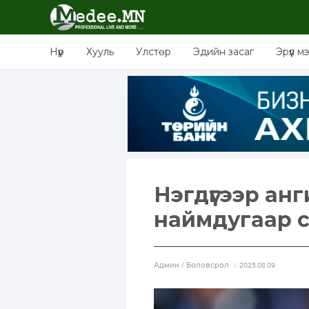
Нүүр
Хууль
Улстөр
Эдийн засаг
Эрүүл м
Нэгдүгээр анг
наймдугаар с
Aдмин / Боловсрол
2025.08.09