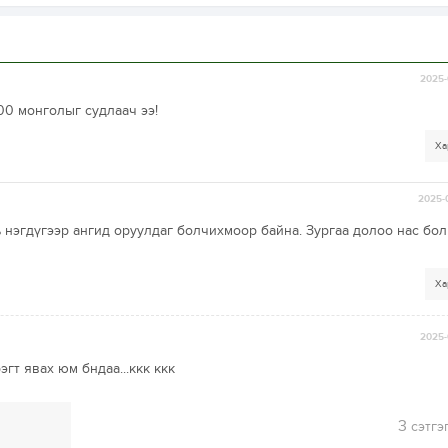
2025-
00 монголыг судлаач ээ!
Ха
2025-
 нэгдүгээр ангид оруулдаг болчихмоор байна. Зургаа долоо нас бол
Ха
2025-
гт явах юм бндаа...ккк ккк
3
сэтгэ