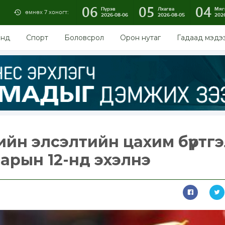
06
05
04
Пүрэв
Лхагва
Мяг
өмнөх 7 хоногт:
2026-08-06
2026-08-05
202
энд
Спорт
Боловсрол
Орон нутаг
Гадаад мэдэ
ийн элсэлтийн цахим бүртг
арын 12-нд эхэлнэ