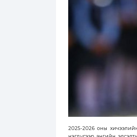
2025-2026 оны хичээлий
нэгдүгээр ангийн элсэлти