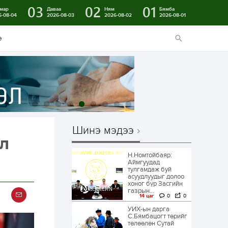
03
02
01
мар
Даваа
Ням
Бямба
6-08-04
2026-08-03
2026-08-02
2026-08-01
э
Шинэ мэдээ
эл
Н.Номтойбаяр:
Аймгуудад
тулгамдаж буй
асуудлуудыг долоо
хоног бүр Засгийн
газрын...
14 цаг
0
0
УИХ-ын дарга
С.Бямбацогт төрийг
төлөөлөн Сутай