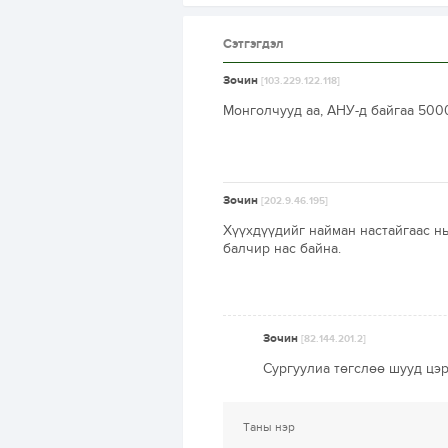
Сэтгэгдэл
Зочин
[103.229.122.118]
Монголчууд аа, АНУ-д байгаа 500
Зочин
[202.9.46.195]
Хүүхдүүдийг найман настайгаас нь
балчир нас байна.
Зочин
[82.144.201.2]
Сургуулиа төгслөө шууд цэрэ