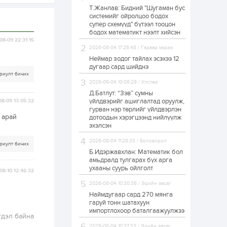
Т.Жанлав: Бидний "Шугаман бус
ЗГ: Автобензин,
системийг ойролцоо бодох
дизель түлшний
супер схемүүд" бүтээл тооцон
онцгой албан
татварыг тэглэлээ
бодох математикт нээлт хийсэн
08-09 22:31:15
2026-08-04 17:26:48 / Гадаад мэдээ
1 өдөр
2
0
Неймар зодог тайлах эсэхээ 12
З.Мэндсайхан:
дугаар сард шийднэ
Хүнсний нөөцийг
риулт бичих
бэлтгэх агуулах,
2026-08-04 10:08:29 / Улстөр
зоорь бэлтгэх ААН-
үүдэд хөнгөлөлттэй
Д.Батлут: “Зэв” сумны
зээл олгоно
үйлдвэрийг ашиглалтад оруулж,
08-09 13:05:32
1 өдөр
1
0
гурван нэр төрлийг үйлдвэрлэн
 арай
дотоодын хэрэгцээнд нийлүүлж
Европ дахь
монголчуудын
эхэлсэн
соёлын наадам
боллоо
2026-08-04 11:28:33 / Боловсрол
риулт бичих
Б.Идэржавхлан: Математик бол
1 өдөр
2
0
амьдралд тулгарах бүх арга
ухааны суурь ойлголт
08-10 12:46:32
Өнгөрсөн сард
1,439.2 кг үнэт
2026-08-04 10:30:38 / Эдийн засаг
металл худалдан
авчээ
Наймдугаар сард 270 мянга
гаруй тонн шатахуун
импортлохоор баталгаажуулжээ
1 өдөр
0
0
гдэл байна
Б.Найдалаа: Энэ
2026-08-04 10:37:33 / Эдийн засаг