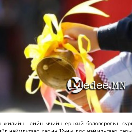
н жилийн Төрийн өмчийн ерөнхий боловсролын сур
йг наймдугаар сарын 12-ны өдрөөс наймдугаар сар