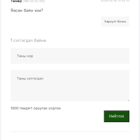
Төмөр
2026-05-18 12:42:51
[188.50.55.195]
Яасан баян юм?
Хариулт бичих
1
сэтгэгдэл байна
1000
тэмдэгт оруулах үлдлээ.
Нийтлэх