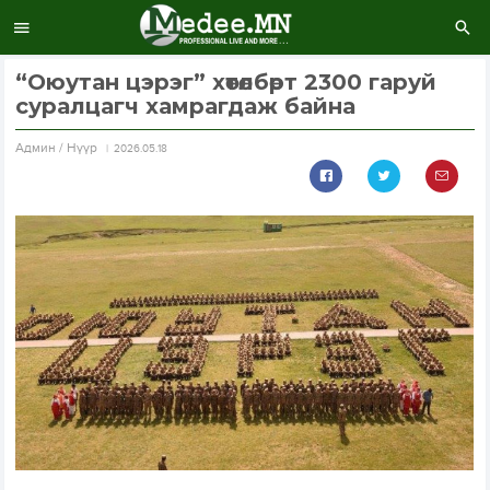
“Оюутан цэрэг” хөтөлбөрт 2300 гаруй
суралцагч хамрагдаж байна
Aдмин / Нүүр
2026.05.18