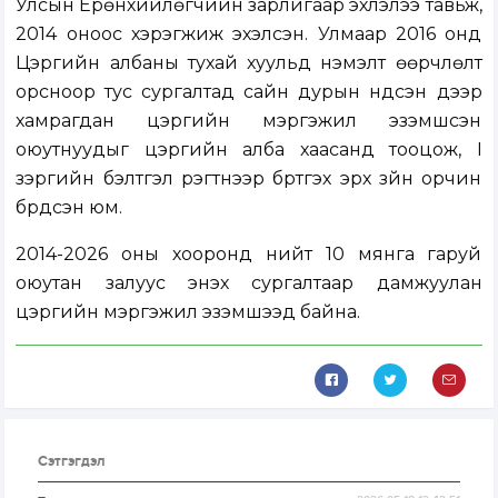
Улсын Ерөнхийлөгчийн зарлигаар эхлэлээ тавьж,
2014 оноос хэрэгжиж эхэлсэн. Улмаар 2016 онд
Цэргийн албаны тухай хуульд нэмэлт өөрчлөлт
орсноор тус сургалтад сайн дурын үндсэн дээр
хамрагдан цэргийн мэргэжил эзэмшсэн
оюутнуудыг цэргийн алба хаасанд тооцож, I
зэргийн бэлтгэл үүрэгтнээр бүртгэх эрх зүйн орчин
бүрдсэн юм.
2014-2026 оны хооронд нийт 10 мянга гаруй
оюутан залуус энэхүү сургалтаар дамжуулан
цэргийн мэргэжил эзэмшээд байна.
Сэтгэгдэл