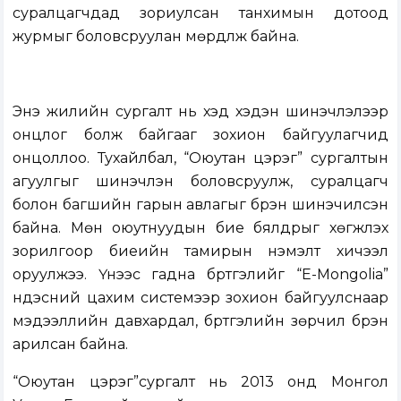
суралцагчдад зориулсан танхимын дотоод
журмыг боловсруулан мөрдүүлж байна.
Энэ жилийн сургалт нь хэд хэдэн шинэчлэлээр
онцлог болж байгааг зохион байгуулагчид
онцоллоо. Тухайлбал, “Оюутан цэрэг” сургалтын
агуулгыг шинэчлэн боловсруулж, суралцагч
болон багшийн гарын авлагыг бүрэн шинэчилсэн
байна. Мөн оюутнуудын бие бялдрыг хөгжүүлэх
зорилгоор биеийн тамирын нэмэлт хичээл
оруулжээ. Үүнээс гадна бүртгэлийг “E-Mongolia”
үндэсний цахим системээр зохион байгуулснаар
мэдээллийн давхардал, бүртгэлийн зөрчил бүрэн
арилсан байна.
“Оюутан цэрэг”сургалт нь 2013 онд Монгол