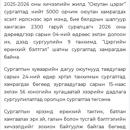
2025-2026 оны хичээлийн жилд “Оюутан цэрэг”
сургалтад нийт 5000 орчим оюутан хамрагдах
хүсэлт ирүүлснээс эрүүл мэнд, бие бялдрын шалгуур
хангасан 2300 гаруй суралцагч 2026 оны
дөрөвдүгээр сарын 04-ний өдрөөс эхлэн долоон
их, дээд сургуулийн 9 танхимд “Цэргийн
ерөнхий бэлтгэл” шатны сургалтад хамрагдаж
байна.
Сургалтын хуваарийн дагуу оюутнууд тавдугаар
сарын 24-ний өдөр хүртэл танхимын сургалтад
хамрагдах бөгөөд зургаадугаар сарын 15-наас
эхлэн 56 хоногийн хугацаатай хээрийн дадлага
сургуулилалтад оролцон сургалтаа төгсөнө.
Сургалтын хүрээнд ерөнхий тактик, батлан
хамгаалах эрх зүй, галын болон тусгай бэлтгэлийн
хичээлүүдийг зохион байгуулж байгаа бөгөөд