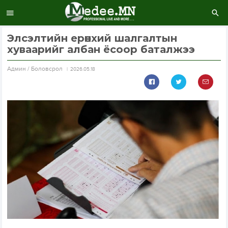
Элсэлтийн ерөнхий шалгалтын
хуваарийг албан ёсоор баталжээ
Aдмин / Боловсрол
2026.05.18