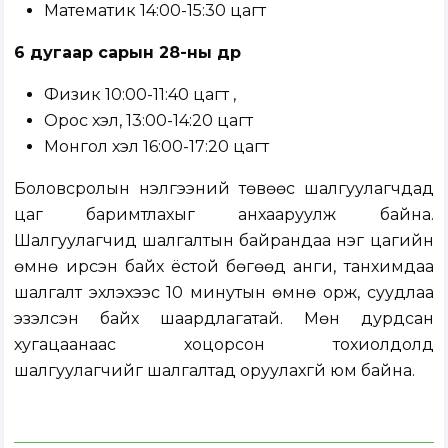
Математик 14:00-15:30 цагт
6 дугаар сарын 28-ны өдөр
Физик 10:00-11:40 цагт ,
Орос хэл, 13:00-14:20 цагт
Монгол хэл 16:00-17:20 цагт
Боловсролын үнэлгээний төвөөс шалгуулагчдад
цаг баримтлахыг анхааруулж байна.
Шалгуулагчид шалгалтын байрандаа нэг цагийн
өмнө ирсэн байх ёстой бөгөөд анги, танхимдаа
шалгалт эхлэхээс 10 минутын өмнө орж, суудлаа
эзэлсэн байх шаардлагатай. Мөн дурдсан
хугацаанаас хоцорсон тохиолдолд
шалгуулагчийг шалгалтад оруулахгүй юм байна.