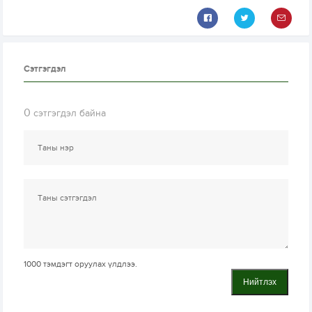
Сэтгэгдэл
0
сэтгэгдэл байна
1000
тэмдэгт оруулах үлдлээ.
Нийтлэх