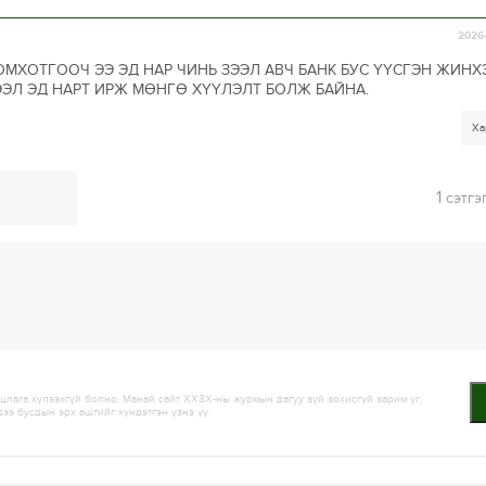
2026-
ХОТГООЧ ЭЭ ЭД НАР ЧИНЬ ЗЭЭЛ АВЧ БАНК БУС ҮҮСГЭН ЖИНХ
ЭЛ ЭД НАРТ ИРЖ МӨНГӨ ХҮҮЛЭЛТ БОЛЖ БАЙНА.
Ха
1
сэтгэ
лага хүлээхгүй болно. Манай сайт ХХЗХ-ны журмын дагуу зүй зохисгүй зарим үг,
дээ бусдын эрх ашгийг хүндэтгэн үзнэ үү.