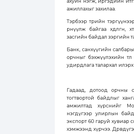
ахуйн нэгж, иргэдийн итгэ
ажиллахыг захилаа.
Тэрбээр төрийн тэргүүнэ
өрнүүлж байгаа хөдөлгөөн
засгийн байдал зэргийн т
Банк, санхүүгийн салбарын
орчныг бэхжүүлэхийн төл
удирдлага талархал илэрх
Гадаад, дотоод орчны с
тогтвортой байдлыг ханг
амжилтад хүрснийг Мон
нэгдүгээр улирлын байдл
экспорт 60 гаруй хувиар өс
хэмжээнд хүрчээ. Дөрөвдүг