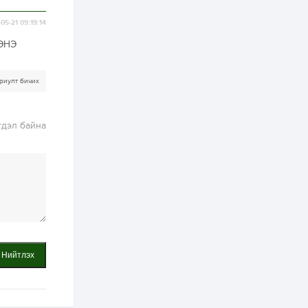
2 өдөр
1
0
05-21 09:19:14
Нөөцийн махны
ЭНЭ
худалдаа,
борлуулалтыг
нээлттэй ил тод
болгоно
риулт бичих
3 өдөр
0
0
ЗГ: Автобензин,
дизель түлшний
гдэл байна
онцгой албан
татварыг тэглэлээ
3 өдөр
3
0
З.Мэндсайхан:
Хүнсний нөөцийг
бэлтгэх агуулах,
зоорь бэлтгэх ААН-
үүдэд хөнгөлөлттэй
зээл олгоно
3 өдөр
2
0
Нийтлэх
Европ дахь
монголчуудын
соёлын наадам
боллоо