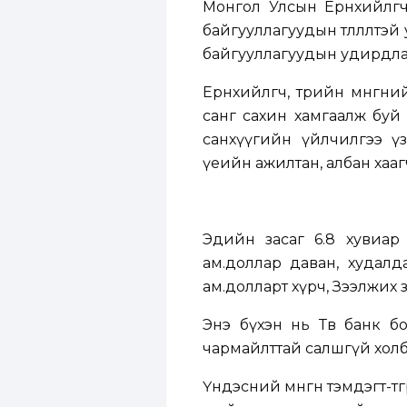
Монгол Улсын Ерөнхийлөг
байгууллагуудын төлөөлөлт
байгууллагуудын удирдлага
Ерөнхийлөгч, төрийн мөнг
санг сахин хамгаалж буй
санхүүгийн үйлчилгээ ү
үеийн ажилтан, албан хаа
Эдийн засаг 6.8 хувиар 
ам.доллар даван, худалда
ам.долларт хүрч, Зээлжих 
Энэ бүхэн нь Төв банк б
чармайлттай салшгүй холб
Үндэсний мөнгөн тэмдэгт-тө