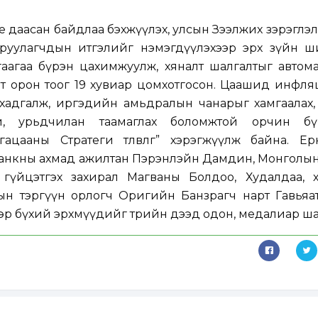
ие даасан байдлаа бэхжүүлэх, улсын Зээлжих зэрэглэ
ө оруулагчдын итгэлийг нэмэгдүүлэхээр эрх зүйн 
аагаа бүрэн цахимжуулж, хяналт шалгалтыг автома
йт орон тоог 19 хувиар цомхотгосон. Цаашид инфл
хадгалж, иргэдийн амьдралын чанарыг хамгаалах, 
атай, урьдчилан таамаглах боломжтой орчин бү
ааны Стратеги төлөвлөгөө” хэрэгжүүлж байна. Ерө
олбанкны ахмад ажилтан Пэрэнлэйн Дамдин, Монголы
гүйцэтгэх захирал Магваны Болдоо, Худалдаа, х
ын тэргүүн орлогч Оригийн Банзрагч нарт Гавьяа
 нэр бүхий эрхмүүдийг төрийн дээд одон, медалиар ша