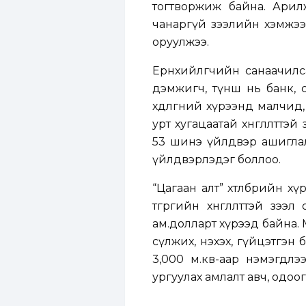
тогтворжиж байна. Арил
чанаргүй зээлийн хэмжээ
оруулжээ.
Ерөнхийлөгчийн санаачилса
дэмжигч, түнш нь банк, 
хөдөлгөөний хүрээнд малчи
урт хугацаатай хөнгөлөлтт
53 шинэ үйлдвэр ашиглал
үйлдвэрлэдэг боллоо.
“Цагаан алт” хөтөлбөрийн
төгрөгийн хөнгөлөлттэй з
ам.долларт хүрээд байна. М
сүлжих, нэхэх, гүйцэтгэн
3,000 м.кв-аар нэмэгдлэ
ургуулах амлалт авч, одоог