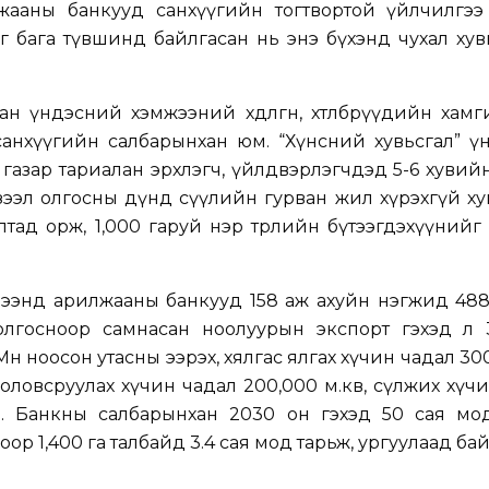
жааны банкууд санхүүгийн тогтвортой үйлчилгээ 
г бага түвшинд байлгасан нь энэ бүхэнд чухал ху
н үндэсний хэмжээний хөдөлгөөн, хөтөлбөрүүдийн хам
санхүүгийн салбарынхан юм. “Хүнсний хувьсгал” ү
д, газар тариалан эрхлэгч, үйлдвэрлэгчдэд 5-6 хувийн
эй зээл олгосны дүнд сүүлийн гурван жил хүрэхгүй х
тад орж, 1,000 гаруй нэр төрлийн бүтээгдэхүүний
 хүрээнд арилжааны банкууд 158 аж ахуйн нэгжид 48
ээл олгосноор самнасан ноолуурын экспорт гэхэд л
өн ноосон утасны ээрэх, хялгас ялгах хүчин чадал 300
 боловсруулах хүчин чадал 200,000 м.кв, сүлжих хүч
э. Банкны салбарынхан 2030 он гэхэд 50 сая мод
оор 1,400 га талбайд 3.4 сая мод тарьж, ургуулаад бай