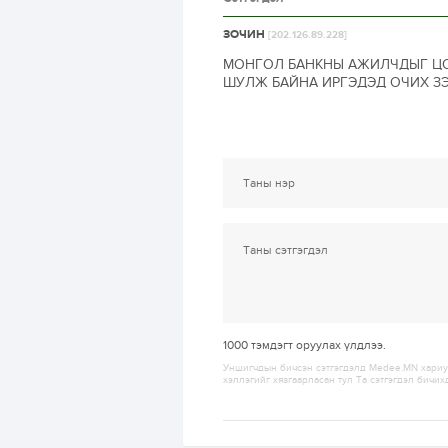
ЗОЧИН
[202.126.89.228]
МОНГОЛ БАНКНЫ АЖИЛЧДЫГ ЦОМ
ШУЛЖ БАЙНА ИРГЭДЭД ОЧИХ ЗЭ
1000
тэмдэгт оруулах үлдлээ.
Уншигчдын бичсэн сэтгэгдэлд Medee.MN хариуц
хэллэгийг хязгаарласан тул Та сэтгэгдэл бичих