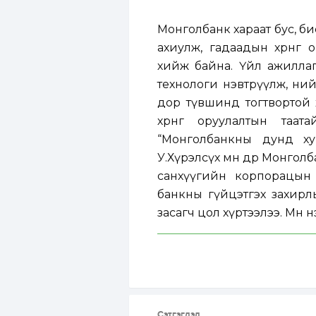
Монголбанк хараат бус, б
ахиулж, гадаадын хөрөнг
хийж байна. Үйл ажиллаг
технологи нэвтрүүлж, ни
дор түвшинд тогтвортой 
хөрөнгө оруулалтын та
“Монголбанкны дунд хугац
У.Хүрэлсүх мөн өдөр Монг
санхүүгийн корпорацын 
банкны гүйцэтгэх захирл
засагч цол хүртээлээ. Мөн
Сэтгэгдэл