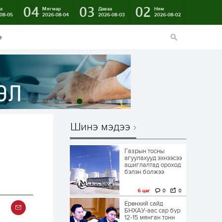
04
03
02
а
Мягмар
Даваа
Ням
08-05
2026-08-04
2026-08-03
2026-08-02
э
Шинэ мэдээ
Газрын тосны
агуулахууд эхнээсээ
ашиглалтад ороход
бэлэн болжээ
6 цаг
0
0
Ерөнхий сайд
БНХАУ-аас сар бүр
12-15 мянган тонн