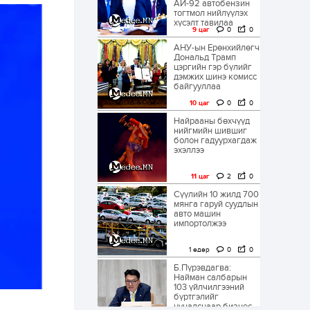
АИ-92 автобензин
тогтмол нийлүүлэх
хүсэлт тавилаа
9 цаг
0
0
АНУ-ын Ерөнхийлөгч
Дональд Трамп
цэргийн гэр бүлийг
дэмжих шинэ комисс
байгууллаа
10 цаг
0
0
Найрааны бөхчүүд
нийгмийн шившиг
болон гадуурхагдаж
эхэллээ
11 цаг
2
0
Сүүлийн 10 жилд 700
мянга гаруй суудлын
авто машин
импортолжээ
1 өдөр
0
0
Б.Пүрэвдагва:
Найман салбарын
103 үйлчилгээний
бүртгэлийг
цуцалснаар бизнес