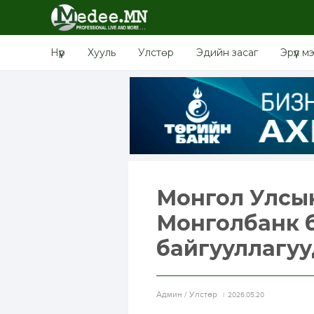
Нүүр
Хууль
Улстөр
Эдийн засаг
Эрүүл м
Монгол Улсын 
Монголбанк б
байгууллагууд
Aдмин / Улстөр
2026.05.20