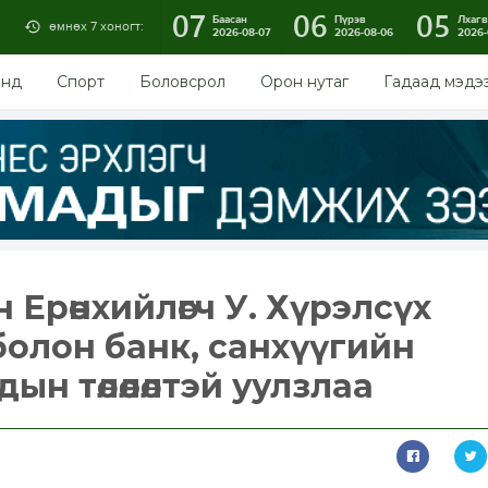
07
06
05
Баасан
Пүрэв
Лхагв
өмнөх 7 хоногт:
2026-08-07
2026-08-06
2026-
энд
Спорт
Боловсрол
Орон нутаг
Гадаад мэдэ
Ерөнхийлөгч У. Хүрэлсүх
олон банк, санхүүгийн
ын төлөөлөлтэй уулзлаа