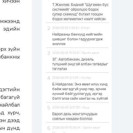
ө хичээн
Т.Жанлав: Бидний "Шугаман бус
Худалдагч
системийг ойролцоо бодох
Н.Амарзаяа:
супер схемүүд" бүтээл тооцон
Дэлгүүрийн 32
хуудастай өрийн
бодох математикт нээлт хийсэн
эмжээнд
дэвтэр долоо хоногт
л дүүрдэг
м, эдийн
2026-08-08 11:32:31 / Спорт
1 өдөр
0
0
Найрааны бөхчүүд нийгмийн
Б.Хулан дэлхийн
шившиг болон гадуурхагдаж
аварга боллоо
эхэллээ
эрх зүйн
2026-08-05 15:02:31 / Эдийн засаг
олбанкны
ЗГ: Автобензин, дизель
1 өдөр
0
0
түлшний онцгой албан татварыг
тэглэлээ
Р.Даваадорж: Энэ
намрын экспортын
орлого Монголд
2026-08-05 12:11:05 / Улстөр
боломж олгож болох
Б.Найдалаа: Энэ өвөл илүү хүнд
юм
дэгтийн
байж магадгүй учир төр, эрчим
1 өдөр
0
2
хүчний байгууллагууд, иргэд
багагүй
бэлтгэлээ сайн хангах нь зүйтэй
Автомашины улсын
хайлбал
дугаар сондгой
2026-08-05 12:57:50 / Нүүр
тоогоор төгссөн бол
д хүрч,
өнөөдөр шатахуун
Европ дахь монголчуудын
авна
соёлын наадам боллоо
хэн дээд
1 өдөр
0
0
гын дүнд
2026-08-05 15:06:04 / Эдийн засаг
Н.Номтойбаяр: