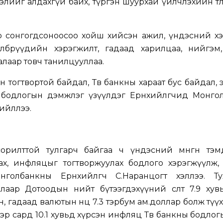
лийг алдахгүй байх, түргэн шуурхай үйлчлэхийн төлө
эр сонгогдсоноосоо хойш хийсэн ажил, үндэсний х
, хөтөлбөрүүдийн хэрэгжилт, гадаад харилцаа, нийгэ
алаар товч танилцууллаа.
 тогтвортой байдал, Төв банкны хараат бус байдал, 
өө бодлогын дэмжлэг үзүүлдэг Ерөнхийлөгчид Монг
ийллээ.
орилттой тулгарч байгаа ч үндэсний мөнгөн тэм
ах, инфляцыг тогтворжуулах бодлого хэрэгжүүлж, 
голбанкны Ерөнхийлөгч С.Наранцогт хэллээ. Ту
аар Дотоодын нийт бүтээгдэхүүний өсөлт 7.9 хувь
өн, гадаад валютын нөөц 7.3 тэрбум ам.доллар болж түү
ээр сард 10.1 хувьд хүрсэн инфляц Төв банкны бодло