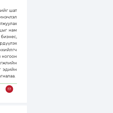
бүртгэл энэ сарын 10-
нд эхэлнэ
лийг шат
2 өдөр
0
0
шинэчлэл
16 төрлийн эмийг нэг
тжуулах
эх үүсвэрээс
худалдан авах
яцыг нам
журмыг баталлаа
бизнес,
2 өдөр
0
0
рдүүлэх
Нэгдүгээр
нхийлөгч
хорооллын арын
замыг наймдугаар
н ногоон
сарын 6-ны 23:00
цагаас түр хааж,
өгжлийн
борооны ус...
2 өдөр
0
0
т эдийн
Б.Баярбаатар:
гналаа.
Төсвийн шинэчлэл
хийхгүй, урсгал
зардлаа
үргэлжлүүлэн тэлээд
байвал...
2 өдөр
2
0
Татварын өртэй
шатахуун импортлогч
ААН-үүдийн дансыг
битүүмжлэхгүй