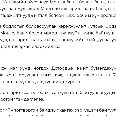
ч Ухнаагийн Хүрэлсүх Монголбанк болон банк, сан
эй уулзлаа. Уулзалтад Монголбанк, арилжааны банк, са
, ажилтнуудын төлөөлөл болсон 1,300 орчим хүн оролцл
өний бодлогыг боловсруулан хэрэгжүүлэгч, улсын Эр
 Монголбанк болон иргэд, аж ахуйн нэгж, байгуул
зүүлдэг арилжааны банк, санхүүгийн байгууллагу
гчдад талархал илэрхийллээ.
өсөж, нэг хүнд ногдох Дотоодын нийт бүтээгдэхүү
а, хөрөнгө оруулалт нэмэгдэж, гадаад валютын нөөц 
зэрэглэл түүхэн дээд түвшинд хүрсэн.
олон арилжааны банк, санхүүгийн байгууллагууды
оотойг тэмдэглэлээ.
грөгийн тогтвортой байдлыг хангах, харилцагч байгуул