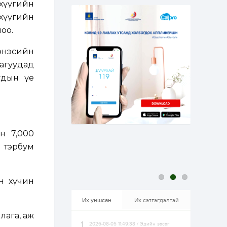
хүүгийн
эрхлэхэд таатай...
1 өдөр
1
0
нхүүгийн
Долдугаар сард
оо.
709.503 зөрчил
бүртгэгджээ
дэнэсийн
лагуудад
1 өдөр
0
0
Цалинтай ээжийн 50
удын үе
мянган төгрөгийн
тэтгэмжийг 500
мянгад хүргэх
өргөдөлд санал авч
эхэлжээ
1 өдөр
2
0
Б.Түмэн-Өлзий: Олон
н 7,000
улсад хуримтлуулсан
мэдлэг, туршлагаа эх
7 тэрбум
орныхоо хөгжилд
зориулна
1 өдөр
0
0
н хүчин
Алтны үнэ дөрвөн
улирал дараалан
өсөж байна
Их уншсан
Их сэтгэгдэлтэй
лага, аж
2026-08-05 11:49:38 / Эдийн засаг
1 өдөр
0
0