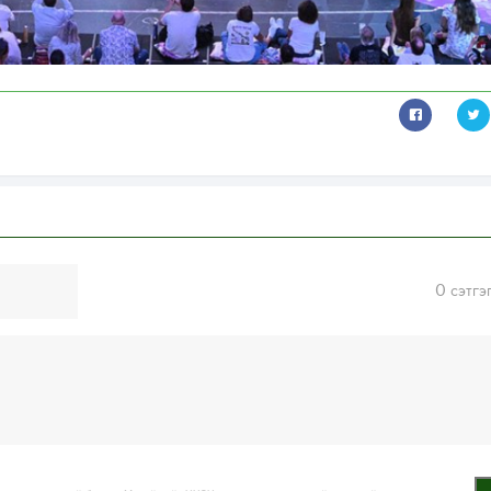
0
сэтгэ