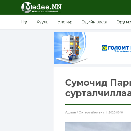
Нүүр
Хууль
Улстөр
Эдийн засаг
Эрүүл м
Сумочид Пари
сурталчилла
Aдмин / Энтертайнмент
2026.06.16