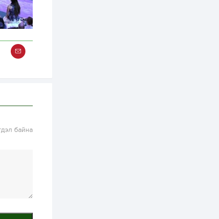
бүртгэл энэ сарын 10-
нд эхэлнэ
2 өдөр
0
0
16 төрлийн эмийг нэг
эх үүсвэрээс
худалдан авах
журмыг баталлаа
2 өдөр
0
0
Нэгдүгээр
хорооллын арын
замыг наймдугаар
сарын 6-ны 23:00
цагаас түр хааж,
борооны ус...
гдэл байна
2 өдөр
0
0
Б.Баярбаатар:
Төсвийн шинэчлэл
хийхгүй, урсгал
зардлаа
үргэлжлүүлэн тэлээд
байвал...
2 өдөр
2
0
Татварын өртэй
шатахуун импортлогч
ААН-үүдийн дансыг
битүүмжлэхгүй