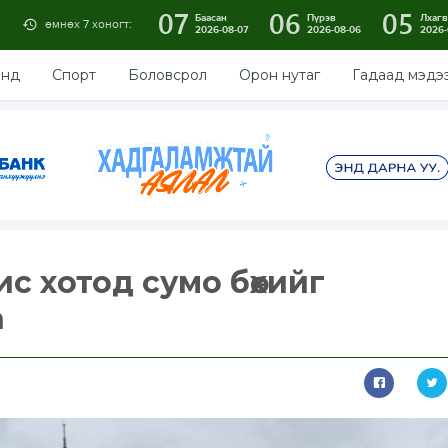
07
06
05
Баасан
Пүрэв
Лхагв
өмнөх 7 хоногт:
2026-08-07
2026-08-06
2026-
энд
Спорт
Боловсрол
Орон нутаг
Гадаад мэдэ
с хотод сумо бөхийг
а