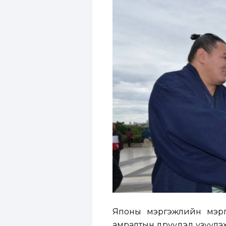
Японы мэргэжлийн мэрг
амралтын өдрүүдэд үзүүлэ