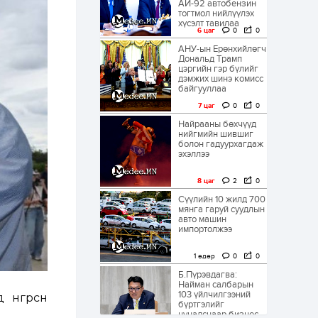
АИ-92 автобензин
тогтмол нийлүүлэх
хүсэлт тавилаа
6 цаг
0
0
АНУ-ын Ерөнхийлөгч
Дональд Трамп
цэргийн гэр бүлийг
дэмжих шинэ комисс
байгууллаа
7 цаг
0
0
Найрааны бөхчүүд
нийгмийн шившиг
болон гадуурхагдаж
эхэллээ
8 цаг
2
0
Сүүлийн 10 жилд 700
мянга гаруй суудлын
авто машин
импортолжээ
1 өдөр
0
0
Б.Пүрэвдагва:
Найман салбарын
103 үйлчилгээний
нгөрсөн
бүртгэлийг
цуцалснаар бизнес