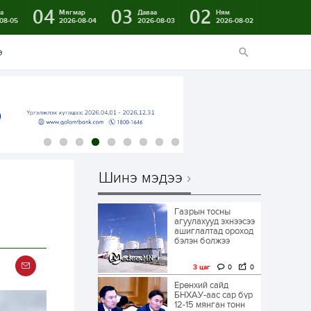
04
03
02
а
Мягмар
Даваа
Ням
08-05
2026-08-04
2026-08-03
2026-08-02
э
Шинэ мэдээ
Газрын тосны
агуулахууд эхнээсээ
ашиглалтад ороход
бэлэн болжээ
3 цаг
0
0
Ерөнхий сайд
БНХАУ-аас сар бүр
12-15 мянган тонн