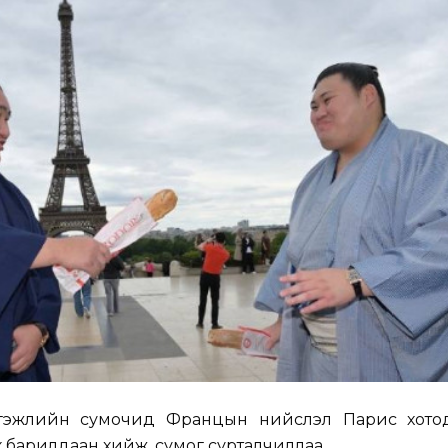
эжлийн сумочид Францын нийслэл Парис хотод ө
х барилдаан хийж, сумог сурталчиллаа.