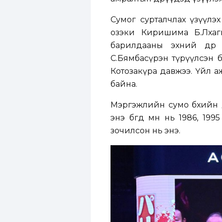
Сумог сурталчлах үзүүлэ
озэки Киришима Б.Лхагва
барилдааны эхний өдөр
С.Бямбасүрэн түрүүлсэн б
Котозакүра давжээ. Үйл а
байна.
Мэргэжлийн сумо бөхийн 
энэ бөгөөд өмнө нь 1986,
зочилсон нь энэ.