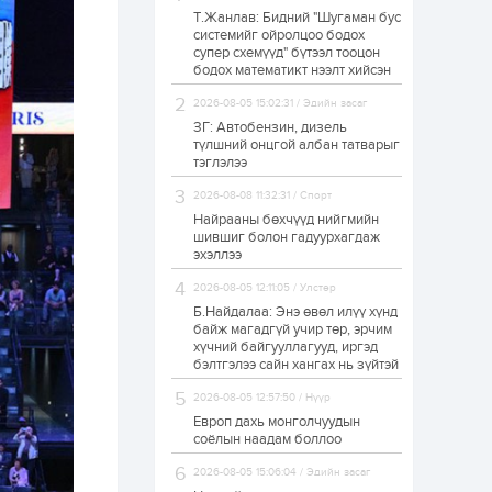
Т.Жанлав: Бидний "Шугаман бус
Худалдагч
системийг ойролцоо бодох
Н.Амарзаяа:
супер схемүүд" бүтээл тооцон
Дэлгүүрийн 32
хуудастай өрийн
бодох математикт нээлт хийсэн
дэвтэр долоо хоногт
л дүүрдэг
2026-08-05 15:02:31 / Эдийн засаг
1 өдөр
0
0
ЗГ: Автобензин, дизель
Б.Хулан дэлхийн
түлшний онцгой албан татварыг
аварга боллоо
тэглэлээ
2026-08-08 11:32:31 / Спорт
Найрааны бөхчүүд нийгмийн
1 өдөр
0
0
шившиг болон гадуурхагдаж
эхэллээ
Р.Даваадорж: Энэ
намрын экспортын
орлого Монголд
2026-08-05 12:11:05 / Улстөр
боломж олгож болох
Б.Найдалаа: Энэ өвөл илүү хүнд
юм
байж магадгүй учир төр, эрчим
1 өдөр
0
2
хүчний байгууллагууд, иргэд
бэлтгэлээ сайн хангах нь зүйтэй
Автомашины улсын
дугаар сондгой
2026-08-05 12:57:50 / Нүүр
тоогоор төгссөн бол
өнөөдөр шатахуун
Европ дахь монголчуудын
авна
соёлын наадам боллоо
1 өдөр
0
0
2026-08-05 15:06:04 / Эдийн засаг
Н.Номтойбаяр: