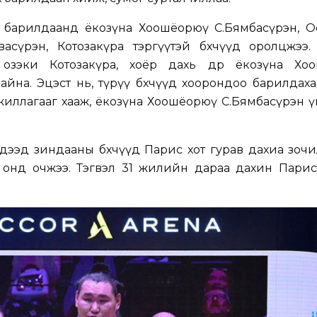
х барилдаанд ёкозүна Хоошёорюү С.Бямбасүрэн, Оо
сүрэн, Котозакүра тэргүүтэй бөхчүүд оролцжээ. 
 озэки Котозакүра, хоёр дахь өдөр ёкозүна Хо
айна. Эцэст нь, түрүү бөхчүүд хоорондоо барилдах
жиллагааг хааж, ёкозүна Хоошёорюү С.Бямбасүрэн ү
дээд зиндааны бөхчүүд Парис хот гурав дахиа зоч
 1995 онд очжээ. Тэгвэл 31 жилийн дараа дахин Пари