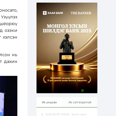
эрхлэхэд таатай...
1 өдөр
1
0
носато,
Долдугаар сард
709.503 зөрчил
Үзүүлэх
бүртгэгджээ
ошёорюү
ад озэки
1 өдөр
0
0
г хэлсэн
Цалинтай ээжийн 50
мянган төгрөгийн
тэтгэмжийг 500
мянгад хүргэх
өргөдөлд санал авч
илсон нь
эхэлжээ
1 өдөр
2
0
ст дахин
Б.Түмэн-Өлзий: Олон
улсад хуримтлуулсан
мэдлэг, туршлагаа эх
орныхоо хөгжилд
зориулна
1 өдөр
0
0
Алтны үнэ дөрвөн
улирал дараалан
өсөж байна
Их уншсан
Их сэтгэгдэлтэй
2026-08-05 11:49:38 / Эдийн засаг
1 өдөр
0
0