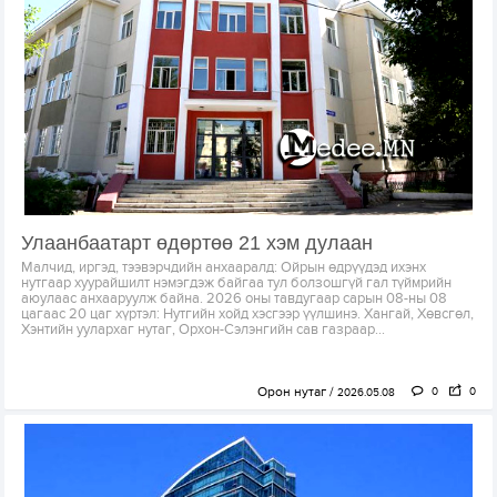
Улаанбаатарт өдөртөө 21 хэм дулаан
Малчид, иргэд, тээвэрчдийн анхааралд: Ойрын өдрүүдэд ихэнх
нутгаар хуурайшилт нэмэгдэж байгаа тул болзошгүй гал түймрийн
аюулаас анхааруулж байна. 2026 оны тавдугаар сарын 08-ны 08
цагаас 20 цаг хүртэл: Нутгийн хойд хэсгээр үүлшинэ. Хангай, Хөвсгөл,
Хэнтийн уулархаг нутаг, Орхон-Сэлэнгийн сав газраар...
Орон нутаг
0
0
2026.05.08