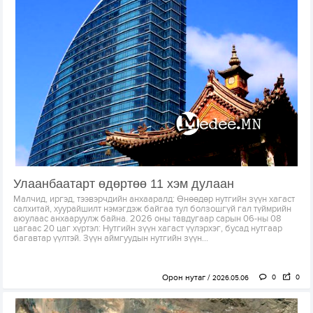
Улаанбаатарт өдөртөө 11 хэм дулаан
Малчид, иргэд, тээвэрчдийн анхааралд: Өнөөдөр нутгийн зүүн хагаст
салхитай, хуурайшилт нэмэгдэж байгаа тул болзошгүй гал түймрийн
аюулаас анхааруулж байна. 2026 оны тавдугаар сарын 06-ны 08
цагаас 20 цаг хүртэл: Нутгийн зүүн хагаст үүлэрхэг, бусад нутгаар
багавтар үүлтэй. Зүүн аймгуудын нутгийн зүүн...
Орон нутаг
0
0
2026.05.06