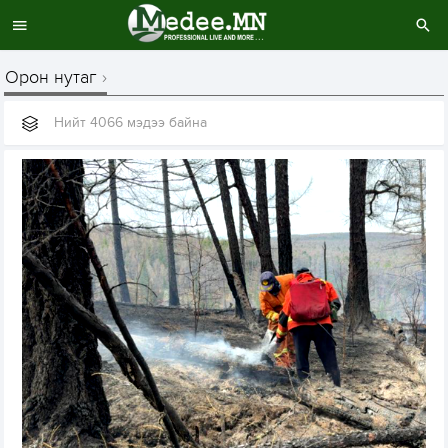
Орон нутаг
Нийт 4066 мэдээ байна