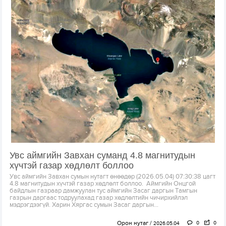
Увс аймгийн Завхан суманд 4.8 магнитудын
хүчтэй газар хөдлөлт боллоо
Увс аймгийн Завхан сумын нутагт өнөөдөр (2026.05.04) 07:30:38 цагт
4.8 магнитудын хүчтэй газар хөдлөлт боллоо. Аймгийн Онцгой
байдлын газраар дамжуулан тус аймгийн Засаг даргын Тамгын
газрын даргаас тодруулахад газар хөдлөлтийн чичирхийлэл
мэдрэгдээгүй. Харин Хяргас сумын Засаг даргын...
Орон нутаг
0
0
2026.05.04