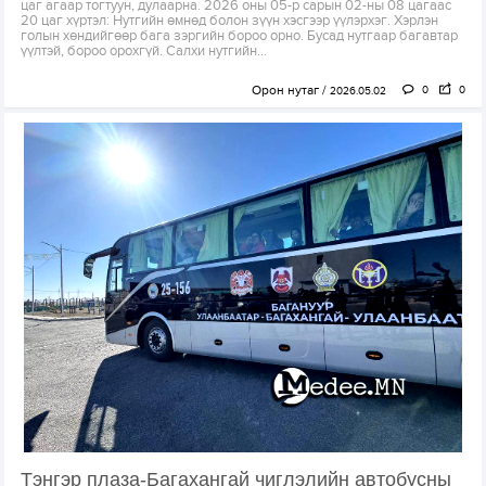
цаг агаар тогтуун, дулаарна. 2026 оны 05-р сарын 02-ны 08 цагаас
20 цаг хүртэл: Нутгийн өмнөд болон зүүн хэсгээр үүлэрхэг. Хэрлэн
голын хөндийгөөр бага зэргийн бороо орно. Бусад нутгаар багавтар
үүлтэй, бороо орохгүй. Салхи нутгийн...
Орон нутаг
0
0
2026.05.02
Тэнгэр плаза-Багахангай чиглэлийн автобусны