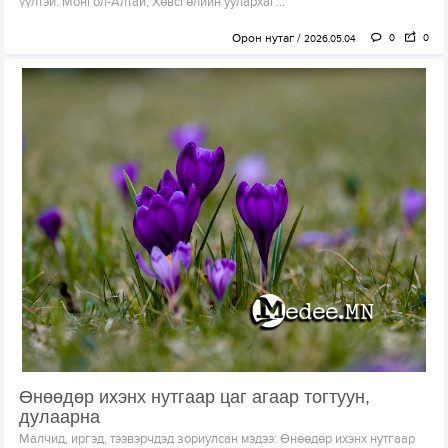
үүлтэй. Монгол-Алтай, Хөвсгөлийн уулархаг...
Орон нутаг
0
0
2026.05.04
Өнөөдөр ихэнх нутгаар цаг агаар тогтуун,
дулаарна
Малчид, иргэд, тээвэрчдэд зориулсан мэдээ: Өнөөдөр ихэнх нутгаар