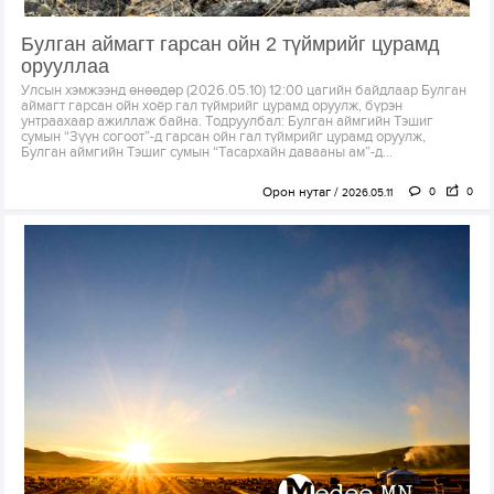
Булган аймагт гарсан ойн 2 түймрийг цурамд
орууллаа
Улсын хэмжээнд өнөөдөр (2026.05.10) 12:00 цагийн байдлаар Булган
аймагт гарсан ойн хоёр гал түймрийг цурамд оруулж, бүрэн
унтраахаар ажиллаж байна. Тодруулбал: Булган аймгийн Тэшиг
сумын “Зүүн согоот”-д гарсан ойн гал түймрийг цурамд оруулж,
Булган аймгийн Тэшиг сумын “Тасархайн давааны ам”-д...
Орон нутаг
0
0
2026.05.11