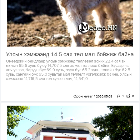
Улсын хэмжээнд 14.5 сая төл мал бойжиж байна
Өнөөдрийн байдлаар улсын хэмжээнд төллөвөл зохих 22.4 сая эх
малын 65.6 хувь буюу 14,707,5 сая эх мал төллөөд байна. Бүсээр нь
авч үзвэл, баруун бүс 69.9 хувь, зүүн бүс 65.3 хувь, төвийн бүс 62.5
хувь, хангайн бүс 65.0 хувьтай мал төллөлт үргэлжилж байна. Улсын
хэмжээнд 14,716,5 сая төл хүлээн авч, 14,541,0...
Орон нутаг
1
0
2026.05.08