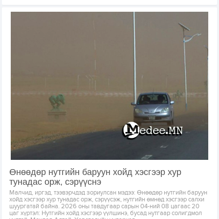
Өнөөдөр нутгийн баруун хойд хэсгээр хур
тунадас орж, сэрүүснэ
Малчид, иргэд, тээвэрчдэд зориулсан мэдээ: Өнөөдөр нутгийн баруун
хойд хэсгээр хур тунадас орж, сэрүүсэж, нутгийн өмнөд хэсгээр салхи
шуургатай байна. 2026 оны тавдугаар сарын 04-ний 08 цагаас 20
цаг хүртэл: Нутгийн хойд хэсгээр үүлшинэ, бусад нутгаар солигдмол