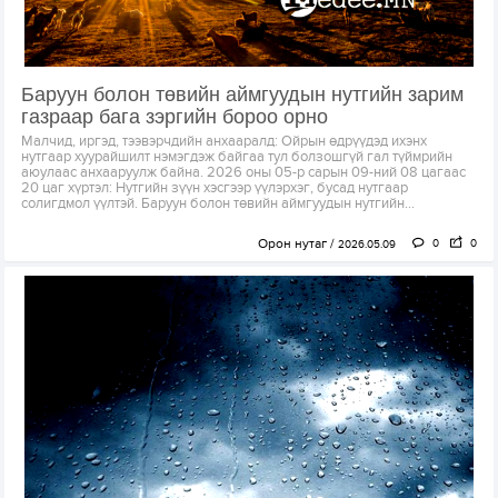
Баруун болон төвийн аймгуудын нутгийн зарим
газраар бага зэргийн бороо орно
Малчид, иргэд, тээвэрчдийн анхааралд: Ойрын өдрүүдэд ихэнх
нутгаар хуурайшилт нэмэгдэж байгаа тул болзошгүй гал түймрийн
аюулаас анхааруулж байна. 2026 оны 05-р сарын 09-ний 08 цагаас
20 цаг хүртэл: Нутгийн зүүн хэсгээр үүлэрхэг, бусад нутгаар
солигдмол үүлтэй. Баруун болон төвийн аймгуудын нутгийн...
Орон нутаг
0
0
2026.05.09