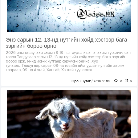
Энэ сарын 12, 13-нд нутгийн хойд хэсгээр бага
зэргийн бороо орно
2026 оны тавдугаар сарын 8-18-ныг хүртэлх цаг агаарын урьдчилсан
төлөв Тавдугаар сарын 12, 13-нд нутгийн хойд хэсгээр бага зэргийн
бороо орж, 14-нд ихэнх нутгаар сэрүүхэн байна. Хур
тунадас: Тавдугаар сарын 08-нд төвийн аймгуудын нутгийн зарим
газраар, 09-нд Алтай, Хангай, Хэнтийн уулархаг...
Орон нутаг
0
0
2026.05.08