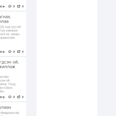
Н.Номтойбаяр:
0
0
5.14
Аймгуудад
тулгамдаж буй
гнах,
асуудлуудыг долоо
хоног бүр Засгийн
ллаа
газрын...
1 өдөр
0
0
26 онд тусгай
 тоо хэмжээг
УИХ-ын дарга
элгээ, нөхөн
С.Бямбацогт төрийг
нежментийн
төлөөлөн Сутай
хайрхны тэнгэрийг
тахих төрийн
тахилгад оролцлоо
0
0
5.13
1 өдөр
3
0
“Хотын дарга сонсож
гдсэн ой,
байна” 150150 тусгай
ажиллаж
дугаарыг
наймдугаар сарын
14-нөөс ажиллуулж...
цагийн
сэн ой,
1 өдөр
0
0
йна. Үүнд:
тан-Овоо
“Чингис хаан” олон
н...
улсын нисэх буудал
руу нийтийн тээврийн
0
0
5.13
автобус 24 цагаар
үйлчилж байна
улаан
1 өдөр
1
0
д Өвөрхангай,
Нийслэлийн