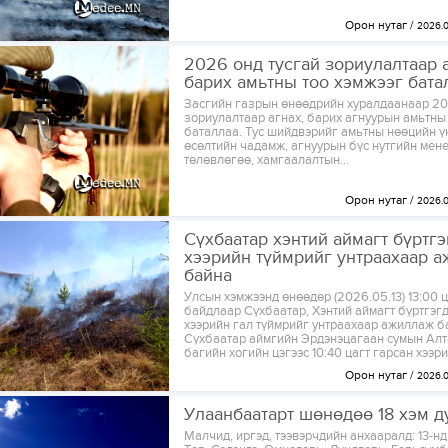
Орон нутаг
2026.0
2026 онд тусгай зориулалтаар а
барих амьтны тоо хэмжээг бата
Засгийн газрын өнөөдрийн хуралдаанаар 20
зориулалтаар агнах, барих агнуурын амьтны
баталлаа. Тус шийдвэрийг амьтны нөөцийн үн
өсөлтийн чадамж, агнуурын бүс нутгийн ме
төлөвлөгөө, хамгаалалтын...
Орон нутаг
2026.0
Сүхбаатар хэнтий аймагт бүртгэ
хээрийн түймрийг унтраахаар 
байна
Улсын хэмжээнд өнөөдөр (2026.05.13) 13:00 
байдлаар Сүхбаатар, Хэнтий аймагт бүртгэгд
хээрийн гал түймрийг унтраахаар ажиллаж ба
Сүхбаатар аймгийн Эрдэнэцагаан сумын Ал
багийн хогийн цэгээс 10:40 цагт гарсан хээрий
Орон нутаг
2026.0
Улаанбаатарт шөнөдөө 18 хэм д
Малчид, иргэд, тээвэрчдийн анхааралд: 13-н