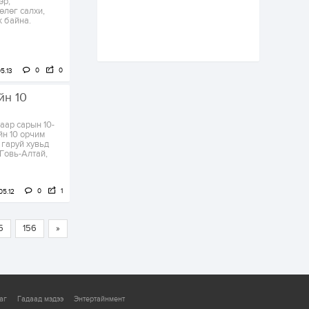
эр,
цэцэрлэгийн цахим
өлөг салхи,
бүртгэл энэ сарын 10-
ж байна.
нд эхэлнэ
1 өдөр
0
0
16 төрлийн эмийг нэг
0
0
5.13
эх үүсвэрээс
худалдан авах
йн 10
журмыг баталлаа
аар сарын 10-
1 өдөр
0
0
йн 10 орчим
 гаруй хувьд
Нэгдүгээр
Говь-Алтай,
хорооллын арын
замыг наймдугаар
сарын 6-ны 23:00
цагаас түр хааж,
0
1
борооны ус...
05.12
1 өдөр
0
0
Б.Баярбаатар:
Төсвийн шинэчлэл
5
156
»
хийхгүй, урсгал
зардлаа
үргэлжлүүлэн тэлээд
байвал...
1 өдөр
2
0
Татварын өртэй
аг
Гадаад мэдээ
Энтертайнмент
шатахуун импортлогч