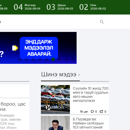
04
03
02
а
Мягмар
Даваа
Ням
08-05
2026-08-04
2026-08-03
2026-08-02
э
Шинэ мэдээ
Сүүлийн 10 жилд 700
мянга гаруй суудлын
авто машин
импортолжээ
 бороо, цас
рна
19 цаг
0
0
 Өнөөдөр
Б.Пүрэвдагва:
с орж, зөөлөн
Найман салбарын
2026 оны
103 үйлчилгээний
тэл: Ихэнх