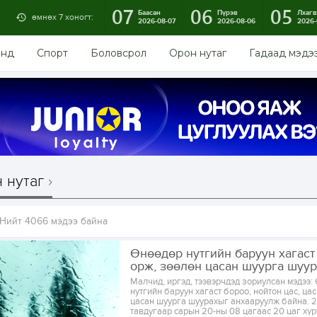
07
06
05
Баасан
Пүрэв
Лхагв
өмнөх 7 хоногт:
2026-08-07
2026-08-06
2026-
энд
Спорт
Боловсрол
Орон нутаг
Гадаад мэдэ
 нутаг
Нийт 4066 мэдээ байна
Өнөөдөр нутгийн баруун хагаст
орж, зөөлөн цасан шуурга шуу
Малчид, иргэд, тээвэрчдэд зориулсан мэдээ:
нутгийн баруун хагаст бороо, нойтон цас, ца
цасан шуурга шуурахыг анхааруулж байна. 
тавдугаар сарын 20-ны 08 цагаас 20 цаг хүр