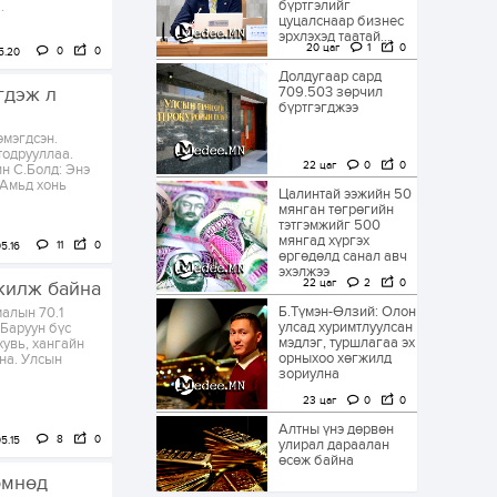
бүртгэлийг
.
цуцалснаар бизнес
эрхлэхэд таатай...
20 цаг
1
0
0
0
5.20
Долдугаар сард
гдэж л
709.503 зөрчил
бүртгэгджээ
эмэгдсэн.
тодрууллаа.
22 цаг
0
0
н С.Болд: Энэ
 Амьд хонь
Цалинтай ээжийн 50
мянган төгрөгийн
тэтгэмжийг 500
мянгад хүргэх
11
0
5.16
өргөдөлд санал авч
эхэлжээ
22 цаг
2
0
лжилж байна
Б.Түмэн-Өлзий: Олон
малын 70.1
улсад хуримтлуулсан
 Баруун бүс
мэдлэг, туршлагаа эх
 хувь, хангайн
орныхоо хөгжилд
на. Улсын
зориулна
23 цаг
0
0
Алтны үнэ дөрвөн
8
0
5.15
улирал дараалан
өсөж байна
өмнөд