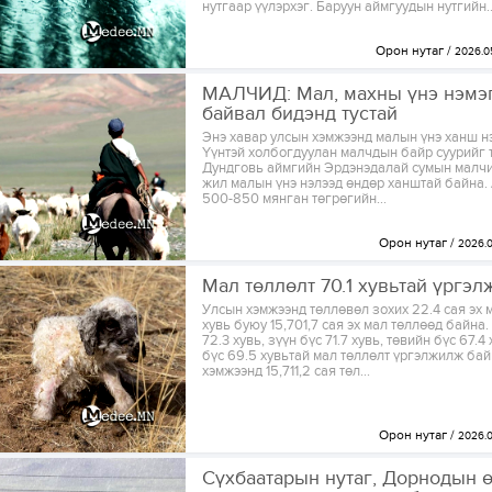
нутгаар үүлэрхэг. Баруун аймгуудын нутгийн..
Орон нутаг
2026.0
МАЛЧИД: Мал, махны үнэ нэмэ
байвал бидэнд тустай
Энэ хавар улсын хэмжээнд малын үнэ ханш н
Үүнтэй холбогдуулан малчдын байр суурийг 
Дундговь аймгийн Эрдэнэдалай сумын малчи
жил малын үнэ нэлээд өндөр ханштай байна.
500-850 мянган төгрөгийн...
Орон нутаг
2026.0
Мал төллөлт 70.1 хувьтай үргэ
Улсын хэмжээнд төллөвөл зохих 22.4 сая эх 
хувь буюу 15,701,7 сая эх мал төллөөд байна.
72.3 хувь, зүүн бүс 71.7 хувь, төвийн бүс 67.4
бүс 69.5 хувьтай мал төллөлт үргэлжилж бай
хэмжээнд 15,711,2 сая төл...
Орон нутаг
2026.0
Сүхбаатарын нутаг, Дорнодын 