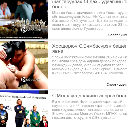
шалгаруулах 13 дахь удаагийн 
болно
Монгол Улсын ардчилсан, шинэ Үндсэн хуул
ойг тохиолдуулан Улсын Их Хурлын даргын и
бүр зохион байгуулагддаг Шатар сонирхогч
аварга шалгаруулах тэмцээн энэ сарын 23-ны
орон даяар эхэлнэ. Гурван үе...
Спорт
2024.
Хоошорюү С.Бямбасүрэн башёг
явна
Японы мэргэжлийн сүмо бөхийн 2024 оны К
башёгийн арав дахь өдрийн дараах байдла
бөхчүүдийн даваа, унааны үзүүлэлт гарлаа.
Макүүчи зиндаанд: Б-О Хоошорюү С.Бямбасү
Киришима Б.Лхагвасүрэн 4:6 Б-4 Оошоүма...
Спорт
2024.1
С.Мөнхзул дэлхийн аварга бол
Бүгд найрамдах Исланд улсад хэрэглэлтэй
пауэрлифтингийн насанд хүрэгчдийн дэлхий
шалгаруулах тэмцээн өнгөрсөн долоо хоногт 
Энэхүү тэмцээнд Монгол Улсаас МПНХ-ны ер
гавьяат дасгалжуулагч Д.Баттулгын...