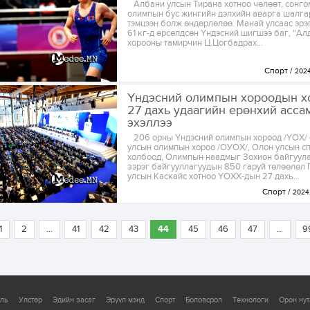
Албани улсын Тирана хотноо чөлөөт, сонго
олимпын бус жингийн дэлхийн аварга шалга
тэмцээн болж өндөрлөлөө. Манай улсаас эрэ
61 кг-д өрсөлдсөн Үндэсний шигшээ баг, “Ал
хорооны тамирчин Ц.Цогбадрах...
Спорт
2024.
Үндэсний олимпын хороодын х
27 дахь удаагийн ерөнхий асса
эхэллээ
206 орны Үндэсний олимпын хороод /ҮОХ/
улсын олимпын хороо /ОУОХ/, Олон улсын с
холбоод, Олимпын наадмыг Зохион байгуула
зэрэг байгууллагуудын 850 гаруй төлөөлөл 
улсын Каскайс хотноо ҮОХХ-дын 27 дахь...
Спорт
2024.
1
2
...
41
42
43
44
45
46
47
...
9
уль
Улстөр
Эдийн засаг
Эрүүл мэнд
Спорт
Боловсрол
Технологи
Орон нут