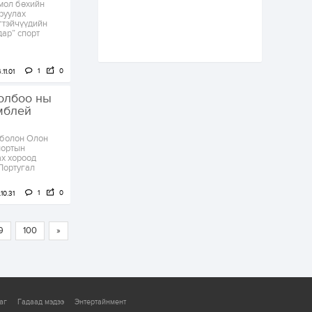
мол бөхийн
цэцэрлэгийн цахим
руулах
бүртгэл энэ сарын 10-
гтэйчүүдийн
нд эхэлнэ
дар” спорт
1 өдөр
0
0
16 төрлийн эмийг нэг
1
0
11.01
эх үүсвэрээс
худалдан авах
олбоо ны
журмыг баталлаа
мблей
1 өдөр
0
0
 болон Олон
Нэгдүгээр
портын
хорооллын арын
х хороод
замыг наймдугаар
Португал
сарын 6-ны 23:00
цагаас түр хааж,
1
0
борооны ус...
10.31
1 өдөр
0
0
Б.Баярбаатар:
Төсвийн шинэчлэл
9
100
»
хийхгүй, урсгал
зардлаа
үргэлжлүүлэн тэлээд
байвал...
1 өдөр
2
0
Татварын өртэй
аг
Гадаад мэдээ
Энтертайнмент
шатахуун импортлогч