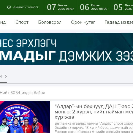
07
06
05
Баасан
Пүрэв
Лхагв
өмнөх 7 хоногт:
2026-08-07
2026-08-06
2026-
энд
Спорт
Боловсрол
Орон нутаг
Гадаад мэдэ
т
Нийт 6054 мэдээ байна
“Алдар”-ын бөхчүүд ДАШТ-ээс 2
мөнгө, 2 хүрэл, нийт найман ме
хүртжээ
Батлан хамгаалах яамны “Алдар” спорт хоро
бөхийн тамирчид 18 хүний бүрэлдэхүүнтэйгэ
Ереван хотод болсон Армийн дэлхийн аварг