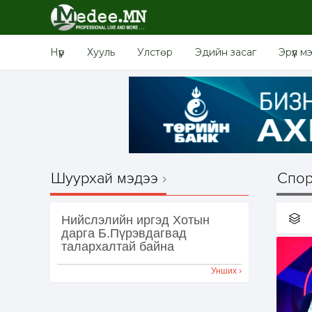
Нүүр
Хууль
Улстөр
Эдийн засаг
Эрүүл м
Шуурхай мэдээ
Спор
Нийслэлийн иргэд Хотын
дарга Б.Пүрэвдагвад
талархалтай байна
Унших ›