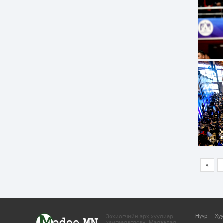
«
Зохиогчийн эрх хуулиар
Нүүр
Ху
хамгаалагдсан.
Мэдээлэл