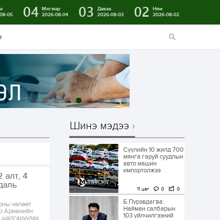
04
03
02
а
Мягмар
Даваа
Ням
08-05
2026-08-04
2026-08-03
2026-08-02
э
Шинэ мэдээ
Сүүлийн 10 жилд 700
мянга гаруй суудлын
авто машин
импортолжээ
 алт, 4
даль
11 цаг
0
0
Б.Пүрэвдагва:
оны чөлөөт
Найман салбарын
эр Арменийн
103 үйлчилгээний
а шалгаруулах