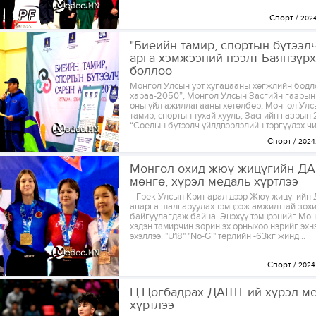
Спорт
2024.
"Биеийн тамир, спортын бүтээл
арга хэмжээний нээлт Баянзүрх
боллоо
Монгол Улсын урт хугацааны хөгжлийн бодл
хараа-2050”, Монгол Улсын Засгийн газры
оны үйл ажиллагааны хөтөлбөр, Монгол Улс
тамир, спортын тухай хууль, Засгийн газрын
“Соёлын бүтээлч үйлдвэрлэлийн тэргүүлэх чиг
Спорт
2024.
Монгол охид жюү жицүгийн ДА
мөнгө, хүрэл медаль хүртлээ
Грек Улсын Крит арал дээр Жюү жицүгийн 
аварга шалгаруулах тэмцээж амжилттай зох
байгуулагдаж байна. Энэхүү тэмцээнийг Мо
хэдэн тамирчин зорин эх орныхоо нэрийг эхн
эхэллээ. "U18" "No-Gi" төрлийн -63кг жинд...
Спорт
2024.
Ц.Цогбадрах ДАШТ-ий хүрэл м
хүртлээ