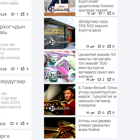
бүртгэлийг
үлийн өдөр
цуцалснаар бизнес
эрхлэхэд таатай...
12 цаг
1
0
1
3
11.24
Долдугаар сард
ирхогчдын
709.503 зөрчил
бүртгэгджээ
ахь
үхэн ойг
13 цаг
0
0
бүр зохион
га
Цалинтай ээжийн 50
ар эхэллээ.
мянган төгрөгийн
тэтгэмжийг 500
мянгад хүргэх
1
3
11.23
өргөдөлд санал авч
эхэлжээ
14 цаг
2
0
оёрдугаар
Б.Түмэн-Өлзий: Олон
улсад хуримтлуулсан
 үйл
мэдлэг, туршлагаа эх
 3 дугаар
орныхоо хөгжилд
н ирэх 2025
зориулна
ярын өдрүүд
..
14 цаг
0
0
Алтны үнэ дөрвөн
3
4
1.22
улирал дараалан
өсөж байна
арга