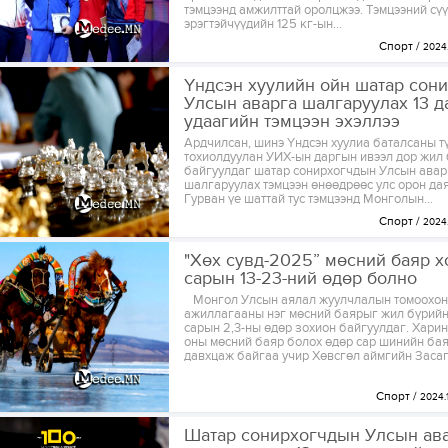
тэмцээнд амжилттай оролцжээ. Тэмцээний сү
эрэгтэйчүүдийн 125 кг-ын...
Спорт
2024.
Үндсэн хуулийн ойн шатар сон
Улсын аварга шалгаруулах 13 д
удаагийн тэмцээн эхэллээ
Ардчилсан, шинэ Үндсэн хуулиа баталсаны тү
тохиолдуулан УИХ-ын даргын ивээл дор жил 
байгуулдаг шатар сонирхогчдын Улсын авар
шалгаруулах тэмцээн өнөөдрөөс улс орон дая
Гурван үе шаттай тус тэмцээнд Монголын...
Спорт
2024.
"Хөх сувд-2025” мөсний баяр х
сарын 13-23-ний өдөр болно
Монгол Улсын аялал жуулчлалын томоохон
ажиллагааны нэг мөсний баярыг жил бүрийн
сарын 2,3-ны өдөр зохион байгуулдаг. Хари
оны мөсний баяр болох өдөр сар шинийн ба
давхцаж байгаа учир Хөвсгөл аймгийн Засаг.
Спорт
2024.1
Шатар сонирхогчдын Улсын ав