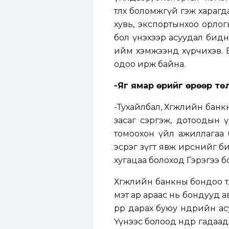
төлөх боломжгүй гэж хара
хувь, экспортынхоо орлог
бол үнэхээр асуудал бидний
ийм хэмжээнд хүрчихэв. Ерөөсө
одоо ирж байна.
-Яг ямар өрийг өрөөр тө
-Тухайлбал, Хөгжлийн банкн
засаг сэргэж, дотоодын 
томоохон үйл ажиллагаа б
эсрэг зүгт явж ирснийг би
хугацаа болоход Гэрэгээ б
Хөгжлийн банкны бондоо т
мэт ар араас нь бондууд авч,
өрөөр дарах буюу өнөөдрий
Үүнээс болоод өнөөдөр гада