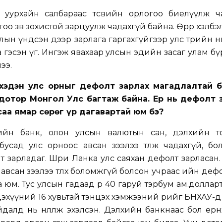
уурхайн салбараас төсвийн орлогоо биелүүлж ча
гоо зөв зохистой зарцуулж чадахгүй байна. Өөрөөр хэлб
ын үндсэн дээр зарлага гаргахгүйгээр улс төрийн өнг
 гэсэн үг. Ингэж явахаар улсын эдийн засаг улам бү
ээ.
 хэдэн улс орныг дефолт зарлах магадлалтай 
 дотор Монгол Улс багтаж байна. Ер нь дефолт 
саа ямар сөрөг үр дагавартай юм бэ?
ийн банк, олон улсын валютын сан, дэлхийн т
 бусад улс орноос авсан зээлээ төлж чадахгүй, б
 зарладаг. Шри Ланка улс саяхан дефолт зарласан.
 авсан зээлээ төлөх боломжгүй болсон учраас ийн деф
юм. Тус улсын гадаад өр 40 гаруй тэрбум ам.долларт
дэхүүний 16 хувьтай тэнцэх хэмжээний өрийг БНХАУ-д
алд нь нөлөөлж эхэлсэн. Дэлхийн банкнаас бол ерөнх