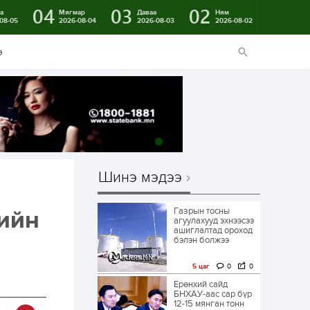
04
03
02
а
Мягмар
Даваа
Ням
08-05
2026-08-04
2026-08-03
2026-08-02
э
Шинэ мэдээ
Газрын тосны
гийн
агуулахууд эхнээсээ
ашиглалтад ороход
бэлэн болжээ
5 цаг
0
0
Ерөнхий сайд
БНХАУ-аас сар бүр
12-15 мянган тонн