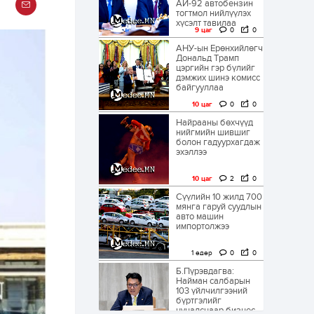
АИ-92 автобензин
тогтмол нийлүүлэх
хүсэлт тавилаа
9 цаг
0
0
АНУ-ын Ерөнхийлөгч
Дональд Трамп
цэргийн гэр бүлийг
дэмжих шинэ комисс
байгууллаа
10 цаг
0
0
Найрааны бөхчүүд
нийгмийн шившиг
болон гадуурхагдаж
эхэллээ
10 цаг
2
0
Сүүлийн 10 жилд 700
мянга гаруй суудлын
авто машин
импортолжээ
1 өдөр
0
0
Б.Пүрэвдагва:
Найман салбарын
103 үйлчилгээний
бүртгэлийг
цуцалснаар бизнес