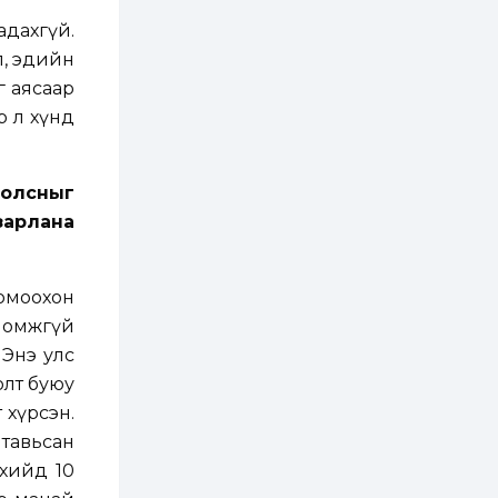
3 өдөр
2
0
дахгүй.
Өнгөрсөн сард
1,439.2 кг үнэт
эл, эдийн
металл худалдан
авчээ
ө аясаар
р л хүнд
3 өдөр
0
0
Б.Найдалаа: Энэ
өвөл илүү хүнд байж
магадгүй учир төр,
болсныг
эрчим хүчний
байгууллагууд, иргэд
зарлана
бэлтгэлээ сайн...
3 өдөр
6
0
Өнөөдөр сондгой
тоогоор төгссөн
омоохон
автомашинтай иргэд
бензин авна
оломжгүй
 Энэ улс
3 өдөр
0
3
олт буюу
ЗГ: Шатахууны
хангамж,
 хүрсэн.
нийлүүлэлтийг
тогтворжуулах
 тавьсан
асуудлыг хэлэлцэж
байна
ийдөө 10
3 өдөр
0
0