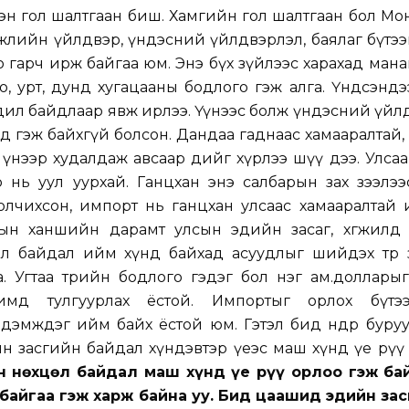
дсэн гол шалтгаан биш. Хамгийн гол шалтгаан бол Мо
гжлийн үйлдвэр, үндэсний үйлдвэрлэл, баялаг бүтэ
доо гарч ирж байгаа юм. Энэ бүх зүйлээс харахад ман
го, урт, дунд хугацааны бодлого гэж алга. Үндсэндэ
дил байдлаар явж ирлээ. Үүнээс болж үндэсний үйл
д гэж байхгүй болсон. Дандаа гаднаас хамааралтай,
р үнээр худалдаж авсаар өдийг хүрлээ шүү дээ. Улса
 нь уул уурхай. Ганцхан энэ салбарын зах зээлээ
олчихсон, импорт нь ганцхан улсаас хамааралтай 
тын ханшийн дарамт улсын эдийн засаг, хөгжилд 
өхцөл байдал ийм хүнд байхад асуудлыг шийдэх төр
. Угтаа төрийн бодлого гэдэг бол нэг ам.доллары
имд тулгуурлах ёстой. Импортыг орлох бүтээ
дэмждэг ийм байх ёстой юм. Гэтэл бид өнөөдөр буру
н засгийн байдал хүндэвтэр үеэс маш хүнд үе рүү
н нөхцөл байдал маш хүнд үе рүү орлоо гэж бай
байгаа гэж харж байна уу. Бид цаашид эдийн зас