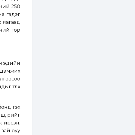
бүртгэл энэ сарын 10-
нд эхэлнэ
үний 250
на гэдэг
2 өдөр
0
0
р яагаад
16 төрлийн эмийг нэг
эх үүсвэрээс
рсний гор
худалдан авах
журмыг баталлаа
2 өдөр
0
0
Нэгдүгээр
хорооллын арын
ын эдийн
замыг наймдугаар
сарын 6-ны 23:00
 дэмжих
цагаас түр хааж,
борооны ус...
илгоосоо
2 өдөр
0
0
ыг төлөх
Б.Баярбаатар:
Төсвийн шинэчлэл
хийхгүй, урсгал
зардлаа
үргэлжлүүлэн тэлээд
бонд гэх
байвал ойрын...
2 өдөр
2
0
иш, өрийг
Татварын өртэй
ж ирсэн.
шатахуун импортлогч
ААН-үүдийн дансыг
 зай руу
битүүмжлэхгүй