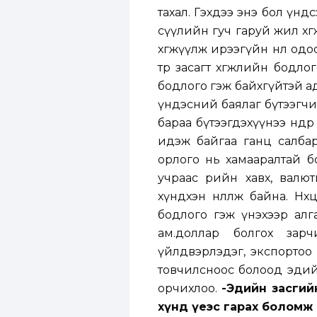
тахал. Гэхдээ энэ бол үн
сүүлийн гуч гаруй жил хө
хөгжүүлж ирээгүйн нөлөө о
төр засагт хөгжлийн бодло
бодлого гэж байхгүйтэй а
үндэсний баялаг бүтээгчи
бараа бүтээгдэхүүнээ өндө
идэж байгаа ганц салбар
орлого нь хамааралтай б
учраас өрийн хавх, валю
хүндхэн нөлөөлж байна. Н
бодлого гэж үнэхээр алга
ам.доллар болгох зарч
үйлдвэрлэдэг, экспортоо 
товчилсноос болоод эдий
орчихлоо.
-Эдийн засгий
хүнд үеэс гарах боломж 