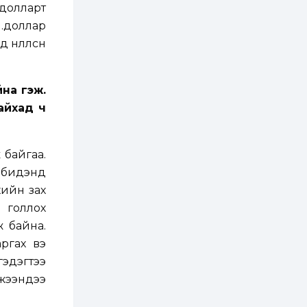
.долларт
2 өдөр
1
0
м.доллар
Нөөцийн махны
өлөөлсөн
худалдаа,
борлуулалтыг
нээлттэй ил тод
болгоно
на гэж.
3 өдөр
0
0
айхад ч
ЗГ: Автобензин,
дизель түлшний
онцгой албан
татварыг тэглэлээ
 байгаа.
3 өдөр
3
0
д бидэнд
З.Мэндсайхан:
хийн зах
Хүнсний нөөцийг
бэлтгэх агуулах,
 голлох
зоорь бэлтгэх ААН-
үүдэд хөнгөлөлттэй
ж байна.
зээл олгоно
3 өдөр
2
0
ргах вэ
Европ дахь
гэдэгтээ
монголчуудын
соёлын наадам
мжээндээ
боллоо