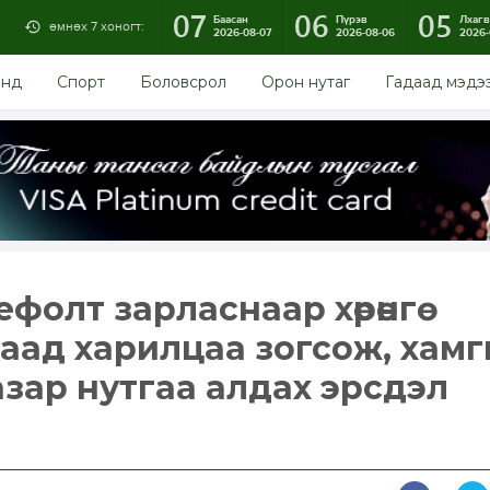
07
06
05
Баасан
Пүрэв
Лхагв
өмнөх 7 хоногт:
2026-08-07
2026-08-06
2026-
энд
Спорт
Боловсрол
Орон нутаг
Гадаад мэдэ
фолт зарласнаар хөрөнгө
даад харилцаа зогсож, хам
азар нутгаа алдах эрсдэл