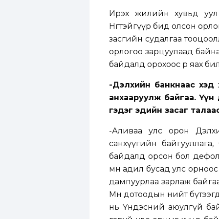
Ирэх жилийн хувьд уул 
Нөгөөтэйгүүр бид олсон орло
засгийн судалгаа тооцоолл
орлогоо зарцуулаад байна
байдалд орохоос өөр яах бил
-Дэлхийн банкнаас хэд
анхааруулж байгаа. Үүн
гэдэг эдийн засаг талаа
-Аливаа улс орон Дэлх
санхүүгийн байгууллага,
байдалд орсон бол дефолт
мөн адил бусад улс орноос
дампуурлаа зарлаж байгаа 
Мөн дотоодын нийт бүтээг
нь Үндэсний аюулгүй байд