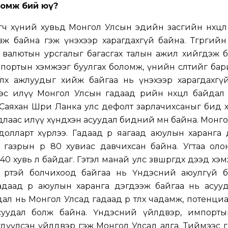
ломж бий юү?
ч хүний хувьд Монгол Улсын эдийн засгийн нөхцөл
ж байна гэж үнэхээр харагдахгүй байна. Төгрөгий
, валютын урсгалыг багасгах талын ажил хийгдэж 
мпортын хэмжээг буулгах боломж, үнийн өсөлтийг бар
өөлөх ажлуудыг хийж байгаа нь үнэхээр харагдахгү
эс илүү Монгол Улсын гадаад өрийн нөхцөл байдал
 Саяхан Шри Ланка улс дефолт зарлачихсаныг бид 
айдлаас илүү хүндхэн асуудал бидний өмнө байна. Монг
.долларт хүрлээ. Гадаад өр яагаад аюулын харанга
 газрын өр 80 хувиас давчихсан байна. Угтаа оло
л 40 хувь л байдаг. Гэтэл манай улс зөвшөөрөгдөх дээд х
 өртэй болчихоод байгаа нь Үндэсний аюулгүй 
 гадаад өр аюулын харанга дэгдээж байгаа нь асу
ал нь Монгол Улсад гадаад өрөө төлөх чадамж, потенци
суудал болж байна. Үндэсний үйлдвэр, импорты
дүүлсэн үйлдвэр гэж Монгол Улсад алга. Тиймээс гад