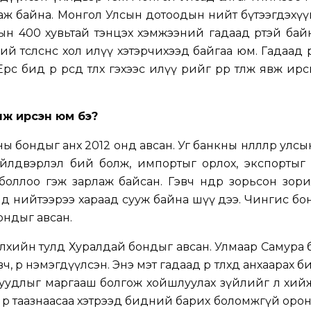
гдаж байна. Монгол Улсын дотоодын нийт бүтээгдэхү
ын 400 хувьтай тэнцэх хэмжээний гадаад өртэй бай
 төсөөлснөөс хол илүү хэтэрчихээд байгаа юм. Гадаад ө
ө бид өрөө өөрсдөө төлөх гэхээс илүү өрийг өрөөр төлж явж и
лж ирсэн юм бэ?
ы бондыг анх 2012 онд авсан. Уг банкны нөлөөллөөр улс
үйлдвэрлэл бий болж, импортыг орлох, экспортыг
оллоо гэж зарлаж байсан. Гэвч өнөөдөр зорьсон зор
д нийтээрээ хараад сууж байна шүү дээ. Чингис бонд
ондыг авсан.
өлөхийн тулд Хуралдай бондыг авсан. Улмаар Самура 
 өрөө нэмэгдүүлсэн. Энэ мэт гадаад өрөө төлөхөд анхаарах б
н асуудлыг маргааш болгож хойшлуулах зүйлийг л хий
ад өр таазнаасаа хэтрээд бидний барих боломжгүй орон