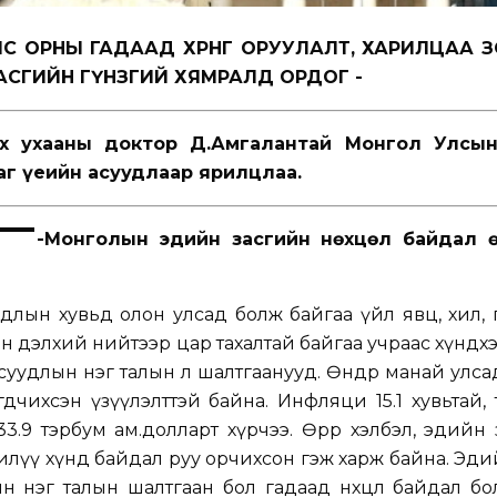
С ОРНЫ ГАДААД ХӨРӨНГӨ ОРУУЛАЛТ, ХАРИЛЦАА 
ЗАСГИЙН ГҮНЗГИЙ ХЯМРАЛД ОРДОГ -
х ухааны доктор Д.Амгалантай Монгол Улсы
аг үеийн асуудлаар ярилцлаа.
-Монголын эдийн засгийн нөхцөл байдал 
йдлын хувьд олон улсад болж байгаа үйл явц, хил,
лон дэлхий нийтээр цар тахалтай байгаа учраас хүндх
суудлын нэг талын л шалтгаанууд. Өнөөдөр манай улс
гдчихсэн үзүүлэлттэй байна. Инфляци 15.1 хувьтай, т
33.9 тэрбум ам.долларт хүрчээ. Өөрөөр хэлбэл, эдийн
өс ч илүү хүнд байдал руу орчихсон гэж харж байна. Эди
н нэг талын шалтгаан бол гадаад нөхцөл байдал б