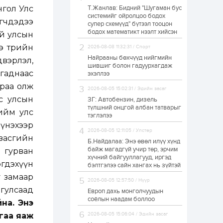
нгол Улс
Т.Жанлав: Бидний "Шугаман бус
Худалдагч
системийг ойролцоо бодох
Н.Амарзаяа:
эгчдэдээ
супер схемүүд" бүтээл тооцон
Дэлгүүрийн 32
хуудастай өрийн
бодох математикт нээлт хийсэн
ай улсын
дэвтэр долоо хоногт
л дүүрдэг
э төрийн
2026-08-08 11:32:31 / Спорт
1 өдөр
0
0
Найрааны бөхчүүд нийгмийн
двэрлэл,
Б.Хулан дэлхийн
шившиг болон гадуурхагдаж
аварга боллоо
 гаднаас
эхэллээ
араа олж
2026-08-05 15:02:31 / Эдийн засаг
с улсын
ЗГ: Автобензин, дизель
1 өдөр
0
0
түлшний онцгой албан татварыг
ийм улс
тэглэлээ
Р.Даваадорж: Энэ
намрын экспортын
үнэхээр
орлого Монголд
2026-08-05 12:11:05 / Улстөр
боломж олгож болох
 засгийн
Б.Найдалаа: Энэ өвөл илүү хүнд
юм
байж магадгүй учир төр, эрчим
г гурван
1 өдөр
0
2
хүчний байгууллагууд, иргэд
гдэхүүн
бэлтгэлээ сайн хангах нь зүйтэй
Автомашины улсын
дугаар сондгой
у замаар
2026-08-05 12:57:50 / Нүүр
тоогоор төгссөн бол
 гулсаад
өнөөдөр шатахуун
Европ дахь монголчуудын
авна
соёлын наадам боллоо
на. Энэ
1 өдөр
0
0
гаа яаж
2026-08-05 15:06:04 / Эдийн засаг
Н.Номтойбаяр: