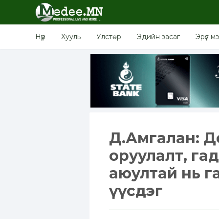
Нүүр
Хууль
Улстөр
Эдийн засаг
Эрүүл м
Д.Амгалан: Де
оруулалт, га
аюултай нь г
үүсдэг