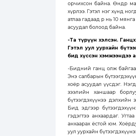
орчихсон байна. Өнөөдөр 
хүрлээ. Гэтэл нэг хүнд ног
атлаа гадаад өр нь 10 мянг
асуудал болоод байна.
-Та түрүүн хэлсэн. Ганц
Гэтэл уул уурхайн бүтээ
бид хүссэн хэмжээндээ 
-Бидний ганц олж байгаа 
Энэ салбарын бүтээгдэхүү
хоёр асуудал үүсдэг. Нэг
зээлийн ханшаар борлуул
бүтээгдэхүүнээ дэлхийн 
Бид эдгээр бүтээгдэхүү
гэдэгтээ анхаардаг. Угта
анхаарах ёстой юм. Хоёрд
уул уурхайн бүтээгдэхүүн