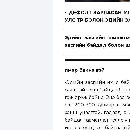
- ДЕФОЛТ ЗАРЛАСАН УЛ
УЛС ТӨР БОЛОН ЭДИЙН 
Эдийн засгийн шинжлэ
засгийн байдал болон ц
ямар байна вэ?
-Эдийн засгийн нөхцөл ба
хаалттай нөхцөл байдал бо
гэж ярьж байна. Энэ бол а
өсөлт 200-300 хувиар нэмэ
ханш уналттай. гадаад өр 
байдал таамаглал, төсөөллө
ингэж хүндэрч байгаагий