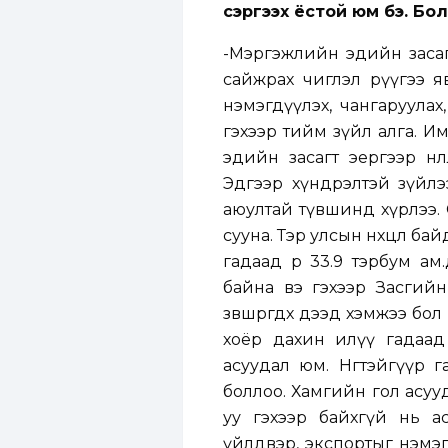
сэргээх ёстой юм бэ. Бо
-Мэргэжлийн эдийн засаг
сайжрах чиглэл рүүгээ яв
нэмэгдүүлэх, чангаруулах
гэхээр тийм зүйл алга. И
эдийн засагт эергээр нөл
Эдгээр хүндрэлтэй зүйлэ
аюултай түвшинд хүрлээ.
сууна. Тэр улсын нөхцөл б
гадаад өр 33.9 тэрбум ам
байна вэ гэхээр Засгийн
зөвшөөрөгдөх дээд хэмжээ бо
хоёр дахин илүү гадаад
асуудал юм. Нөгөөтэйгүүр
боллоо. Хамгийн гол асууд
уу гэхээр байхгүй нь а
үйлдвэр, экспортыг нэмэг