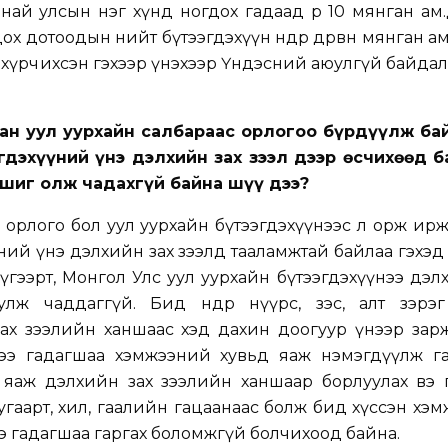
манай улсын нэг хүнд ногдох гадаад өр 10 мянган ам
дох дотоодын нийт бүтээгдэхүүн өнөөдөр дөрвөн мянган а
а хүрчихсэн гэхээр үнэхээр Үндэсний аюулгүй байдалд н
хан уул уурхайн салбараас орлогоо бүрдүүлж бай
гдэхүүний үнэ дэлхийн зах зээл дээр өсчихөөд б
ашиг олж чадахгүй байна шүү дээ?
орлого бол уул уурхайн бүтээгдэхүүнээс л орж ирж
ний үнэ дэлхийн зах зээлд тааламжтай байлаа гэхэ
дүгээрт, Монгол Улс уул уурхайн бүтээгдэхүүнээ дэл
ж чаддаггүй. Бид өнөөдөр нүүрс, зэс, алт зэрэг
зах зээлийн ханшаас хэд дахин доогуур үнээр зар
нээ гадагшаа хэмжээний хувьд яаж нэмэгдүүлж га
а яаж дэлхийн зах зээлийн ханшаар борлуулах вэ 
угаарт, хил, гаалийн гацаанаас болж бид хүссэн хэ
ээ гадагшаа гаргах боломжгүй болчихоод байна.