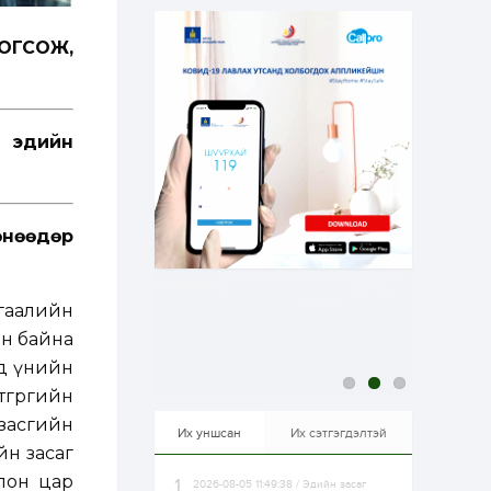
эрхлэхэд таатай...
1 өдөр
1
0
ЗОГСОЖ,
Долдугаар сард
709.503 зөрчил
бүртгэгджээ
1 өдөр
0
0
н эдийн
Цалинтай ээжийн 50
мянган төгрөгийн
тэтгэмжийг 500
мянгад хүргэх
өргөдөлд санал авч
өнөөдөр
эхэлжээ
1 өдөр
2
0
Б.Түмэн-Өлзий: Олон
улсад хуримтлуулсан
 гаалийн
мэдлэг, туршлагаа эх
орныхоо хөгжилд
эн байна
зориулна
ад үнийн
1 өдөр
0
0
өгрөгийн
Алтны үнэ дөрвөн
улирал дараалан
 засгийн
өсөж байна
Их уншсан
Их сэтгэгдэлтэй
йн засаг
олон цар
2026-08-05 11:49:38 / Эдийн засаг
1 өдөр
0
0