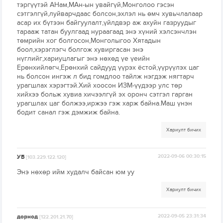
тэргүүтэй АНам,МАн-ын увайгүй,Монголоо гэсэн
сэтгэлгүй,луйварчдаас болсон,эхлэл нь өмч хувьчлалаар
асар их бүтээн байгуулалт,үйлдвэр аж ахуйн газруудыг
тарааж татан буулгаад нураагаад энэ хүний хэлсэнчлэн
төмрийн хог болгосон,Монголыгоо Хятадын
боол,хэрэглэгч болгож хувиргасан энэ
нүглийг,хариуцлагыг энэ нөхөд үе үеийн
Ерөнхийлөгч,Ерөнхий сайдууд үүрэх ёстой,үүрүүлэх цаг
нь болсон ингэж л бид гомдлоо тайлж нэгдэж нягтарч
урагшлах хэрэгтэй.Хий хоосон ИЗМ-үүдээр улс төр
хийхээ больж хувиа хичээлгүй эх оронч сэтгэл гарган
урагшлах цаг болжээ,иржээ гэж харж байна.Маш үнэн
бодит санал гэж дэмжиж байна.
Хариулт бичих
УБ
2022-09-06 00:30:15
[103.229.122.120]
Энэ нөхөр ийм худалч байсан юм уу
Хариулт бичих
дорнод
2022-09-05 23:31:34
[122.201.21.70]