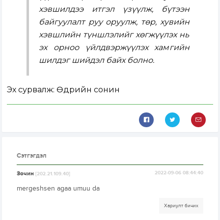
хэвшилдээ итгэл үзүүлж, бүтээн
байгуулалт руу оруулж, төр, хувийн
хэвшлийн түншлэлийг хөгжүүлэх нь
эх орноо үйлдвэржүүлэх хамгийн
шилдэг шийдэл байх болно.
Эх сурвалж: Өдрийн сонин
Сэтгэгдэл
Зочин
2022-09-06 08:44:40
[202.21.109.40]
mergeshsen agaa umuu da
Хариулт бичих