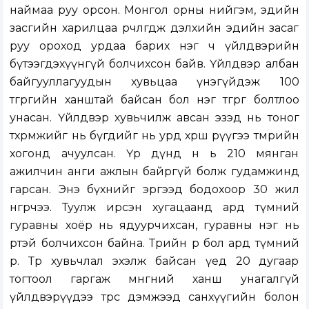
наймаа руу орсон. Монгол орны нийгэм, эдийн
засгийн харилцаа өөрчлөгдөж дэлхийн эдийн засаг
руу ороход урдаа барих нэг ч үйлдвэрийн
бүтээгдэхүүнгүй болчихсон байв. Үйлдвэр албан
байгууллагуудын хувьцаа үнэгүйдэж 100
төгрөгийн ханштай байсан бол нэг төгрөг болтлоо
унасан. Үйлдвэр хувьчилж авсан эзэд нь тоног
төхөөрөмжийг нь бүгдийг нь урд хөрш рүүгээ төмрийн
хогонд ачуулсан. Үр дүнд н ь 210 мянган
ажилчин анги ажлын байргүй болж гудамжинд
гарсан. Энэ бүхнийг эргээд бодохоор 30 жил
өнгөрчээ. Туулж ирсэн хугацаанд ард түмний
гуравны хоёр нь ядуурчихсан, гуравны нэг нь
өртэй болчихсон байна. Төрийн өр бол ард түмний
өр. Төр хувьчлал эхэлж байсан үед 20 дугаар
тогтоол гаргаж мөнгөний ханш унагалгүй
үйлдвэрүүдээ төрөөс дэмжээд санхүүгийн болон