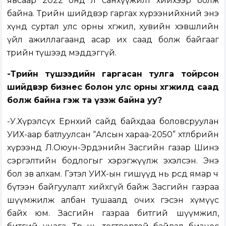
явсаар 2022 онд л санхүүжилт хийхээр болж
байна. Төрийн шийдвэр гаргах хүрээнийхний энэ
хүнд суртал улс орны хөгжил, хувийн хэвшлийн
үйл ажиллагаанд асар их саад болж байгааг
төрийн түшээд мэддэггүй.
-Төрийн түшээдийн гаргасан тулга тойрсон
шийдвэр бизнес болон улс орны хөгжилд саад
болж байна гэж та үзэж байна уу?
-У.Хүрэлсүх Ерөнхий сайд байхдаа боловсруулан
УИХ-аар батлуулсан “Алсын хараа-2050” хөтөлбөрийн
хүрээнд Л.Оюун-Эрдэнийн Засгийн газар Шинэ
сэргэлтийн бодлогыг хэрэгжүүлж эхэлсэн. Энэ
бол зөв алхам. Гэтэл УИХ-ын гишүүд нь өөрсдөө ямар ч
бүтээн байгуулалт хийхгүй байж Засгийн газраа
шүүмжилж албан тушаалд очих гэсэн хүмүүс
байх юм. Засгийн газраа битгий шүүмжил,