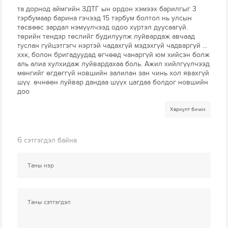
та дорнод аймгийн ЗДТГ ын ордон хэмээх барилгыг 3
тэрбумаар барина гэчээд 15 тэрбум болтол нь улсын
төсвөөс зардал нэмүүлчээд одоо хүртэл дуусаагүй.
төрийн тендэр төслийг будилуулж луйвардаж авчаад
туслан гүйцэтгэгч нэртэй чадахгүй мэдэхгүй чадваргүй ...
ххк, болон бригадуудад өгчөөд чанаргүй юм хийсэн болж
аль алиа хулхидаж луйвардахаа боль. Ажил хийлгүүлчээд
мөнгийг өгдөггүй новшийн залилан зан чинь хол явахгүй
шүү. өчнөөн луйвар дандаа шүүх цагдаа болдог новшийн
доо
Хариулт бичих
6
сэтгэгдэл байна