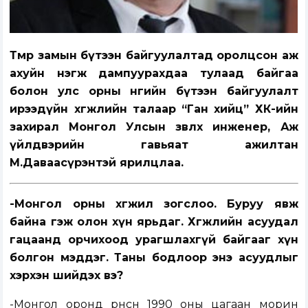
Төмөр замын бүтээн байгуулалтад оролцсон аж
ахуйн нэгж дампуурахдаа тулаад байгаа
болон улс орны өнөөгийн бүтээн байгуулалт
ирээдүйн хөгжлийн талаар “Ган хийц” ХК-ийн
захирал Монгол Улсын зөвлөх инженер, Аж
үйлдвэрийн гавьяат ажилтан
М.Даваасүрэнтэй ярилцлаа.
-Монгол орны хөгжил зогслоо. Буруу явж
байна гэж олон хүн ярьдаг. Хөгжлийн асуудал
гацаанд орчихоод урагшлахгүй байгааг хүн
болгон мэддэг. Таны бодлоор энэ асуудлыг
хэрхэн шийдэх вэ?
-Монгол оронд өрнөсөн 1990 оны цагаан морин