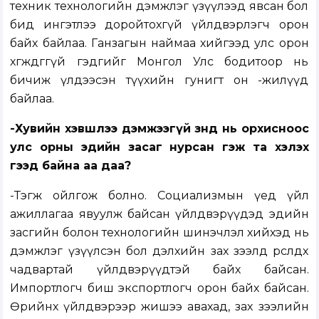
техник технологийн дэмжлэг үзүүлээд явсан бол
бид ингэтлээ доройтохгүй үйлдвэрлэгч орон
байх байлаа. Ганзагын наймаа хийгээд улс орон
хөгждөггүй гэдгийг Монгол Улс бодитоор нь
бичиж үлдээсэн түүхийн гунигт он -жилүүд
байлаа.
-Хувийн хэвшлээ дэмжээгүй зөнд нь орхисноос
улс орны эдийн засаг нурсан гэж та хэлэх
гээд байна аа даа?
-Тэгж ойлгож болно. Социализмын үед үйл
ажиллагаа явуулж байсан үйлдвэрүүдэд эдийн
засгийн болон технологийн шинэчлэл хийхэд нь
дэмжлэг үзүүлсэн бол дэлхийн зах зээлд өрсөлдөх
чадвартай үйлдвэрүүдтэй байх байсан.
Импортлогч биш экспортлогч орон байх байсан.
Өөрийнхөө үйлдвэрээр жишээ авахад, зах зээлийн