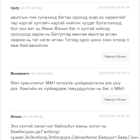
njuty
2022-09-06 06:34:38
[66.181.187.186]
авилгын том сүлжээнд багтан орооод асар их хөрөнгийг
төр нэртэй хулгайч нартай нийлэн хусдаг бүлэглэлүүд
бол энэ мэт нь Өмнө Женко бас л хулгай хийхэд
оролцоод зарим нь Баттулгад мөнгөө авилгаа өгсөн
ззарим нь тал хагас өгсөн Тэгээд одоо шинэ эзэн олоод л
явж байгаанийлэн
Хариулт бичих
Банзарагч
2022-09-06 06:29:27
[124.158.67.169]
Өмч хувьчлалыг МАН эхлүүлж шийдвэрлэсэн юм шүү
дээ. Хамгийн их луйвардаж гажуудуулсан нь бас л МАН.
Хариулт бичих
Зочин
2022-09-06 04:45:24
[66.181.160.11]
Энэ хүнтэй санал нэг байна,бүх юмны эхлэл нь
Бямбасүрэн,да.Ганболд/
хужаа/,ЗиЭнхболд,Элбэгдорж,Сайханбилэг,Баярцогт,Баяр,Гонч