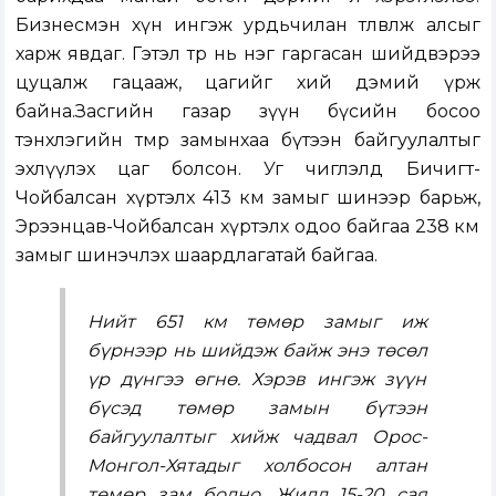
Бизнесмэн хүн ингэж урдьчилан төлөвлөж алсыг
харж явдаг. Гэтэл төр нь нэг гаргасан шийдвэрээ
цуцалж гацааж, цагийг хий дэмий үрж
байна.Засгийн газар зүүн бүсийн босоо
тэнхлэгийн төмөр замынхаа бүтээн байгуулалтыг
эхлүүлэх цаг болсон. Уг чиглэлд Бичигт-
Чойбалсан хүртэлх 413 км замыг шинээр барьж,
Эрээнцав-Чойбалсан хүртэлх одоо байгаа 238 км
замыг шинэчлэх шаардлагатай байгаа.
Нийт 651 км төмөр замыг иж
бүрнээр нь шийдэж байж энэ төсөл
үр дүнгээ өгнө. Хэрэв ингэж зүүн
бүсэд төмөр замын бүтээн
байгуулалтыг хийж чадвал Орос-
Монгол-Хятадыг холбосон алтан
төмөр зам болно. Жилд 15-20 сая