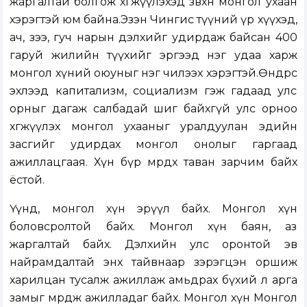
жаргалтай болгож хөгжүүлэхэд зөвхөн монгол ухаан
хэрэгтэй юм байна.Эзэн Чингис түүний үр хүүхэд,
ач, зээ, гуч нарын дэлхийг удирдаж байсан 400
гаруй жилийн түүхийг эргээд нэг удаа харж
монгол хүний оюуныг нэг чилээх хэрэгтэй.Өнөөдрөөс
эхлээд капитализм, социализм гэж гадаад улс
орныг дагаж салбадай шиг байхгүй улс орноо
хөгжүүлэх монгол ухааныг уралдуулан эдийн
засгийг удирдах монгол онолыг гаргаад
ажиллацгаая. Хүн бүр мөрдөх таван зарчим байх
ёстой.
Үүнд, монгол хүн эрүүл байх. Монгол хүн
боловсролтой байх. Монгол хүн баян, аз
жаргалтай байх. Дэлхийн улс оронтой эв
найрамдалтай энх тайвнаар зэрэгцэн оршиж
харилцан тусалж ажиллаж амьдрах бүхий л арга
замыг мөрдөж ажилладаг байх. Монгол хүн Монгол