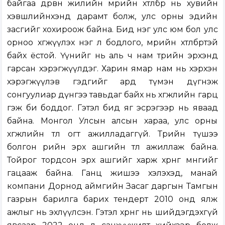
байгаа дөрвөн жилийн мөрийн хөтөлбөр нь хувийн
хэвшлийнхэнд дарамт болж, улс орны эдийн
засгийг хохироож байна. Бид нэг улс юм бол улс
орноо хөгжүүлэх нэг л бодлого, мөрийн хөтөлбөртэй
байх ёстой. Үүнийг нь аль ч нам төрийн эрхэнд
гарсан хэрэгжүүлдэг. Харин ямар нам нь хэрхэн
хэрэгжүүлэв гэдгийг ард түмэн дүгнэж
сонгуулиар дүнгээ тавьдаг байх нь хөгжлийн гарц
гэж би боддог. Гэтэл бид яг эсрэгээр нь яваад
байна. Монгол Улсын алсын хараа, улс орны
хөгжлийн төлөө огт ажилладаггүй. Төрийн түшээ
болгон өөрийн эрх ашгийн төлөө ажиллаж байна.
Тойрог тордсон эрх ашгийг харж хөрөнгө мөнгийг
гацааж байна. Ганц жишээ хэлэхэд, манай
компани Дорнод аймгийн Засаг даргын Тамгын
газрын барилга барих тендерт 2010 онд ялж
ажлыг нь эхлүүлсэн. Гэтэл хөрөнгө нь шийдэгдэхгүй