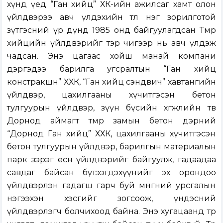
хүнд үед “Ган хийц” ХК-ийн ажилсаг хамт олон
үйлдвэрээ авч үлдэхийн төлөө нэг зорилготой
зүтгэсний үр дүнд 1985 онд байгуулагдсан Төмөр
хийцийн үйлдвэрийг тэр чигээр нь авч үлдэж
чадсан. Энэ цагаас хойш манай компани
дэргэдээ барилга угсралтын “Ган хийц
констракшн” ХХК, “Ган хийц сэндвич” хавтангийн
үйлдвэр, цахилгааны хүчитгэсэн бетон
тулгуурын үйлдвэр, зүүн бүсийн хөгжлийн төв
Дорнод аймагт төмөр замын бетон дэрний
“Дорнод Ган хийц” ХХК, цахилгааны хүчитгэсэн
бетон тулгуурын үйлдвэр, барилгын материалын
парк зэрэг есөн үйлдвэрийг байгуулж, гадаадаа
савдаг байсан бүтээгдэхүүнийг эх орондоо
үйлдвэрлэн гадагш гарч буй мөнгөний урсгалын
нэгээхэн хэсгийг зогсоож, үндэсний
үйлдвэрлэгч болчихоод байна. Энэ хугацаанд төр