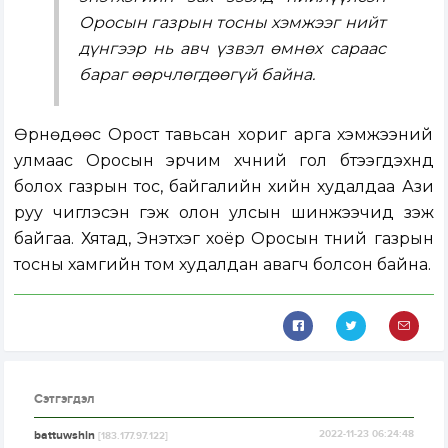
Оросын газрын тосны хэмжээг нийт
дүнгээр нь авч үзвэл өмнөх сараас
бараг өөрчлөгдөөгүй байна.
Өрнөдөөс Орост тавьсан хориг арга хэмжээний
улмаас Оросын эрчим хүчний гол бүтээгдэхүүнүүд
болох газрын тос, байгалийн хийн худалдаа Ази
руу чиглэсэн гэж олон улсын шинжээчид үзэж
байгаа. Хятад, Энэтхэг хоёр Оросын түүний газрын
тосны хамгийн том худалдан авагч болсон байна.
Сэтгэгдэл
battuwshin
2022-11-23 06:24:48
[183.177.97.122]