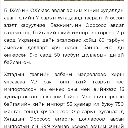
БНХАУ-ын ОХУ-аас авдаг эрчим хүчний худалдан
авалт сүүлийн 7 сарын хугацаанд тасралтгүй өссөн
үзүүлэлт харуулжээ. Бээжингийн Оросоос авдаг
газрын тос, байгалийн хий импорт өнгөрсөн 2-р
сард Украинд дайн эхэлснээс хойш 60 тэрбум
америк долларт хүрч өссөн байна. Энэ дүн
өнгөрсөн 9-р сард 50 тэрбум долларын дүнтэй
байсан юм.
Хятадын гаалийн албаны мэдээллээр хөрш
улсаасаа 7,7 сая тонн түүхий газрын тос
импортолсон нь өмнөх оны мөн үеийнхээс 16
хувиар өссөн үзүүлэлт юм байна. Мөн шингэрүүлсэн
байгалийн хийн импорт 55 хувиар илүү буюу 750
мянган тоннд хүрчээ. 1-ээс 10-р сарын хугацаанд
Хятадын Оросоос америк доллароор авсан
импортын дүн 49,9 хувиар өсөхөд эрчим хүчний