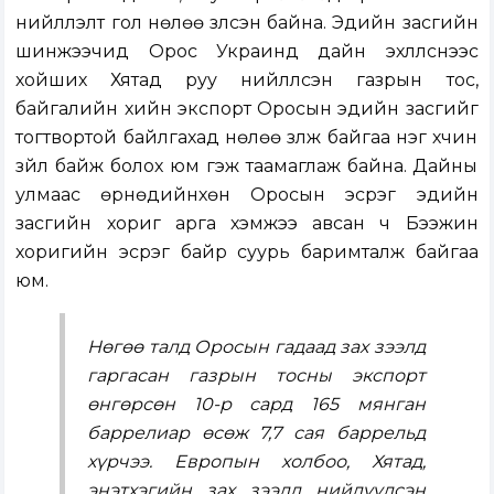
нийлүүлэлт гол нөлөө үзүүлсэн байна. Эдийн засгийн
шинжээчид Орос Украинд дайн эхлүүлснээс
хойших Хятад руу нийлүүлсэн газрын тос,
байгалийн хийн экспорт Оросын эдийн засгийг
тогтвортой байлгахад нөлөө үзүүлж байгаа нэг хүчин
зүйл байж болох юм гэж таамаглаж байна. Дайны
улмаас өрнөдийнхөн Оросын эсрэг эдийн
засгийн хориг арга хэмжээ авсан ч Бээжин
хоригийн эсрэг байр суурь баримталж байгаа
юм.
Нөгөө талд Оросын гадаад зах зээлд
гаргасан газрын тосны экспорт
өнгөрсөн 10-р сард 165 мянган
баррелиар өсөж 7,7 сая баррельд
хүрчээ. Европын холбоо, Хятад,
энэтхэгийн зах зээлд нийлүүлсэн