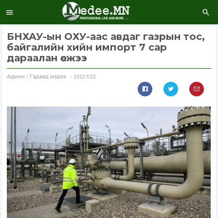
БНХАУ-ын ОХУ-аас авдаг газрын тос,
байгалийн хийн импорт 7 сар
дараалан өсжээ
Aдмин / Гадаад мэдээ
2022.11.22