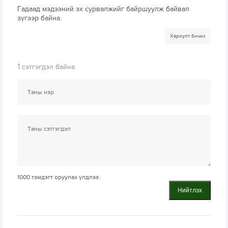
Гадаад мэдээний эх сурвалжийг байршуулж байвал
зүгээр байна.
Хариулт бичих
1
сэтгэгдэл байна
1000
тэмдэгт оруулах үлдлээ.
Нийтлэх