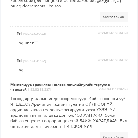
xudlaa sudalgaa mongold ardchilal xezee baugaagyi urgelj
buleg deeremchin l baisan
Хариулт бичих
Toli
2023-03-12 06:04:58
[195.123.31.122]
Jag unen!!!!
Toli
2023-03-12 06:04:32
[195.123.31.122]
Jag
Монголчууд ардчиллын төлөөх тэмцлийг угийн тэргүүлж
чадахгүй.
2023-03-11 14:06:53
[192.82.89.227]
Тэгээд ардчиллын индексээр дээгүүрт байх гэсэн юм уу?
ЯГШДЭЭ? Ардчилал гэдгийг гүнзгий ОЙЛГООГҮЙ,
ардчилалынхаа төлөө цус асгаруулж үхэж ҮЗЭЭГҮЙ,
ардчилалтай танилцаад дөнгөж 100-ХАН ЖИЛ болж
байгаа үндэстэн өндөр индекстэй БАЙЖ ХАРАГДААЧ. Бид
чинь ардчиллын хүрээнд ШИНЭКОВУУД.
Хариулт бичих