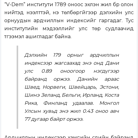
“V-Dem” институти 1789 оноос эхлэн жил бүр олон
нийтэд нээлттэй, үнэ төлбөргүйгээр дэлхийн улс
орнуудын ардчиллын индексийг гаргадаг. Тус
институтийн мэдээллийг улс төр судлаачид
түгээмэл ашигладаг байна.
Дэлхийн 179 орныг ардчиллын
индексээр жагсаахад энэ онд Дани
улс 0.89 оноогоор нэгдүгээр
байранд оржээ. Данийн араас
Швед, Норвеги, Швейцарь, Эстони,
Шинэ Зеланд, Бельги, Ирланд, Коста
Рика, Финланд удаалав. Монгол
Улсын хувьд энэ жил 0.43 оноо авч
77 дугаар байрт оржээ.
Ардчиллын индексээр хамгийн сүүлийн байранд