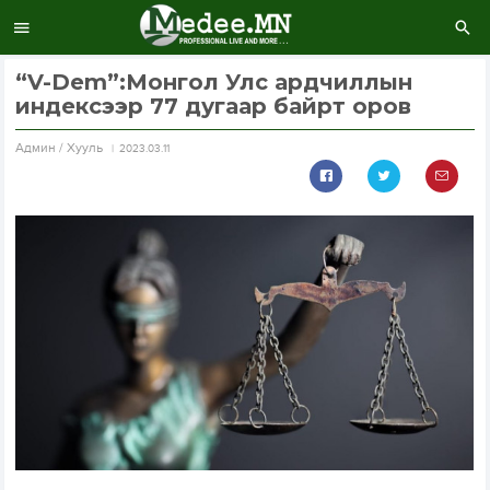
“V-Dem”:Монгол Улс ардчиллын
индексээр 77 дугаар байрт оров
Aдмин / Хууль
2023.03.11