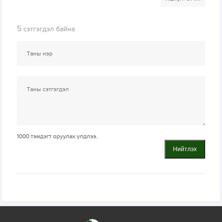
5
сэтгэгдэл байна
1000
тэмдэгт оруулах үлдлээ.
Нийтлэх