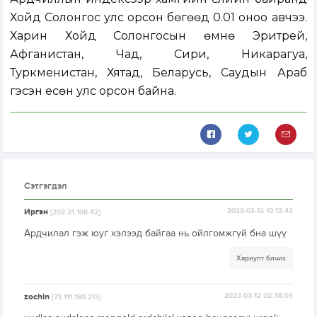
Хойд Солонгос улс орсон бөгөөд 0.01 оноо авчээ.
Харин Хойд Солонгосын өмнө Эритрей,
Афганистан, Чад, Сири, Никарагуа,
Туркменистан, Хятад, Беларусь, Саудын Араб
гэсэн есөн улс орсон байна.
Сэтгэгдэл
Иргэн
2023-03-12 10:13:43
[202.21.108.42]
Ардчилал гэж юуг хэлээд байгаа нь ойлгомжгүй бна шүү
Хариулт бичих
zochin
2023-03-12 02:38:03
[73.111.180.213]