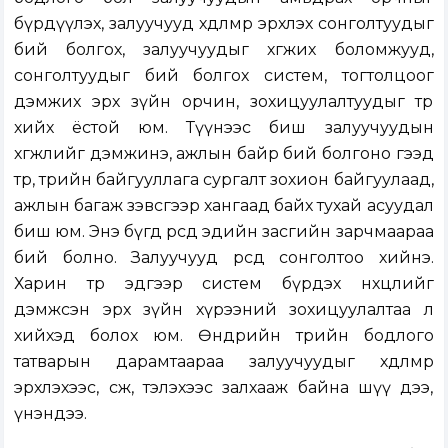
бүрдүүлэх, залуучууд хөдөлмөр эрхлэх сонголтуудыг
бий болгох, залуучуудыг хөгжих боломжууд,
сонголтуудыг бий болгох систем, тогтолцоог
дэмжих эрх зүйн орчин, зохицуулалтуудыг төр
хийх ёстой юм. Түүнээс биш залуучуудын
хөгжлийг дэмжинэ, ажлын байр бий болгоно гээд
төр, төрийн байгууллага сургалт зохион байгуулаад,
ажлын багаж зэвсгээр хангаад байх тухай асуудал
биш юм. Энэ бүгд өөрсдөө эдийн засгийн зарчмаараа
бий болно. Залуучууд өөрсдөө сонголтоо хийнэ.
Харин төр эдгээр систем бүрдэх нөхцлийг
дэмжсэн эрх зүйн хүрээний зохицуулалтаа л
хийхэд болох юм. Өнөөдрийн төрийн бодлого
татварын дарамтаараа залуучуудыг хөдөлмөр
эрхлэхээс, өсөж, тэлэхээс залхааж байна шүү дээ,
үнэндээ.