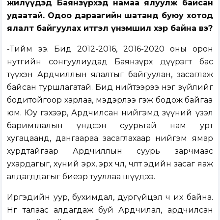
жилүүдэд Баянзүрхэд намаа ялуулж байсан
удаатай. Одоо дараагийн шатанд буюу хотод
ялалт байгуулах итгэл үнэмшил хэр байна вэ?
-Тийм ээ. Бид 2012-2016, 2016-2020 оны орон
нутгийн сонгуулиудад Баянзүрх дүүрэгт бас
түүхэн Ардчиллын ялалтыг байгуулан, засаглаж
байсан туршлагатай. Бид нийтээрээ нэг зүйлийг
бодитойгоор харлаа, мэдэрлээ гэж бодож байгаа
юм. Юу гэхээр, Ардчилсан нийгэмд зүүний үзэл
баримтлалын үндсэн суурьтай нам урт
хугацаанд, дангаараа засаглахаар нийгэм ямар
хурдтайгаар Ардчиллын суурь зарчмаас
ухардагыг, хүний эрх, эрх чөлөө, чөлөөт эдийн засаг яаж
алдагддагыг биеэр тууллаа шүүдээ.
Иргэдийн уур, бухимдал, дургүйцэл ч их байна.
Нөгөө талаас алдагдаж буй Ардчилал, ардчилсан