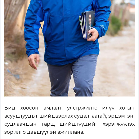
Бид хоосон амлалт, улстөржилтөөс илүү хотын
асуудлуудыг шийдвэрлэх судалгаатай, эрдэмтэн,
судлаачдын гарц, шийдлүүдийг хэрэгжүүлэх
зорилго дэвшүүлэн ажиллана.