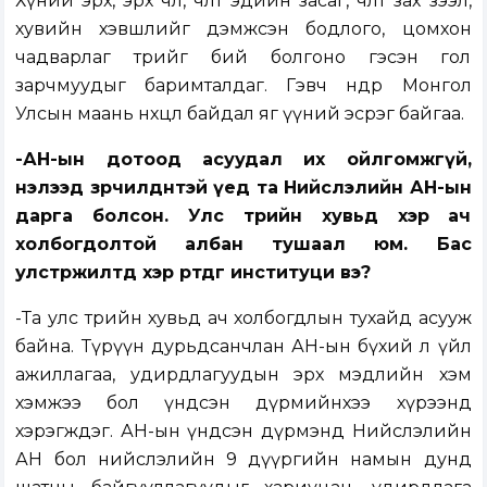
Хүний эрх, эрх чөлөө, чөлөөт эдийн засаг, чөлөөт зах зээл,
хувийн хэвшлийг дэмжсэн бодлого, цомхон
чадварлаг төрийг бий болгоно гэсэн гол
зарчмуудыг баримталдаг. Гэвч өнөөдөр Монгол
Улсын маань нөхцөл байдал яг үүний эсрэг байгаа.
-АН-ын дотоод асуудал их ойлгомжгүй,
нэлээд зөрчилдөөнтэй үед та Нийслэлийн АН-ын
дарга болсон. Улс төрийн хувьд хэр ач
холбогдолтой албан тушаал юм. Бас
улстөржилтөд хэр өртдөг институци вэ?
-Та улс төрийн хувьд ач холбогдлын тухайд асууж
байна. Түрүүн дурьдсанчлан АН-ын бүхий л үйл
ажиллагаа, удирдлагуудын эрх мэдлийн хэм
хэмжээ бол үндсэн дүрмийнхээ хүрээнд
хэрэгждэг. АН-ын үндсэн дүрмэнд Нийслэлийн
АН бол нийслэлийн 9 дүүргийн намын дунд