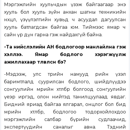
Мэргэжлийн хуульчдын үзэж байгаагаар энэ
хууль бол хууль зүйн анхан шатны техникийн
нөхцөл, үзүүлэлтийн хувьд ч асуудал дагуулсан
хууль батлагдсан байгаа юм. Тиймээс ямар ч
сайн үр дүн гарна гэж найдахгүй байна.
-Та нийслэлийн АН бодлогоор манлайлна гэж
хэллээ. Ямар бодлого хэрэгжүүлж
ажиллахаар төлөвлөсөн бэ?
-Мэдээж, улс төрийн намууд өөрийн үзэл
баримтлалд суурилсан бодлого, шийдлүүдээ
сонгуулийн мөрийн хөтөлбөр болгоод сонгуулийн
үеэр иргэд, олон нийтэд танилцуулаад явдаг.
Бидний яриад байгаа ялгарал, онцлог бол бид
мөрийн хөтөлбөрөө, бодлогоо тодорхойлохдоо
мэргэжлийн салбар бүрийн судлаачид,
экспертүүдийн саналыг авна. Тэдний