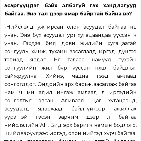
эсэргүүцдэг байх албагүй гэх хандлагууд
байгаа. Энэ тал дээр ямар байртай байна вэ?
-Нийслэлд ужгирсан олон асуудал байгаа нь
үнэн. Энэ бүх асуудал урт хугацаандаа үүссэн ч
үнэн. Гэхдээ бид дөрвөн жилийн хугацаатай
сонгууль хийж, тухайн засаглалд иргэд дүнгээ
тавиад явдаг. Нөгөө талаас намууд тухайн
сонгуулийн жил бүр үүссэн нөхцөл байдлыг
сайжруулна. Хийнэ, чадна гээд амлаад
сонгогддог. Өнөөдрийн эрх барьж, засаглаж байгаа
нам ч мөн адил ингэж амлаад л иргэдийн
сонголтыг авсан. Аливаад, цаг хугацаанд,
асуудалд ялархаад байлгүйгээр ажиллах
үүрэгтэй гэсэн зарчим дээр л байгаа
нийслэлийн АН. Бид эрх баригч намын бодлого,
шийдвэрүүдээс иргэд, олон нийтэд хүрч байгаа,