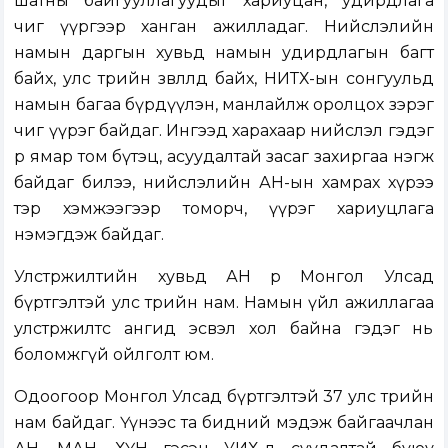
шатны байгууллагуудыг хариуцан, удирдлага
чиг үүргээр ханган ажилладаг. Нийслэлийн
намын даргын хувьд намын удирдлагын багт
байх, улс төрийн зөвлөлд байх, НИТХ-ын сонгуульд
намын багаа бүрдүүлэн, манлайлж оролцох зэрэг
чиг үүрэг байдаг. Ингээд харахаар нийслэл гэдэг
өөрөө ямар том бүтэц, асуудалтай засаг захиргаа нэгж
байдаг билээ, нийслэлийн АН-ын хамрах хүрээ
тэр хэмжээгээр томорч, үүрэг хариуцлага
нэмэгдэж байдаг.
Улстөржилтийн хувьд АН өөрөө Монгол Улсад
бүртгэлтэй улс төрийн нам. Намын үйл ажиллагаа
улстөржилтөөс ангид эсвэл хол байна гэдэг нь
боломжгүй ойлголт юм.
Одоогоор Монгол Улсад бүртгэлтэй 37 улс төрийн
нам байдаг. Үүнээс та бидний мэдэж байгаачлан