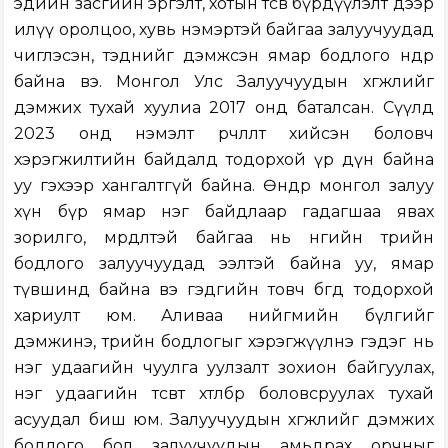
эдийн засгийн эргэлт, хотын төсөв бүрдүүлэлт дээр
илүү оролцоо, хувь нэмэртэй байгаа залуучуудад
чиглэсэн, тэднийг дэмжсэн ямар бодлого өнөөдөр
байна вэ. Монгол Улс Залуучуудын хөгжлийг
дэмжих тухай хуулиа 2017 онд баталсан. Сүүлд
2023 онд нэмэлт өөрчлөлт хийсэн боловч
хэрэгжилтийн байдалд тодорхой үр дүн байна
уу гэхээр хангалтгүй байна. Өнөөдөр монгол залуу
хүн бүр ямар нэг байдлаар гадагшаа явах
зорилго, мөрөөдөлтэй байгаа нь өнөөгийн төрийн
бодлого залуучуудад ээлтэй байна уу, ямар
түвшинд байна вэ гэдгийн товч бөгөөд тодорхой
хариулт юм. Аливаа нийгмийн бүлгийг
дэмжинэ, төрийн бодлогыг хэрэгжүүлнэ гэдэг нь
нэг удаагийн чуулга уулзалт зохион байгуулах,
нэг удаагийн төсөвт хөтөлбөр боловсруулах тухай
асуудал биш юм. Залуучуудын хөгжлийг дэмжих
бодлого бол залуучуудын амьдрах орчныг