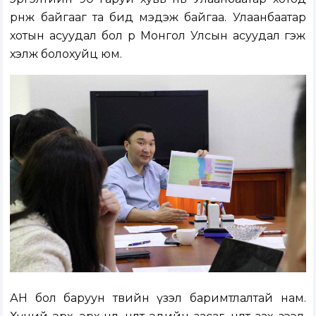
өрнөж байгааг та бид мэдэж байгаа. Улаанбаатар
хотын асуудал бол өөрөө Монгол Улсын асуудал гэж
хэлж болохуйц юм.
АН бол баруун төвийн үзэл баримтлалтай нам.