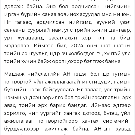
дэлсэж байна. Энэ бол ардчилсан нийгмийн
иргэн бүрийн санаа зовинох асуудал мөнөөс мөн юм.
Нөгөө талаас, ардчилсан нийгэмд зүүний үзэл
санааны суурьтай нам, улс төрийн хүчин дангаар,
урт хугацаанд засаглахын хор нөлөөг та бид
мэдэрлээ. Иймээс бид 2024 оны шат шатны
төрийн сонгуульд өндөр ач холбогдол өгч, хүчтэй улс
төрийн хүчин байж оролцохоор бэлтгэж байна.
Мэдээж нийслэлийн АН гэдэг бол өдөр тутмын
тогтвортой үйл ажиллагаатай инстицуци, намын
бүтцийн нэгж байгууллага. Нөгөө талаас, улс төрийн
намын үндсэн зорилго бол төрийн засаглалын эрх
авах, төрийн эрх барих байдаг. Иймээс эдгээр
зорилго, чиг үүргийг хангах дотоод бүтэц, үйл
ажиллагааг тогтвортойгоор хангах системийг
бүрдүүлэхээр ажиллаж байна. АН-ын хувьд