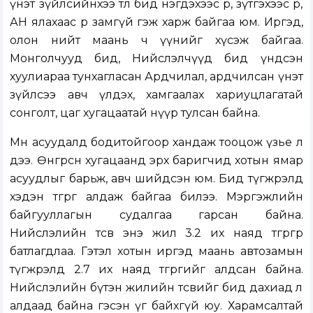
үнэт зүйлсийнхээ төлөө бид нэгдэхээс өөр, зүтгэхээс өөр,
АН ялахаас өөр замгүй гэж харж байгаа юм. Иргэд,
олон нийт маань ч үүнийг хүсэж байгаа.
Монголчууд бид, Нийслэлчүүд бид үндсэн
хуулиараа тунхагласан Ардчилал, ардчилсан үнэт
зүйлсээ авч үлдэх, хамгаалах хариуцлагатай
сонголт, цаг хугацаатай нүүр тулсан байна.
Мөн асуудалд бодитойгоор хандаж тооцож үзье л
дээ. Өнгөрсөн хугацаанд эрх баригчид хотын ямар
асуудлыг барьж, авч шийдсэн юм. Бид түгжрэлд
хэдэн төгрөг алдаж байгаа билээ. Мэргэжлийн
байгууллагын судалгаа гарсан байна.
Нийслэлийн төсөв энэ жил 3.2 их наяд төгрөгөөр
батлагдлаа. Гэтэл хотын иргэд маань автозамын
түгжрэлд 2.7 их наяд төгрөгийг алдсан байна.
Нийслэлийн бүтэн жилийн төсвийг бид дахиад л
алдаад байна гэсэн үг байхгүй юу. Харамсалтай