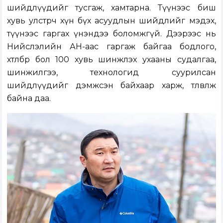
шийдлүүдийг тусгаж, хамтарна. Түүнээс биш
хувь улстөрч хүн бүх асуудлын шийдлийг мэдэх,
түүнээс гаргах үнэндээ боломжгүй. Дээрээс нь
Нийслэлийн АН-аас гаргаж байгаа бодлого,
хөтөлбөр бол 100 хувь шинжлэх ухааны судалгаа,
шинжилгээ, технологид суурилсан
шийдлүүдийг дэмжсэн байхаар харж, төлөвлөж
байна даа.