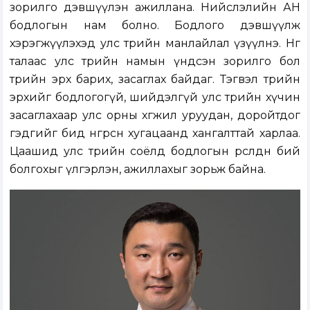
зорилго дэвшүүлэн ажиллана. Нийслэлийн АН
бодлогын нам болно. Бодлого дэвшүүлж
хэрэгжүүлэхэд улс төрийн манлайлал үзүүлнэ. Нөгөө
талаас улс төрийн намын үндсэн зорилго бол
төрийн эрх барих, засаглах байдаг. Тэгвэл төрийн
эрхийг бодлогогүй, шийдэлгүй улс төрийн хүчин
засаглахаар улс орны хөгжил уруудан, доройтдог
гэдгийг бид өнгөрсөн хугацаанд хангалттай харлаа.
Цаашид улс төрийн соёлд бодлогын өрсөлдөөн бий
болгохыг үлгэрлэн, ажиллахыг зорьж байна.