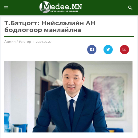
Т.Батцогт: Нийслэлийн АН
бодлогоор манлайлна
Aдмин / Улстөр
2024.02.27