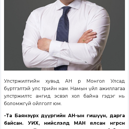
Улстөржилтийн хувьд АН өөрөө Монгол Улсад
бүртгэлтэй улс төрийн нам. Намын үйл ажиллагаа
улстөржилтөөс ангид эсвэл хол байна гэдэг нь
боломжгүй ойлголт юм.
-Та Баянзүрх дүүргийн АН-ын гишүүн, дарга
байсан. УИХ, нийслэлд МАН ялсан өнгөрсөн