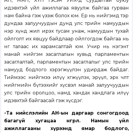
АН, МАН, ХҮН гэсэн УИХ-д суудалтай буюу
идэвхтэй үйл ажиллагаа явуулж байгаа гурван
нам байна гэж үзэж болох юм. Ер нь нийгэмд тэр
дундаа залуучуудын дунд улс төрийн намуудын
нэр хүнд жил ирэх тусам унаж, намуудын тухай
ойлголт их явцуу байдлаар ойлгогдож байгаа нь
нөгөө талаас их харамсалтай юм. Учир нь нэгэнт
манай нийгэм засаглалын хувьд парламентын
засаглалтай, парламентын засаглалыг улс төрийн
намууд бодлого хэрэгжүүлэн удирдаж байдаг.
Тиймээс нийгмээ илүү хөгжүүлэх, эрүүл, эрх чөлөөт
нийгмийн бүтээхийг хүсвэл манай залуучуудын
улс төрийн оролцоо, намд хандах хандлага илүү
идэвхтэй байгаасай гэж хүсдэг.
-Та нийслэлийн АН-ын даргаар сонгогдоод
багагүй хугацаа өнгөрлөө. Намын үйл
ажиллагааны хүрээнд ямар бодлого,