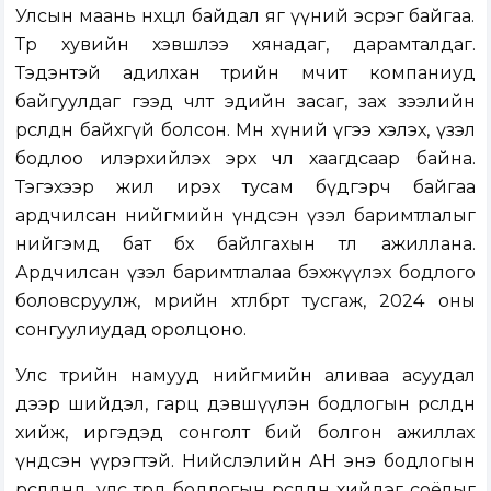
Улсын маань нөхцөл байдал яг үүний эсрэг байгаа.
Төр хувийн хэвшлээ хянадаг, дарамталдаг.
Тэдэнтэй адилхан төрийн өмчит компаниуд
байгуулдаг гээд чөлөөт эдийн засаг, зах зээлийн
өрсөлдөөн байхгүй болсон. Мөн хүний үгээ хэлэх, үзэл
бодлоо илэрхийлэх эрх чөлөө хаагдсаар байна.
Тэгэхээр жил ирэх тусам бүдгэрч байгаа
ардчилсан нийгмийн үндсэн үзэл баримтлалыг
нийгэмд бат бөх байлгахын төлөө ажиллана.
Ардчилсан үзэл баримтлалаа бэхжүүлэх бодлого
боловсруулж, мөрийн хөтөлбөртөө тусгаж, 2024 оны
сонгуулиудад оролцоно.
Улс төрийн намууд нийгмийн аливаа асуудал
дээр шийдэл, гарц дэвшүүлэн бодлогын өрсөлдөөн
хийж, иргэдэд сонголт бий болгон ажиллах
үндсэн үүрэгтэй. Нийслэлийн АН энэ бодлогын
өрсөлдөөнд, улс төрд бодлогын өрсөлдөөн хийдэг соёлыг