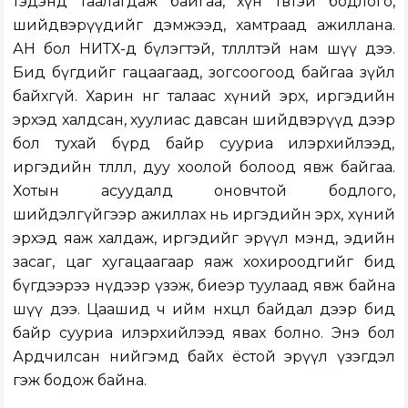
тэдэнд таалагдаж байгаа, хүн төвтэй бодлого,
шийдвэрүүдийг дэмжээд, хамтраад ажиллана.
АН бол НИТХ-д бүлэгтэй, төлөөлөлтэй нам шүү дээ.
Бид бүгдийг гацаагаад, зогсоогоод байгаа зүйл
байхгүй. Харин нөгөө талаас хүний эрх, иргэдийн
эрхэд халдсан, хуулиас давсан шийдвэрүүд дээр
бол тухай бүрд байр сууриа илэрхийлээд,
иргэдийн төлөөлөл, дуу хоолой болоод явж байгаа.
Хотын асуудалд оновчтой бодлого,
шийдэлгүйгээр ажиллах нь иргэдийн эрх, хүний
эрхэд яаж халдаж, иргэдийг эрүүл мэнд, эдийн
засаг, цаг хугацаагаар яаж хохироодгийг бид
бүгдээрээ нүдээр үзэж, биеэр туулаад явж байна
шүү дээ. Цаашид ч ийм нөхцөл байдал дээр бид
байр сууриа илэрхийлээд явах болно. Энэ бол
Ардчилсан нийгэмд байх ёстой эрүүл үзэгдэл
гэж бодож байна.