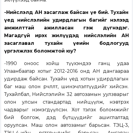
-Нийслэлд АН засаглаж байсан үе бий. Тухайн
үед нийслэлийн удирдлагын багийг нэлээд
амжилттай ажилласан гэж дүгнэдэг.
Магадгүй ирэх жилүүдэд нийслэлийн АН
засаглавал тухайн үеийн бодлогууд
үргэлжлэх боломжтой юу?
-1990 оноос хойш түүхэндээ ганц удаа
Улаанбаатар хотыг 2012-2016 онд АН дангаараа
удирдаж байсан. Тухайн үед хотын удирдлагын
баг маш олон өөрчлөлт, шинэчлэлтүүдийг хийсэн.
Тухайлбал, Нийслэлийн 32 автозамын уулзварыг
олон улсын стандартад нийцүүлж, нэвтрэх
чадварыг нэмэгдүүлсэн. Хот тэлэх боломжийг
бий болгож, дэд бүтцүүдийг ашиглалтад
оруулсан. Маш олон автозамыг барьсан. ТЭЦ-3,
ТЭЦ-4-ийн өргөтгөлүүдийг барьсан, Амгалан