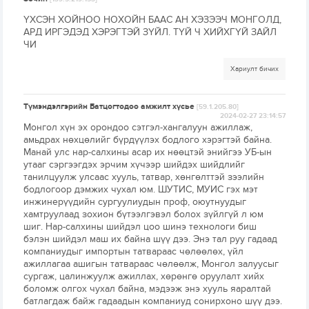
ҮХСЭН ХОЙНОО НОХОЙН БААС АН ХЭЗЭЭЧ МОНГОЛД,
АРД ИРГЭДЭД ХЭРЭГТЭЙ ЗҮЙЛ. ТҮЙ Ч ХИЙХГҮЙ ЗАЙЛ
ЧИ
Хариулт бичих
Түмэндэлгэрийн Батцогтодоо амжилт хүсье
[59.1.205.80]
2024-02-27 23:14:57
Монгол хүн эх орондоо сэтгэл-хангалуун ажиллаж,
амьдрах нөхцөлийг бүрдүүлэх бодлого хэрэгтэй байна.
Манай улс нар-салхины асар их нөөцтэй энийгээ УБ-ын
утааг сэргээгдэх эрчим хүчээр шийдэх шийдлийг
танилцуулж улсаас хууль, татвар, хөнгөлттэй зээлийн
бодлогоор дэмжих чухал юм. ШУТИС, МУИС гэх мэт
инжинерүүдийн сургуулиудын проф, оюутнуудыг
хамтруулаад зохион бүтээлгэвэл болох зүйлгүй л юм
шиг. Нар-салхины шийдэл цоо шинэ технологи биш
бэлэн шийдэл маш их байна шүү дээ. Энэ тал руу гадаад
компаниудыг импортын татвараас чөлөөлөх, үйл
ажиллагаа ашигын татвараас чөлөөлж, Монгол залуусыг
сургаж, цалинжуулж ажиллах, хөрөнгө оруулалт хийх
боломж олгох чухал байна, мэдээж энэ хууль яаралтай
батлагдаж байж гадаадын компаниуд сонирхоно шүү дээ.