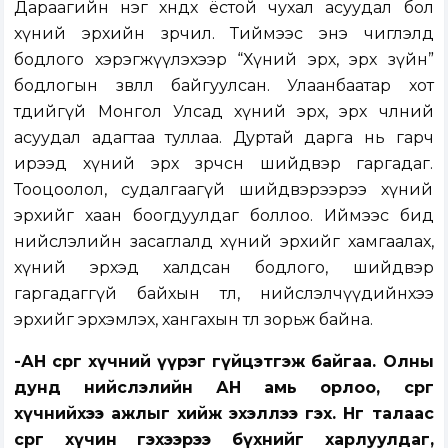
Дараагийн нэг хөндөх ёстой чухал асуудал бол
хүний эрхийн зөрчил. Тиймээс энэ чиглэлд
бодлого хэрэгжүүлэхээр “Хүний эрх, эрх зүйн”
бодлогын зөвлөл байгуулсан. Улаанбаатар хот
төдийгүй Монгол Улсад хүний эрх, эрх чөлөөний
асуудал адагтаа туллаа. Дуртай дарга нь гарч
ирээд хүний эрх зөрчсөн шийдвэр гаргадаг.
Тооцоолол, судалгаагүй шийдвэрээрээ хүний
эрхийг хаан боогдуулдаг боллоо. Иймээс бид
нийслэлийн засаглалд хүний эрхийг хамгаалах,
хүний эрхэд халдсан бодлого, шийдвэр
гаргадаггүй байхын төлөө, нийслэлчүүдийнхээ
эрхийг эрхэмлэх, хангахын төлөө зорьж байна.
-АН сөрөг хүчний үүрэг гүйцэтгэж байгаа. Олны
дунд нийслэлийн АН амь орлоо, сөрөг
хүчнийхээ ажлыг хийж эхэллээ гэх. Нөгөө талаас
сөрөг хүчин гэхээрээ бүхнийг харлуулдаг,