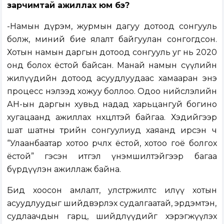
зарчимтай ажиллах юм бэ?
-Намын дүрэм, журмын дагуу дотоод сонгууль
болж, миний бие ялалт байгуулан сонгогдсон.
Хотын намын даргын дотоод сонгууль уг нь 2020
онд болох ёстой байсан. Манай намын сүүлийн
жилүүдийн дотоод асуудлуудаас хамааран энэ
процесс нэлээд хожуу боллоо. Одоо нийслэлийн
АН-ын даргын хувьд надад харьцангуй богино
хугацаанд ажиллах нөхцөлтэй байгаа. Хэдийгээр
шат шатны төрийн сонгуулиуд хаяанд ирсэн ч
“Улаанбаатар хотоо өөрчлөх ёстой, хотоо гоё болгох
ёстой” гэсэн итгэл үнэмшилтэйгээр багаа
бүрдүүлэн ажиллаж байна.
Бид хоосон амлалт, улстөржилтөөс илүү хотын
асуудлуудыг шийдвэрлэх судалгаатай, эрдэмтэн,
судлаачдын гарц, шийдлүүдийг хэрэгжүүлэх