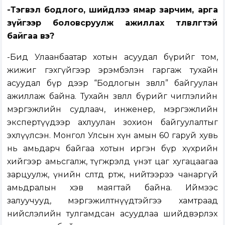
-Тэгвэл бодлого, шийдлээ ямар зарчим, арга
зүйгээр боловсруулж ажиллах төлөвлөгөөтэй
байгаа вэ?
-Бид Улаанбаатар хотын асуудал бүрийг том,
жижиг гэхгүйгээр эрэмбэлэн гаргаж тухайн
асуудал бүр дээр “Бодлогын зөвлөл” байгуулан
ажиллаж байна. Тухайн зөвлөл бүрийг чиглэлийн
мэргэжлийн судлаач, инженер, мэргэжлийн
экспертүүдээр ахлуулан зохион байгуулалтыг
эхлүүлсэн. Монгол Улсын хүн амын 60 гаруй хувь
нь амьдарч байгаа хотын иргэн бүр хүхрийн
хийгээр амьсгалж, түгжрэлд үнэт цаг хугацаагаа
зарцуулж, үнийн өсөлтөд өртөж, нийтээрээ чанаргүй
амьдралын хэв маягтай байна. Иймээс
залуучууд, мэргэжилтнүүдтэйгээ хамтраад
нийслэлийн тулгамдсан асуудлаа шийдвэрлэх