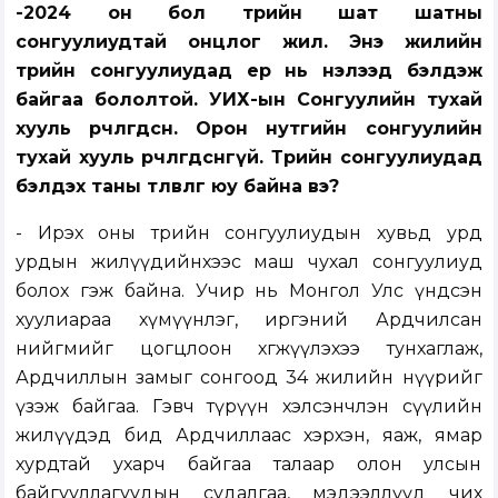
-2024 он бол төрийн шат шатны
сонгуулиудтай онцлог жил. Энэ жилийн
төрийн сонгуулиудад ер нь нэлээд бэлдэж
байгаа бололтой. УИХ-ын Сонгуулийн тухай
хууль өөрчлөгдсөн. Орон нутгийн сонгуулийн
тухай хууль өөрчлөгдсөнгүй. Төрийн сонгуулиудад
бэлдэх таны төлөвлөгөө юу байна вэ?
- Ирэх оны төрийн сонгуулиудын хувьд урд
урдын жилүүдийнхээс маш чухал сонгуулиуд
болох гэж байна. Учир нь Монгол Улс үндсэн
хуулиараа хүмүүнлэг, иргэний Ардчилсан
нийгмийг цогцлоон хөгжүүлэхээ тунхаглаж,
Ардчиллын замыг сонгоод 34 жилийн нүүрийг
үзэж байгаа. Гэвч түрүүн хэлсэнчлэн сүүлийн
жилүүдэд бид Ардчиллаас хэрхэн, яаж, ямар
хурдтай ухарч байгаа талаар олон улсын
байгууллагуудын судалгаа, мэдээллүүд чих