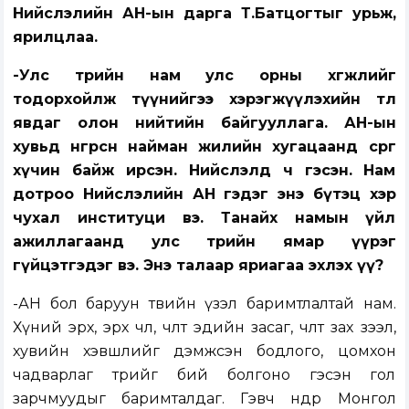
Нийслэлийн АН-ын дарга Т.Батцогтыг урьж,
ярилцлаа.
-Улс төрийн нам улс орны хөгжлийг
тодорхойлж түүнийгээ хэрэгжүүлэхийн төлөө
явдаг олон нийтийн байгууллага. АН-ын
хувьд өнгөрсөн найман жилийн хугацаанд сөрөг
хүчин байж ирсэн. Нийслэлд ч гэсэн. Нам
дотроо Нийслэлийн АН гэдэг энэ бүтэц хэр
чухал институци вэ. Танайх намын үйл
ажиллагаанд улс төрийн ямар үүрэг
гүйцэтгэдэг вэ. Энэ талаар яриагаа эхлэх үү?
-АН бол баруун төвийн үзэл баримтлалтай нам.
Хүний эрх, эрх чөлөө, чөлөөт эдийн засаг, чөлөөт зах зээл,
хувийн хэвшлийг дэмжсэн бодлого, цомхон
чадварлаг төрийг бий болгоно гэсэн гол
зарчмуудыг баримталдаг. Гэвч өнөөдөр Монгол