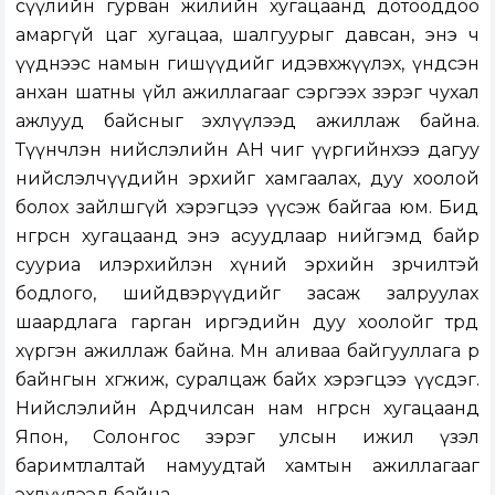
сүүлийн гурван жилийн хугацаанд дотооддоо
амаргүй цаг хугацаа, шалгуурыг давсан, энэ ч
үүднээс намын гишүүдийг идэвхжүүлэх, үндсэн
анхан шатны үйл ажиллагааг сэргээх зэрэг чухал
ажлууд байсныг эхлүүлээд ажиллаж байна.
Түүнчлэн нийслэлийн АН чиг үүргийнхээ дагуу
нийслэлчүүдийн эрхийг хамгаалах, дуу хоолой
болох зайлшгүй хэрэгцээ үүсэж байгаа юм. Бид
өнгөрсөн хугацаанд энэ асуудлаар нийгэмд байр
сууриа илэрхийлэн хүний эрхийн зөрчилтэй
бодлого, шийдвэрүүдийг засаж залруулах
шаардлага гарган иргэдийн дуу хоолойг төрд
хүргэн ажиллаж байна. Мөн аливаа байгууллага өөрөө
байнгын хөгжиж, суралцаж байх хэрэгцээ үүсдэг.
Нийслэлийн Ардчилсан нам өнгөрсөн хугацаанд
Япон, Солонгос зэрэг улсын ижил үзэл
баримтлалтай намуудтай хамтын ажиллагааг
эхлүүлээд байна.