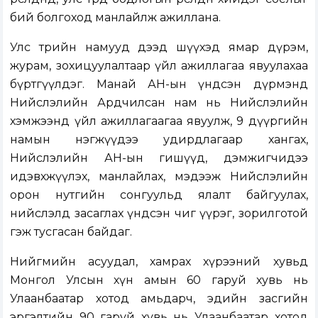
бий болгоход манлайлж ажиллана.
Улс төрийн намууд дээд шүүхэд ямар дүрэм,
журам, зохицуулалтаар үйл ажиллагаа явуулахаа
бүртгүүлдэг. Манай АН-ын үндсэн дүрмэнд
Нийслэлийн Ардчилсан нам нь Нийслэлийн
хэмжээнд үйл ажиллагаагаа явуулж, 9 дүүргийн
намын нэгжүүдээ удирдлагаар хангах,
Нийслэлийн АН-ын гишүүд, дэмжигчидээ
идэвхжүүлэх, манлайлах, мэдээж Нийслэлийн
орон нутгийн сонгуульд ялалт байгуулах,
нийслэлд засаглах үндсэн чиг үүрэг, зорилготой
гэж тусгасан байдаг.
Нийгмийн асуудал, хамрах хүрээний хувьд
Монгол Улсын хүн амын 60 гаруй хувь нь
Улаанбаатар хотод амьдарч, эдийн засгийн
эргэлтийн 90 гаруй хувь нь Улаанбаатар хотод