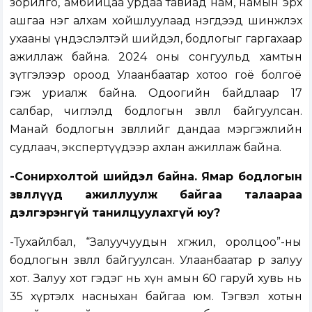
зорилго, амбийцаа урдаа тавиад нам, намын эрх
ашгаа нэг алхам хойшлуулаад нэгдээд шинжлэх
ухааны үндэслэлтэй шийдэл, бодлогыг гаргахаар
ажиллаж байна. 2024 оны сонгуульд хамтын
зүтгэлээр ороод Улаанбаатар хотоо гоё болгоё
гэж уриалж байна. Одоогийн байдлаар 17
салбар, чиглэлд бодлогын зөвлөл байгуулсан.
Манай бодлогын зөвлөлийг дандаа мэргэжлийн
судлаач, экспертүүдээр ахлан ажиллаж байна.
-Сонирхолтой шийдэл байна. Ямар бодлогын
зөвлөлүүд ажиллуулж байгаа талаараа
дэлгэрэнгүй танилцуулахгүй юу?
-Тухайлбал, “Залуучуудын хөгжил, оролцоо”-ны
бодлогын зөвлөл байгуулсан. Улаанбаатар өөрөө залуу
хот. Залуу хот гэдэг нь хүн амын 60 гаруй хувь нь
35 хүртэлх насныхан байгаа юм. Тэгвэл хотын