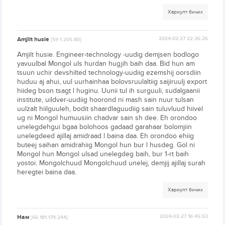
Хариулт бичих
Amjilt husie
2024-02-27 22:26:26
[59.1.205.80]
Amjilt husie. Engineer-technology -uudig demjsen bodlogo
yavuulbal Mongol uls hurdan hugjih baih daa. Bid hun am
tsuun uchir devshilted technology-uudiig ezemshij oorsdiin
huduu aj ahui, uul uurhainhaa bolovsruulaltiig saijiruulj export
hiideg bson tsagt l huginu. Uunii tul ih surguuli, sudalgaanii
institute, uildver-uudiig hoorond ni mash sain nuur tulsan
uulzalt hiilguuleh, bodit shaardlaguudiig sain tuluvluud hiivel
ug ni Mongol humuusiin chadvar sain sh dee. Eh orondoo
unelegdehgui bgaa bolohoos gadaad garahaar bolomjiin
unelegdeed ajillaj amidraad l baina daa. Eh orondoo ehiig
buteej saihan amidrahiig Mongol hun bur l husdeg. Gol ni
Mongol hun Mongol ulsad unelegdeg baih, bur 1-rt baih
yostoi. Mongolchuud Mongolchuud unelej, demjij ajillaj surah
heregtei baina daa.
Хариулт бичих
Нам
2024-02-27 16:45:53
[66.181.179.244]