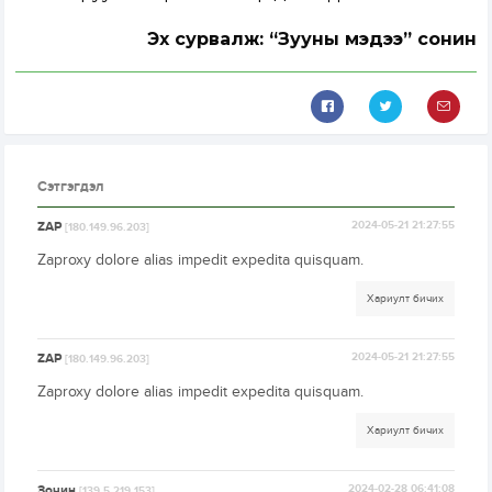
Эх сурвалж: “Зууны мэдээ” сонин
Сэтгэгдэл
ZAP
2024-05-21 21:27:55
[180.149.96.203]
Zaproxy dolore alias impedit expedita quisquam.
Хариулт бичих
ZAP
2024-05-21 21:27:55
[180.149.96.203]
Zaproxy dolore alias impedit expedita quisquam.
Хариулт бичих
Зочин
2024-02-28 06:41:08
[139.5.219.153]