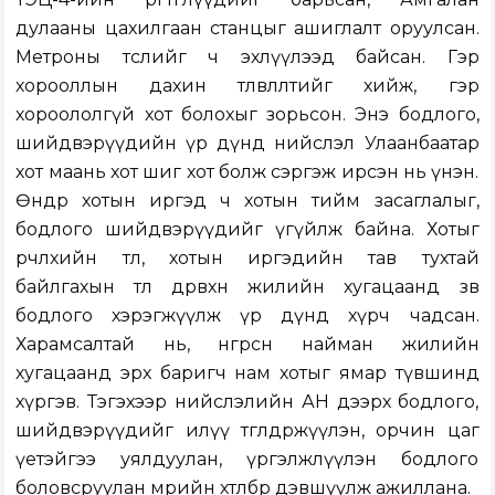
дулааны цахилгаан станцыг ашиглалт оруулсан.
Метроны төслийг ч эхлүүлээд байсан. Гэр
хорооллын дахин төлөвлөлтийг хийж, гэр
хороололгүй хот болохыг зорьсон. Энэ бодлого,
шийдвэрүүдийн үр дүнд нийслэл Улаанбаатар
хот маань хот шиг хот болж сэргэж ирсэн нь үнэн.
Өнөөдөр хотын иргэд ч хотын тийм засаглалыг,
бодлого шийдвэрүүдийг үгүйлж байна. Хотыг
өөрчлөхийн төлөө, хотын иргэдийн тав тухтай
байлгахын төлөө дөрөвхөн жилийн хугацаанд зөв
бодлого хэрэгжүүлж үр дүнд хүрч чадсан.
Харамсалтай нь, өнгөрсөн найман жилийн
хугацаанд эрх баригч нам хотыг ямар түвшинд
хүргэв. Тэгэхээр нийслэлийн АН дээрх бодлого,
шийдвэрүүдийг илүү төгөлдөржүүлэн, орчин цаг
үетэйгээ уялдуулан, үргэлжлүүлэн бодлого
боловсруулан мөрийн хөтөлбөр дэвшүүлж ажиллана.