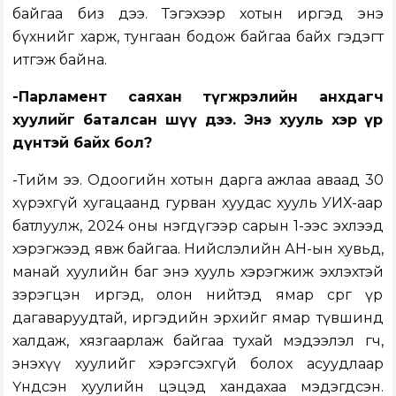
байгаа биз дээ. Тэгэхээр хотын иргэд энэ
бүхнийг харж, тунгаан бодож байгаа байх гэдэгт
итгэж байна.
-Парламент саяхан түгжрэлийн анхдагч
хуулийг баталсан шүү дээ. Энэ хууль хэр үр
дүнтэй байх бол?
-Тийм ээ. Одоогийн хотын дарга ажлаа аваад 30
хүрэхгүй хугацаанд гурван хуудас хууль УИХ-аар
батлуулж, 2024 оны нэгдүгээр сарын 1-ээс эхлээд
хэрэгжээд явж байгаа. Нийслэлийн АН-ын хувьд,
манай хуулийн баг энэ хууль хэрэгжиж эхлэхтэй
зэрэгцэн иргэд, олон нийтэд ямар сөрөг үр
дагаваруудтай, иргэдийн эрхийг ямар түвшинд
халдаж, хязгаарлаж байгаа тухай мэдээлэл өгч,
энэхүү хуулийг хэрэгсэхгүй болох асуудлаар
Үндсэн хуулийн цэцэд хандахаа мэдэгдсэн.